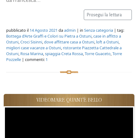
Prosegui la lettura
pubblicato il
14 Agosto 2021
da
admin
| in
Senza categoria
| tag:
Bottega d’Arte Graffi e Colori su Pietra a Ostuni
,
case in affitto a
Ostuni
,
Croci Sisinni
,
dove affittare casa a Ostuni
,
loft a Ostuni
,
migliori case vacanze a Ostuni
,
ristorante Piazzetta Cattedrale a
Ostuni
,
Rosa Marina
,
spiaggia Creta Rossa
,
Torre Guaceto
,
Torre
Pozzelle
| commenti:
1
VIDEOMARE QUANT'È BELLO