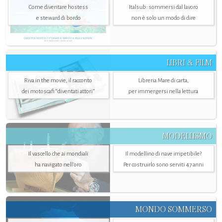
Come diventare hostess
Italsub: sommersi dal lavoro
e steward di bordo
non è solo un modo di dire
LIBRI & FILM
Riva in the movie, il racconto
Libreria Mare di carta,
dei motoscafi “diventati attori”
per immergersi nella lettura
MODELLISMO
Il vascello che ai mondiali
Il modellino di nave irripetibile?
ha navigato nell’oro
Per costruirlo sono serviti 47 anni
MONDO SOMMERSO