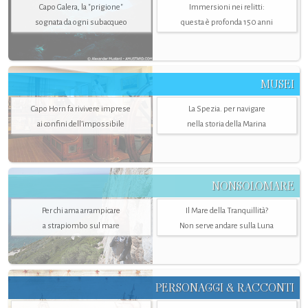
Capo Galera, la "prigione"
Immersioni nei relitti:
sognata da ogni subacqueo
questa è profonda 150 anni
MUSEI
Capo Horn fa rivivere imprese
La Spezia. per navigare
ai confini dell’impossibile
nella storia della Marina
NONSOLOMARE
Per chi ama arrampicare
Il Mare della Tranquillità?
a strapiombo sul mare
Non serve andare sulla Luna
PERSONAGGI & RACCONTI