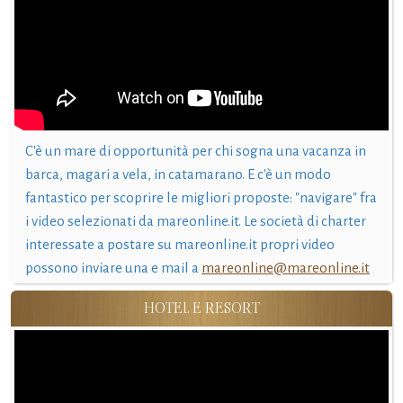
C'è un mare di opportunità per chi sogna una vacanza in
barca, magari a vela, in catamarano. E c'è un modo
fantastico per scoprire le migliori proposte: "navigare" fra
i video selezionati da mareonline.it. Le società di charter
interessate a postare su mareonline.it propri video
possono inviare una e mail a
mareonline@mareonline.it
HOTEL E RESORT