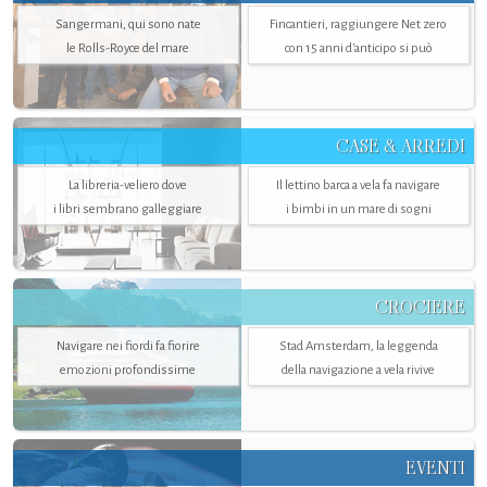
Sangermani, qui sono nate
Fincantieri, raggiungere Net zero
le Rolls-Royce del mare
con 15 anni d'anticipo si può
CASE & ARREDI
La libreria-veliero dove
Il lettino barca a vela fa navigare
i libri sembrano galleggiare
i bimbi in un mare di sogni
CROCIERE
Navigare nei fiordi fa fiorire
Stad Amsterdam, la leggenda
emozioni profondissime
della navigazione a vela rivive
EVENTI