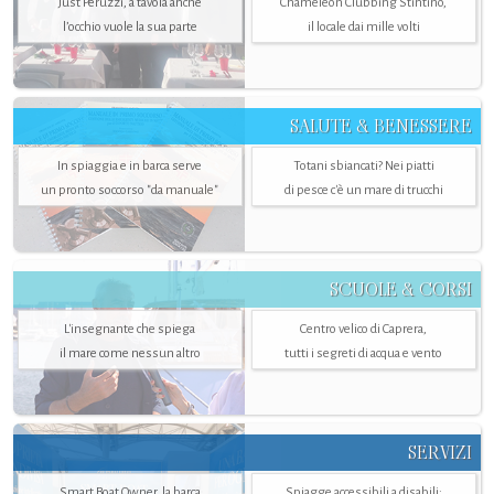
Just Peruzzi, a tavola anche
Chameleon Clubbing Stintino,
l’occhio vuole la sua parte
il locale dai mille volti
SALUTE & BENESSERE
In spiaggia e in barca serve
Totani sbiancati? Nei piatti
un pronto soccorso "da manuale"
di pesce c'è un mare di trucchi
SCUOLE & CORSI
L'insegnante che spiega
Centro velico di Caprera,
il mare come nessun altro
tutti i segreti di acqua e vento
SERVIZI
Smart Boat Owner, la barca
Spiagge accessibili a disabili: