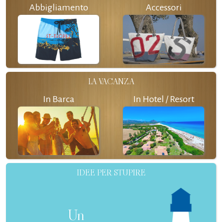
Abbigliamento
Accessori
LA VACANZA
In Barca
In Hotel / Resort
IDEE PER STUPIRE
Un