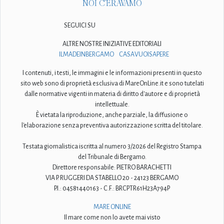
NOI C'ERAVAMO
SEGUICI SU
ALTRE NOSTRE INIZIATIVE EDITORIALI
ILMADEINBERGAMO
CASAVUOISAPERE
I contenuti, i testi, le immagini e le informazioni presenti in questo
sito web sono di proprietà esclusiva di MareOnLine.it e sono tutelati
dalle normative vigenti in materia di diritto d'autore e di proprietà
intellettuale.
È vietata la riproduzione, anche parziale, la diffusione o
l'elaborazione senza preventiva autorizzazione scritta del titolare.
Testata giornalistica iscritta al numero 3/2026 del Registro Stampa
del Tribunale di Bergamo.
Direttore responsabile: PIETRO BARACHETTI
VIA P. RUGGERI DA STABELLO 20 - 24123 BERGAMO
P.I.: 04581440163 - C.F.: BRCPTR61H23A794P
MARE ONLINE
Il mare come non lo avete mai visto