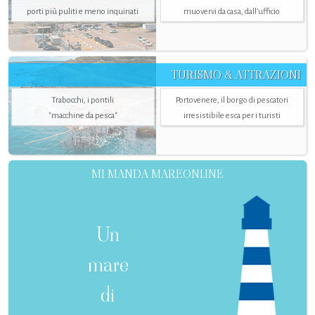
porti più puliti e meno inquinati
muovervi da casa, dall’ufficio
TURISMO & ATTRAZIONI
Trabocchi, i pontili
Portovenere, il borgo di pescatori
"macchine da pesca"
irresistibile esca per i turisti
MI MANDA MAREONLINE
Un
mare
di