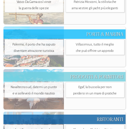
Vasco Da Gama così vince
Patrizia Mosconi, la stilista che
la guerra delle spezie
ama vestire gli yacht più eleganti
PORTI & MARINA
Palermo, il porto che ha saputo
Villasimius, tutto il meglio
diventare attrazione turistica
che può offrire un approdo
PRODOTTI & FORNITORI
Navaltecnosud, datemi un punto
Egaf, la bussola per non
e vi solleverò il mondo nautico
perdersi in un mare di pratiche
RISTORANTI