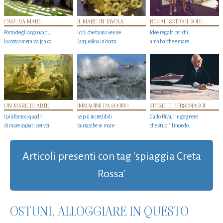
CASE DA MARE
IL MARE IN TAVOLA
REGALI SOTTO IL SOLE
Porto degli argonauti,
I cibi che fanno venire
Idee regalo per chi
la costa smeralda jonica
l’acquolina in bocca
ama barche e mare
UN MARE DI ARTE
IMMAGINI DA SOGNO
STORIE E PERSONAGGI
I più famosi quadri
Le più incredibili
Carlo Riva, l’ingegnere
di mare copiati per voi
burrasche in mare
che stupi' il mondo
Articoli presenti con tag 'spiaggia Creta
Rossa'
OSTUNI, ALLOGGIARE IN QUESTO