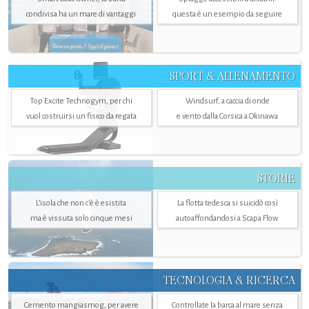
condivisa ha un mare di vantaggi
questa è un esempio da seguire
SPORT & ALLENAMENTO
Top Excite Technogym, per chi
Windsurf, a caccia di onde
vuol costruirsi un fisico da regata
e vento dalla Corsica a Okinawa
STORIE
L’isola che non c'è è esistita
La flotta tedesca si suicidò così
ma è vissuta solo cinque mesi
autoaffondandosi a Scapa Flow
TECNOLOGIA & RICERCA
Cemento mangiasmog, per avere
Controllate la barca al mare senza