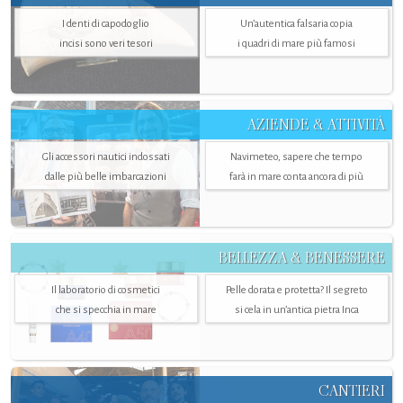
I denti di capodoglio
Un’autentica falsaria copia
incisi sono veri tesori
i quadri di mare più famosi
AZIENDE & ATTIVITÀ
Gli accessori nautici indossati
Navimeteo, sapere che tempo
dalle più belle imbarcazioni
farà in mare conta ancora di più
BELLEZZA & BENESSERE
Il laboratorio di cosmetici
Pelle dorata e protetta? Il segreto
che si specchia in mare
si cela in un’antica pietra Inca
CANTIERI