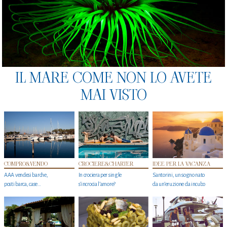
IL MARE COME NON LO AVETE
MAI VISTO
COMPRO&VENDO
CROCIERE&CHARTER
IDEE PER LA VACANZA
AAA vendesi barche,
In crociera per single
Santorini, un sogno nato
posti barca, case…
s'incrocia l’amore?
da un’eruzione da incubo