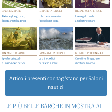
CASE DA MARE
IL MARE IN TAVOLA
REGALI SOTTO IL SOLE
Porto degli argonauti,
I cibi che fanno venire
Idee regalo per chi
la costa smeralda jonica
l’acquolina in bocca
ama barche e mare
UN MARE DI ARTE
IMMAGINI DA SOGNO
STORIE E PERSONAGGI
I più famosi quadri
Le più incredibili
Carlo Riva, l’ingegnere
di mare copiati per voi
burrasche in mare
che stupi' il mondo
Articoli presenti con tag 'stand per Saloni
nautici'
LE PIÙ BELLE BARCHE IN MOSTRA AI