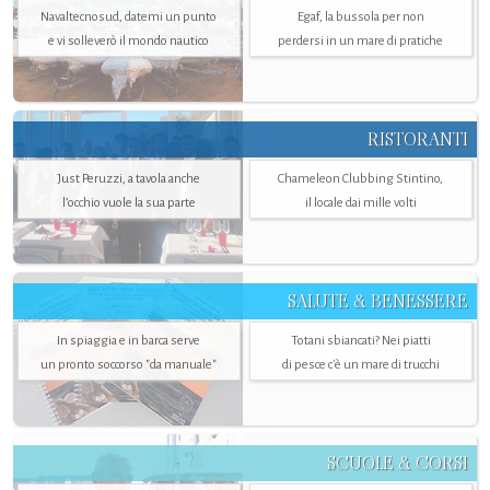
Navaltecnosud, datemi un punto
Egaf, la bussola per non
e vi solleverò il mondo nautico
perdersi in un mare di pratiche
RISTORANTI
Just Peruzzi, a tavola anche
Chameleon Clubbing Stintino,
l’occhio vuole la sua parte
il locale dai mille volti
SALUTE & BENESSERE
In spiaggia e in barca serve
Totani sbiancati? Nei piatti
un pronto soccorso "da manuale"
di pesce c'è un mare di trucchi
SCUOLE & CORSI