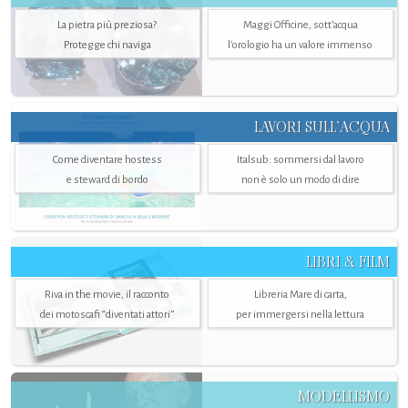
La pietra più preziosa?
Maggi Officine, sott’acqua
Protegge chi naviga
l'orologio ha un valore immenso
LAVORI SULL’ACQUA
Come diventare hostess
Italsub: sommersi dal lavoro
e steward di bordo
non è solo un modo di dire
LIBRI & FILM
Riva in the movie, il racconto
Libreria Mare di carta,
dei motoscafi “diventati attori”
per immergersi nella lettura
MODELLISMO