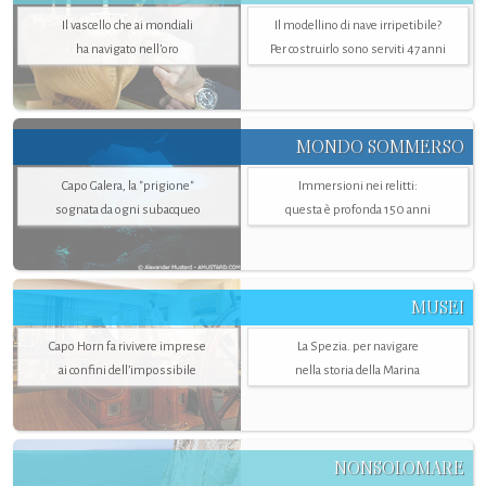
Il vascello che ai mondiali
Il modellino di nave irripetibile?
ha navigato nell’oro
Per costruirlo sono serviti 47 anni
MONDO SOMMERSO
Capo Galera, la "prigione"
Immersioni nei relitti:
sognata da ogni subacqueo
questa è profonda 150 anni
MUSEI
Capo Horn fa rivivere imprese
La Spezia. per navigare
ai confini dell’impossibile
nella storia della Marina
NONSOLOMARE