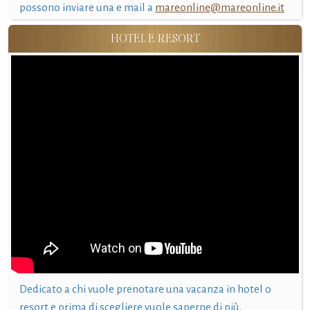
possono inviare una e mail a
mareonline@mareonline.it
HOTEL E RESORT
Dedicato a chi vuole prenotare una vacanza in hotel o
resort e prima di scegliere vuole saperne di più.