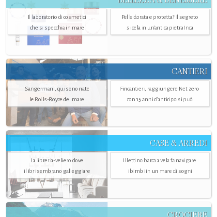
Il laboratorio di cosmetici
Pelle dorata e protetta? Il segreto
che si specchia in mare
si cela in un’antica pietra Inca
CANTIERI
Sangermani, qui sono nate
Fincantieri, raggiungere Net zero
le Rolls-Royce del mare
con 15 anni d'anticipo si può
CASE & ARREDI
La libreria-veliero dove
Il lettino barca a vela fa navigare
i libri sembrano galleggiare
i bimbi in un mare di sogni
CROCIERE