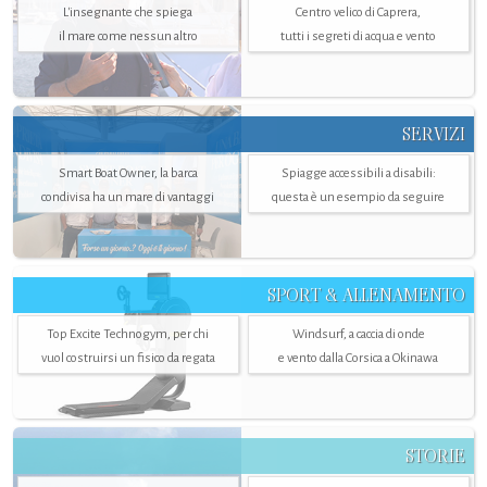
L'insegnante che spiega
Centro velico di Caprera,
il mare come nessun altro
tutti i segreti di acqua e vento
SERVIZI
Smart Boat Owner, la barca
Spiagge accessibili a disabili:
condivisa ha un mare di vantaggi
questa è un esempio da seguire
SPORT & ALLENAMENTO
Top Excite Technogym, per chi
Windsurf, a caccia di onde
vuol costruirsi un fisico da regata
e vento dalla Corsica a Okinawa
STORIE