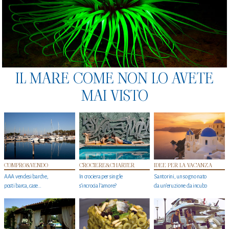
IL MARE COME NON LO AVETE
MAI VISTO
COMPRO&VENDO
CROCIERE&CHARTER
IDEE PER LA VACANZA
AAA vendesi barche,
In crociera per single
Santorini, un sogno nato
posti barca, case…
s'incrocia l’amore?
da un’eruzione da incubo