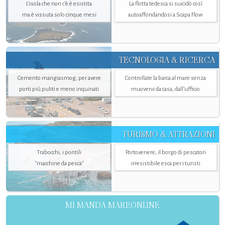
L’isola che non c'è è esistita
La flotta tedesca si suicidò così
ma è vissuta solo cinque mesi
autoaffondandosi a Scapa Flow
TECNOLOGIA & RICERCA
Cemento mangiasmog, per avere
Controllate la barca al mare senza
porti più puliti e meno inquinati
muovervi da casa, dall’ufficio
TURISMO & ATTRAZIONI
Trabocchi, i pontili
Portovenere, il borgo di pescatori
"macchine da pesca"
irresistibile esca per i turisti
MI MANDA MAREONLINE