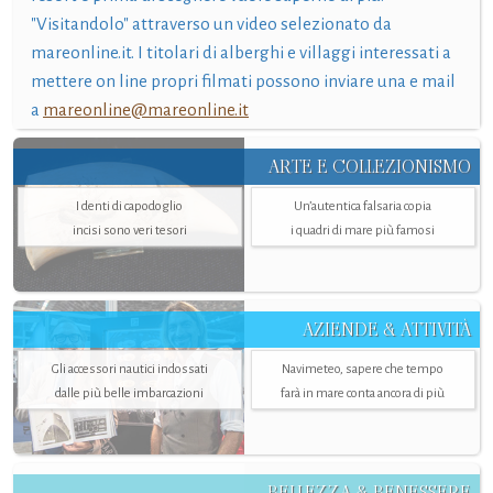
"Visitandolo" attraverso un video selezionato da
mareonline.it. I titolari di alberghi e villaggi interessati a
mettere on line propri filmati possono inviare una e mail
a
mareonline@mareonline.it
ARTE E COLLEZIONISMO
I denti di capodoglio
Un’autentica falsaria copia
incisi sono veri tesori
i quadri di mare più famosi
AZIENDE & ATTIVITÀ
Gli accessori nautici indossati
Navimeteo, sapere che tempo
dalle più belle imbarcazioni
farà in mare conta ancora di più
BELLEZZA & BENESSERE