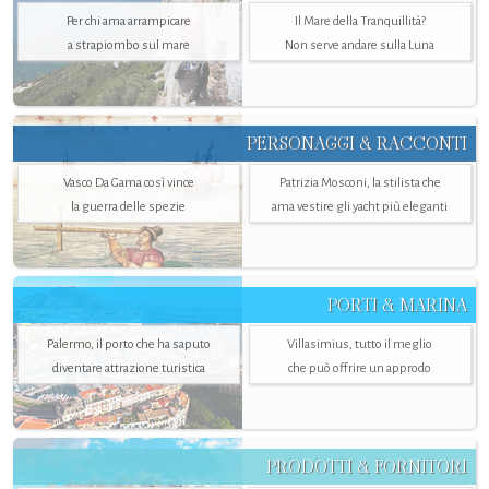
Per chi ama arrampicare
Il Mare della Tranquillità?
a strapiombo sul mare
Non serve andare sulla Luna
PERSONAGGI & RACCONTI
Vasco Da Gama così vince
Patrizia Mosconi, la stilista che
la guerra delle spezie
ama vestire gli yacht più eleganti
PORTI & MARINA
Palermo, il porto che ha saputo
Villasimius, tutto il meglio
diventare attrazione turistica
che può offrire un approdo
PRODOTTI & FORNITORI