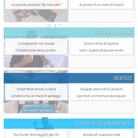
un pronto soccorso "da manuale"
di pesce c'è un mare di trucchi
SCUOLE & CORSI
L'insegnante che spiega
Centro velico di Caprera,
il mare come nessun altro
tutti i segreti di acqua e vento
SERVIZI
Smart Boat Owner, la barca
Spiagge accessibili a disabili:
condivisa ha un mare di vantaggi
questa è un esempio da seguire
SPORT & ALLENAMENTO
Top Excite Technogym, per chi
Windsurf, a caccia di onde