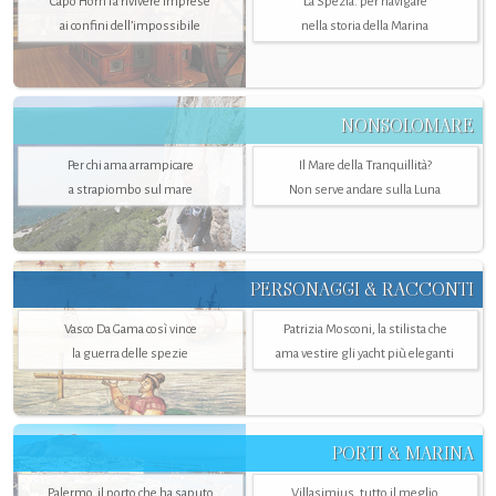
Capo Horn fa rivivere imprese
La Spezia. per navigare
ai confini dell’impossibile
nella storia della Marina
NONSOLOMARE
Per chi ama arrampicare
Il Mare della Tranquillità?
a strapiombo sul mare
Non serve andare sulla Luna
PERSONAGGI & RACCONTI
Vasco Da Gama così vince
Patrizia Mosconi, la stilista che
la guerra delle spezie
ama vestire gli yacht più eleganti
PORTI & MARINA
Palermo, il porto che ha saputo
Villasimius, tutto il meglio