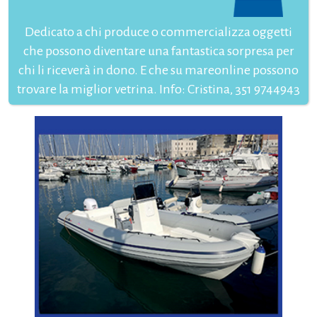
Dedicato a chi produce o commercializza oggetti
che possono diventare una fantastica sorpresa per
chi li riceverà in dono. E che su mareonline possono
trovare la miglior vetrina. Info: Cristina, 351 9744943