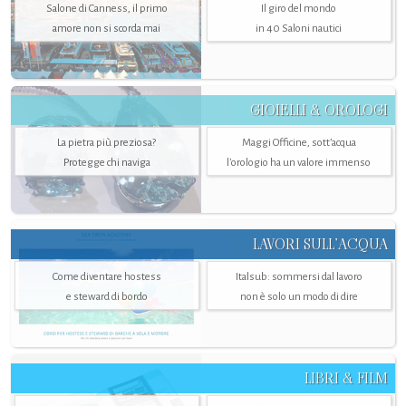
Salone di Canness, il primo
Il giro del mondo
amore non si scorda mai
in 40 Saloni nautici
GIOIELLI & OROLOGI
La pietra più preziosa?
Maggi Officine, sott’acqua
Protegge chi naviga
l'orologio ha un valore immenso
LAVORI SULL’ACQUA
Come diventare hostess
Italsub: sommersi dal lavoro
e steward di bordo
non è solo un modo di dire
LIBRI & FILM