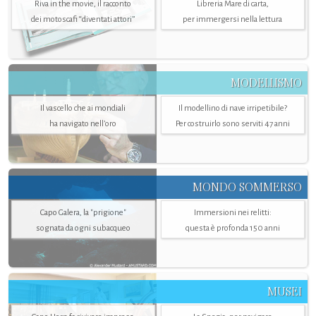
Riva in the movie, il racconto
Libreria Mare di carta,
dei motoscafi “diventati attori”
per immergersi nella lettura
MODELLISMO
Il vascello che ai mondiali
Il modellino di nave irripetibile?
ha navigato nell’oro
Per costruirlo sono serviti 47 anni
MONDO SOMMERSO
Capo Galera, la "prigione"
Immersioni nei relitti:
sognata da ogni subacqueo
questa è profonda 150 anni
MUSEI