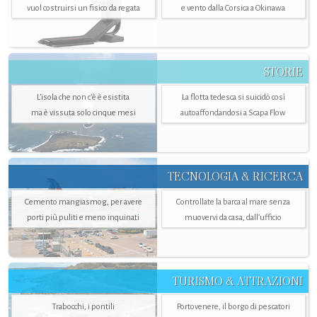
vuol costruirsi un fisico da regata
e vento dalla Corsica a Okinawa
STORIE
L’isola che non c'è è esistita
La flotta tedesca si suicidò così
ma è vissuta solo cinque mesi
autoaffondandosi a Scapa Flow
TECNOLOGIA & RICERCA
Cemento mangiasmog, per avere
Controllate la barca al mare senza
porti più puliti e meno inquinati
muovervi da casa, dall’ufficio
TURISMO & ATTRAZIONI
Trabocchi, i pontili
Portovenere, il borgo di pescatori