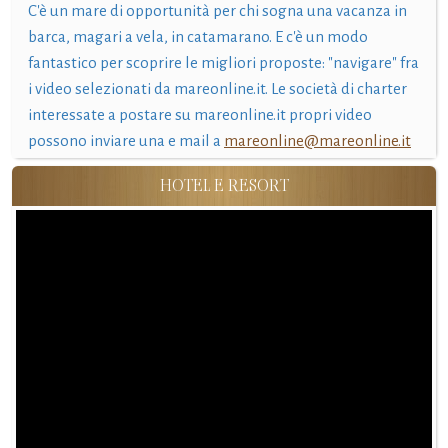
C'è un mare di opportunità per chi sogna una vacanza in
barca, magari a vela, in catamarano. E c'è un modo
fantastico per scoprire le migliori proposte: "navigare" fra
i video selezionati da mareonline.it. Le società di charter
interessate a postare su mareonline.it propri video
possono inviare una e mail a
mareonline@mareonline.it
HOTEL E RESORT