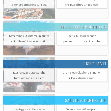
diventare attrazione turistica
che può offrire un approdo
PRODOTTI & FORNITORI
Navaltecnosud, datemi un punto
Egaf, la bussola per non
e vi solleverò il mondo nautico
perdersi in un mare di pratiche
RISTORANTI
Just Peruzzi, a tavola anche
Chameleon Clubbing Stintino,
l’occhio vuole la sua parte
il locale dai mille volti
SALUTE & BENESSERE
In spiaggia e in barca serve
Totani sbiancati? Nei piatti