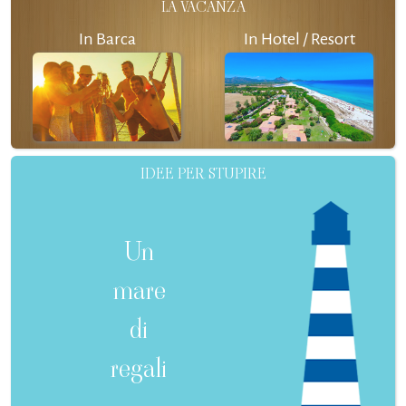
LA VACANZA
In Barca
In Hotel / Resort
IDEE PER STUPIRE
Un
mare
di
regali