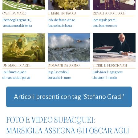
CASE DA MARE
IL MARE IN TAVOLA
REGALI SOTTO IL SOLE
Porto degli argonauti,
I cibi che fanno venire
Idee regalo per chi
la costa smeralda jonica
l’acquolina in bocca
ama barche e mare
UN MARE DI ARTE
IMMAGINI DA SOGNO
STORIE E PERSONAGGI
I più famosi quadri
Le più incredibili
Carlo Riva, l’ingegnere
di mare copiati per voi
burrasche in mare
che stupi' il mondo
Articoli presenti con tag 'Stefano Gradi'
FOTO E VIDEO SUBACQUEI:
MARSIGLIA ASSEGNA GLI OSCAR AGLI