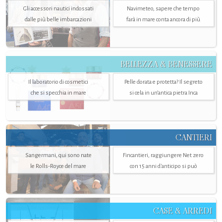
Gli accessori nautici indossati
Navimeteo, sapere che tempo
dalle più belle imbarcazioni
farà in mare conta ancora di più
BELLEZZA & BENESSERE
Il laboratorio di cosmetici
Pelle dorata e protetta? Il segreto
che si specchia in mare
si cela in un’antica pietra Inca
CANTIERI
Sangermani, qui sono nate
Fincantieri, raggiungere Net zero
le Rolls-Royce del mare
con 15 anni d'anticipo si può
CASE & ARREDI