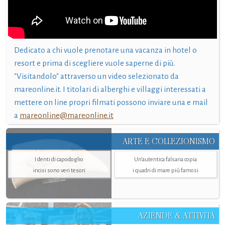
Dedicato a chi vuole prenotare una vacanza in hotel o
resort e prima di scegliere vuole saperne di più.
"Visitandolo" attraverso un video selezionato da
mareonline.it. I titolari di alberghi e villaggi interessati a
mettere on line propri filmati possono inviare una e mail
a
mareonline@mareonline.it
ARTE E COLLEZIONISMO
I denti di capodoglio
Un’autentica falsaria copia
incisi sono veri tesori
i quadri di mare più famosi
AZIENDE & ATTIVITÀ