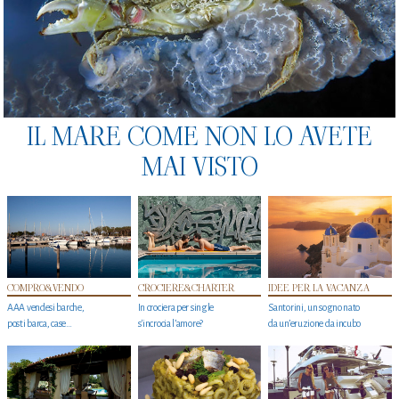
IL MARE COME NON LO AVETE
MAI VISTO
COMPRO&VENDO
CROCIERE&CHARTER
IDEE PER LA VACANZA
AAA vendesi barche,
In crociera per single
Santorini, un sogno nato
posti barca, case…
s'incrocia l’amore?
da un’eruzione da incubo