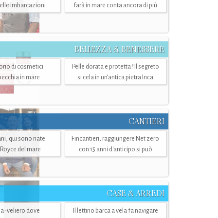
belle imbarcazioni
farà in mare conta ancora di più
BELLEZZA & BENESSERE
torio di cosmetici
Pelle dorata e protetta? Il segreto
specchia in mare
si cela in un’antica pietra Inca
CANTIERI
i, qui sono nate
Fincantieri, raggiungere Net zero
-Royce del mare
con 15 anni d'anticipo si può
CASE & ARREDI
ria-veliero dove
Il lettino barca a vela fa navigare