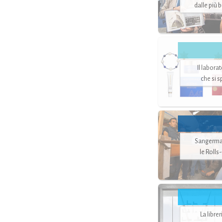
dalle più 
Il labora
che si 
Sangerman
le Rolls
La libre