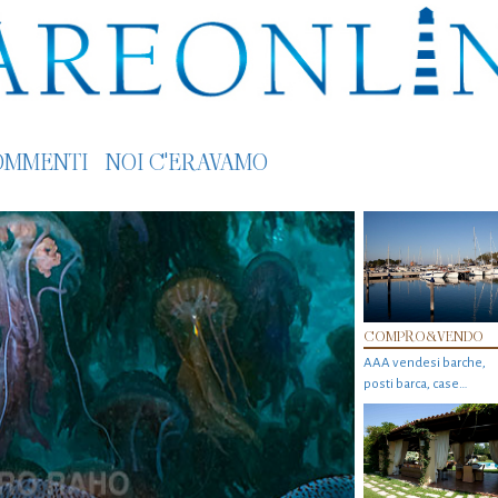
OMMENTI
NOI C'ERAVAMO
COMPRO&VENDO
AAA vendesi barche,
posti barca, case…