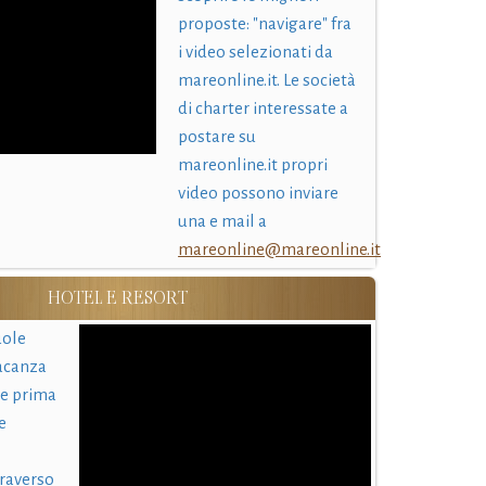
proposte: "navigare" fra
i video selezionati da
mareonline.it. Le società
di charter interessate a
postare su
mareonline.it propri
video possono inviare
una e mail a
mareonline@mareonline.it
HOTEL E RESORT
uole
acanza
 e prima
e
traverso