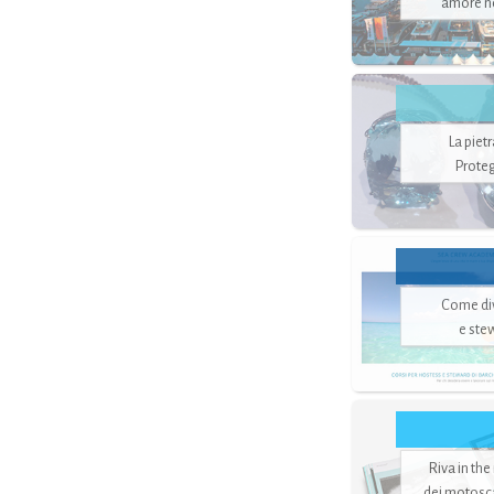
amore no
La piet
Proteg
Come di
e ste
Riva in the
dei motoscaf