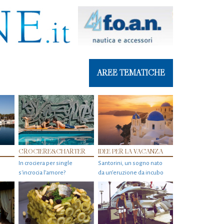
AREE TEMATICHE
CROCIERE&CHARTER
IDEE PER LA VACANZA
In crociera per single
Santorini, un sogno nato
s'incrocia l’amore?
da un’eruzione da incubo