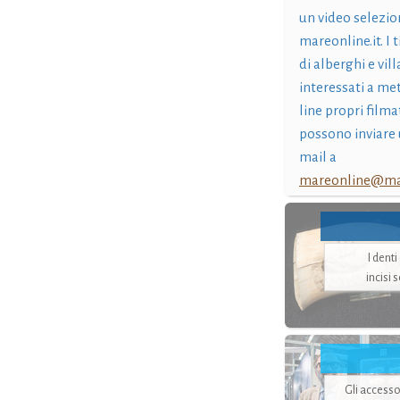
un video selezio
mareonline.it. I t
di alberghi e vil
interessati a me
line propri filma
possono inviare 
mail a
mareonline@mar
I dent
incisi 
Gli accesso