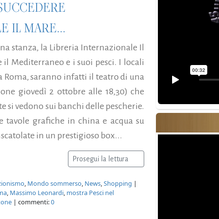
Ò SUCCEDERE
 IL MARE...
una stanza, la Libreria Internazionale Il
il Mediterraneo e i suoi pesci. I locali
 a Roma, saranno infatti il teatro di una
one giovedì 2 ottobre alle 18,30) che
te si vedono sui banchi delle pescherie.
e tavole grafiche in china e acqua su
scatolate in un prestigioso box...
Prosegui la lettura
ezionismo
,
Mondo sommerso
,
News
,
Shopping
|
oma
,
Massimo Leonardi
,
mostra Pesci nel
otone
| commenti:
0