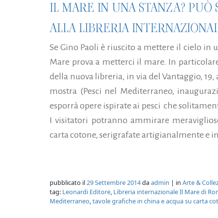
IL MARE IN UNA STANZA? PU
ALLA LIBRERIA INTERNAZIONALE
Se Gino Paoli è riuscito a mettere il cielo in 
Mare prova a metterci il mare. In particolare 
della nuova libreria, in via del Vantaggio, 19,
mostra (Pesci nel Mediterraneo, inaugurazi
esporrà opere ispirate ai pesci che solitamen
I visitatori potranno ammirare meraviglios
carta cotone, serigrafate artigianalmente e in
pubblicato il
29 Settembre 2014
da
admin
| in
Arte & Coll
tag:
Leonardi Editore
,
Libreria internazionale Il Mare di R
Mediterraneo
,
tavole grafiche in china e acqua su carta c