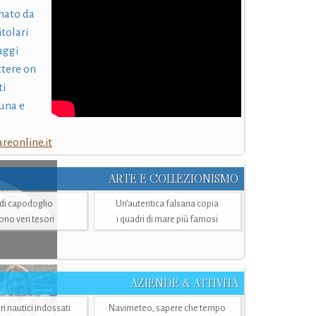
nato da
itolari
laggi
ttere on
ti
una e
eonline.it
ARTE E COLLEZIONISMO
i di capodoglio
Un’autentica falsaria copia
sono veri tesori
i quadri di mare più famosi
AZIENDE & ATTIVITÀ
ri nautici indossati
Navimeteo, sapere che tempo