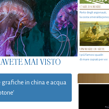
CASE DA MARE
Porto degli argonauti,
la costa smeralda jonic
UN MARE DI ARTE
I più famosi quadri
AVETE MAI VISTO
di mare copiati per voi
e grafiche in china e acqua
otone'