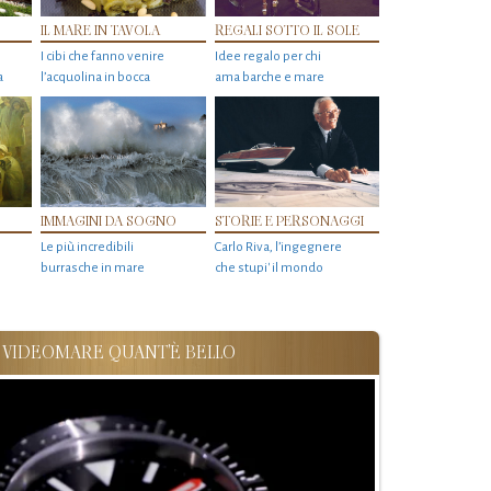
IL MARE IN TAVOLA
REGALI SOTTO IL SOLE
I cibi che fanno venire
Idee regalo per chi
a
l’acquolina in bocca
ama barche e mare
IMMAGINI DA SOGNO
STORIE E PERSONAGGI
Le più incredibili
Carlo Riva, l’ingegnere
burrasche in mare
che stupi' il mondo
VIDEOMARE QUANT'È BELLO