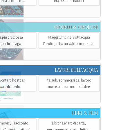
n si scorda mai
in 40 Saloni nautici
GIOIELLI & OROLOGI
ra più preziosa?
Maggi Officine, sott’acqua
ge chi naviga
l'orologio ha un valore immenso
LAVORI SULL’ACQUA
ventare hostess
Italsub: sommersi dal lavoro
ward di bordo
non è solo un modo di dire
LIBRI & FILM
 movie, il racconto
Libreria Mare di carta,
i “diventati attori”
per immergersi nella lettura