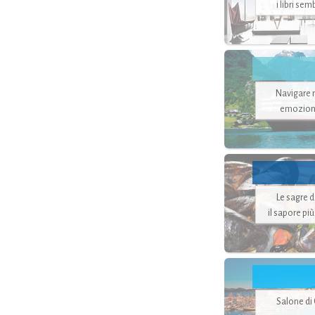
i libri se
Navigare ne
emozion
Le sagre 
il sapore pi
Salone di