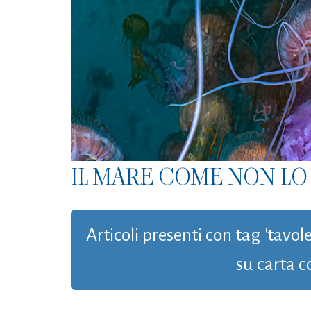
IL MARE COME NON LO 
Articoli presenti con tag 'tavol
su carta c