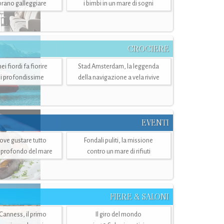
mbrano galleggiare
i bimbi in un mare di sogni
CROCIERE
i fiordi fa fiorire
Stad Amsterdam, la leggenda
i profondissime
della navigazione a vela rivive
EVENTI
dove gustare tutto
Fondali puliti, la missione
ù profondo del mare
contro un mare di rifiuti
FIERE & SALONI
 Canness, il primo
Il giro del mondo