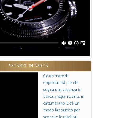
VACANZE IN BARCA
C'è un mare di
opportunità per chi
sogna una vacanza in
barca, magari a vela, in
catamarano. E c'è un
modo fantastico per
scoprire le migliori