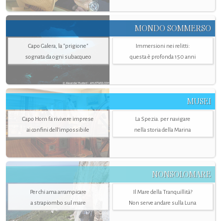
MONDO SOMMERSO
Capo Galera, la "prigione"
Immersioni nei relitti:
sognata da ogni subacqueo
questa è profonda 150 anni
MUSEI
Capo Horn fa rivivere imprese
La Spezia. per navigare
ai confini dell’impossibile
nella storia della Marina
NONSOLOMARE
Per chi ama arrampicare
Il Mare della Tranquillità?
a strapiombo sul mare
Non serve andare sulla Luna