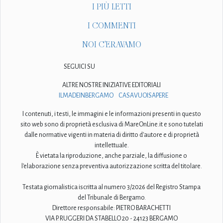
I PIÙ LETTI
I COMMENTI
NOI C'ERAVAMO
SEGUICI SU
ALTRE NOSTRE INIZIATIVE EDITORIALI
ILMADEINBERGAMO
CASAVUOISAPERE
I contenuti, i testi, le immagini e le informazioni presenti in questo
sito web sono di proprietà esclusiva di MareOnLine.it e sono tutelati
dalle normative vigenti in materia di diritto d'autore e di proprietà
intellettuale.
È vietata la riproduzione, anche parziale, la diffusione o
l'elaborazione senza preventiva autorizzazione scritta del titolare.
Testata giornalistica iscritta al numero 3/2026 del Registro Stampa
del Tribunale di Bergamo.
Direttore responsabile: PIETRO BARACHETTI
VIA P. RUGGERI DA STABELLO 20 - 24123 BERGAMO