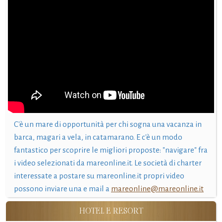
C'è un mare di opportunità per chi sogna una vacanza in
barca, magari a vela, in catamarano. E c'è un modo
fantastico per scoprire le migliori proposte: "navigare" fra
i video selezionati da mareonline.it. Le società di charter
interessate a postare su mareonline.it propri video
possono inviare una e mail a
mareonline@mareonline.it
HOTEL E RESORT