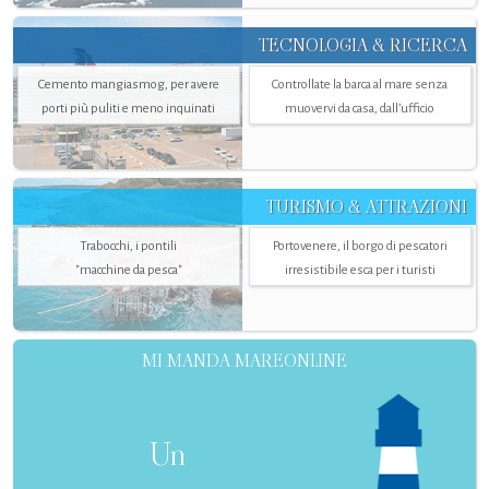
TECNOLOGIA & RICERCA
Cemento mangiasmog, per avere
Controllate la barca al mare senza
porti più puliti e meno inquinati
muovervi da casa, dall’ufficio
TURISMO & ATTRAZIONI
Trabocchi, i pontili
Portovenere, il borgo di pescatori
"macchine da pesca"
irresistibile esca per i turisti
MI MANDA MAREONLINE
Un