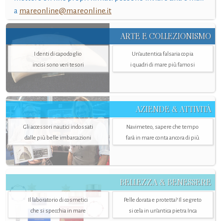
a
mareonline@mareonline.it
ARTE E COLLEZIONISMO
I denti di capodoglio
Un’autentica falsaria copia
incisi sono veri tesori
i quadri di mare più famosi
AZIENDE & ATTIVITÀ
Gli accessori nautici indossati
Navimeteo, sapere che tempo
dalle più belle imbarcazioni
farà in mare conta ancora di più
BELLEZZA & BENESSERE
Il laboratorio di cosmetici
Pelle dorata e protetta? Il segreto
che si specchia in mare
si cela in un’antica pietra Inca