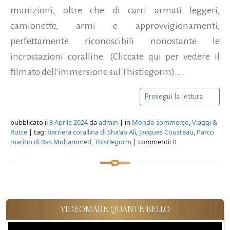
munizioni, oltre che di carri armati leggeri,
camionette, armi e approvvigionamenti,
perfettamente riconoscibili nonostante le
incrostazioni coralline. (Cliccate qui per vedere il
filmato dell'immersione sul Thistlegorm)...
Prosegui la lettura
pubblicato il
8 Aprile 2024
da
admin
| in
Mondo sommerso
,
Viaggi &
Rotte
| tag:
barriera corallina di Sha'ab Ali
,
Jacques Cousteau
,
Parco
marino di Ras Mohammed
,
Thistlegorm
| commenti:
0
VIDEOMARE QUANT'È BELLO