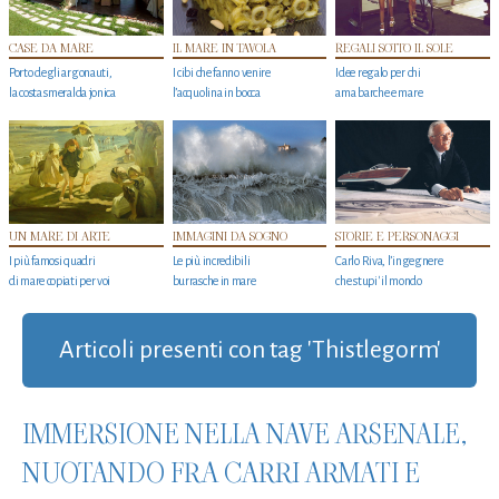
CASE DA MARE
IL MARE IN TAVOLA
REGALI SOTTO IL SOLE
Porto degli argonauti,
I cibi che fanno venire
Idee regalo per chi
la costa smeralda jonica
l’acquolina in bocca
ama barche e mare
UN MARE DI ARTE
IMMAGINI DA SOGNO
STORIE E PERSONAGGI
I più famosi quadri
Le più incredibili
Carlo Riva, l’ingegnere
di mare copiati per voi
burrasche in mare
che stupi' il mondo
Articoli presenti con tag 'Thistlegorm'
IMMERSIONE NELLA NAVE ARSENALE,
NUOTANDO FRA CARRI ARMATI E