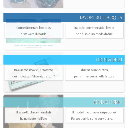
LAVORI SULL’ACQUA
Come diventare hostess
Italsub: sommersi dal lavoro
e steward di bordo
non è solo un modo di dire
LIBRI & FILM
Riva in the movie, il racconto
Libreria Mare di carta,
dei motoscafi “diventati attori”
per immergersi nella lettura
MODELLISMO
Il vascello che ai mondiali
Il modellino di nave irripetibile?
ha navigato nell’oro
Per costruirlo sono serviti 47 anni