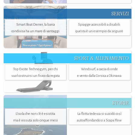
SERVIZI
Smart Boat Owner, la barca
Spiagge accessibili a disabili:
condivisa ha un mare di vantaggi
questa è un esempio da seguire
SPORT & ALLENAMENTO
Top Excite Technogym, per chi
Windsurf, a caccia di onde
vuol costruirsi un fisico da regata
e vento dalla Corsica a Okinawa
STORIE
L’isola che non c'è è esistita
La flotta tedesca si suicidò così
ma è vissuta solo cinque mesi
autoaffondandosi a Scapa Flow