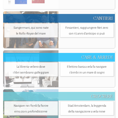
CANTIERI
Sangermani, qui sono nate
Fincantieri, raggiungere Net zero
le Rolls-Royce del mare
con 15 anni d'anticipo si può
CASE & ARREDI
La libreria-veliero dove
Il lettino barca a vela fa navigare
i libri sembrano galleggiare
i bimbi in un mare di sogni
CROCIERE
Navigare nei fiordi fa fiorire
Stad Amsterdam, la leggenda
emozioni profondissime
della navigazione a vela rivive