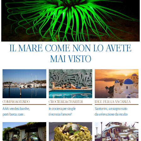
IL MARE COME NON LO AVETE
MAI VISTO
COMPRO&VENDO
CROCIERE&CHARTER
IDEE PER LA VACANZA
AAA vendesi barche,
In crociera per single
Santorini, un sogno nato
posti barca, case…
s'incrocia l’amore?
da un’eruzione da incubo