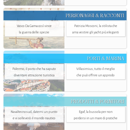
PERSONAGGI & RACCONTI
Vasco Da Gama così vince
Patrizia Mosconi, la stilista che
la guerra delle spezie
ama vestire gli yacht più eleganti
PORTI & MARINA
Palermo, il porto che ha saputo
Villasimius, tutto il meglio
diventare attrazione turistica
che può offrire un approdo
PRODOTTI & FORNITORI
Navaltecnosud, datemi un punto
Egaf, la bussola per non
e vi solleverò il mondo nautico
perdersi in un mare di pratiche