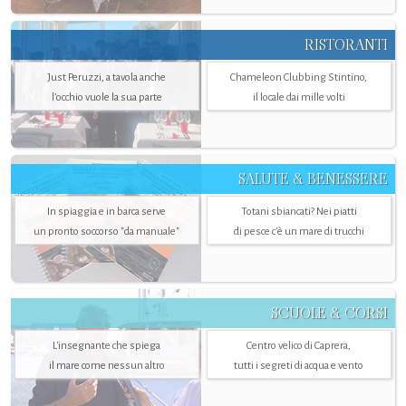
RISTORANTI
Just Peruzzi, a tavola anche
Chameleon Clubbing Stintino,
l’occhio vuole la sua parte
il locale dai mille volti
SALUTE & BENESSERE
In spiaggia e in barca serve
Totani sbiancati? Nei piatti
un pronto soccorso "da manuale"
di pesce c'è un mare di trucchi
SCUOLE & CORSI
L'insegnante che spiega
Centro velico di Caprera,
il mare come nessun altro
tutti i segreti di acqua e vento