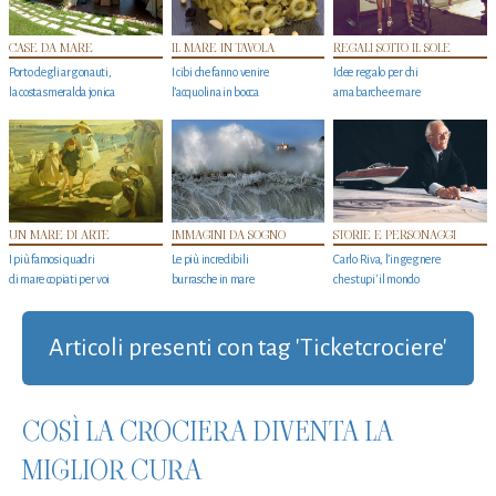
CASE DA MARE
IL MARE IN TAVOLA
REGALI SOTTO IL SOLE
Porto degli argonauti,
I cibi che fanno venire
Idee regalo per chi
la costa smeralda jonica
l’acquolina in bocca
ama barche e mare
UN MARE DI ARTE
IMMAGINI DA SOGNO
STORIE E PERSONAGGI
I più famosi quadri
Le più incredibili
Carlo Riva, l’ingegnere
di mare copiati per voi
burrasche in mare
che stupi' il mondo
Articoli presenti con tag 'Ticketcrociere'
COSÌ LA CROCIERA DIVENTA LA
MIGLIOR CURA