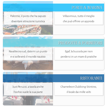
PORTI & MARINA
Palermo, il porto che ha saputo
Villasimius, tutto il meglio
diventare attrazione turistica
che può offrire un approdo
PRODOTTI & FORNITORI
Navaltecnosud, datemi un punto
Egaf, la bussola per non
e vi solleverò il mondo nautico
perdersi in un mare di pratiche
RISTORANTI
Just Peruzzi, a tavola anche
Chameleon Clubbing Stintino,
l’occhio vuole la sua parte
il locale dai mille volti