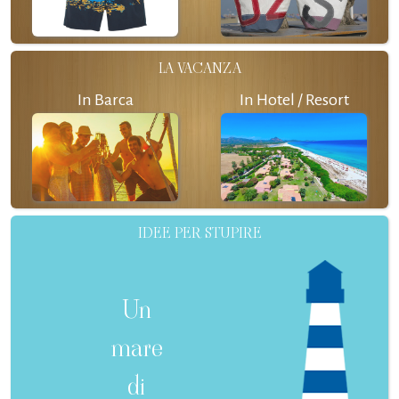
LA VACANZA
In Barca
In Hotel / Resort
IDEE PER STUPIRE
Un
mare
di