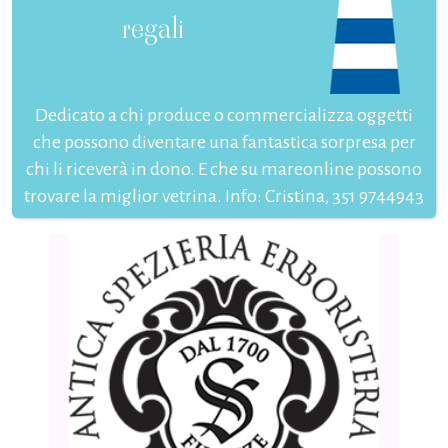
regali
Dedicato a chi produce o commercializza oggetti
che possono diventare una fantastica sorpresa per
chi li riceverà in dono. E che su mareonline possono
trovare la miglior vetrina. Info: Cristina, 351 9744943