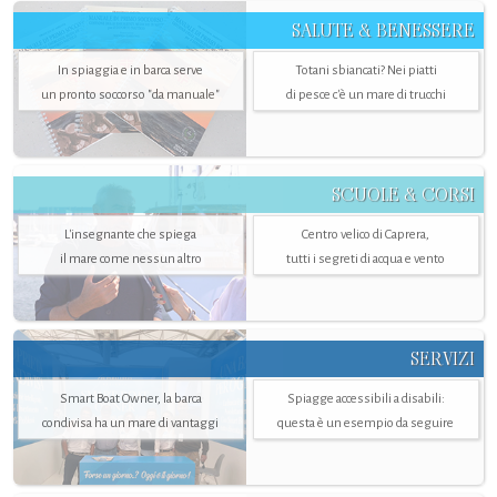
SALUTE & BENESSERE
In spiaggia e in barca serve
Totani sbiancati? Nei piatti
un pronto soccorso "da manuale"
di pesce c'è un mare di trucchi
SCUOLE & CORSI
L'insegnante che spiega
Centro velico di Caprera,
il mare come nessun altro
tutti i segreti di acqua e vento
SERVIZI
Smart Boat Owner, la barca
Spiagge accessibili a disabili:
condivisa ha un mare di vantaggi
questa è un esempio da seguire