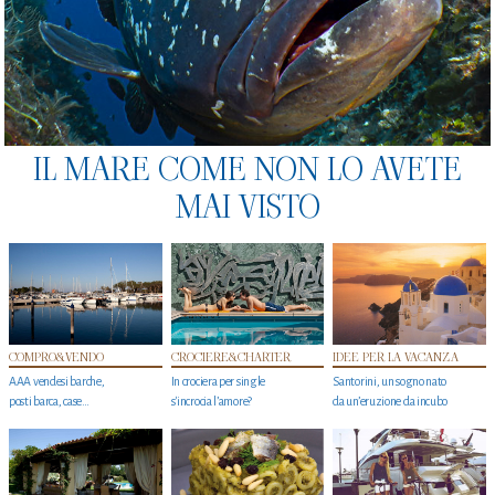
IL MARE COME NON LO AVETE
MAI VISTO
COMPRO&VENDO
CROCIERE&CHARTER
IDEE PER LA VACANZA
AAA vendesi barche,
In crociera per single
Santorini, un sogno nato
posti barca, case…
s'incrocia l’amore?
da un’eruzione da incubo