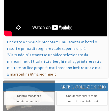
Dedicato a chi vuole prenotare una vacanza in hotel o
resort e prima di scegliere vuole saperne di più.
"Visitandolo" attraverso un video selezionato da
mareonline.it. I titolari di alberghi e villaggi interessati a
mettere on line propri filmati possono inviare una e mail
a
mareonline@mareonline.it
ARTE E COLLEZIONISMO
I denti di capodoglio
Un’autentica falsaria copia
incisi sono veri tesori
i quadri di mare più famosi