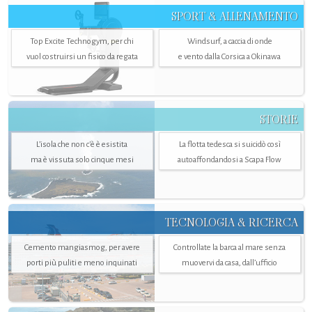
SPORT & ALLENAMENTO
Top Excite Technogym, per chi
Windsurf, a caccia di onde
vuol costruirsi un fisico da regata
e vento dalla Corsica a Okinawa
STORIE
L’isola che non c'è è esistita
La flotta tedesca si suicidò così
ma è vissuta solo cinque mesi
autoaffondandosi a Scapa Flow
TECNOLOGIA & RICERCA
Cemento mangiasmog, per avere
Controllate la barca al mare senza
porti più puliti e meno inquinati
muovervi da casa, dall’ufficio