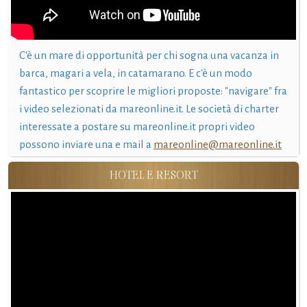
C'è un mare di opportunità per chi sogna una vacanza in
barca, magari a vela, in catamarano. E c'è un modo
fantastico per scoprire le migliori proposte: "navigare" fra
i video selezionati da mareonline.it. Le società di charter
interessate a postare su mareonline.it propri video
possono inviare una e mail a
mareonline@mareonline.it
HOTEL E RESORT