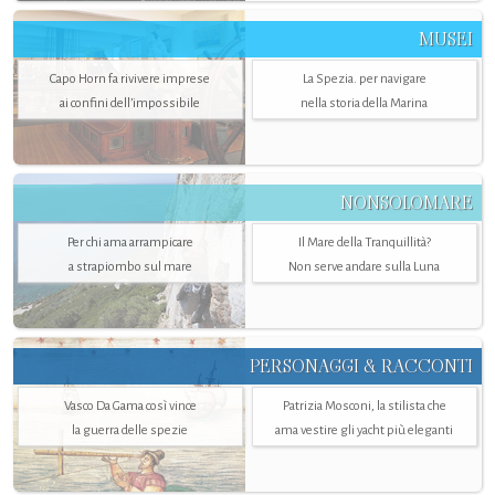
MUSEI
Capo Horn fa rivivere imprese
La Spezia. per navigare
ai confini dell’impossibile
nella storia della Marina
NONSOLOMARE
Per chi ama arrampicare
Il Mare della Tranquillità?
a strapiombo sul mare
Non serve andare sulla Luna
PERSONAGGI & RACCONTI
Vasco Da Gama così vince
Patrizia Mosconi, la stilista che
la guerra delle spezie
ama vestire gli yacht più eleganti