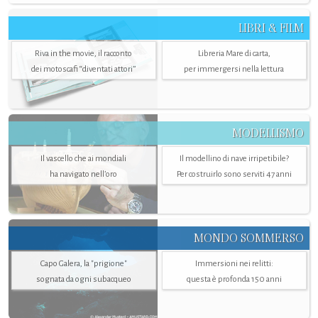
LIBRI & FILM
Riva in the movie, il racconto
Libreria Mare di carta,
dei motoscafi “diventati attori”
per immergersi nella lettura
MODELLISMO
Il vascello che ai mondiali
Il modellino di nave irripetibile?
ha navigato nell’oro
Per costruirlo sono serviti 47 anni
MONDO SOMMERSO
Capo Galera, la "prigione"
Immersioni nei relitti:
sognata da ogni subacqueo
questa è profonda 150 anni