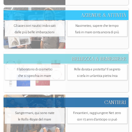
AZIENDE & ATTIVITÀ
Gli accessori nautici indossati
Navimeteo, sapere che tempo
dalle più belle imbarcazioni
farà in mare conta ancora di più
BELLEZZA & BENESSERE
Il laboratorio di cosmetici
Pelle dorata e protetta? Il segreto
che si specchia in mare
si cela in un’antica pietra Inca
CANTIERI
Sangermani, qui sono nate
Fincantieri, raggiungere Net zero
le Rolls-Royce del mare
con 15 anni d'anticipo si può