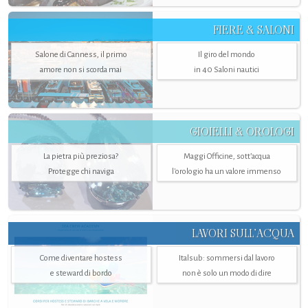
FIERE & SALONI
Salone di Canness, il primo
Il giro del mondo
amore non si scorda mai
in 40 Saloni nautici
GIOIELLI & OROLOGI
La pietra più preziosa?
Maggi Officine, sott’acqua
Protegge chi naviga
l'orologio ha un valore immenso
LAVORI SULL’ACQUA
Come diventare hostess
Italsub: sommersi dal lavoro
e steward di bordo
non è solo un modo di dire