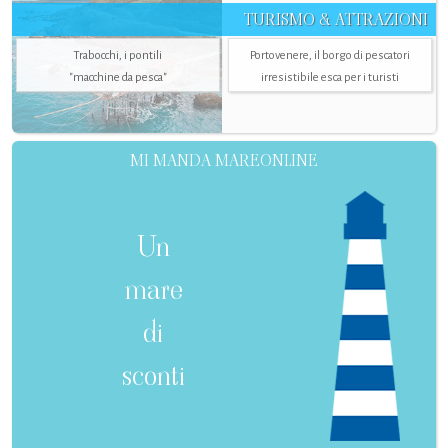
TURISMO & ATTRAZIONI
Trabocchi, i pontili
Portovenere, il borgo di pescatori
"macchine da pesca"
irresistibile esca per i turisti
MI MANDA MAREONLINE
Un
mare
di
sconti