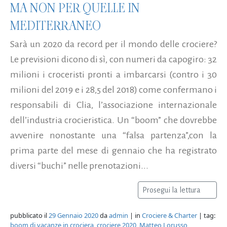
MA NON PER QUELLE IN
MEDITERRANEO
Sarà un 2020 da record per il mondo delle crociere?
Le previsioni dicono di sì, con numeri da capogiro: 32
milioni i croceristi pronti a imbarcarsi (contro i 30
milioni del 2019 e i 28,5 del 2018) come confermano i
responsabili di Clia, l’associazione internazionale
dell’industria crocieristica. Un “boom” che dovrebbe
avvenire nonostante una “falsa partenza”,con la
prima parte del mese di gennaio che ha registrato
diversi “buchi” nelle prenotazioni...
Prosegui la lettura
pubblicato il
29 Gennaio 2020
da
admin
| in
Crociere & Charter
| tag:
boom di vacanze in crociera
,
crociere 2020
,
Matteo Lorusso
,