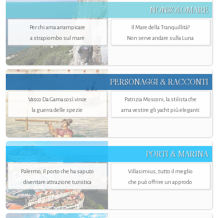
NONSOLOMARE
Per chi ama arrampicare
Il Mare della Tranquillità?
a strapiombo sul mare
Non serve andare sulla Luna
PERSONAGGI & RACCONTI
Vasco Da Gama così vince
Patrizia Mosconi, la stilista che
la guerra delle spezie
ama vestire gli yacht più eleganti
PORTI & MARINA
Palermo, il porto che ha saputo
Villasimius, tutto il meglio
diventare attrazione turistica
che può offrire un approdo