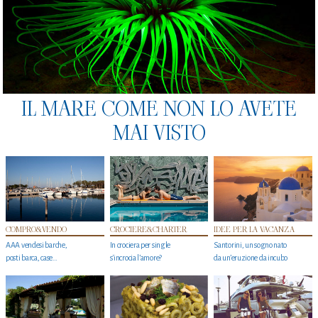
IL MARE COME NON LO AVETE
MAI VISTO
COMPRO&VENDO
CROCIERE&CHARTER
IDEE PER LA VACANZA
AAA vendesi barche,
In crociera per single
Santorini, un sogno nato
posti barca, case…
s'incrocia l’amore?
da un’eruzione da incubo