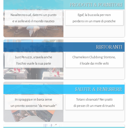
PRODOTTI & FORNITORI
Navaltecnosud, datemi un punto
Egaf, la bussola per non
e vi solleverò il mondo nautico
perdersi in un mare di pratiche
RISTORANTI
Just Peruzzi, a tavola anche
Chameleon Clubbing Stintino,
l’occhio vuole la sua parte
il locale dai mille volti
SALUTE & BENESSERE
In spiaggia e in barca serve
Totani sbiancati? Nei piatti
un pronto soccorso "da manuale"
di pesce c'è un mare di trucchi