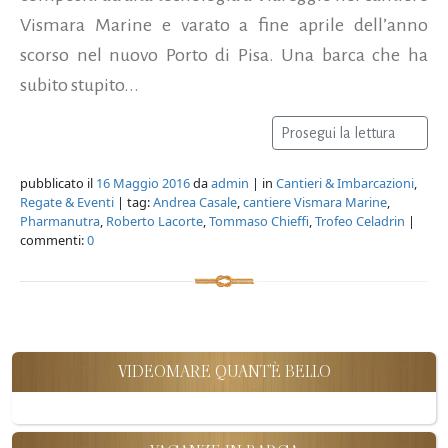
Vismara Marine e varato a fine aprile dell’anno
scorso nel nuovo Porto di Pisa. Una barca che ha
subito stupito...
Prosegui la lettura
pubblicato il
16 Maggio 2016
da
admin
| in
Cantieri & Imbarcazioni
,
Regate & Eventi
| tag:
Andrea Casale
,
cantiere Vismara Marine
,
Pharmanutra
,
Roberto Lacorte
,
Tommaso Chieffi
,
Trofeo Celadrin
|
commenti:
0
VIDEOMARE QUANT'È BELLO