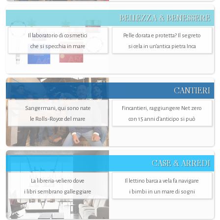
BELLEZZA & BENESSERE
Il laboratorio di cosmetici
Pelle dorata e protetta? Il segreto
che si specchia in mare
si cela in un’antica pietra Inca
CANTIERI
Sangermani, qui sono nate
Fincantieri, raggiungere Net zero
le Rolls-Royce del mare
con 15 anni d'anticipo si può
CASE & ARREDI
La libreria-veliero dove
Il lettino barca a vela fa navigare
i libri sembrano galleggiare
i bimbi in un mare di sogni