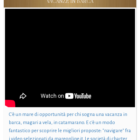
VACANZE IN BARCA
C'è un mare di opportunità per chi sogna una vacanza in
barca, magari a vela, in catamarano. E c'è un modo
fantastico per scoprire le migliori proposte: "navigare" fra
i video selezionati da mareonline.it. Le società di charter