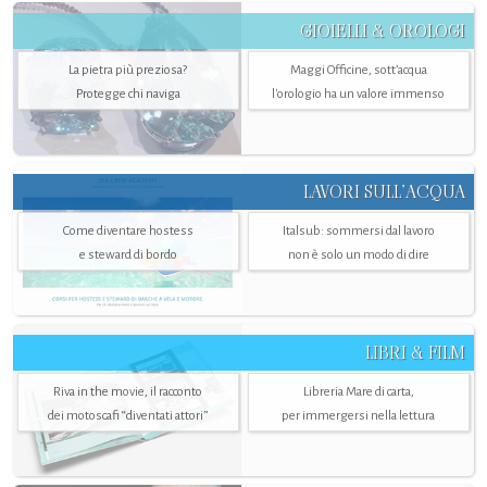
GIOIELLI & OROLOGI
La pietra più preziosa?
Maggi Officine, sott’acqua
Protegge chi naviga
l'orologio ha un valore immenso
LAVORI SULL’ACQUA
Come diventare hostess
Italsub: sommersi dal lavoro
e steward di bordo
non è solo un modo di dire
LIBRI & FILM
Riva in the movie, il racconto
Libreria Mare di carta,
dei motoscafi “diventati attori”
per immergersi nella lettura