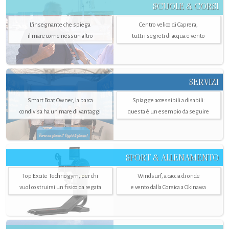
SCUOLE & CORSI
L'insegnante che spiega
Centro velico di Caprera,
il mare come nessun altro
tutti i segreti di acqua e vento
SERVIZI
Smart Boat Owner, la barca
Spiagge accessibili a disabili:
condivisa ha un mare di vantaggi
questa è un esempio da seguire
SPORT & ALLENAMENTO
Top Excite Technogym, per chi
Windsurf, a caccia di onde
vuol costruirsi un fisico da regata
e vento dalla Corsica a Okinawa