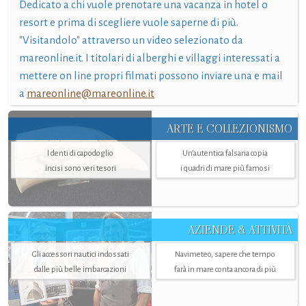
Dedicato a chi vuole prenotare una vacanza in hotel o
resort e prima di scegliere vuole saperne di più.
"Visitandolo" attraverso un video selezionato da
mareonline.it. I titolari di alberghi e villaggi interessati a
mettere on line propri filmati possono inviare una e mail
a
mareonline@mareonline.it
ARTE E COLLEZIONISMO
I denti di capodoglio
Un’autentica falsaria copia
incisi sono veri tesori
i quadri di mare più famosi
AZIENDE & ATTIVITÀ
Gli accessori nautici indossati
Navimeteo, sapere che tempo
dalle più belle imbarcazioni
farà in mare conta ancora di più