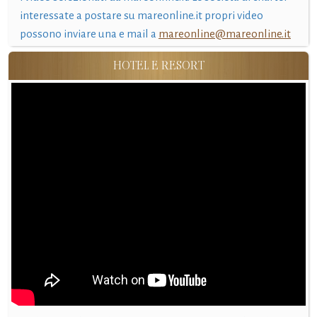
interessate a postare su mareonline.it propri video
possono inviare una e mail a
mareonline@mareonline.it
HOTEL E RESORT