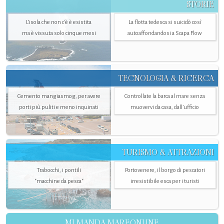
STORIE
L’isola che non c'è è esistita
La flotta tedesca si suicidò così
ma è vissuta solo cinque mesi
autoaffondandosi a Scapa Flow
TECNOLOGIA & RICERCA
Cemento mangiasmog, per avere
Controllate la barca al mare senza
porti più puliti e meno inquinati
muovervi da casa, dall’ufficio
TURISMO & ATTRAZIONI
Trabocchi, i pontili
Portovenere, il borgo di pescatori
"macchine da pesca"
irresistibile esca per i turisti
MI MANDA MAREONLINE