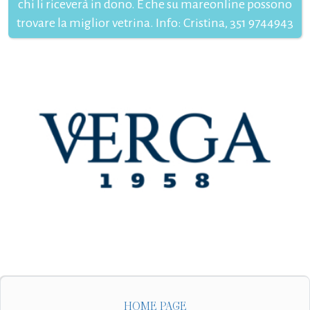
chi li riceverà in dono. E che su mareonline possono
trovare la miglior vetrina. Info: Cristina, 351 9744943
HOME PAGE