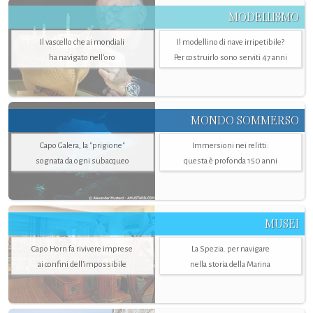
MODELLISMO
Il vascello che ai mondiali
Il modellino di nave irripetibile?
ha navigato nell’oro
Per costruirlo sono serviti 47 anni
MONDO SOMMERSO
Capo Galera, la "prigione"
Immersioni nei relitti:
sognata da ogni subacqueo
questa è profonda 150 anni
MUSEI
Capo Horn fa rivivere imprese
La Spezia. per navigare
ai confini dell’impossibile
nella storia della Marina