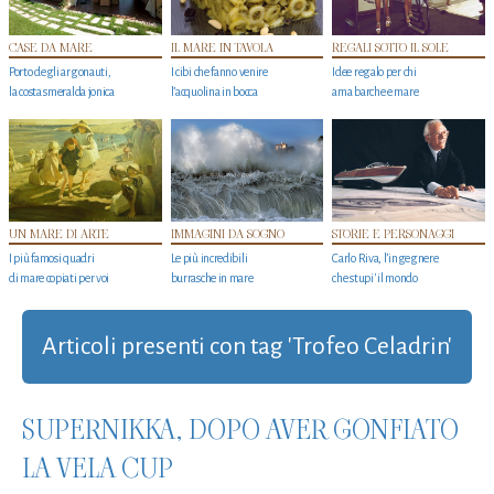
CASE DA MARE
IL MARE IN TAVOLA
REGALI SOTTO IL SOLE
Porto degli argonauti,
I cibi che fanno venire
Idee regalo per chi
la costa smeralda jonica
l’acquolina in bocca
ama barche e mare
UN MARE DI ARTE
IMMAGINI DA SOGNO
STORIE E PERSONAGGI
I più famosi quadri
Le più incredibili
Carlo Riva, l’ingegnere
di mare copiati per voi
burrasche in mare
che stupi' il mondo
Articoli presenti con tag 'Trofeo Celadrin'
SUPERNIKKA, DOPO AVER GONFIATO
LA VELA CUP