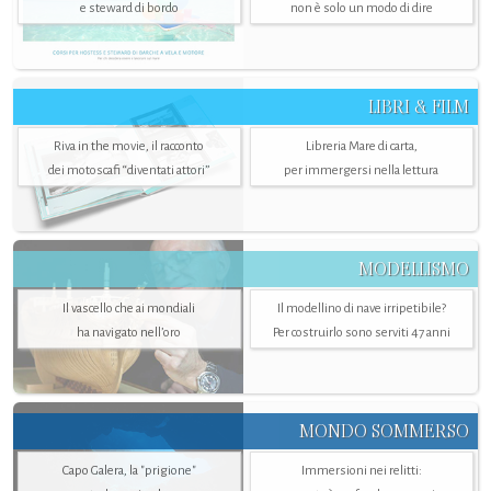
e steward di bordo
non è solo un modo di dire
LIBRI & FILM
Riva in the movie, il racconto
Libreria Mare di carta,
dei motoscafi “diventati attori”
per immergersi nella lettura
MODELLISMO
Il vascello che ai mondiali
Il modellino di nave irripetibile?
ha navigato nell’oro
Per costruirlo sono serviti 47 anni
MONDO SOMMERSO
Capo Galera, la "prigione"
Immersioni nei relitti: