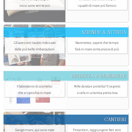
incisi sono veri tesori
i quadri di mare più famosi
AZIENDE & ATTIVITÀ
Gli accessori nautici indossati
Navimeteo, sapere che tempo
dalle più belle imbarcazioni
farà in mare conta ancora di più
BELLEZZA & BENESSERE
Il laboratorio di cosmetici
Pelle dorata e protetta? Il segreto
che si specchia in mare
si cela in un’antica pietra Inca
CANTIERI
Sangermani, qui sono nate
Fincantieri, raggiungere Net zero