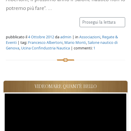
potremo più fare". ...
Prosegui la lettura
pubblicato il
4 Ottobre 2012
da
admin
| in
Associazioni
,
Regate &
Eventi
| tag:
Francesco Albertoni
,
Mario Monti
,
Salone nautico di
Genova
,
Ucina Confindustria Nautica
| commenti:
1
VIDEOMARE QUANT'È BELLO