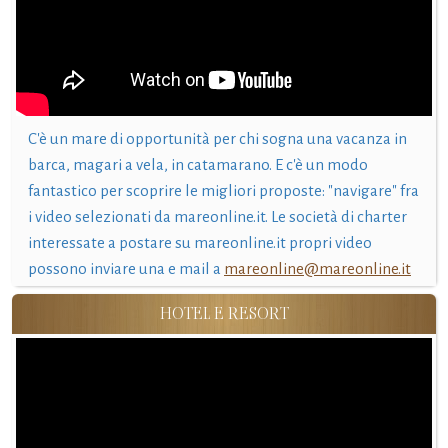
C'è un mare di opportunità per chi sogna una vacanza in
barca, magari a vela, in catamarano. E c'è un modo
fantastico per scoprire le migliori proposte: "navigare" fra
i video selezionati da mareonline.it. Le società di charter
interessate a postare su mareonline.it propri video
possono inviare una e mail a
mareonline@mareonline.it
HOTEL E RESORT