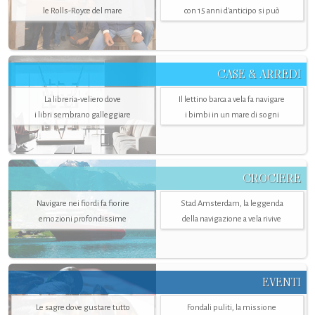
le Rolls-Royce del mare
con 15 anni d'anticipo si può
CASE & ARREDI
La libreria-veliero dove
Il lettino barca a vela fa navigare
i libri sembrano galleggiare
i bimbi in un mare di sogni
CROCIERE
Navigare nei fiordi fa fiorire
Stad Amsterdam, la leggenda
emozioni profondissime
della navigazione a vela rivive
EVENTI
Le sagre dove gustare tutto
Fondali puliti, la missione