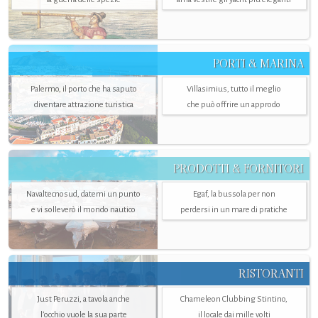
PORTI & MARINA
Palermo, il porto che ha saputo
Villasimius, tutto il meglio
diventare attrazione turistica
che può offrire un approdo
PRODOTTI & FORNITORI
Navaltecnosud, datemi un punto
Egaf, la bussola per non
e vi solleverò il mondo nautico
perdersi in un mare di pratiche
RISTORANTI
Just Peruzzi, a tavola anche
Chameleon Clubbing Stintino,
l’occhio vuole la sua parte
il locale dai mille volti