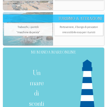
TURISMO & ATTRAZIONI
Trabocchi, i pontili
Portovenere, il borgo di pescatori
"macchine da pesca"
irresistibile esca per i turisti
MI MANDA MAREONLINE
Un
mare
di
sconti