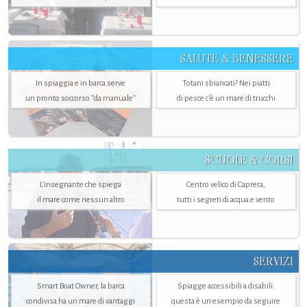
SALUTE & BENESSERE
In spiaggia e in barca serve
Totani sbiancati? Nei piatti
un pronto soccorso "da manuale"
di pesce c'è un mare di trucchi
SCUOLE & CORSI
L'insegnante che spiega
Centro velico di Caprera,
il mare come nessun altro
tutti i segreti di acqua e vento
SERVIZI
Smart Boat Owner, la barca
Spiagge accessibili a disabili:
condivisa ha un mare di vantaggi
questa è un esempio da seguire