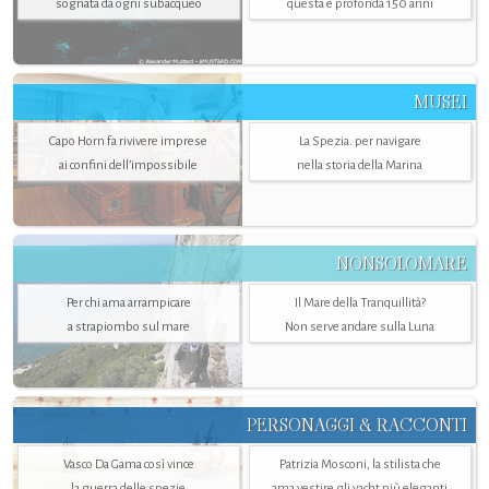
sognata da ogni subacqueo
questa è profonda 150 anni
MUSEI
Capo Horn fa rivivere imprese
La Spezia. per navigare
ai confini dell’impossibile
nella storia della Marina
NONSOLOMARE
Per chi ama arrampicare
Il Mare della Tranquillità?
a strapiombo sul mare
Non serve andare sulla Luna
PERSONAGGI & RACCONTI
Vasco Da Gama così vince
Patrizia Mosconi, la stilista che
la guerra delle spezie
ama vestire gli yacht più eleganti