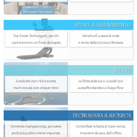
SPORT & ALLENAMENTO
Top Excite Technogym, per chi
Windsurf, a caccia di onde
vuol costruirsi un fisico da regata
e vento dalla Corsica a Okinawa
STORIE
L’isola che non c'è è esistita
La flotta tedesca si suicidò così
ma è vissuta solo cinque mesi
autoaffondandosi a Scapa Flow
TECNOLOGIA & RICERCA
Cemento mangiasmog, per avere
Controllate la barca al mare senza
porti più puliti e meno inquinati
muovervi da casa, dall’ufficio