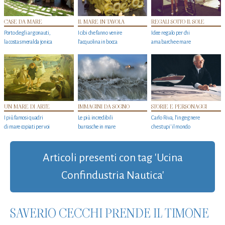
CASE DA MARE
IL MARE IN TAVOLA
REGALI SOTTO IL SOLE
Porto degli argonauti,
I cibi che fanno venire
Idee regalo per chi
la costa smeralda jonica
l’acquolina in bocca
ama barche e mare
UN MARE DI ARTE
IMMAGINI DA SOGNO
STORIE E PERSONAGGI
I più famosi quadri
Le più incredibili
Carlo Riva, l’ingegnere
di mare copiati per voi
burrasche in mare
che stupi' il mondo
Articoli presenti con tag 'Ucina
Confindustria Nautica'
SAVERIO CECCHI PRENDE IL TIMONE