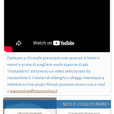
Dedicato a chi vuole prenotare una vacanza in hotel o
resort e prima di scegliere vuole saperne di più.
"Visitandolo" attraverso un video selezionato da
mareonline.it. I titolari di alberghi e villaggi interessati a
mettere on line propri filmati possono inviare una e mail
a
mareonline@mareonline.it
ARTE E COLLEZIONISMO
I denti di capodoglio
Un’autentica falsaria copia