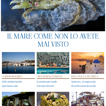
IL MARE COME NON LO AVETE
MAI VISTO
COMPRO&VENDO
CROCIERE&CHARTER
IDEE PER LA VACANZA
AAA vendesi barche,
In crociera per single
Santorini, un sogno nato
posti barca, case…
s'incrocia l’amore?
da un’eruzione da incubo