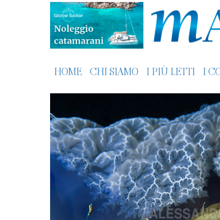
HOME
CHI SIAMO
I PIÙ LETTI
I C