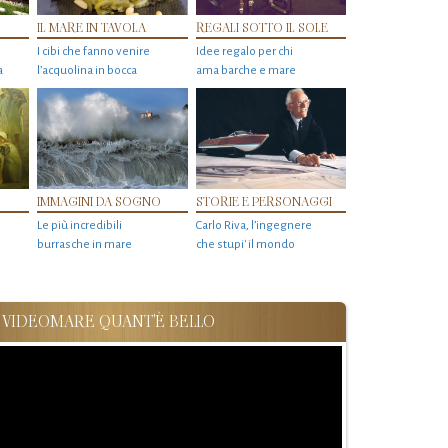
IL MARE IN TAVOLA
REGALI SOTTO IL SOLE
I cibi che fanno venire
Idee regalo per chi
a
l’acquolina in bocca
ama barche e mare
IMMAGINI DA SOGNO
STORIE E PERSONAGGI
Le più incredibili
Carlo Riva, l’ingegnere
burrasche in mare
che stupi' il mondo
VIDEOMARE QUANT'È BELLO