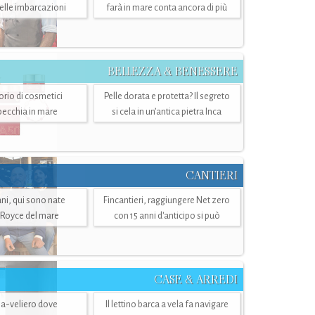
belle imbarcazioni
farà in mare conta ancora di più
BELLEZZA & BENESSERE
torio di cosmetici
Pelle dorata e protetta? Il segreto
specchia in mare
si cela in un’antica pietra Inca
CANTIERI
i, qui sono nate
Fincantieri, raggiungere Net zero
-Royce del mare
con 15 anni d'anticipo si può
CASE & ARREDI
ria-veliero dove
Il lettino barca a vela fa navigare