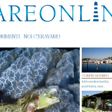
OMMENTI
NOI C'ERAVAMO
COMPRO&VENDO
AAA vendesi barche,
posti barca, case…