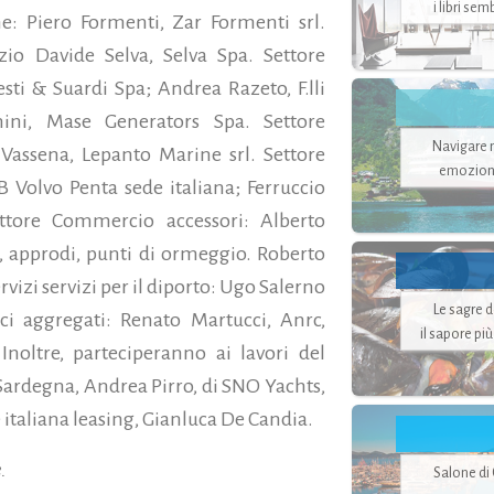
i libri se
: Piero Formenti, Zar Formenti srl.
io Davide Selva, Selva Spa. Settore
sti & Suardi Spa; Andrea Razeto, F.lli
ini, Mase Generators Spa. Settore
Navigare ne
Vassena, Lepanto Marine srl. Settore
emozion
Volvo Penta sede italiana; Ferruccio
ettore Commercio accessori: Alberto
i, approdi, punti di ormeggio. Roberto
rvizi servizi per il diporto: Ugo Salerno
Le sagre 
i aggregati: Renato Martucci, Anrc,
il sapore pi
noltre, parteciperanno ai lavori del
 Sardegna, Andrea Pirro, di SNO Yachts,
e italiana leasing, Gianluca De Candia.
.
Salone di