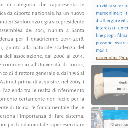
one di categoria che rappresenta le
un video selezio
utica da diporto nazionale, ha un nuovo
mareonline.it. I t
di alberghi e vil
antieri Sanlorenzo e già vicepresidente
interessati a me
'assemblea dei soci, riunita a Santa
line propri filma
denza per il quadriennio 2014-2018,
possono inviare 
, giunto alla naturale scadenza del
mail a
dell’associazione, dal 2006 al 2014.
mareonline@mar
 commercio all’Università di Torino,
ico di direttore generale e, dal 1996 al
Azimut prima di acquisire, nel 2005, i
I dent
incisi 
l’azienda tra le realtà di riferimento
 momento certamente non facile per la
dente di Ucina, "è fondamentale che le
rsona l’importanza di fare sistema,
pre più fondamentale saper esercitare
Gli accesso