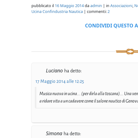
pubblicato il
16 Maggio 2014
da
admin
| in
Associazioni
,
N
Ucina Confindustria Nautica
| commenti:
2
CONDIVIDI QUESTO A
Luciano
ha detto:
17 Maggio 2014 alle 12:25
Musica nuova in ucina... (per dirla alla toscana)... Una ve
a ridare vita a un cadavere come il salone nautico di Genova.
Simona
ha detto: