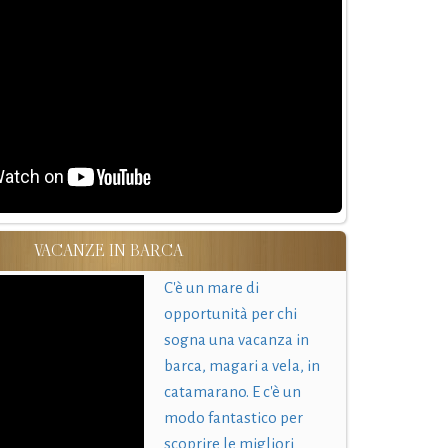
VACANZE IN BARCA
C'è un mare di
opportunità per chi
sogna una vacanza in
barca, magari a vela, in
catamarano. E c'è un
modo fantastico per
scoprire le migliori