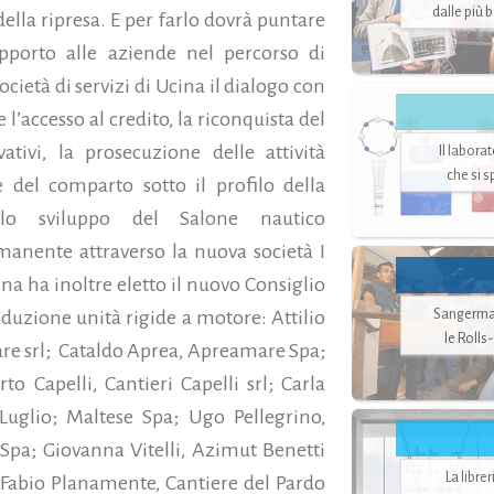
dalle più 
lla ripresa. E per farlo dovrà puntare
 supporto alle aziende nel percorso di
cietà di servizi di Ucina il dialogo con
 l’accesso al credito, la riconquista del
ativi, la prosecuzione delle attività
Il labora
che si 
e del comparto sotto il profilo della
, lo sviluppo del Salone nautico
anente attraverso la nuova società I
ina ha inoltre eletto il nuovo Consiglio
Sangerman
oduzione unità rigide a motore: Attilio
le Rolls
are srl; Cataldo Aprea, Apreamare Spa;
 Capelli, Cantieri Capelli srl; Carla
uglio; Maltese Spa; Ugo Pellegrino,
 Spa; Giovanna Vitelli, Azimut Benetti
La libre
: Fabio Planamente, Cantiere del Pardo