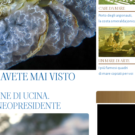
CASE DA MARE
Porto degli argonauti,
la costa smeralda jonic
UN MARE DI ARTE
I più famosi quadri
AVETE MAI VISTO
di mare copiati per voi
NE DI UCINA.
 NEOPRESIDENTE