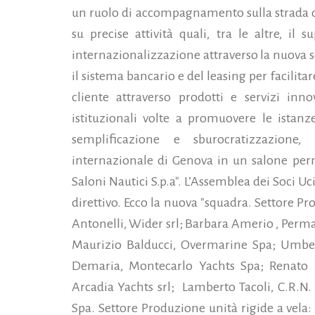
un ruolo di accompagnamento sulla strada de
su precise attività quali, tra le altre, il
internazionalizzazione attraverso la nuova so
il sistema bancario e del leasing per facilitare
cliente attraverso prodotti e servizi innov
istituzionali volte a promuovere le istanz
semplificazione e sburocratizzazione
internazionale di Genova in un salone perm
Saloni Nautici S.p.a". L’Assemblea dei Soci Uc
direttivo. Ecco la nuova "squadra. Settore Pr
Antonelli, Wider srl; Barbara Amerio , Perm
Maurizio Balducci, Overmarine Spa; Umberto
Demaria, Montecarlo Yachts Spa; Renato L
Arcadia Yachts srl; Lamberto Tacoli, C.R.N.
Spa. Settore Produzione unità rigide a vela