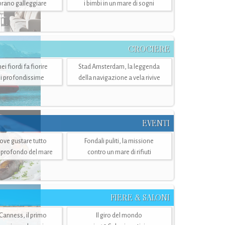
mbrano galleggiare
i bimbi in un mare di sogni
CROCIERE
i fiordi fa fiorire
Stad Amsterdam, la leggenda
i profondissime
della navigazione a vela rivive
EVENTI
dove gustare tutto
Fondali puliti, la missione
ù profondo del mare
contro un mare di rifiuti
FIERE & SALONI
 Canness, il primo
Il giro del mondo