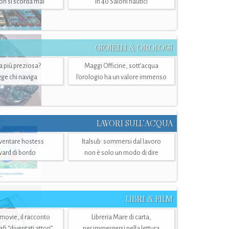
n si scorda mai
in 40 Saloni nautici
GIOIELLI & OROLOGI
ra più preziosa?
Maggi Officine, sott’acqua
ge chi naviga
l'orologio ha un valore immenso
LAVORI SULL’ACQUA
ventare hostess
Italsub: sommersi dal lavoro
ward di bordo
non è solo un modo di dire
LIBRI & FILM
 movie, il racconto
Libreria Mare di carta,
i “diventati attori”
per immergersi nella lettura