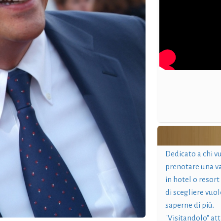
Dedicato a chi v
prenotare una v
in hotel o resort
di scegliere vuol
saperne di più.
"Visitandolo" at