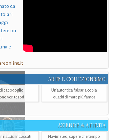
nato da
itolari
laggi
ttere on
ti
una e
eonline.it
ARTE E COLLEZIONISMO
i di capodoglio
Un’autentica falsaria copia
sono veri tesori
i quadri di mare più famosi
AZIENDE & ATTIVITÀ
ri nautici indossati
Navimeteo, sapere che tempo