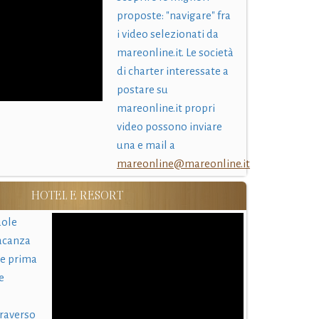
proposte: "navigare" fra
i video selezionati da
mareonline.it. Le società
di charter interessate a
postare su
mareonline.it propri
video possono inviare
una e mail a
mareonline@mareonline.it
HOTEL E RESORT
uole
acanza
 e prima
e
traverso