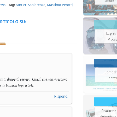
amore no
ews
| tag:
cantieri Sanlorenzo
,
Massimo Perotti
,
RTICOLO SU:
La piet
Proteg
Come di
e ste
ntata di novità serviva. Chissà che non riuescano
 In bocca al lupo a tutti....
Rispondi
Riva in the
dei motoscaf