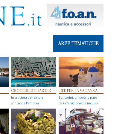
AREE TEMATICHE
CROCIERE&CHARTER
IDEE PER LA VACANZA
In crociera per single
Santorini, un sogno nato
s'incrocia l’amore?
da un’eruzione da incubo