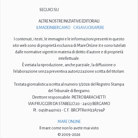
SEGUICI SU
ALTRE NOSTRE INIZIATIVE EDITORIALI
ILMADEINBERGAMO
CASAVUOISAPERE
I contenuti, i testi, le immagini e le informazioni presenti in questo
sito web sono di proprietà esclusiva di MareOnLine.it e sono tutelati
dalle normative vigenti in materia di diritto d'autore e di proprietà
intellettuale.
È vietata la riproduzione, anche parziale, la diffusione o
l'elaborazione senza preventiva autorizzazione scritta del titolare.
Testata giornalistica iscritta al numero 3/2026 del Registro Stampa
del Tribunale di Bergamo.
Direttore responsabile: PIETRO BARACHETTI
VIA P. RUGGERI DA STABELLO 20 - 24123 BERGAMO
P.I.: 04581440163 - C.F.: BRCPTR61H23A794P
MARE ONLINE
Il mare come non lo avete mai visto
© 2009-2026