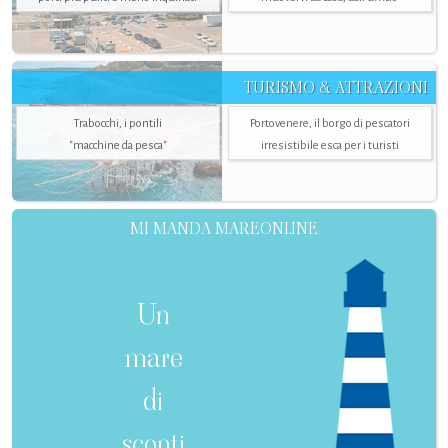
TURISMO & ATTRAZIONI
Trabocchi, i pontili
Portovenere, il borgo di pescatori
"macchine da pesca"
irresistibile esca per i turisti
MI MANDA MAREONLINE
Un
mare
di
sconti