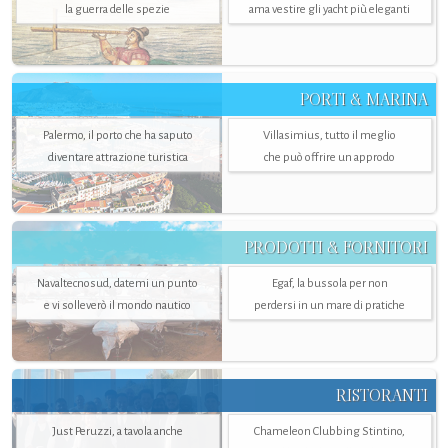
la guerra delle spezie
ama vestire gli yacht più eleganti
PORTI & MARINA
Palermo, il porto che ha saputo
Villasimius, tutto il meglio
diventare attrazione turistica
che può offrire un approdo
PRODOTTI & FORNITORI
Navaltecnosud, datemi un punto
Egaf, la bussola per non
e vi solleverò il mondo nautico
perdersi in un mare di pratiche
RISTORANTI
Just Peruzzi, a tavola anche
Chameleon Clubbing Stintino,