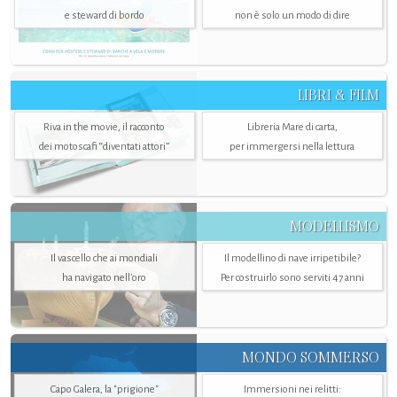
e steward di bordo
non è solo un modo di dire
LIBRI & FILM
Riva in the movie, il racconto
Libreria Mare di carta,
dei motoscafi “diventati attori”
per immergersi nella lettura
MODELLISMO
Il vascello che ai mondiali
Il modellino di nave irripetibile?
ha navigato nell’oro
Per costruirlo sono serviti 47 anni
MONDO SOMMERSO
Capo Galera, la "prigione"
Immersioni nei relitti: