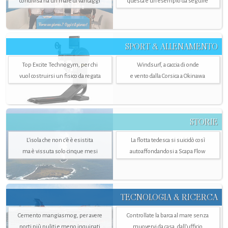
condivisa ha un mare di vantaggi
questa è un esempio da seguire
SPORT & ALLENAMENTO
Top Excite Technogym, per chi
Windsurf, a caccia di onde
vuol costruirsi un fisico da regata
e vento dalla Corsica a Okinawa
STORIE
L’isola che non c'è è esistita
La flotta tedesca si suicidò così
ma è vissuta solo cinque mesi
autoaffondandosi a Scapa Flow
TECNOLOGIA & RICERCA
Cemento mangiasmog, per avere
Controllate la barca al mare senza
porti più puliti e meno inquinati
muovervi da casa, dall’ufficio