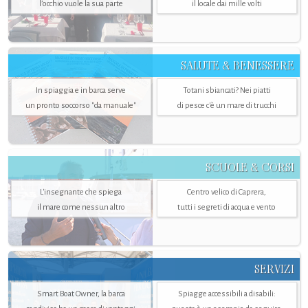
l’occhio vuole la sua parte
il locale dai mille volti
SALUTE & BENESSERE
In spiaggia e in barca serve
Totani sbiancati? Nei piatti
un pronto soccorso "da manuale"
di pesce c'è un mare di trucchi
SCUOLE & CORSI
L'insegnante che spiega
Centro velico di Caprera,
il mare come nessun altro
tutti i segreti di acqua e vento
SERVIZI
Smart Boat Owner, la barca
Spiagge accessibili a disabili: