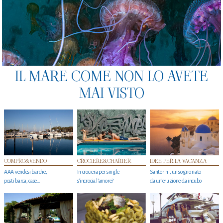
IL MARE COME NON LO AVETE
MAI VISTO
COMPRO&VENDO
CROCIERE&CHARTER
IDEE PER LA VACANZA
AAA vendesi barche,
In crociera per single
Santorini, un sogno nato
posti barca, case…
s'incrocia l’amore?
da un’eruzione da incubo