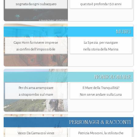
sognata da ogni subacqueo
questa è profonda 150 anni
MUSEI
Capo Horn fa rivivere imprese
La Spezia. per navigare
ai confini dell’impossibile
nella storia della Marina
NONSOLOMARE
Per chi ama arrampicare
Il Mare della Tranquillità?
a strapiombo sul mare
Non serve andare sulla Luna
PERSONAGGI & RACCONTI
Vasco Da Gama così vince
Patrizia Mosconi, la stilista che