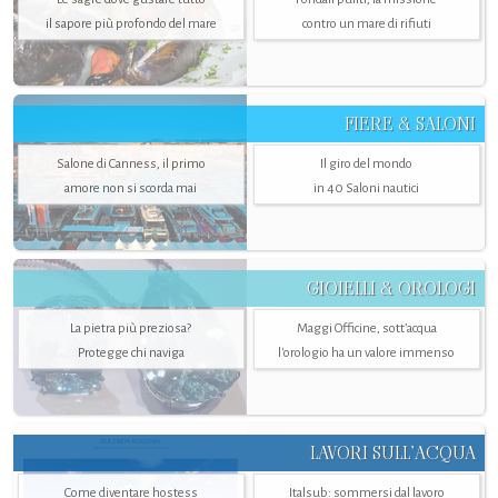
il sapore più profondo del mare
contro un mare di rifiuti
FIERE & SALONI
Salone di Canness, il primo
Il giro del mondo
amore non si scorda mai
in 40 Saloni nautici
GIOIELLI & OROLOGI
La pietra più preziosa?
Maggi Officine, sott’acqua
Protegge chi naviga
l'orologio ha un valore immenso
LAVORI SULL’ACQUA
Come diventare hostess
Italsub: sommersi dal lavoro