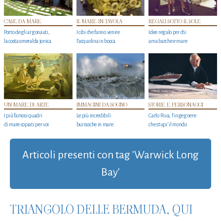
CASE DA MARE
IL MARE IN TAVOLA
REGALI SOTTO IL SOLE
Porto degli argonauti,
I cibi che fanno venire
Idee regalo per chi
la costa smeralda jonica
l’acquolina in bocca
ama barche e mare
UN MARE DI ARTE
IMMAGINI DA SOGNO
STORIE E PERSONAGGI
I più famosi quadri
Le più incredibili
Carlo Riva, l’ingegnere
di mare copiati per voi
burrasche in mare
che stupi' il mondo
Articoli presenti con tag 'Warwick Long
Bay'
TRIANGOLO DELLE BERMUDA, QUI