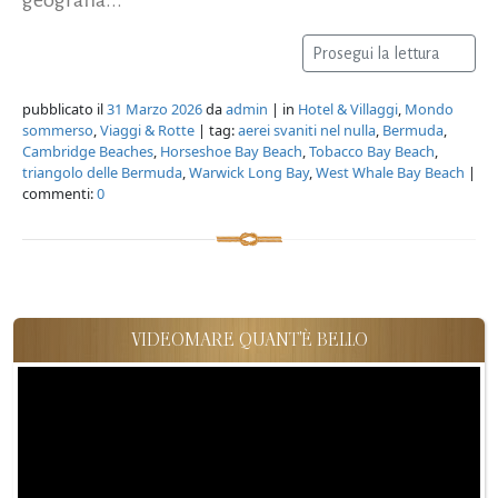
Prosegui la lettura
pubblicato il
31 Marzo 2026
da
admin
| in
Hotel & Villaggi
,
Mondo
sommerso
,
Viaggi & Rotte
| tag:
aerei svaniti nel nulla
,
Bermuda
,
Cambridge Beaches
,
Horseshoe Bay Beach
,
Tobacco Bay Beach
,
triangolo delle Bermuda
,
Warwick Long Bay
,
West Whale Bay Beach
|
commenti:
0
VIDEOMARE QUANT'È BELLO