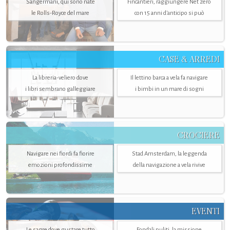
Sangermani, qui sono nate
Fincantieri, raggiungere Net zero
le Rolls-Royce del mare
con 15 anni d'anticipo si può
CASE & ARREDI
La libreria-veliero dove
Il lettino barca a vela fa navigare
i libri sembrano galleggiare
i bimbi in un mare di sogni
CROCIERE
Navigare nei fiordi fa fiorire
Stad Amsterdam, la leggenda
emozioni profondissime
della navigazione a vela rivive
EVENTI
Le sagre dove gustare tutto
Fondali puliti, la missione