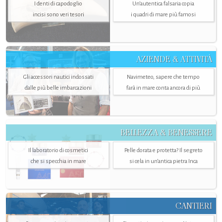
I denti di capodoglio
Un’autentica falsaria copia
incisi sono veri tesori
i quadri di mare più famosi
AZIENDE & ATTIVITÀ
Gli accessori nautici indossati
Navimeteo, sapere che tempo
dalle più belle imbarcazioni
farà in mare conta ancora di più
BELLEZZA & BENESSERE
Il laboratorio di cosmetici
Pelle dorata e protetta? Il segreto
che si specchia in mare
si cela in un’antica pietra Inca
CANTIERI