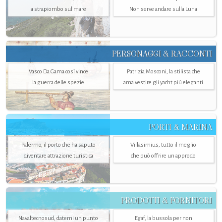
a strapiombo sul mare
Non serve andare sulla Luna
PERSONAGGI & RACCONTI
Vasco Da Gama così vince
Patrizia Mosconi, la stilista che
la guerra delle spezie
ama vestire gli yacht più eleganti
PORTI & MARINA
Palermo, il porto che ha saputo
Villasimius, tutto il meglio
diventare attrazione turistica
che può offrire un approdo
PRODOTTI & FORNITORI
Navaltecnosud, datemi un punto
Egaf, la bussola per non