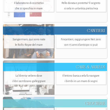
Il laboratorio di cosmetici
Pelle dorata e protetta? Il segreto
che si specchia in mare
si cela in un’antica pietra Inca
CANTIERI
Sangermani, qui sono nate
Fincantieri, raggiungere Net zero
le Rolls-Royce del mare
con 15 anni d'anticipo si può
CASE & ARREDI
La libreria-veliero dove
Il lettino barca a vela fa navigare
i libri sembrano galleggiare
i bimbi in un mare di sogni
CROCIERE