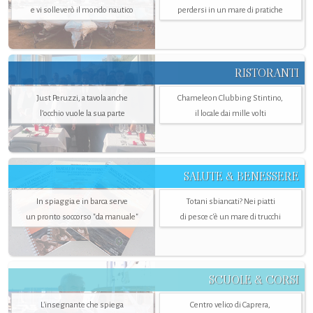
e vi solleverò il mondo nautico
perdersi in un mare di pratiche
RISTORANTI
Just Peruzzi, a tavola anche
Chameleon Clubbing Stintino,
l’occhio vuole la sua parte
il locale dai mille volti
SALUTE & BENESSERE
In spiaggia e in barca serve
Totani sbiancati? Nei piatti
un pronto soccorso "da manuale"
di pesce c'è un mare di trucchi
SCUOLE & CORSI
L'insegnante che spiega
Centro velico di Caprera,