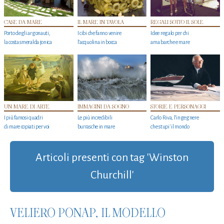
CASE DA MARE
IL MARE IN TAVOLA
REGALI SOTTO IL SOLE
Porto degli argonauti,
I cibi che fanno venire
Idee regalo per chi
la costa smeralda jonica
l’acquolina in bocca
ama barche e mare
UN MARE DI ARTE
IMMAGINI DA SOGNO
STORIE E PERSONAGGI
I più famosi quadri
Le più incredibili
Carlo Riva, l’ingegnere
di mare copiati per voi
burrasche in mare
che stupi' il mondo
Articoli presenti con tag 'Winston
Churchill'
VELIERO PONAP, IL MODELLO