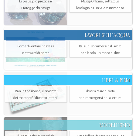
La pietra più preziosa?
Maggi Officine, sott’acqua
Protegge chi naviga
l'orologio ha un valore immenso
LAVORI SULL’ACQUA
Come diventare hostess
Italsub: sommersi dal lavoro
e steward di bordo
non è solo un modo di dire
LIBRI & FILM
Riva in the movie, il racconto
Libreria Mare di carta,
dei motoscafi “diventati attori”
per immergersi nella lettura
MODELLISMO