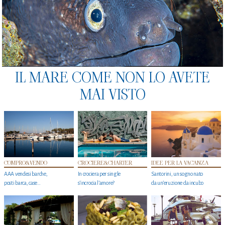
IL MARE COME NON LO AVETE
MAI VISTO
COMPRO&VENDO
CROCIERE&CHARTER
IDEE PER LA VACANZA
AAA vendesi barche,
In crociera per single
Santorini, un sogno nato
posti barca, case…
s'incrocia l’amore?
da un’eruzione da incubo