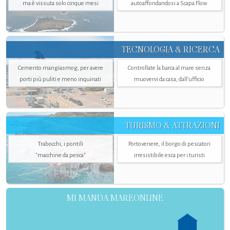
ma è vissuta solo cinque mesi
autoaffondandosi a Scapa Flow
TECNOLOGIA & RICERCA
Cemento mangiasmog, per avere
Controllate la barca al mare senza
porti più puliti e meno inquinati
muovervi da casa, dall’ufficio
TURISMO & ATTRAZIONI
Trabocchi, i pontili
Portovenere, il borgo di pescatori
"macchine da pesca"
irresistibile esca per i turisti
MI MANDA MAREONLINE