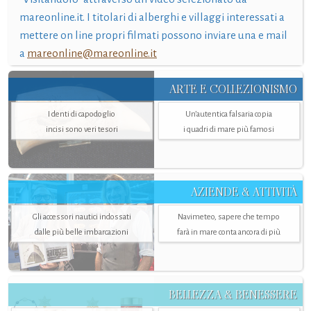
mareonline.it. I titolari di alberghi e villaggi interessati a
mettere on line propri filmati possono inviare una e mail
a
mareonline@mareonline.it
ARTE E COLLEZIONISMO
I denti di capodoglio
Un’autentica falsaria copia
incisi sono veri tesori
i quadri di mare più famosi
AZIENDE & ATTIVITÀ
Gli accessori nautici indossati
Navimeteo, sapere che tempo
dalle più belle imbarcazioni
farà in mare conta ancora di più
BELLEZZA & BENESSERE