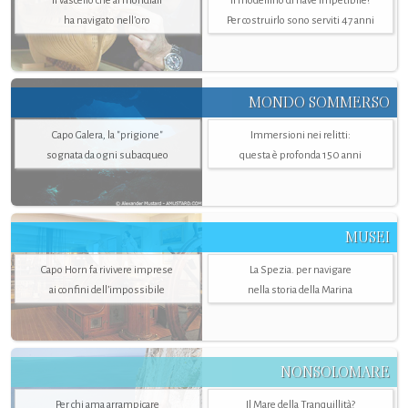
Il vascello che ai mondiali
Il modellino di nave irripetibile?
ha navigato nell’oro
Per costruirlo sono serviti 47 anni
MONDO SOMMERSO
Capo Galera, la "prigione"
Immersioni nei relitti:
sognata da ogni subacqueo
questa è profonda 150 anni
MUSEI
Capo Horn fa rivivere imprese
La Spezia. per navigare
ai confini dell’impossibile
nella storia della Marina
NONSOLOMARE
Per chi ama arrampicare
Il Mare della Tranquillità?