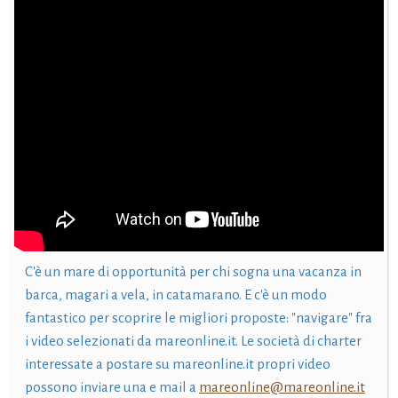
C'è un mare di opportunità per chi sogna una vacanza in
barca, magari a vela, in catamarano. E c'è un modo
fantastico per scoprire le migliori proposte: "navigare" fra
i video selezionati da mareonline.it. Le società di charter
interessate a postare su mareonline.it propri video
possono inviare una e mail a
mareonline@mareonline.it