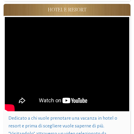
HOTEL E RESORT
Dedicato a chi vuole prenotare una vacanza in hotel o
resort e prima di scegliere vuole saperne di più.
"Visitandolo" attraverso un video selezionato da