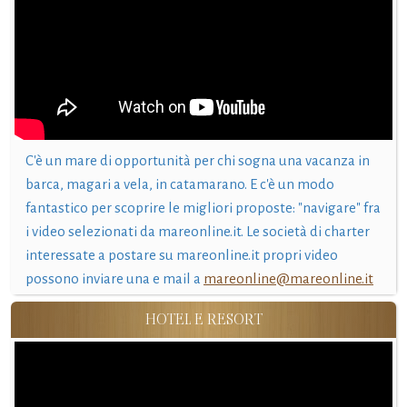
C'è un mare di opportunità per chi sogna una vacanza in
barca, magari a vela, in catamarano. E c'è un modo
fantastico per scoprire le migliori proposte: "navigare" fra
i video selezionati da mareonline.it. Le società di charter
interessate a postare su mareonline.it propri video
possono inviare una e mail a
mareonline@mareonline.it
HOTEL E RESORT