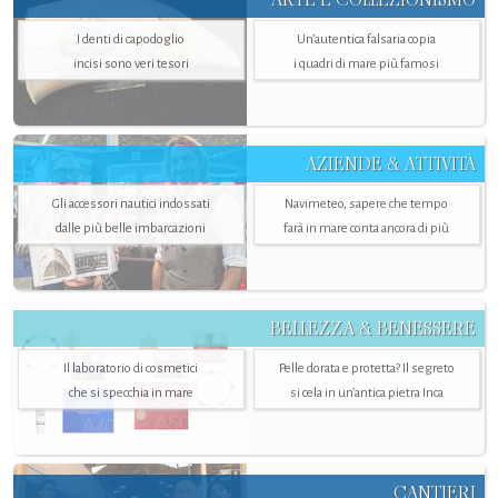
I denti di capodoglio
Un’autentica falsaria copia
incisi sono veri tesori
i quadri di mare più famosi
AZIENDE & ATTIVITÀ
Gli accessori nautici indossati
Navimeteo, sapere che tempo
dalle più belle imbarcazioni
farà in mare conta ancora di più
BELLEZZA & BENESSERE
Il laboratorio di cosmetici
Pelle dorata e protetta? Il segreto
che si specchia in mare
si cela in un’antica pietra Inca
CANTIERI