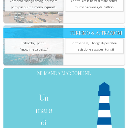
Cemento mangiasmog, per avere
Controllate la barca al mare senza
porti più puliti e meno inquinati
muovervi da casa, dall’ufficio
TURISMO & ATTRAZIONI
Trabocchi, i pontili
Portovenere, il borgo di pescatori
"macchine da pesca"
irresistibile esca per i turisti
MI MANDA MAREONLINE
Un
mare
di