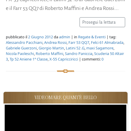
e il Farr 53 QQ7 di Roberto Maffini e Andrea Rossi...
Prosegui la lettura
pubblicato il
2 Giugno 2012
da
admin
| in
Regate & Eventi
| tag:
Alessandro Pacchiani
,
Andrea Rossi
,
Farr 53 QQ7
,
Felci 61 Almabrada
,
Gabriele Guerzoni
,
Giorgio Martin
,
Latini 52 .G
,
maxi Sagamore
,
Nicola Paoleschi
,
Roberto Maffini
,
Sandro Paniccia
,
Scuderia 50 Altair
3
,
Tp 52 Aniene 1° Classe
,
X-55 Capricciricci
| commenti:
0
VIDEOMARE QUANT'È BELLO