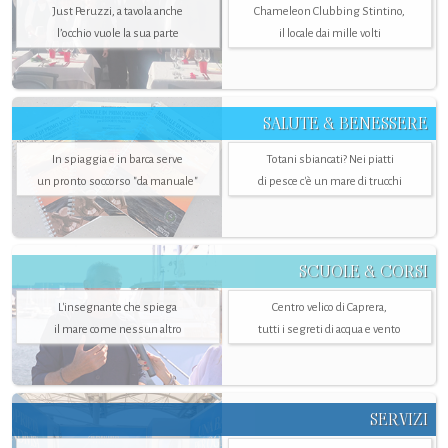
Just Peruzzi, a tavola anche
Chameleon Clubbing Stintino,
l’occhio vuole la sua parte
il locale dai mille volti
SALUTE & BENESSERE
In spiaggia e in barca serve
Totani sbiancati? Nei piatti
un pronto soccorso "da manuale"
di pesce c'è un mare di trucchi
SCUOLE & CORSI
L'insegnante che spiega
Centro velico di Caprera,
il mare come nessun altro
tutti i segreti di acqua e vento
SERVIZI