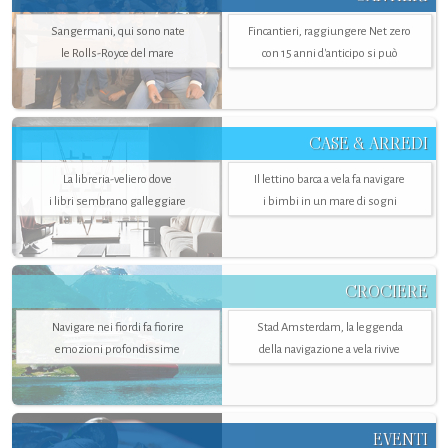
Sangermani, qui sono nate
Fincantieri, raggiungere Net zero
le Rolls-Royce del mare
con 15 anni d'anticipo si può
CASE & ARREDI
La libreria-veliero dove
Il lettino barca a vela fa navigare
i libri sembrano galleggiare
i bimbi in un mare di sogni
CROCIERE
Navigare nei fiordi fa fiorire
Stad Amsterdam, la leggenda
emozioni profondissime
della navigazione a vela rivive
EVENTI