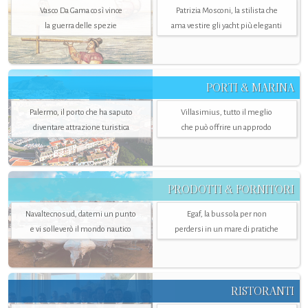
Vasco Da Gama così vince
Patrizia Mosconi, la stilista che
la guerra delle spezie
ama vestire gli yacht più eleganti
PORTI & MARINA
Palermo, il porto che ha saputo
Villasimius, tutto il meglio
diventare attrazione turistica
che può offrire un approdo
PRODOTTI & FORNITORI
Navaltecnosud, datemi un punto
Egaf, la bussola per non
e vi solleverò il mondo nautico
perdersi in un mare di pratiche
RISTORANTI