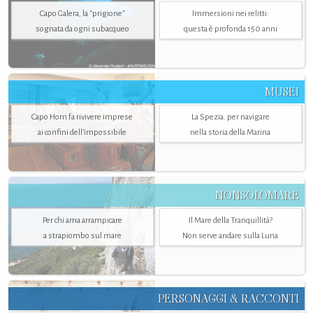
Capo Galera, la "prigione"
Immersioni nei relitti:
sognata da ogni subacqueo
questa è profonda 150 anni
MUSEI
Capo Horn fa rivivere imprese
La Spezia. per navigare
ai confini dell’impossibile
nella storia della Marina
NONSOLOMARE
Per chi ama arrampicare
Il Mare della Tranquillità?
a strapiombo sul mare
Non serve andare sulla Luna
PERSONAGGI & RACCONTI