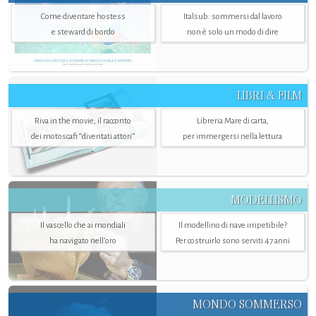
Come diventare hostess
Italsub: sommersi dal lavoro
e steward di bordo
non è solo un modo di dire
LIBRI & FILM
Riva in the movie, il racconto
Libreria Mare di carta,
dei motoscafi “diventati attori”
per immergersi nella lettura
MODELLISMO
Il vascello che ai mondiali
Il modellino di nave irripetibile?
ha navigato nell’oro
Per costruirlo sono serviti 47 anni
MONDO SOMMERSO