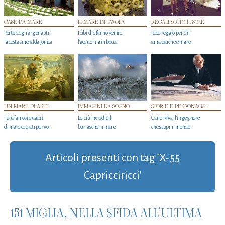
CASE DA MARE
IL MARE IN TAVOLA
REGALI SOTTO IL SOLE
Porto degli argonauti,
I cibi che fanno venire
Idee regalo per chi
la costa smeralda jonica
l’acquolina in bocca
ama barche e mare
UN MARE DI ARTE
IMMAGINI DA SOGNO
STORIE E PERSONAGGI
I più famosi quadri
Le più incredibili
Carlo Riva, l’ingegnere
di mare copiati per voi
burrasche in mare
che stupi' il mondo
Articoli presenti con tag 'X-55
Capricciricci'
151 MIGLIA, NELLA SFIDA ALL'ULTIMA