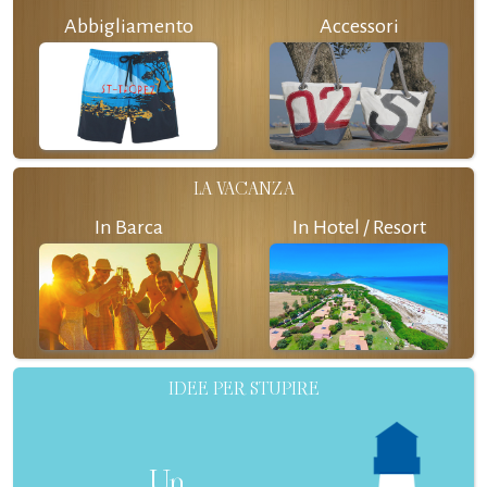
Abbigliamento
Accessori
LA VACANZA
In Barca
In Hotel / Resort
IDEE PER STUPIRE
Un