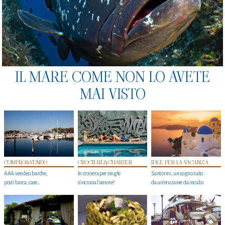
IL MARE COME NON LO AVETE
MAI VISTO
COMPRO&VENDO
CROCIERE&CHARTER
IDEE PER LA VACANZA
AAA vendesi barche,
In crociera per single
Santorini, un sogno nato
posti barca, case…
s'incrocia l’amore?
da un’eruzione da incubo