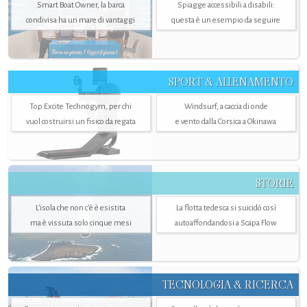
Smart Boat Owner, la barca
Spiagge accessibili a disabili:
condivisa ha un mare di vantaggi
questa è un esempio da seguire
SPORT & ALLENAMENTO
Top Excite Technogym, per chi
Windsurf, a caccia di onde
vuol costruirsi un fisico da regata
e vento dalla Corsica a Okinawa
STORIE
L’isola che non c'è è esistita
La flotta tedesca si suicidò così
ma è vissuta solo cinque mesi
autoaffondandosi a Scapa Flow
TECNOLOGIA & RICERCA