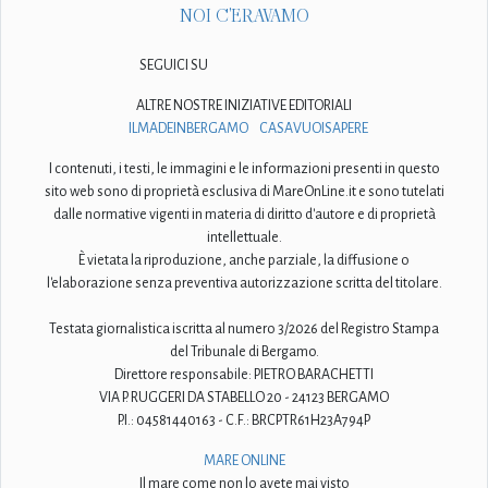
NOI C'ERAVAMO
SEGUICI SU
ALTRE NOSTRE INIZIATIVE EDITORIALI
ILMADEINBERGAMO
CASAVUOISAPERE
I contenuti, i testi, le immagini e le informazioni presenti in questo
sito web sono di proprietà esclusiva di MareOnLine.it e sono tutelati
dalle normative vigenti in materia di diritto d'autore e di proprietà
intellettuale.
È vietata la riproduzione, anche parziale, la diffusione o
l'elaborazione senza preventiva autorizzazione scritta del titolare.
Testata giornalistica iscritta al numero 3/2026 del Registro Stampa
del Tribunale di Bergamo.
Direttore responsabile: PIETRO BARACHETTI
VIA P. RUGGERI DA STABELLO 20 - 24123 BERGAMO
P.I.: 04581440163 - C.F.: BRCPTR61H23A794P
MARE ONLINE
Il mare come non lo avete mai visto