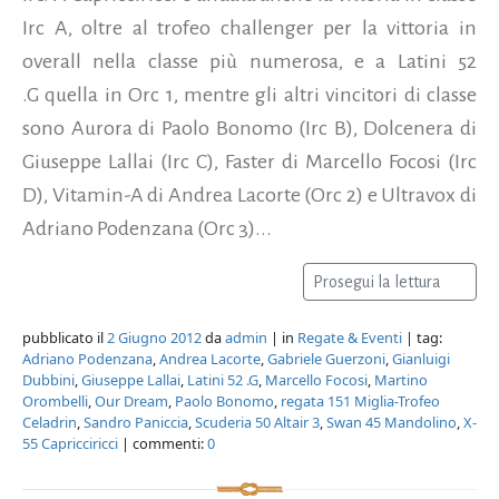
Irc A, oltre al trofeo challenger per la vittoria in
overall nella classe più numerosa, e a Latini 52
.G quella in Orc 1, mentre gli altri vincitori di classe
sono Aurora di Paolo Bonomo (Irc B), Dolcenera di
Giuseppe Lallai (Irc C), Faster di Marcello Focosi (Irc
D), Vitamin-A di Andrea Lacorte (Orc 2) e Ultravox di
Adriano Podenzana (Orc 3)...
Prosegui la lettura
pubblicato il
2 Giugno 2012
da
admin
| in
Regate & Eventi
| tag:
Adriano Podenzana
,
Andrea Lacorte
,
Gabriele Guerzoni
,
Gianluigi
Dubbini
,
Giuseppe Lallai
,
Latini 52 .G
,
Marcello Focosi
,
Martino
Orombelli
,
Our Dream
,
Paolo Bonomo
,
regata 151 Miglia-Trofeo
Celadrin
,
Sandro Paniccia
,
Scuderia 50 Altair 3
,
Swan 45 Mandolino
,
X-
55 Capricciricci
| commenti:
0