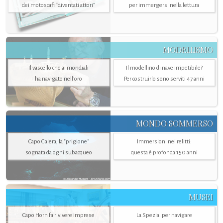
dei motoscafi “diventati attori”
per immergersi nella lettura
MODELLISMO
Il vascello che ai mondiali
Il modellino di nave irripetibile?
ha navigato nell’oro
Per costruirlo sono serviti 47 anni
MONDO SOMMERSO
Capo Galera, la "prigione"
Immersioni nei relitti:
sognata da ogni subacqueo
questa è profonda 150 anni
MUSEI
Capo Horn fa rivivere imprese
La Spezia. per navigare