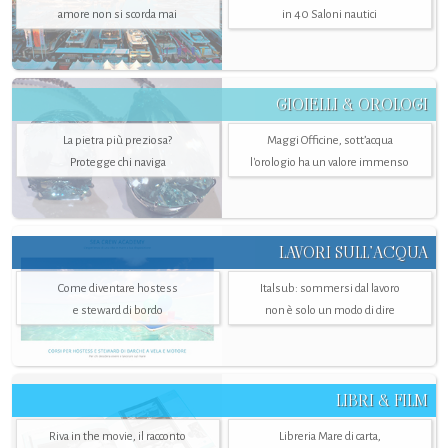
amore non si scorda mai
in 40 Saloni nautici
GIOIELLI & OROLOGI
La pietra più preziosa?
Maggi Officine, sott’acqua
Protegge chi naviga
l'orologio ha un valore immenso
LAVORI SULL’ACQUA
Come diventare hostess
Italsub: sommersi dal lavoro
e steward di bordo
non è solo un modo di dire
LIBRI & FILM
Riva in the movie, il racconto
Libreria Mare di carta,