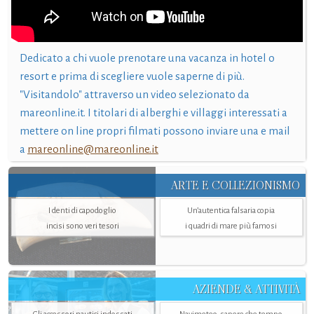
Dedicato a chi vuole prenotare una vacanza in hotel o
resort e prima di scegliere vuole saperne di più.
"Visitandolo" attraverso un video selezionato da
mareonline.it. I titolari di alberghi e villaggi interessati a
mettere on line propri filmati possono inviare una e mail
a
mareonline@mareonline.it
ARTE E COLLEZIONISMO
I denti di capodoglio
Un’autentica falsaria copia
incisi sono veri tesori
i quadri di mare più famosi
AZIENDE & ATTIVITÀ