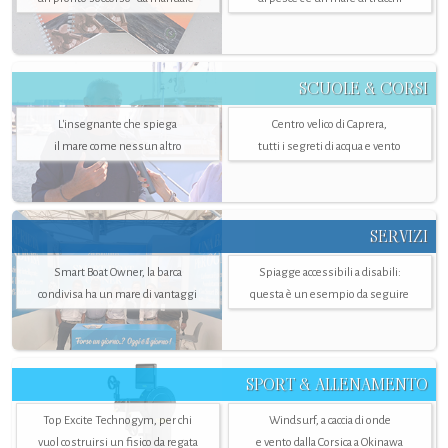
SCUOLE & CORSI
L'insegnante che spiega
Centro velico di Caprera,
il mare come nessun altro
tutti i segreti di acqua e vento
SERVIZI
Smart Boat Owner, la barca
Spiagge accessibili a disabili:
condivisa ha un mare di vantaggi
questa è un esempio da seguire
SPORT & ALLENAMENTO
Top Excite Technogym, per chi
Windsurf, a caccia di onde
vuol costruirsi un fisico da regata
e vento dalla Corsica a Okinawa