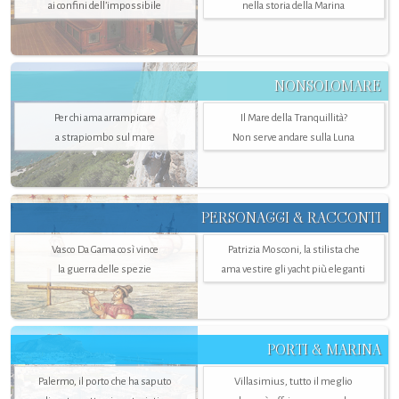
ai confini dell’impossibile
nella storia della Marina
NONSOLOMARE
Per chi ama arrampicare
Il Mare della Tranquillità?
a strapiombo sul mare
Non serve andare sulla Luna
PERSONAGGI & RACCONTI
Vasco Da Gama così vince
Patrizia Mosconi, la stilista che
la guerra delle spezie
ama vestire gli yacht più eleganti
PORTI & MARINA
Palermo, il porto che ha saputo
Villasimius, tutto il meglio