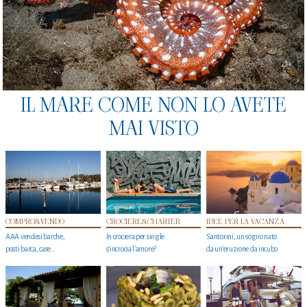
IL MARE COME NON LO AVETE
MAI VISTO
COMPRO&VENDO
CROCIERE&CHARTER
IDEE PER LA VACANZA
AAA vendesi barche,
In crociera per single
Santorini, un sogno nato
posti barca, case…
s'incrocia l’amore?
da un’eruzione da incubo