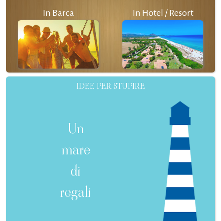
In Barca
In Hotel / Resort
IDEE PER STUPIRE
Un
mare
di
regali