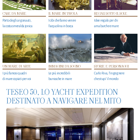
CASE DA MARE
IL MARE IN TAVOLA
REGALI SOTTO IL SOLE
Porto degli argonauti,
I cibi che fanno venire
Idee regalo per chi
la costa smeralda jonica
l’acquolina in bocca
ama barche e mare
UN MARE DI ARTE
IMMAGINI DA SOGNO
STORIE E PERSONAGGI
I più famosi quadri
Le più incredibili
Carlo Riva, l’ingegnere
di mare copiati per voi
burrasche in mare
che stupi' il mondo
TESEO 50, LO YACHT EXPEDITION
DESTINATO A NAVIGARE NEL MITO