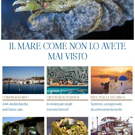
IL MARE COME NON LO AVETE
MAI VISTO
COMPRO&VENDO
CROCIERE&CHARTER
IDEE PER LA VACANZA
AAA vendesi barche,
In crociera per single
Santorini, un sogno nato
posti barca, case…
s'incrocia l’amore?
da un’eruzione da incubo