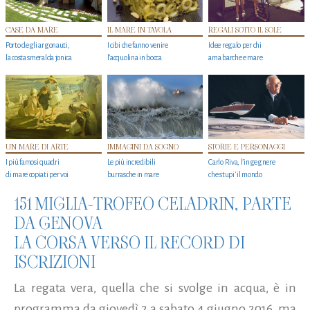
CASE DA MARE
IL MARE IN TAVOLA
REGALI SOTTO IL SOLE
Porto degli argonauti,
I cibi che fanno venire
Idee regalo per chi
la costa smeralda jonica
l’acquolina in bocca
ama barche e mare
UN MARE DI ARTE
IMMAGINI DA SOGNO
STORIE E PERSONAGGI
I più famosi quadri
Le più incredibili
Carlo Riva, l’ingegnere
di mare copiati per voi
burrasche in mare
che stupi' il mondo
151 MIGLIA-TROFEO CELADRIN, PARTE
DA GENOVA
LA CORSA VERSO IL RECORD DI
ISCRIZIONI
La regata vera, quella che si svolge in acqua, è in
programma da giovedì 2 a sabato 4 giugno 2016, ma