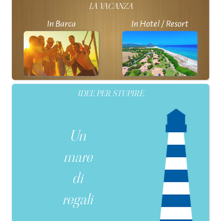
LA VACANZA
In Barca
In Hotel / Resort
IDEE PER STUPIRE
Un
mare
di
regali