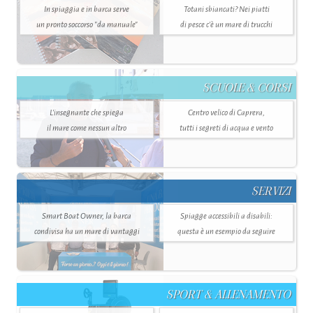
In spiaggia e in barca serve
Totani sbiancati? Nei piatti
un pronto soccorso "da manuale"
di pesce c'è un mare di trucchi
SCUOLE & CORSI
L'insegnante che spiega
Centro velico di Caprera,
il mare come nessun altro
tutti i segreti di acqua e vento
SERVIZI
Smart Boat Owner, la barca
Spiagge accessibili a disabili:
condivisa ha un mare di vantaggi
questa è un esempio da seguire
SPORT & ALLENAMENTO