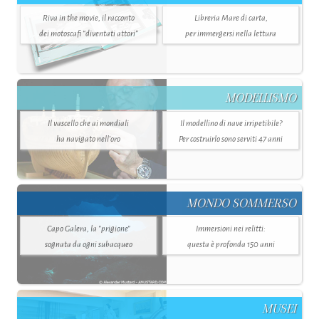
Riva in the movie, il racconto
Libreria Mare di carta,
dei motoscafi “diventati attori”
per immergersi nella lettura
MODELLISMO
Il vascello che ai mondiali
Il modellino di nave irripetibile?
ha navigato nell’oro
Per costruirlo sono serviti 47 anni
MONDO SOMMERSO
Capo Galera, la "prigione"
Immersioni nei relitti:
sognata da ogni subacqueo
questa è profonda 150 anni
MUSEI