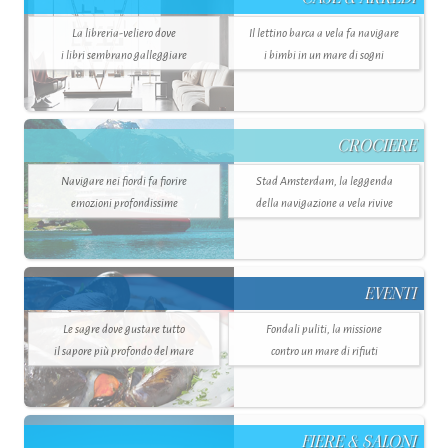
La libreria-veliero dove
Il lettino barca a vela fa navigare
i libri sembrano galleggiare
i bimbi in un mare di sogni
CROCIERE
Navigare nei fiordi fa fiorire
Stad Amsterdam, la leggenda
emozioni profondissime
della navigazione a vela rivive
EVENTI
Le sagre dove gustare tutto
Fondali puliti, la missione
il sapore più profondo del mare
contro un mare di rifiuti
FIERE & SALONI