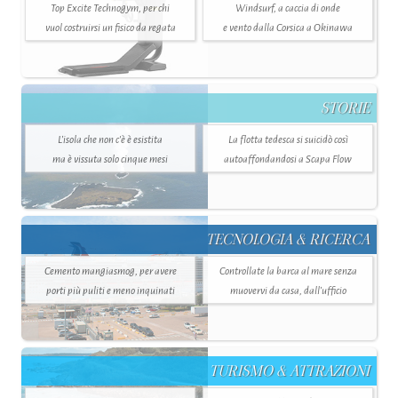
Top Excite Technogym, per chi
Windsurf, a caccia di onde
vuol costruirsi un fisico da regata
e vento dalla Corsica a Okinawa
STORIE
L’isola che non c'è è esistita
La flotta tedesca si suicidò così
ma è vissuta solo cinque mesi
autoaffondandosi a Scapa Flow
TECNOLOGIA & RICERCA
Cemento mangiasmog, per avere
Controllate la barca al mare senza
porti più puliti e meno inquinati
muovervi da casa, dall’ufficio
TURISMO & ATTRAZIONI