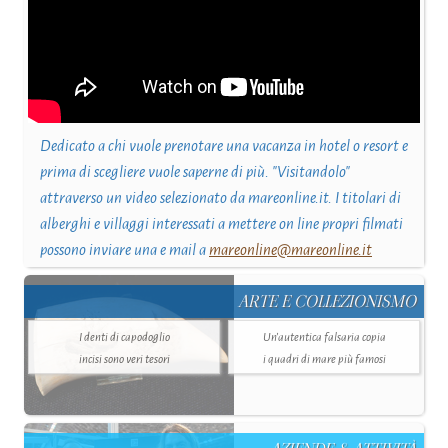
Dedicato a chi vuole prenotare una vacanza in hotel o resort e
prima di scegliere vuole saperne di più. "Visitandolo"
attraverso un video selezionato da mareonline.it. I titolari di
alberghi e villaggi interessati a mettere on line propri filmati
possono inviare una e mail a
mareonline@mareonline.it
ARTE E COLLEZIONISMO
I denti di capodoglio
Un’autentica falsaria copia
incisi sono veri tesori
i quadri di mare più famosi