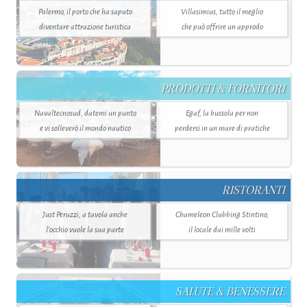
Palermo, il porto che ha saputo
Villasimius, tutto il meglio
diventare attrazione turistica
che può offrire un approdo
PRODOTTI & FORNITORI
Navaltecnosud, datemi un punto
Egaf, la bussola per non
e vi solleverò il mondo nautico
perdersi in un mare di pratiche
RISTORANTI
Just Peruzzi, a tavola anche
Chameleon Clubbing Stintino,
l’occhio vuole la sua parte
il locale dai mille volti
SALUTE & BENESSERE