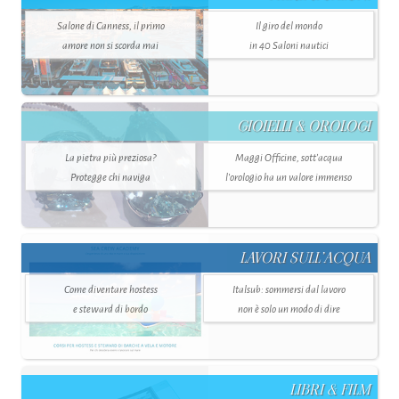
Salone di Canness, il primo
Il giro del mondo
amore non si scorda mai
in 40 Saloni nautici
GIOIELLI & OROLOGI
La pietra più preziosa?
Maggi Officine, sott’acqua
Protegge chi naviga
l'orologio ha un valore immenso
LAVORI SULL’ACQUA
Come diventare hostess
Italsub: sommersi dal lavoro
e steward di bordo
non è solo un modo di dire
LIBRI & FILM