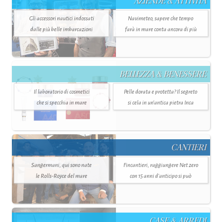
AZIENDE & ATTIVITÀ
Gli accessori nautici indossati
Navimeteo, sapere che tempo
dalle più belle imbarcazioni
farà in mare conta ancora di più
BELLEZZA & BENESSERE
Il laboratorio di cosmetici
Pelle dorata e protetta? Il segreto
che si specchia in mare
si cela in un’antica pietra Inca
CANTIERI
Sangermani, qui sono nate
Fincantieri, raggiungere Net zero
le Rolls-Royce del mare
con 15 anni d'anticipo si può
CASE & ARREDI