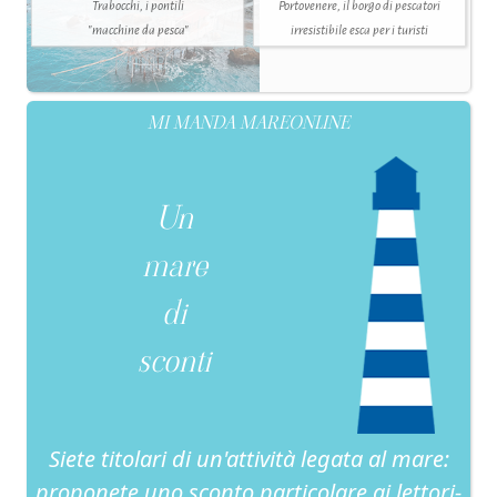
Trabocchi, i pontili
Portovenere, il borgo di pescatori
"macchine da pesca"
irresistibile esca per i turisti
MI MANDA MAREONLINE
Un
mare
di
sconti
Siete titolari di un'attività legata al mare:
proponete uno sconto particolare ai lettori-