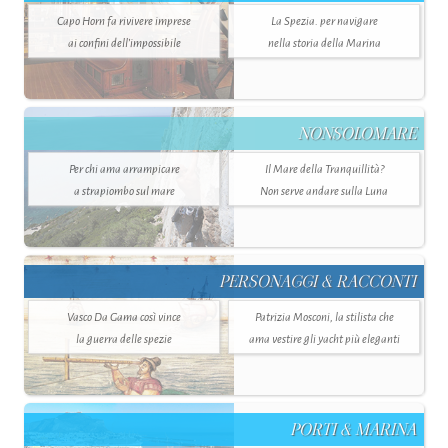
Capo Horn fa rivivere imprese
La Spezia. per navigare
ai confini dell’impossibile
nella storia della Marina
NONSOLOMARE
Per chi ama arrampicare
Il Mare della Tranquillità?
a strapiombo sul mare
Non serve andare sulla Luna
PERSONAGGI & RACCONTI
Vasco Da Gama così vince
Patrizia Mosconi, la stilista che
la guerra delle spezie
ama vestire gli yacht più eleganti
PORTI & MARINA