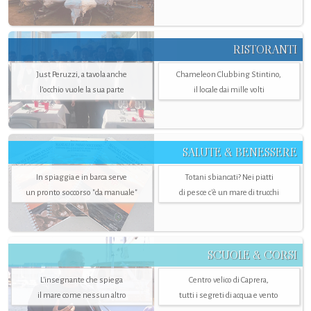
RISTORANTI
Just Peruzzi, a tavola anche
Chameleon Clubbing Stintino,
l’occhio vuole la sua parte
il locale dai mille volti
SALUTE & BENESSERE
In spiaggia e in barca serve
Totani sbiancati? Nei piatti
un pronto soccorso "da manuale"
di pesce c'è un mare di trucchi
SCUOLE & CORSI
L'insegnante che spiega
Centro velico di Caprera,
il mare come nessun altro
tutti i segreti di acqua e vento