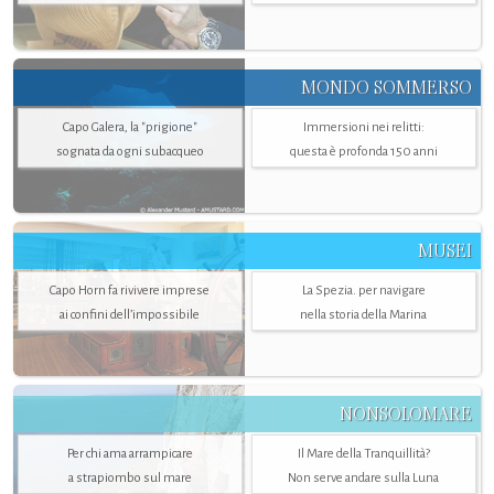
MONDO SOMMERSO
Capo Galera, la "prigione"
Immersioni nei relitti:
sognata da ogni subacqueo
questa è profonda 150 anni
MUSEI
Capo Horn fa rivivere imprese
La Spezia. per navigare
ai confini dell’impossibile
nella storia della Marina
NONSOLOMARE
Per chi ama arrampicare
Il Mare della Tranquillità?
a strapiombo sul mare
Non serve andare sulla Luna