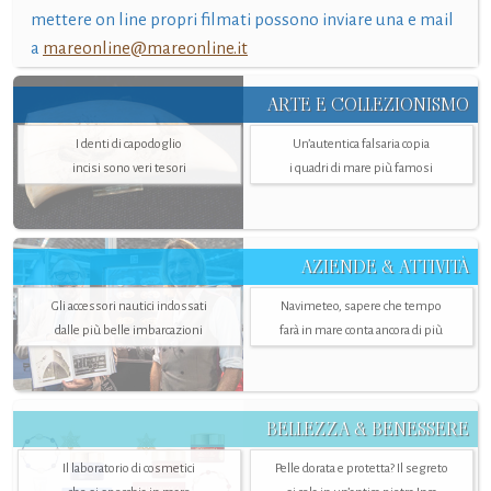
mettere on line propri filmati possono inviare una e mail
a
mareonline@mareonline.it
ARTE E COLLEZIONISMO
I denti di capodoglio
Un’autentica falsaria copia
incisi sono veri tesori
i quadri di mare più famosi
AZIENDE & ATTIVITÀ
Gli accessori nautici indossati
Navimeteo, sapere che tempo
dalle più belle imbarcazioni
farà in mare conta ancora di più
BELLEZZA & BENESSERE
Il laboratorio di cosmetici
Pelle dorata e protetta? Il segreto