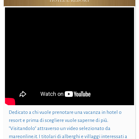
Dedicato a chi vuole prenotare una vacanza in hotel o
resort e prima di scegliere vuole saperne di più.
"Visitandolo" attraverso un video selezionato da
mareonline.it. I titolari di alberghi e villaggi interessati a