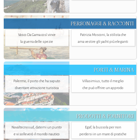
PERSONAGGI & RACCONTI
Vasco Da Gama così vince
Patrizia Mosconi, la stilista che
la guerra delle spezie
ama vestire gli yacht più eleganti
PORTI & MARINA
Palermo, il porto che ha saputo
Villasimius, tutto il meglio
diventare attrazione turistica
che può offrire un approdo
PRODOTTI & FORNITORI
Navaltecnosud, datemi un punto
Egaf, la bussola per non
e vi solleverò il mondo nautico
perdersi in un mare di pratiche