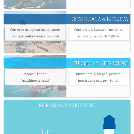
TECNOLOGIA & RICERCA
Cemento mangiasmog, per avere
Controllate la barca al mare senza
porti più puliti e meno inquinati
muovervi da casa, dall’ufficio
TURISMO & ATTRAZIONI
Trabocchi, i pontili
Portovenere, il borgo di pescatori
"macchine da pesca"
irresistibile esca per i turisti
MI MANDA MAREONLINE
Un