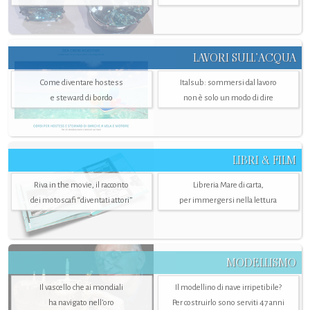
LAVORI SULL’ACQUA
Come diventare hostess
Italsub: sommersi dal lavoro
e steward di bordo
non è solo un modo di dire
LIBRI & FILM
Riva in the movie, il racconto
Libreria Mare di carta,
dei motoscafi “diventati attori”
per immergersi nella lettura
MODELLISMO
Il vascello che ai mondiali
Il modellino di nave irripetibile?
ha navigato nell’oro
Per costruirlo sono serviti 47 anni