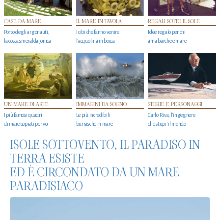
CASE DA MARE
IL MARE IN TAVOLA
REGALI SOTTO IL SOLE
Porto degli argonauti,
I cibi che fanno venire
Idee regalo per chi
la costa smeralda jonica
l’acquolina in bocca
ama barche e mare
UN MARE DI ARTE
IMMAGINI DA SOGNO
STORIE E PERSONAGGI
I più famosi quadri
Le più incredibili
Carlo Riva, l’ingegnere
di mare copiati per voi
burrasche in mare
che stupi' il mondo
ISOLE SOTTOVENTO, IL PARADISO IN
TERRA ESISTE
ED È CIRCONDATO DA UN MARE
PARADISIACO