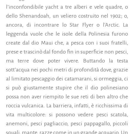
l’inconfondibile yacht a tre alberi e vele quadre, o
dello Shenandoah, un veliero costruito nel 1902; o,
ancora, di incontrare lo Star Flyer o l'Arctic. La
leggenda vuole che le isole della Polinesia furono
create dal dio Maui che, a pesca con i suoi fratelli,
prese e trascinò dal fondo fin in superficie non pesci,
ma terre dove poter vivere. Buttando la testa
sott’acqua nei pochi metri di profondità dove, grazie
al limitato pescaggio dei catamarani, si ormeggia, ci
si può giustamente stupire che il dio polinesiano
possa non aver riempito le sue reti di ben altro che
roccia vulcanica. La barriera, infatti, è ricchissima di
vita multicolore: si possono vedere pesci scatola,
anemoni, pesci pagliaccio, pesci pappagallo, piccoli
squali, mante, razze come in un grande acquario. Un