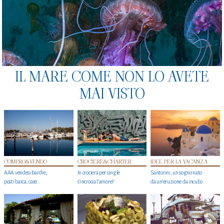
IL MARE COME NON LO AVETE
MAI VISTO
COMPRO&VENDO
CROCIERE&CHARTER
IDEE PER LA VACANZA
AAA vendesi barche,
In crociera per single
Santorini, un sogno nato
posti barca, case…
s'incrocia l’amore?
da un’eruzione da incubo