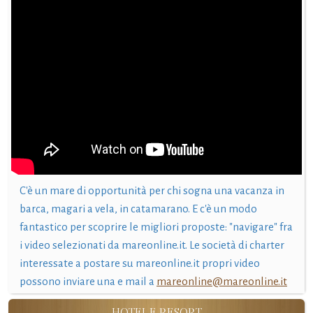
C'è un mare di opportunità per chi sogna una vacanza in
barca, magari a vela, in catamarano. E c'è un modo
fantastico per scoprire le migliori proposte: "navigare" fra
i video selezionati da mareonline.it. Le società di charter
interessate a postare su mareonline.it propri video
possono inviare una e mail a
mareonline@mareonline.it
HOTEL E RESORT