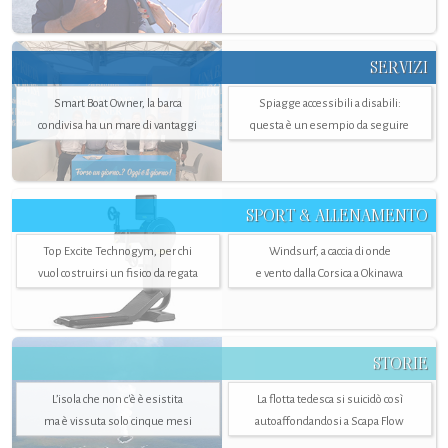
SERVIZI
Smart Boat Owner, la barca
Spiagge accessibili a disabili:
condivisa ha un mare di vantaggi
questa è un esempio da seguire
SPORT & ALLENAMENTO
Top Excite Technogym, per chi
Windsurf, a caccia di onde
vuol costruirsi un fisico da regata
e vento dalla Corsica a Okinawa
STORIE
L’isola che non c'è è esistita
La flotta tedesca si suicidò così
ma è vissuta solo cinque mesi
autoaffondandosi a Scapa Flow