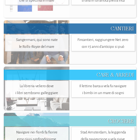
che si specchia in mare
si cela in un’antica pietra Inca
CANTIERI
Sangermani, qui sono nate
Fincantieri, raggiungere Net zero
le Rolls-Royce del mare
con 15 anni d'anticipo si può
CASE & ARREDI
La libreria-veliero dove
Il lettino barca a vela fa navigare
i libri sembrano galleggiare
i bimbi in un mare di sogni
CROCIERE
Navigare nei fiordi fa fiorire
Stad Amsterdam, la leggenda
emozioni profondissime
della navigazione a vela rivive