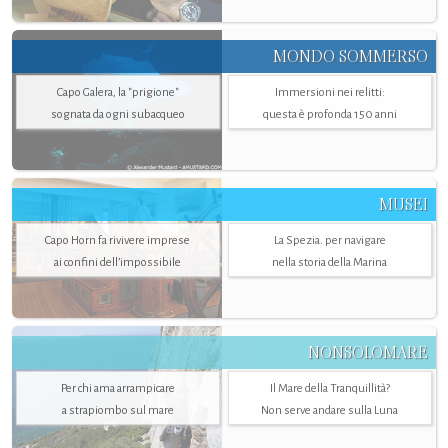
MONDO SOMMERSO
Capo Galera, la "prigione"
Immersioni nei relitti:
sognata da ogni subacqueo
questa è profonda 150 anni
MUSEI
Capo Horn fa rivivere imprese
La Spezia. per navigare
ai confini dell’impossibile
nella storia della Marina
NONSOLOMARE
Per chi ama arrampicare
Il Mare della Tranquillità?
a strapiombo sul mare
Non serve andare sulla Luna