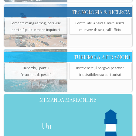
TECNOLOGIA & RICERCA
Cemento mangiasmog, per avere
Controllate la barca al mare senza
porti più puliti e meno inquinati
muovervi da casa, dall’ufficio
TURISMO & ATTRAZIONI
Trabocchi, i pontili
Portovenere, il borgo di pescatori
"macchine da pesca"
irresistibile esca per i turisti
MI MANDA MAREONLINE
Un