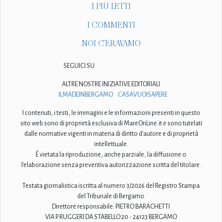
I PIÙ LETTI
I COMMENTI
NOI C'ERAVAMO
SEGUICI SU
ALTRE NOSTRE INIZIATIVE EDITORIALI
ILMADEINBERGAMO
CASAVUOISAPERE
I contenuti, i testi, le immagini e le informazioni presenti in questo
sito web sono di proprietà esclusiva di MareOnLine.it e sono tutelati
dalle normative vigenti in materia di diritto d'autore e di proprietà
intellettuale.
È vietata la riproduzione, anche parziale, la diffusione o
l'elaborazione senza preventiva autorizzazione scritta del titolare.
Testata giornalistica iscritta al numero 3/2026 del Registro Stampa
del Tribunale di Bergamo.
Direttore responsabile: PIETRO BARACHETTI
VIA P. RUGGERI DA STABELLO 20 - 24123 BERGAMO