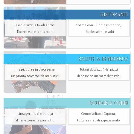
RISTORANTI
Just Peruzzi, a tavola anche
Chameleon Clubbing Stintino,
l’occhio vuole la sua parte
il locale dai mille volti
SALUTE & BENESSERE
In spiaggia e in barca serve
Totani sbiancati? Nei piatti
un pronto soccorso "da manuale"
di pesce c'è un mare di trucchi
SCUOLE & CORSI
L'insegnante che spiega
Centro velico di Caprera,
il mare come nessun altro
tutti i segreti di acqua e vento