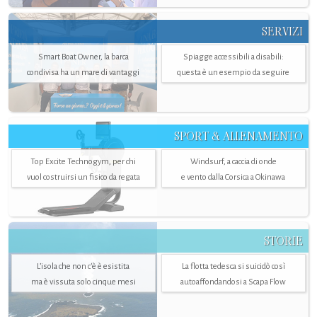
SERVIZI
Smart Boat Owner, la barca
Spiagge accessibili a disabili:
condivisa ha un mare di vantaggi
questa è un esempio da seguire
SPORT & ALLENAMENTO
Top Excite Technogym, per chi
Windsurf, a caccia di onde
vuol costruirsi un fisico da regata
e vento dalla Corsica a Okinawa
STORIE
L’isola che non c'è è esistita
La flotta tedesca si suicidò così
ma è vissuta solo cinque mesi
autoaffondandosi a Scapa Flow