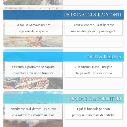
PERSONAGGI & RACCONTI
Vasco Da Gama così vince
Patrizia Mosconi, la stilista che
la guerra delle spezie
ama vestire gli yacht più eleganti
PORTI & MARINA
Palermo, il porto che ha saputo
Villasimius, tutto il meglio
diventare attrazione turistica
che può offrire un approdo
PRODOTTI & FORNITORI
Navaltecnosud, datemi un punto
Egaf, la bussola per non
e vi solleverò il mondo nautico
perdersi in un mare di pratiche