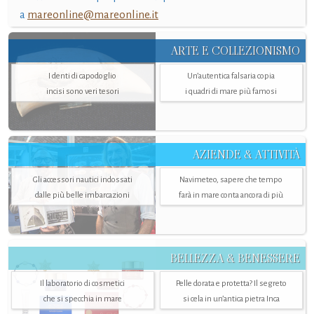
a
mareonline@mareonline.it
ARTE E COLLEZIONISMO
I denti di capodoglio
Un’autentica falsaria copia
incisi sono veri tesori
i quadri di mare più famosi
AZIENDE & ATTIVITÀ
Gli accessori nautici indossati
Navimeteo, sapere che tempo
dalle più belle imbarcazioni
farà in mare conta ancora di più
BELLEZZA & BENESSERE
Il laboratorio di cosmetici
Pelle dorata e protetta? Il segreto
che si specchia in mare
si cela in un’antica pietra Inca