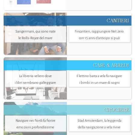
CANTIERI
Sangermani, qui sono nate
Fincantieri, raggiungere Net zero
le Rolls-Royce del mare
con 15 anni d'anticipo si può
CASE & ARREDI
La libreria-veliero dove
Il lettino barca a vela fa navigare
i libri sembrano galleggiare
i bimbi in un mare di sogni
CROCIERE
Navigare nei fiordi fa fiorire
Stad Amsterdam, la leggenda
emozioni profondissime
della navigazione a vela rivive