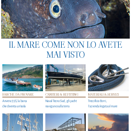
IL MARE COME NON LO AVETE
MAI VISTO
BARCHE DA PROVARE
CANTIERI & REFITTING
MATERIALI & SERVIZI
Anvera 55S, la barca
Naval Tecno Sud, gli yacht
Treccificio Borri,
che diventa un'isola
navigano sulla terra
l'azienda legata al mare