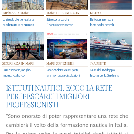
IMPRESE DI MARE
MARE DI TECNOLOGIA
METEO
L'azienda che tiene alta la
Stive porta barche
Il sito per navigare
bandiera italiana sui mari
l'invenzione vincente
lontano dai pericoli
SICUREZZA IN MARE
MARE SOSTENIBILE
TRAGHETTI
Primo soccorso, meglio
Ricarica elettrica nei porti,
Grimaldi raddoppia
impararlo a bordo
una montagna di soluzioni
le corse per la Sardegna
ISTITUTI NAUTICI, ECCO LA RETE
PER "PESCARE" I MIGLIORI
PROFESSIONISTI
“Sono onorato di poter rappresentare una rete che
cambierà il volto della formazione nautica in Italia.
Per la prima volta la quasi totalità degli istituti si