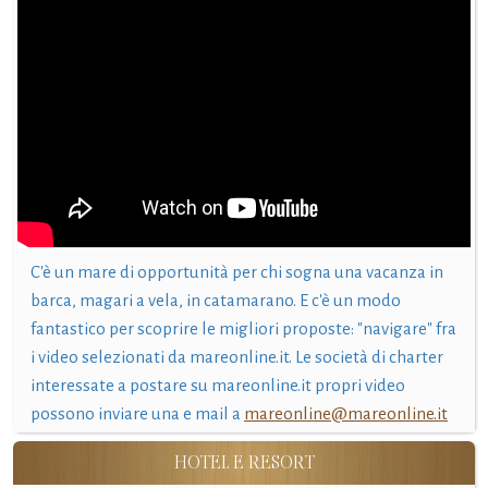
C'è un mare di opportunità per chi sogna una vacanza in
barca, magari a vela, in catamarano. E c'è un modo
fantastico per scoprire le migliori proposte: "navigare" fra
i video selezionati da mareonline.it. Le società di charter
interessate a postare su mareonline.it propri video
possono inviare una e mail a
mareonline@mareonline.it
HOTEL E RESORT