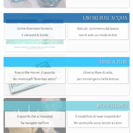
LAVORI SULL’ACQUA
Come diventare hostess
Italsub: sommersi dal lavoro
e steward di bordo
non è solo un modo di dire
LIBRI & FILM
Riva in the movie, il racconto
Libreria Mare di carta,
dei motoscafi “diventati attori”
per immergersi nella lettura
MODELLISMO
Il vascello che ai mondiali
Il modellino di nave irripetibile?
ha navigato nell’oro
Per costruirlo sono serviti 47 anni