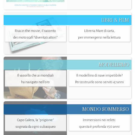
LIBRI & FILM
Riva in the movie, il racconto
Libreria Mare di carta,
dei motoscafi “diventati attori”
per immergersi nella lettura
MODELLISMO
Il vascello che ai mondiali
Il modellino di nave irripetibile?
ha navigato nell’oro
Per costruirlo sono serviti 47 anni
MONDO SOMMERSO
Capo Galera, la "prigione"
Immersioni nei relitti:
sognata da ogni subacqueo
questa è profonda 150 anni