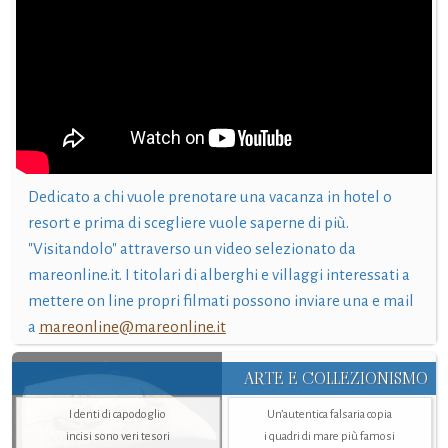
Dedicato a chi vuole prenotare una vacanza in hotel o
resort e prima di scegliere vuole saperne di più.
"Visitandolo" attraverso un video selezionato da
mareonline.it. I titolari di alberghi e villaggi interessati a
mettere on line propri filmati possono inviare una e mail
a
mareonline@mareonline.it
ARTE E COLLEZIONISMO
I denti di capodoglio
Un’autentica falsaria copia
incisi sono veri tesori
i quadri di mare più famosi