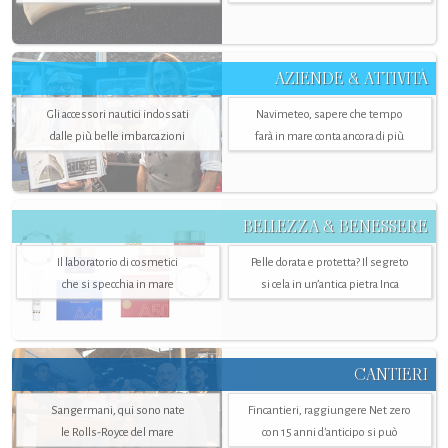
AZIENDE & ATTIVITÀ
Gli accessori nautici indossati
Navimeteo, sapere che tempo
dalle più belle imbarcazioni
farà in mare conta ancora di più
BELLEZZA & BENESSERE
Il laboratorio di cosmetici
Pelle dorata e protetta? Il segreto
che si specchia in mare
si cela in un’antica pietra Inca
CANTIERI
Sangermani, qui sono nate
Fincantieri, raggiungere Net zero
le Rolls-Royce del mare
con 15 anni d'anticipo si può