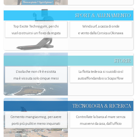
SPORT & ALLENAMENTO
Top Excite Technogym, per chi
Windsurf, a caccia di onde
vuol costruirsi un fisico da regata
e vento dalla Corsica a Okinawa
STORIE
L’isola che non c'è è esistita
La flotta tedesca si suicidò così
ma è vissuta solo cinque mesi
autoaffondandosi a Scapa Flow
TECNOLOGIA & RICERCA
Cemento mangiasmog, per avere
Controllate la barca al mare senza
porti più puliti e meno inquinati
muovervi da casa, dall’ufficio