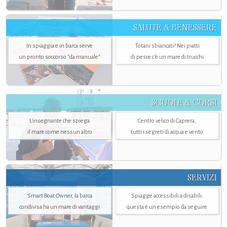
SALUTE & BENESSERE
In spiaggia e in barca serve
Totani sbiancati? Nei piatti
un pronto soccorso "da manuale"
di pesce c'è un mare di trucchi
SCUOLE & CORSI
L'insegnante che spiega
Centro velico di Caprera,
il mare come nessun altro
tutti i segreti di acqua e vento
SERVIZI
Smart Boat Owner, la barca
Spiagge accessibili a disabili:
condivisa ha un mare di vantaggi
questa è un esempio da seguire