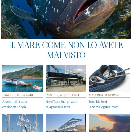
IL MARE COME NON LO AVETE
MAI VISTO
BARCHE DA PROVARE
CANTIERI & REFITTING
MATERIALI & SERVIZI
Anvera 55S, la barca
Naval Tecno Sud, gli yacht
Treccificio Borri,
che diventa un'isola
navigano sulla terra
l'azienda legata al mare