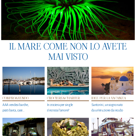
IL MARE COME NON LO AVETE
MAI VISTO
COMPRO&VENDO
CROCIERE&CHARTER
IDEE PER LA VACANZA
AAA vendesi barche,
In crociera per single
Santorini, un sogno nato
posti barca, case…
s'incrocia l’amore?
da un’eruzione da incubo