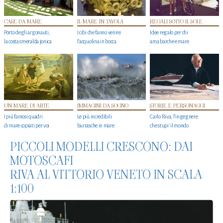
CASE DA MARE
IL MARE IN TAVOLA
REGALI SOTTO IL SOLE
Porto degli argonauti,
I cibi che fanno venire
Idee regalo per chi
la costa smeralda jonica
l’acquolina in bocca
ama barche e mare
UN MARE DI ARTE
IMMAGINI DA SOGNO
STORIE E PERSONAGGI
I più famosi quadri
Le più incredibili
Carlo Riva, l’ingegnere
di mare copiati per voi
burrasche in mare
che stupi' il mondo
PICCOLI MODELLI CRESCONO: DAI
MOTOSCAFI
RIVA AL VITTORIO VENETO IN SCALA
1:100