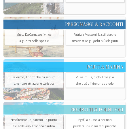
PERSONAGGI & RACCONTI
Vasco Da Gama così vince
Patrizia Mosconi, la stilista che
la guerra delle spezie
ama vestire gli yacht più eleganti
PORTI & MARINA
Palermo, il porto che ha saputo
Villasimius, tutto il meglio
diventare attrazione turistica
che può offrire un approdo
PRODOTTI & FORNITORI
Navaltecnosud, datemi un punto
Egaf, la bussola per non
e vi solleverò il mondo nautico
perdersi in un mare di pratiche