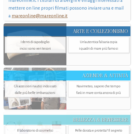
mareonline.it. I titolari di alberghi e villaggi interessati a
mettere on line propri filmati possono inviare una e mail
a
mareonline@mareonline.it
ARTE E COLLEZIONISMO
I denti di capodoglio
Un’autentica falsaria copia
incisi sono veri tesori
i quadri di mare più famosi
AZIENDE & ATTIVITÀ
Gli accessori nautici indossati
Navimeteo, sapere che tempo
dalle più belle imbarcazioni
farà in mare conta ancora di più
BELLEZZA & BENESSERE
Il laboratorio di cosmetici
Pelle dorata e protetta? Il segreto