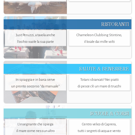
RISTORANTI
Just Peruzzi, a tavola anche
Chameleon Clubbing Stintino,
l’occhio vuole la sua parte
il locale dai mille volti
SALUTE & BENESSERE
In spiaggia e in barca serve
Totani sbiancati? Nei piatti
un pronto soccorso "da manuale"
di pesce c'è un mare di trucchi
SCUOLE & CORSI
L'insegnante che spiega
Centro velico di Caprera,
il mare come nessun altro
tutti i segreti di acqua e vento