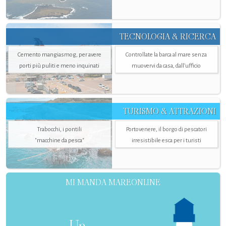
TECNOLOGIA & RICERCA
Cemento mangiasmog, per avere
Controllate la barca al mare senza
porti più puliti e meno inquinati
muovervi da casa, dall’ufficio
TURISMO & ATTRAZIONI
Trabocchi, i pontili
Portovenere, il borgo di pescatori
"macchine da pesca"
irresistibile esca per i turisti
MI MANDA MAREONLINE
Un