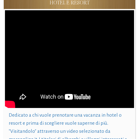
HOTEL E RESORT
Dedicato a chi vuole prenotare una vacanza in hotel o
resort e prima di scegliere vuole saperne di più.
"Visitandolo" attraverso un video selezionato da