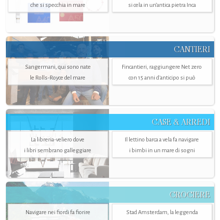
che si specchia in mare
si cela in un’antica pietra Inca
CANTIERI
Sangermani, qui sono nate
Fincantieri, raggiungere Net zero
le Rolls-Royce del mare
con 15 anni d'anticipo si può
CASE & ARREDI
La libreria-veliero dove
Il lettino barca a vela fa navigare
i libri sembrano galleggiare
i bimbi in un mare di sogni
CROCIERE
Navigare nei fiordi fa fiorire
Stad Amsterdam, la leggenda