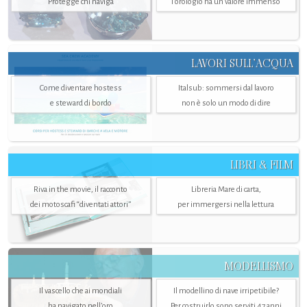
Protegge chi naviga
l'orologio ha un valore immenso
LAVORI SULL’ACQUA
Come diventare hostess
Italsub: sommersi dal lavoro
e steward di bordo
non è solo un modo di dire
LIBRI & FILM
Riva in the movie, il racconto
Libreria Mare di carta,
dei motoscafi “diventati attori”
per immergersi nella lettura
MODELLISMO
Il vascello che ai mondiali
Il modellino di nave irripetibile?
ha navigato nell’oro
Per costruirlo sono serviti 47 anni