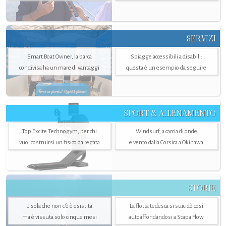
SERVIZI
Smart Boat Owner, la barca
Spiagge accessibili a disabili:
condivisa ha un mare di vantaggi
questa è un esempio da seguire
SPORT & ALLENAMENTO
Top Excite Technogym, per chi
Windsurf, a caccia di onde
vuol costruirsi un fisico da regata
e vento dalla Corsica a Okinawa
STORIE
L’isola che non c'è è esistita
La flotta tedesca si suicidò così
ma è vissuta solo cinque mesi
autoaffondandosi a Scapa Flow