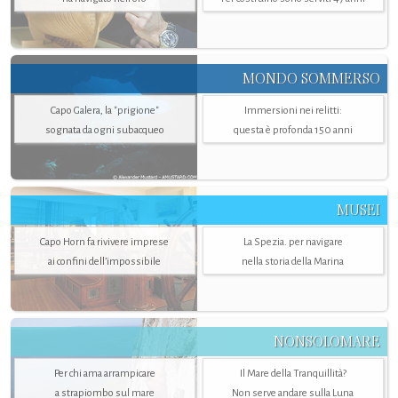
MONDO SOMMERSO
Capo Galera, la "prigione"
Immersioni nei relitti:
sognata da ogni subacqueo
questa è profonda 150 anni
MUSEI
Capo Horn fa rivivere imprese
La Spezia. per navigare
ai confini dell’impossibile
nella storia della Marina
NONSOLOMARE
Per chi ama arrampicare
Il Mare della Tranquillità?
a strapiombo sul mare
Non serve andare sulla Luna