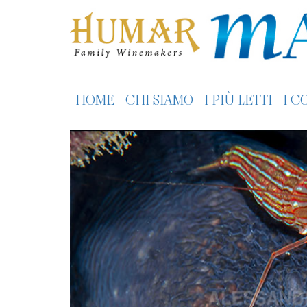
HOME
CHI SIAMO
I PIÙ LETTI
I C