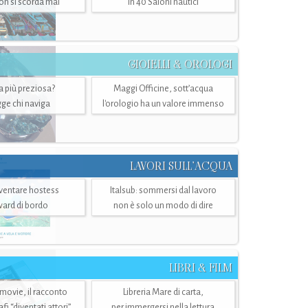
n si scorda mai
in 40 Saloni nautici
GIOIELLI & OROLOGI
ra più preziosa?
Maggi Officine, sott’acqua
ge chi naviga
l'orologio ha un valore immenso
LAVORI SULL’ACQUA
ventare hostess
Italsub: sommersi dal lavoro
ward di bordo
non è solo un modo di dire
LIBRI & FILM
 movie, il racconto
Libreria Mare di carta,
i “diventati attori”
per immergersi nella lettura