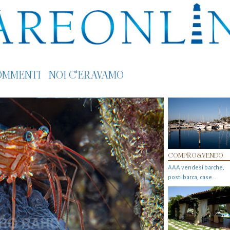
OMMENTI
NOI C'ERAVAMO
COMPRO&VENDO
AAA vendesi barche,
posti barca, case…