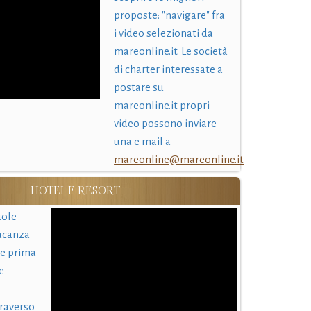
proposte: "navigare" fra
i video selezionati da
mareonline.it. Le società
di charter interessate a
postare su
mareonline.it propri
video possono inviare
una e mail a
mareonline@mareonline.it
HOTEL E RESORT
uole
acanza
 e prima
e
traverso