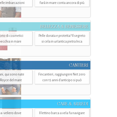
belle imbarcazioni
farà in mare conta ancora di più
BELLEZZA & BENESSERE
torio di cosmetici
Pelle dorata e protetta? Il segreto
specchia in mare
si cela in un’antica pietra Inca
CANTIERI
i, qui sono nate
Fincantieri, raggiungere Net zero
-Royce del mare
con 15 anni d'anticipo si può
CASE & ARREDI
ria-veliero dove
Il lettino barca a vela fa navigare