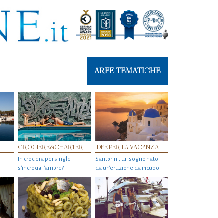
AREE TEMATICHE
CROCIERE&CHARTER
IDEE PER LA VACANZA
In crociera per single
Santorini, un sogno nato
s'incrocia l’amore?
da un’eruzione da incubo