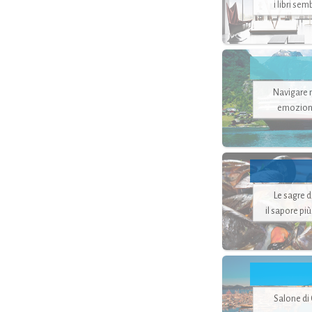
i libri se
Navigare ne
emozion
Le sagre 
il sapore pi
Salone di