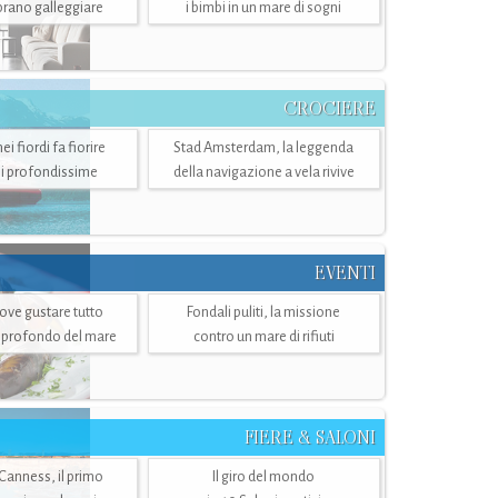
mbrano galleggiare
i bimbi in un mare di sogni
CROCIERE
i fiordi fa fiorire
Stad Amsterdam, la leggenda
i profondissime
della navigazione a vela rivive
EVENTI
dove gustare tutto
Fondali puliti, la missione
ù profondo del mare
contro un mare di rifiuti
FIERE & SALONI
 Canness, il primo
Il giro del mondo