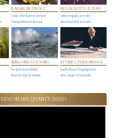
IL MARE IN TAVOLA
REGALI SOTTO IL SOLE
I cibi che fanno venire
Idee regalo per chi
a
l’acquolina in bocca
ama barche e mare
IMMAGINI DA SOGNO
STORIE E PERSONAGGI
Le più incredibili
Carlo Riva, l’ingegnere
burrasche in mare
che stupi' il mondo
VIDEOMARE QUANT'È BELLO