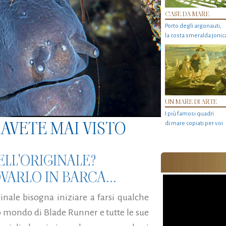
CASE DA MARE
Porto degli argonauti,
la costa smeralda jonic
UN MARE DI ARTE
I più famosi quadri
AVETE MAI VISTO
di mare copiati per voi
ELL'ORIGINALE?
VARLO IN BARCA...
inale bisogna iniziare a farsi qualche
mondo di Blade Runner e tutte le sue