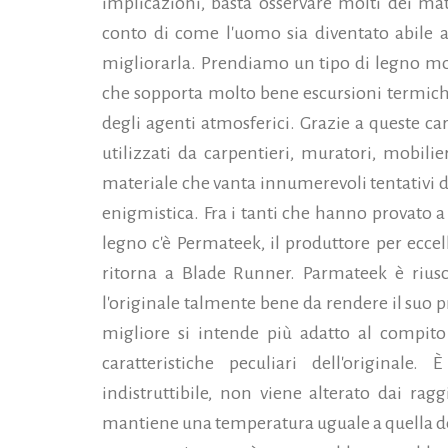
implicazioni, basta osservare molti dei mat
conto di come l'uomo sia diventato abile a 
migliorarla. Prendiamo un tipo di legno mol
che sopporta molto bene escursioni termiche, 
degli agenti atmosferici. Grazie a queste car
utilizzati da carpentieri, muratori,
mobilie
materiale che vanta innumerevoli tentativi d
enigmistica. Fra i tanti che hanno provato a 
legno c'è Permateek, il produttore per eccell
ritorna a Blade Runner. Parmateek è riusci
l'originale talmente bene da rendere il suo 
migliore si intende più adatto al compito
caratteristiche peculiari dell'originale.
indistruttibile, non viene alterato dai rag
mantiene una temperatura uguale a quella del