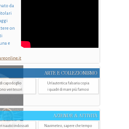
nato da
itolari
laggi
ttere on
ti
una e
eonline.it
ARTE E COLLEZIONISMO
i di capodoglio
Un’autentica falsaria copia
sono veri tesori
i quadri di mare più famosi
AZIENDE & ATTIVITÀ
ri nautici indossati
Navimeteo, sapere che tempo