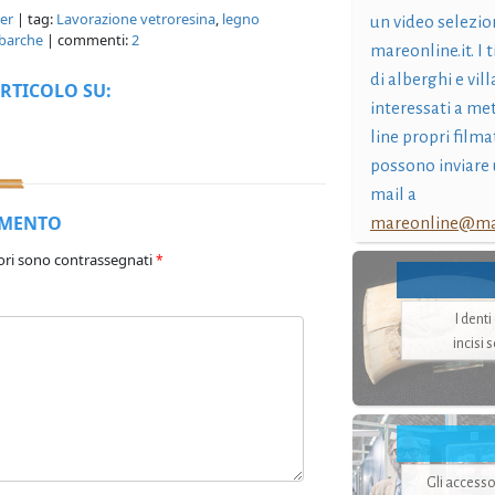
ner
| tag:
Lavorazione vetroresina
,
legno
un video selezio
 barche
| commenti:
2
mareonline.it. I t
di alberghi e vil
RTICOLO SU:
interessati a me
line propri filma
possono inviare 
mail a
MMENTO
mareonline@mar
ori sono contrassegnati
*
I dent
incisi 
Gli accesso