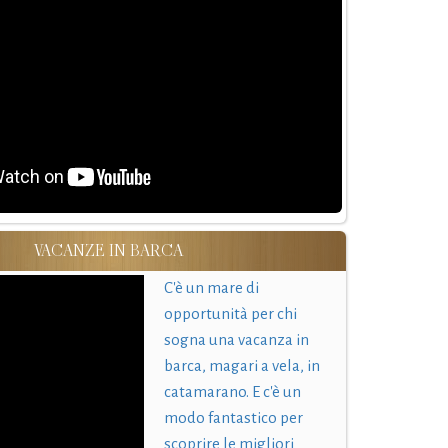
VACANZE IN BARCA
C'è un mare di
opportunità per chi
sogna una vacanza in
barca, magari a vela, in
catamarano. E c'è un
modo fantastico per
scoprire le migliori