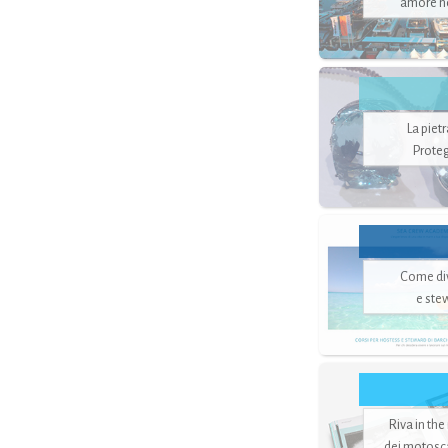
amore no
La piet
Proteg
Come di
e ste
Riva in the
dei motoscaf