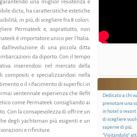
garantendo una miglior resistenza e
ibile dictu, ha caratteristiche estetiche
ilità, in più, di scegliere fra 8 colori.
liere Permateek e, soprattutto, non
rmateek è importatore unico per l'Italia.
 dall'evoluzione di una piccola ditta
imbarcazioni da diporto. Con il tempo
ativa inserendosi nel mercato della
li compositi e specializzandosi nella
stimento o il rifacimento di superfici in
 ormai ventennale esperienza che Refit
Dedicato a chi v
ntetico come Permateek consigliando ai
prenotare una v
gato. Con la consapevolezza di offrire un
in hotel o resort
di scegliere vuol
che degli yachtsman più esigenti e un
saperne di più.
vorazioni e rifiniture.
"Visitandolo" at