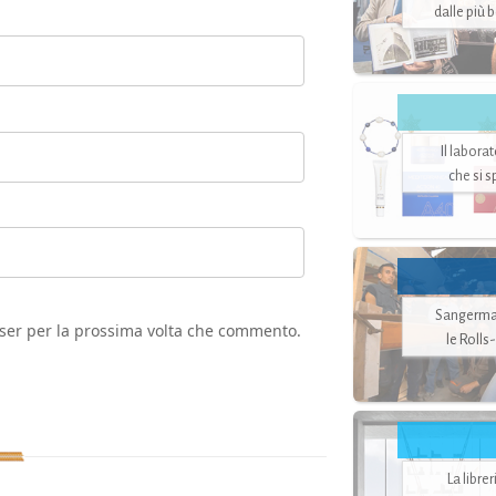
dalle più 
Il labora
che si 
Sangerman
wser per la prossima volta che commento.
le Rolls
La libre