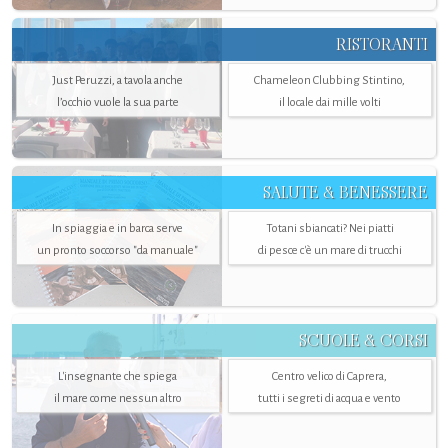
RISTORANTI
Just Peruzzi, a tavola anche
Chameleon Clubbing Stintino,
l’occhio vuole la sua parte
il locale dai mille volti
SALUTE & BENESSERE
In spiaggia e in barca serve
Totani sbiancati? Nei piatti
un pronto soccorso "da manuale"
di pesce c'è un mare di trucchi
SCUOLE & CORSI
L'insegnante che spiega
Centro velico di Caprera,
il mare come nessun altro
tutti i segreti di acqua e vento