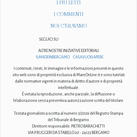
I PIÙ LETTI
I COMMENTI
NOI C'ERAVAMO
SEGUICI SU
ALTRE NOSTRE INIZIATIVE EDITORIALI
ILMADEINBERGAMO
CASAVUOISAPERE
I contenuti, i testi, le immagini e le informazioni presenti in questo
sito web sono di proprietà esclusiva di MareOnLine.it e sono tutelati
dalle normative vigenti in materia di diritto d'autore e di proprietà
intellettuale.
È vietata la riproduzione, anche parziale, la diffusione o
l'elaborazione senza preventiva autorizzazione scritta del titolare.
Testata giornalistica iscritta al numero 3/2026 del Registro Stampa
del Tribunale di Bergamo.
Direttore responsabile: PIETRO BARACHETTI
VIA P. RUGGERI DA STABELLO 20 - 24123 BERGAMO