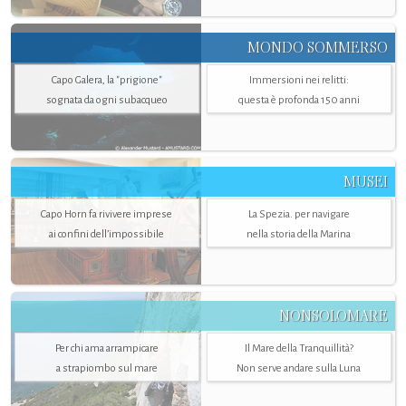
MONDO SOMMERSO
Capo Galera, la "prigione"
Immersioni nei relitti:
sognata da ogni subacqueo
questa è profonda 150 anni
MUSEI
Capo Horn fa rivivere imprese
La Spezia. per navigare
ai confini dell’impossibile
nella storia della Marina
NONSOLOMARE
Per chi ama arrampicare
Il Mare della Tranquillità?
a strapiombo sul mare
Non serve andare sulla Luna