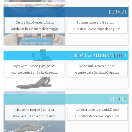
SERVIZI
Smart Boat Owner, la barca
Spiagge accessibili a disabili:
condivisa ha un mare di vantaggi
questa è un esempio da seguire
SPORT & ALLENAMENTO
Top Excite Technogym, per chi
Windsurf, a caccia di onde
vuol costruirsi un fisico da regata
e vento dalla Corsica a Okinawa
STORIE
L’isola che non c'è è esistita
La flotta tedesca si suicidò così
ma è vissuta solo cinque mesi
autoaffondandosi a Scapa Flow