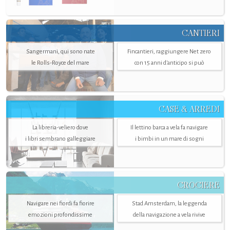
CANTIERI
Sangermani, qui sono nate
Fincantieri, raggiungere Net zero
le Rolls-Royce del mare
con 15 anni d'anticipo si può
CASE & ARREDI
La libreria-veliero dove
Il lettino barca a vela fa navigare
i libri sembrano galleggiare
i bimbi in un mare di sogni
CROCIERE
Navigare nei fiordi fa fiorire
Stad Amsterdam, la leggenda
emozioni profondissime
della navigazione a vela rivive