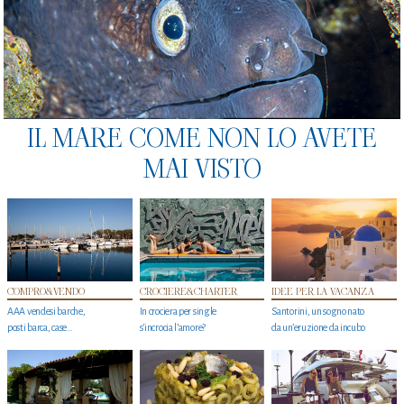
IL MARE COME NON LO AVETE
MAI VISTO
COMPRO&VENDO
CROCIERE&CHARTER
IDEE PER LA VACANZA
AAA vendesi barche,
In crociera per single
Santorini, un sogno nato
posti barca, case…
s'incrocia l’amore?
da un’eruzione da incubo