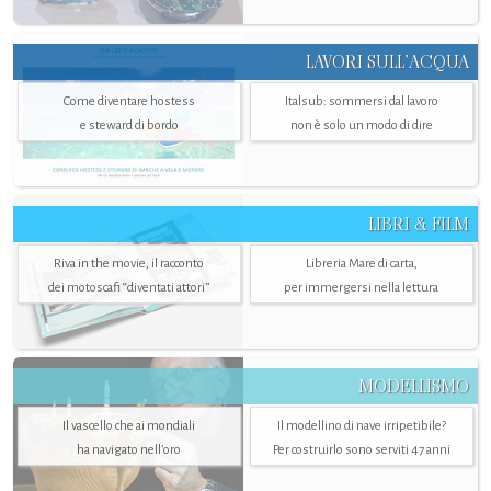
LAVORI SULL’ACQUA
Come diventare hostess
Italsub: sommersi dal lavoro
e steward di bordo
non è solo un modo di dire
LIBRI & FILM
Riva in the movie, il racconto
Libreria Mare di carta,
dei motoscafi “diventati attori”
per immergersi nella lettura
MODELLISMO
Il vascello che ai mondiali
Il modellino di nave irripetibile?
ha navigato nell’oro
Per costruirlo sono serviti 47 anni