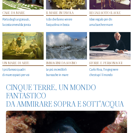
CASE DA MARE
IL MARE IN TAVOLA
REGALI SOTTO IL SOLE
Porto degli argonauti,
I cibi che fanno venire
Idee regalo per chi
la costa smeralda jonica
l’acquolina in bocca
ama barche e mare
UN MARE DI ARTE
IMMAGINI DA SOGNO
STORIE E PERSONAGGI
I più famosi quadri
Le più incredibili
Carlo Riva, l’ingegnere
di mare copiati per voi
burrasche in mare
che stupi' il mondo
CINQUE TERRE, UN MONDO
FANTASTICO
DA AMMIRARE SOPRA E SOTT'ACQUA