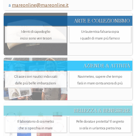
a
mareonline@mareonline.it
ARTE E COLLEZIONISMO
I denti di capodoglio
Un’autentica falsaria copia
incisi sono veri tesori
i quadri di mare più famosi
AZIENDE & ATTIVITÀ
Gli accessori nautici indossati
Navimeteo, sapere che tempo
dalle più belle imbarcazioni
farà in mare conta ancora di più
BELLEZZA & BENESSERE
Il laboratorio di cosmetici
Pelle dorata e protetta? Il segreto
che si specchia in mare
si cela in un’antica pietra Inca