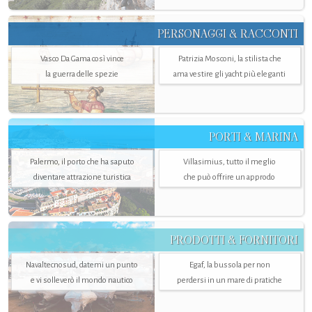
PERSONAGGI & RACCONTI
Vasco Da Gama così vince
Patrizia Mosconi, la stilista che
la guerra delle spezie
ama vestire gli yacht più eleganti
PORTI & MARINA
Palermo, il porto che ha saputo
Villasimius, tutto il meglio
diventare attrazione turistica
che può offrire un approdo
PRODOTTI & FORNITORI
Navaltecnosud, datemi un punto
Egaf, la bussola per non
e vi solleverò il mondo nautico
perdersi in un mare di pratiche