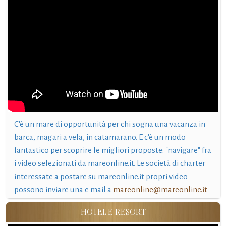
C'è un mare di opportunità per chi sogna una vacanza in
barca, magari a vela, in catamarano. E c'è un modo
fantastico per scoprire le migliori proposte: "navigare" fra
i video selezionati da mareonline.it. Le società di charter
interessate a postare su mareonline.it propri video
possono inviare una e mail a
mareonline@mareonline.it
HOTEL E RESORT