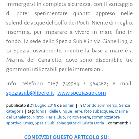
immergersi in completa sicurezza, con il vantaggio
di poter sperimentare quanto appreso nelle
splendide acque del Golfo dei Poeti. Niente di meglio,
insomma, per imparare a vivere in mare fino in
fondo. La sede dello Spezia Sub è in via Gianelli 19, a
La Spezia, ovviamente, mentre la base a mare è a
Marina del Canaletto, dove sono disponibile tre
gommoni utilizzabili per le immersioni.
Info: telefono 0187 739983 / 564582; e mail:
speziasub@libero.it
;
www.speziasub.com
pubblicato il
21 Luglio 2018
da
admin
| in
Mondo sommerso
,
Senza
categoria
| tag:
fondali delle Cinque Terre
,
foto subacquee
,
Marina
del Canaletto
,
Nitrox
,
Perla Club
,
Portovenere
,
sommozzatore
sportivo Cmas
,
Spezia Sub
,
spiaggetta di Calata Doria
| commenti:
0
CONDIVIDI QUESTO ARTICOLO SU: