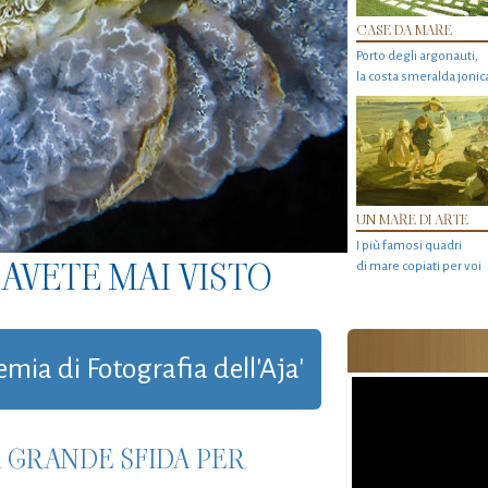
CASE DA MARE
Porto degli argonauti,
la costa smeralda jonic
UN MARE DI ARTE
I più famosi quadri
AVETE MAI VISTO
di mare copiati per voi
emia di Fotografia dell'Aja'
LA GRANDE SFIDA PER