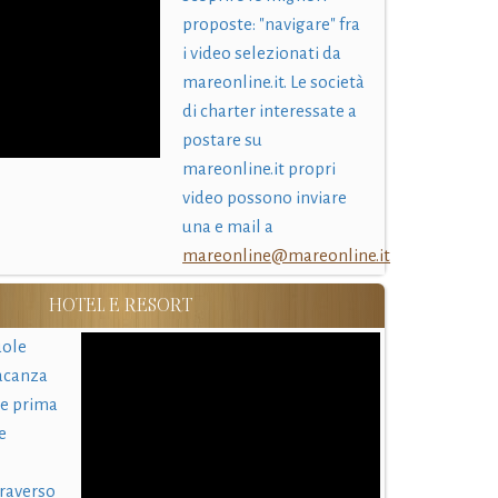
proposte: "navigare" fra
i video selezionati da
mareonline.it. Le società
di charter interessate a
postare su
mareonline.it propri
video possono inviare
una e mail a
mareonline@mareonline.it
HOTEL E RESORT
uole
acanza
 e prima
e
traverso