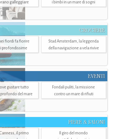
mbrano galleggiare
i bimbi in un mare di sogni
CROCIERE
i fiordi fa fiorire
Stad Amsterdam, la leggenda
i profondissime
della navigazione a vela rivive
EVENTI
dove gustare tutto
Fondali puliti, la missione
ù profondo del mare
contro un mare di rifiuti
FIERE & SALONI
 Canness, il primo
Il giro del mondo