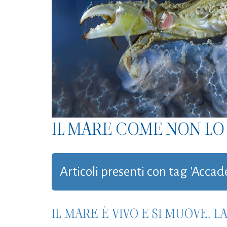
IL MARE COME NON LO 
Articoli presenti con tag 'Accad
IL MARE È VIVO E SI MUOVE. 