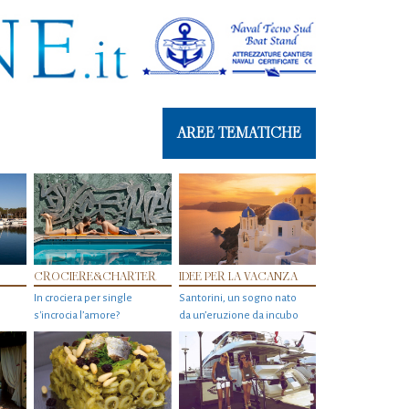
AREE TEMATICHE
CROCIERE&CHARTER
IDEE PER LA VACANZA
In crociera per single
Santorini, un sogno nato
s'incrocia l’amore?
da un’eruzione da incubo