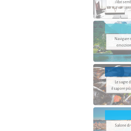
i libri se
Navigare ne
emozion
Le sagre 
il sapore pi
Salone di