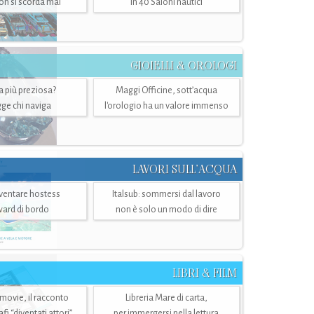
n si scorda mai
in 40 Saloni nautici
GIOIELLI & OROLOGI
ra più preziosa?
Maggi Officine, sott’acqua
ge chi naviga
l'orologio ha un valore immenso
LAVORI SULL’ACQUA
ventare hostess
Italsub: sommersi dal lavoro
ward di bordo
non è solo un modo di dire
LIBRI & FILM
 movie, il racconto
Libreria Mare di carta,
i “diventati attori”
per immergersi nella lettura