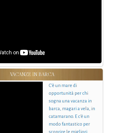
VACANZE IN BARCA
C'è un mare di
opportunità per chi
sogna una vacanza in
barca, magari a vela, in
catamarano. E c'è un
modo fantastico per
scoprire le migliori