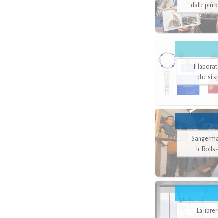
dalle più 
Il labora
che si 
Sangerman
le Rolls
La libre