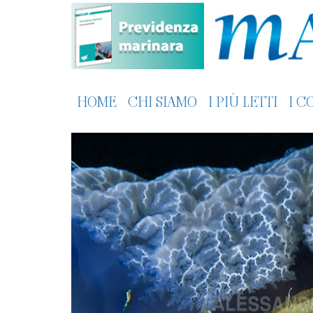
HOME
CHI SIAMO
I PIÙ LETTI
I C