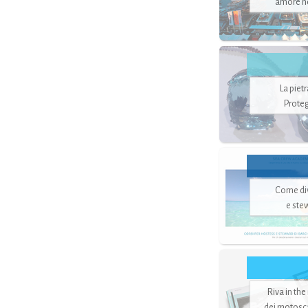
amore no
La piet
Proteg
Come di
e ste
Riva in the
dei motoscaf