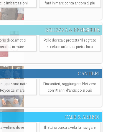
belle imbarcazioni
farà in mare conta ancora di più
BELLEZZA & BENESSERE
torio di cosmetici
Pelle dorata e protetta? Il segreto
specchia in mare
si cela in un’antica pietra Inca
CANTIERI
i, qui sono nate
Fincantieri, raggiungere Net zero
-Royce del mare
con 15 anni d'anticipo si può
CASE & ARREDI
ria-veliero dove
Il lettino barca a vela fa navigare