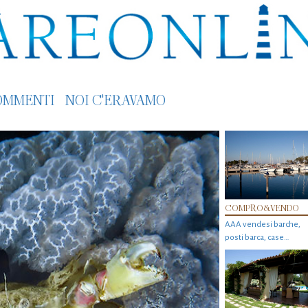
OMMENTI
NOI C'ERAVAMO
COMPRO&VENDO
AAA vendesi barche,
posti barca, case…