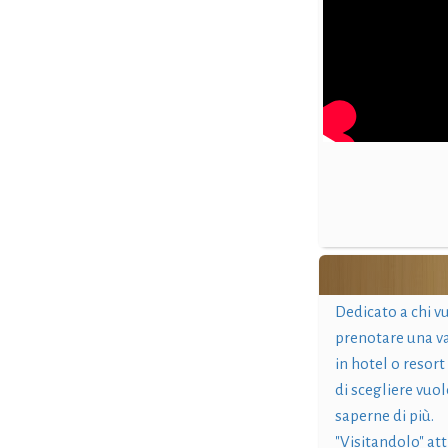
Dedicato a chi v
prenotare una v
in hotel o resort
di scegliere vuol
saperne di più.
"Visitandolo" at