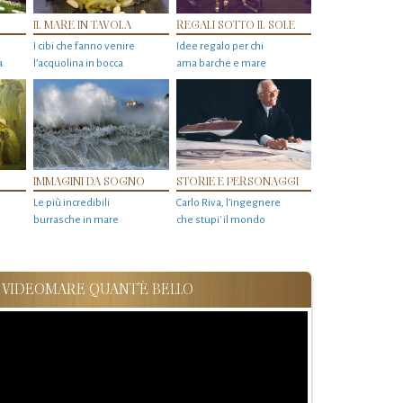
IL MARE IN TAVOLA
REGALI SOTTO IL SOLE
I cibi che fanno venire
Idee regalo per chi
a
l’acquolina in bocca
ama barche e mare
IMMAGINI DA SOGNO
STORIE E PERSONAGGI
Le più incredibili
Carlo Riva, l’ingegnere
burrasche in mare
che stupi' il mondo
VIDEOMARE QUANT'È BELLO