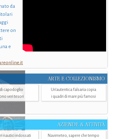
nato da
itolari
laggi
ttere on
ti
una e
eonline.it
ARTE E COLLEZIONISMO
i di capodoglio
Un’autentica falsaria copia
sono veri tesori
i quadri di mare più famosi
AZIENDE & ATTIVITÀ
ri nautici indossati
Navimeteo, sapere che tempo