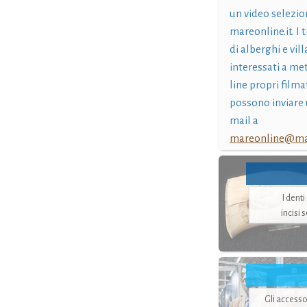
un video selezio
mareonline.it. I t
di alberghi e vil
interessati a me
line propri filma
possono inviare 
mail a
mareonline@mar
I dent
incisi 
Gli accesso