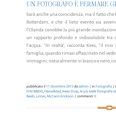
UN FOTOGRAFO È FERMARE GLI 
Sarà anche una coincidenza, ma il fatto che 
Rotterdam, e che il lieto evento sia avvenu
l’Olanda conobbe la più grande inondazione 
un rapporto profondo e indissolubile tra 
l’acqua. "In realtà", racconta Kees, "il mio
famiglia, quando rimasi affascinato nel ved
immagini, naturalmente in bianco e nero, con
pubblicato il
11 Dicembre 2015
da
admin
| in
Fotografia
| 
FHV/BBDO
,
Hasselblad
,
Kees Stuip
,
le più belle fotografie 
Beels
,
Lintas
,
McCann-Erickson
| commenti:
0