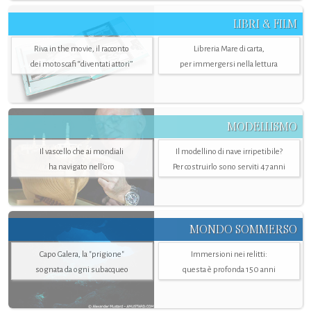
LIBRI & FILM
Riva in the movie, il racconto
Libreria Mare di carta,
dei motoscafi “diventati attori”
per immergersi nella lettura
MODELLISMO
Il vascello che ai mondiali
Il modellino di nave irripetibile?
ha navigato nell’oro
Per costruirlo sono serviti 47 anni
MONDO SOMMERSO
Capo Galera, la "prigione"
Immersioni nei relitti:
sognata da ogni subacqueo
questa è profonda 150 anni