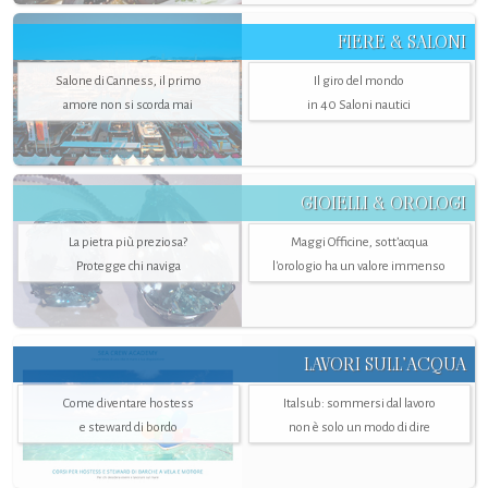
FIERE & SALONI
Salone di Canness, il primo
Il giro del mondo
amore non si scorda mai
in 40 Saloni nautici
GIOIELLI & OROLOGI
La pietra più preziosa?
Maggi Officine, sott’acqua
Protegge chi naviga
l'orologio ha un valore immenso
LAVORI SULL’ACQUA
Come diventare hostess
Italsub: sommersi dal lavoro
e steward di bordo
non è solo un modo di dire