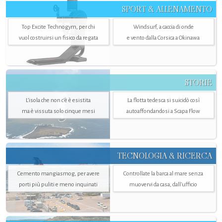
SPORT & ALLENAMENTO
Top Excite Technogym, per chi
Windsurf, a caccia di onde
vuol costruirsi un fisico da regata
e vento dalla Corsica a Okinawa
STORIE
L’isola che non c'è è esistita
La flotta tedesca si suicidò così
ma è vissuta solo cinque mesi
autoaffondandosi a Scapa Flow
TECNOLOGIA & RICERCA
Cemento mangiasmog, per avere
Controllate la barca al mare senza
porti più puliti e meno inquinati
muovervi da casa, dall’ufficio