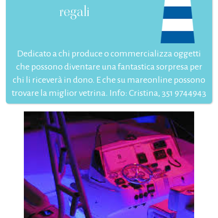
regali
Dedicato a chi produce o commercializza oggetti
che possono diventare una fantastica sorpresa per
chi li riceverà in dono. E che su mareonline possono
trovare la miglior vetrina. Info: Cristina, 351 9744943