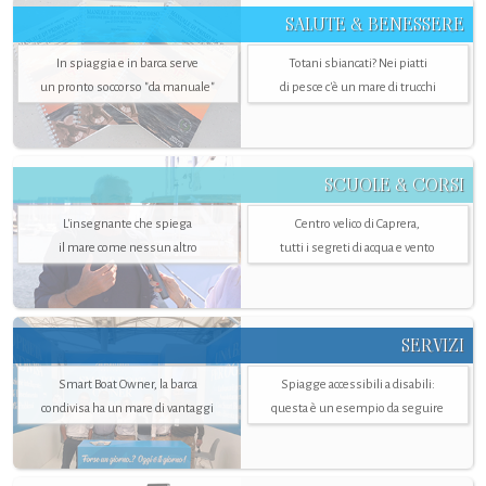
SALUTE & BENESSERE
In spiaggia e in barca serve
Totani sbiancati? Nei piatti
un pronto soccorso "da manuale"
di pesce c'è un mare di trucchi
SCUOLE & CORSI
L'insegnante che spiega
Centro velico di Caprera,
il mare come nessun altro
tutti i segreti di acqua e vento
SERVIZI
Smart Boat Owner, la barca
Spiagge accessibili a disabili:
condivisa ha un mare di vantaggi
questa è un esempio da seguire