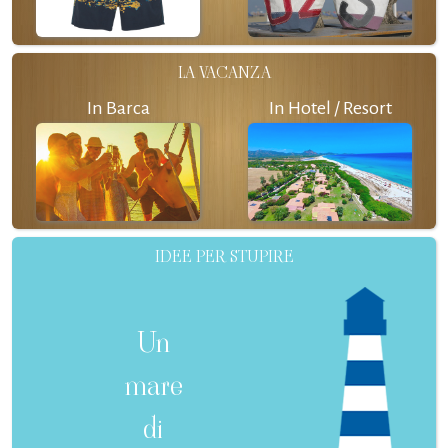
LA VACANZA
In Barca
In Hotel / Resort
IDEE PER STUPIRE
Un
mare
di