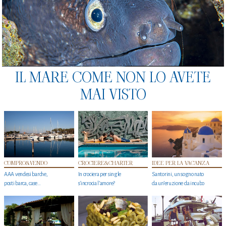
IL MARE COME NON LO AVETE
MAI VISTO
COMPRO&VENDO
CROCIERE&CHARTER
IDEE PER LA VACANZA
AAA vendesi barche,
In crociera per single
Santorini, un sogno nato
posti barca, case…
s'incrocia l’amore?
da un’eruzione da incubo