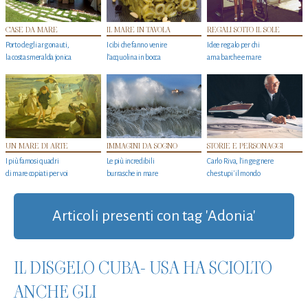
CASE DA MARE
IL MARE IN TAVOLA
REGALI SOTTO IL SOLE
Porto degli argonauti,
I cibi che fanno venire
Idee regalo per chi
la costa smeralda jonica
l’acquolina in bocca
ama barche e mare
UN MARE DI ARTE
IMMAGINI DA SOGNO
STORIE E PERSONAGGI
I più famosi quadri
Le più incredibili
Carlo Riva, l’ingegnere
di mare copiati per voi
burrasche in mare
che stupi' il mondo
Articoli presenti con tag 'Adonia'
IL DISGELO CUBA- USA HA SCIOLTO
ANCHE GLI