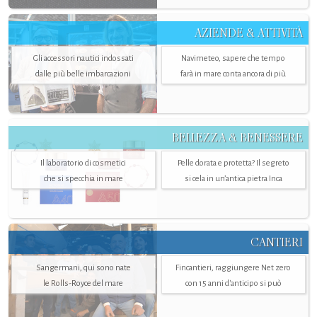
AZIENDE & ATTIVITÀ
Gli accessori nautici indossati
Navimeteo, sapere che tempo
dalle più belle imbarcazioni
farà in mare conta ancora di più
BELLEZZA & BENESSERE
Il laboratorio di cosmetici
Pelle dorata e protetta? Il segreto
che si specchia in mare
si cela in un’antica pietra Inca
CANTIERI
Sangermani, qui sono nate
Fincantieri, raggiungere Net zero
le Rolls-Royce del mare
con 15 anni d'anticipo si può