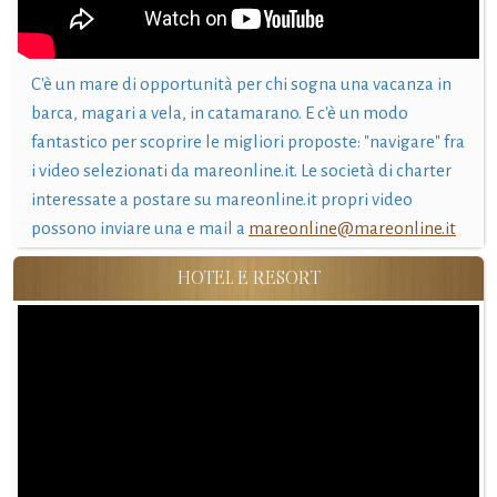
C'è un mare di opportunità per chi sogna una vacanza in
barca, magari a vela, in catamarano. E c'è un modo
fantastico per scoprire le migliori proposte: "navigare" fra
i video selezionati da mareonline.it. Le società di charter
interessate a postare su mareonline.it propri video
possono inviare una e mail a
mareonline@mareonline.it
HOTEL E RESORT