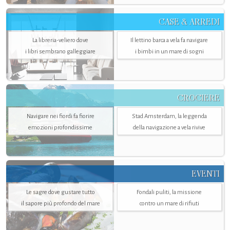
CASE & ARREDI
La libreria-veliero dove
Il lettino barca a vela fa navigare
i libri sembrano galleggiare
i bimbi in un mare di sogni
CROCIERE
Navigare nei fiordi fa fiorire
Stad Amsterdam, la leggenda
emozioni profondissime
della navigazione a vela rivive
EVENTI
Le sagre dove gustare tutto
Fondali puliti, la missione
il sapore più profondo del mare
contro un mare di rifiuti