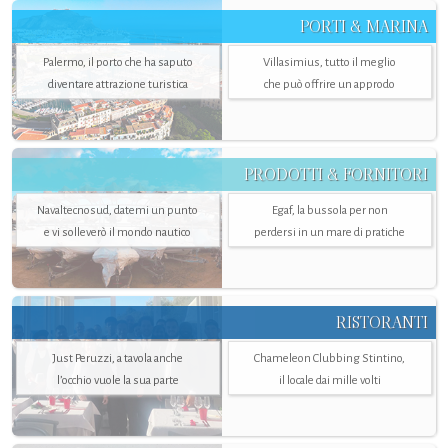
PORTI & MARINA
Palermo, il porto che ha saputo
Villasimius, tutto il meglio
diventare attrazione turistica
che può offrire un approdo
PRODOTTI & FORNITORI
Navaltecnosud, datemi un punto
Egaf, la bussola per non
e vi solleverò il mondo nautico
perdersi in un mare di pratiche
RISTORANTI
Just Peruzzi, a tavola anche
Chameleon Clubbing Stintino,
l’occhio vuole la sua parte
il locale dai mille volti