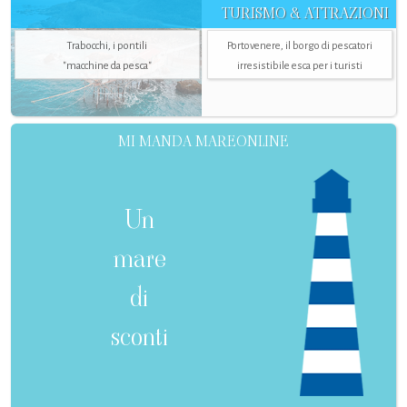
TURISMO & ATTRAZIONI
Trabocchi, i pontili
Portovenere, il borgo di pescatori
"macchine da pesca"
irresistibile esca per i turisti
MI MANDA MAREONLINE
Un
mare
di
sconti