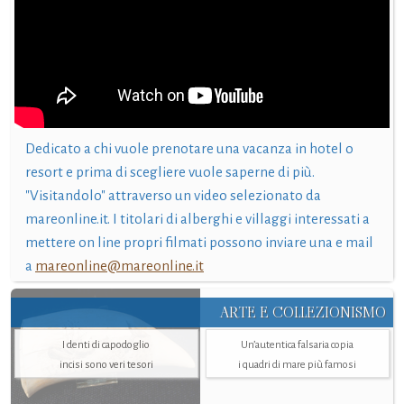
Dedicato a chi vuole prenotare una vacanza in hotel o
resort e prima di scegliere vuole saperne di più.
"Visitandolo" attraverso un video selezionato da
mareonline.it. I titolari di alberghi e villaggi interessati a
mettere on line propri filmati possono inviare una e mail
a
mareonline@mareonline.it
ARTE E COLLEZIONISMO
I denti di capodoglio
Un’autentica falsaria copia
incisi sono veri tesori
i quadri di mare più famosi