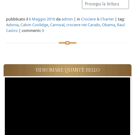
Prosegui la lettura
pubblicato il
6 Maggio 2016
da
admin
| in
Crociere & Charter
| tag:
Adonia
,
Calvin Coolidge
,
Carnival
,
crociere nei Caraibi
,
Obama
,
Raul
Castro
| commenti:
0
VIDEOMARE QUANT'È BELLO