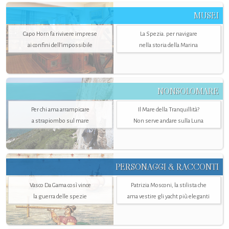
MUSEI
Capo Horn fa rivivere imprese
La Spezia. per navigare
ai confini dell’impossibile
nella storia della Marina
NONSOLOMARE
Per chi ama arrampicare
Il Mare della Tranquillità?
a strapiombo sul mare
Non serve andare sulla Luna
PERSONAGGI & RACCONTI
Vasco Da Gama così vince
Patrizia Mosconi, la stilista che
la guerra delle spezie
ama vestire gli yacht più eleganti