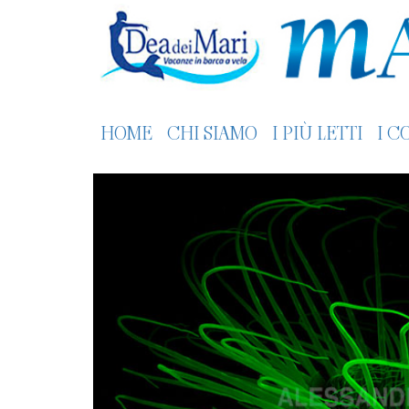
HOME
CHI SIAMO
I PIÙ LETTI
I C