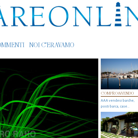
OMMENTI
NOI C'ERAVAMO
COMPRO&VENDO
AAA vendesi barche,
posti barca, case…