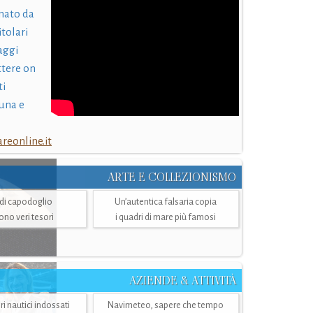
nato da
itolari
laggi
ttere on
ti
una e
eonline.it
ARTE E COLLEZIONISMO
i di capodoglio
Un’autentica falsaria copia
sono veri tesori
i quadri di mare più famosi
AZIENDE & ATTIVITÀ
ri nautici indossati
Navimeteo, sapere che tempo