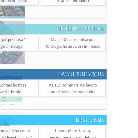
n si scorda mai
in 40 Saloni nautici
GIOIELLI & OROLOGI
ra più preziosa?
Maggi Officine, sott’acqua
ge chi naviga
l'orologio ha un valore immenso
LAVORI SULL’ACQUA
ventare hostess
Italsub: sommersi dal lavoro
ward di bordo
non è solo un modo di dire
LIBRI & FILM
 movie, il racconto
Libreria Mare di carta,
i “diventati attori”
per immergersi nella lettura