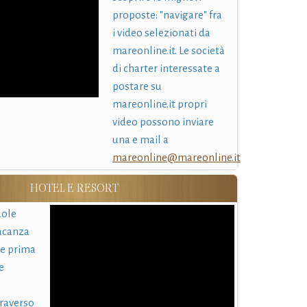
proposte: "navigare" fra
i video selezionati da
mareonline.it. Le società
di charter interessate a
postare su
mareonline.it propri
video possono inviare
una e mail a
mareonline@mareonline.it
HOTEL E RESORT
uole
acanza
 e prima
e
traverso