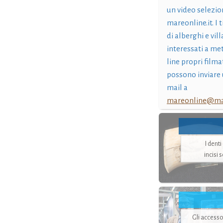
un video selezio
mareonline.it. I t
di alberghi e vil
interessati a me
line propri filma
possono inviare 
mail a
mareonline@mar
I dent
incisi 
Gli accesso