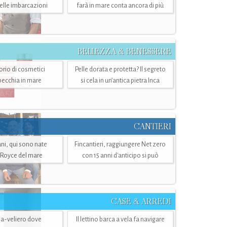
belle imbarcazioni
farà in mare conta ancora di più
BELLEZZA & BENESSERE
torio di cosmetici
Pelle dorata e protetta? Il segreto
specchia in mare
si cela in un’antica pietra Inca
CANTIERI
i, qui sono nate
Fincantieri, raggiungere Net zero
-Royce del mare
con 15 anni d'anticipo si può
CASE & ARREDI
ria-veliero dove
Il lettino barca a vela fa navigare