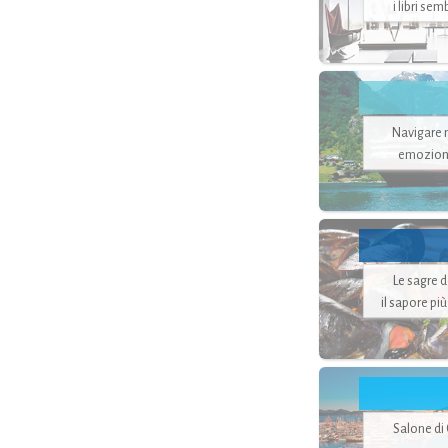
i libri se
Navigare ne
emozion
Le sagre 
il sapore pi
Salone di