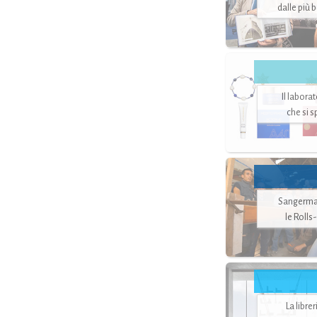
dalle più 
Il labora
che si 
Sangerman
le Rolls
La libre