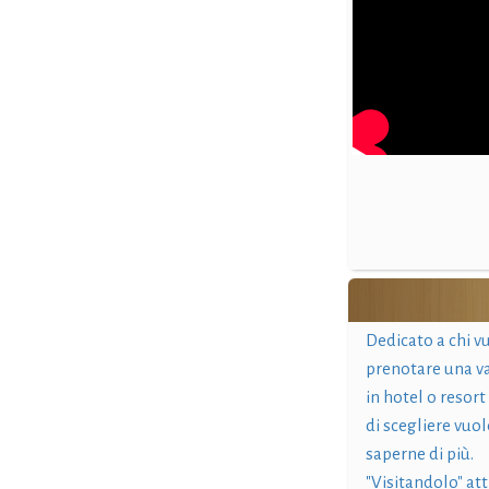
Dedicato a chi v
prenotare una v
in hotel o resort
di scegliere vuol
saperne di più.
"Visitandolo" at