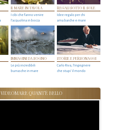
IL MARE IN TAVOLA
REGALI SOTTO IL SOLE
I cibi che fanno venire
Idee regalo per chi
a
l’acquolina in bocca
ama barche e mare
IMMAGINI DA SOGNO
STORIE E PERSONAGGI
Le più incredibili
Carlo Riva, l’ingegnere
burrasche in mare
che stupi' il mondo
VIDEOMARE QUANT'È BELLO