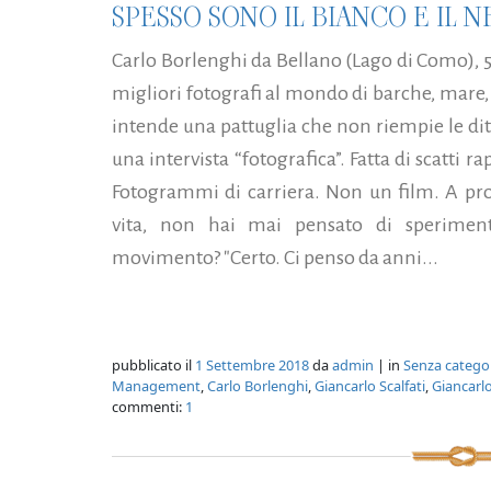
SPESSO SONO IL BIANCO E IL NE
Carlo Borlenghi da Bellano (Lago di Como), 51
migliori fotografi al mondo di barche, mare, v
intende una pattuglia che non riempie le di
una intervista “fotografica”. Fatta di scatti r
Fotogrammi di carriera. Non un film. A pro
vita, non hai mai pensato di speriment
movimento? "Certo. Ci penso da anni...
pubblicato il
1 Settembre 2018
da
admin
| in
Senza catego
Management
,
Carlo Borlenghi
,
Giancarlo Scalfati
,
Giancarlo
commenti:
1