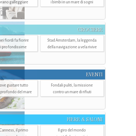
mbrano galleggiare
i bimbi in un mare di sogni
CROCIERE
i fiordi fa fiorire
Stad Amsterdam, la leggenda
i profondissime
della navigazione a vela rivive
EVENTI
dove gustare tutto
Fondali puliti, la missione
ù profondo del mare
contro un mare di rifiuti
FIERE & SALONI
 Canness, il primo
Il giro del mondo