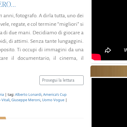
RO...
 anni, fotografo. A dirla tutta, uno dei
ele, regate, e col termine “migliori” si
ta di due mani. Decidiamo di giocare a
apidi, di attimi. Senza tante lungaggini.
posito. Ti occupi di immagini da una
are il documentario, il cinema, il
Prosegui la lettura
ria
| tag:
Alberto Lonardi
,
America’s Cup
 Vitali
,
Giuseppe Meroni
,
Uomo Vogue
|