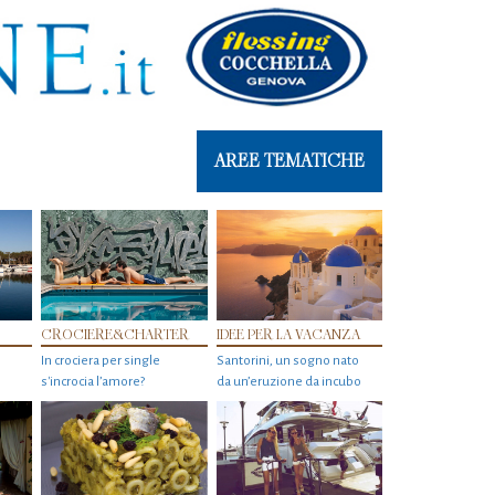
AREE TEMATICHE
CROCIERE&CHARTER
IDEE PER LA VACANZA
In crociera per single
Santorini, un sogno nato
s'incrocia l’amore?
da un’eruzione da incubo