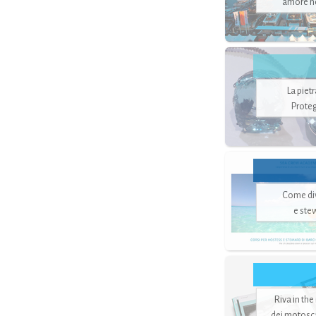
amore no
La piet
Proteg
Come di
e ste
Riva in the
dei motoscaf