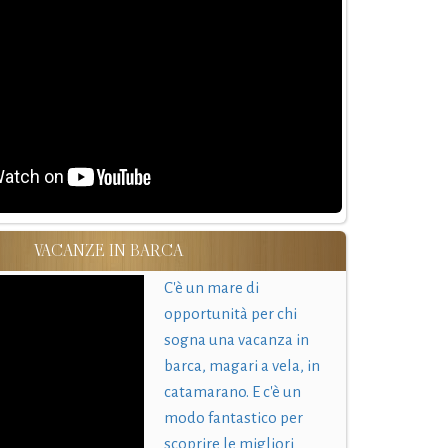
VACANZE IN BARCA
C'è un mare di
opportunità per chi
sogna una vacanza in
barca, magari a vela, in
catamarano. E c'è un
modo fantastico per
scoprire le migliori