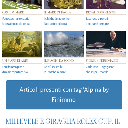
CASE DA MARE
IL MARE IN TAVOLA
REGALI SOTTO IL SOLE
Porto degli argonauti,
I cibi che fanno venire
Idee regalo per chi
la costa smeralda jonica
l’acquolina in bocca
ama barche e mare
UN MARE DI ARTE
IMMAGINI DA SOGNO
STORIE E PERSONAGGI
I più famosi quadri
Le più incredibili
Carlo Riva, l’ingegnere
di mare copiati per voi
burrasche in mare
che stupi' il mondo
Articoli presenti con tag 'Alpina by
Finimmo'
MILLEVELE E GIRAGLIA ROLEX CUP, IL