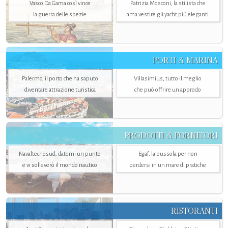
Vasco Da Gama così vince
Patrizia Mosconi, la stilista che
la guerra delle spezie
ama vestire gli yacht più eleganti
PORTI & MARINA
Palermo, il porto che ha saputo
Villasimius, tutto il meglio
diventare attrazione turistica
che può offrire un approdo
PRODOTTI & FORNITORI
Navaltecnosud, datemi un punto
Egaf, la bussola per non
e vi solleverò il mondo nautico
perdersi in un mare di pratiche
RISTORANTI