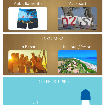
Abbigliamento
Accessori
LA VACANZA
In Barca
In Hotel / Resort
IDEE PER STUPIRE
Un