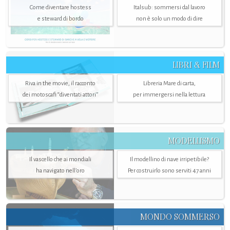
Come diventare hostess
Italsub: sommersi dal lavoro
e steward di bordo
non è solo un modo di dire
LIBRI & FILM
Riva in the movie, il racconto
Libreria Mare di carta,
dei motoscafi “diventati attori”
per immergersi nella lettura
MODELLISMO
Il vascello che ai mondiali
Il modellino di nave irripetibile?
ha navigato nell’oro
Per costruirlo sono serviti 47 anni
MONDO SOMMERSO