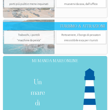
porti più puliti e meno inquinati
muovervi da casa, dall’ufficio
TURISMO & ATTRAZIONI
Trabocchi, i pontili
Portovenere, il borgo di pescatori
"macchine da pesca"
irresistibile esca per i turisti
MI MANDA MAREONLINE
Un
mare
di