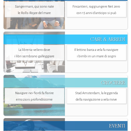
Sangermani, qui sono nate
Fincantieri, raggiungere Net zero
le Rolls-Royce del mare
con 15 anni d'anticipo si può
CASE & ARREDI
La libreria-veliero dove
Il lettino barca a vela fa navigare
i libri sembrano galleggiare
i bimbi in un mare di sogni
CROCIERE
Navigare nei fiordi fa fiorire
Stad Amsterdam, la leggenda
emozioni profondissime
della navigazione a vela rivive
EVENTI