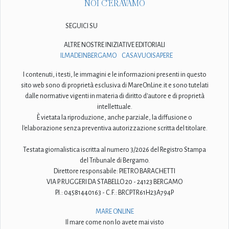
NOI C'ERAVAMO
SEGUICI SU
ALTRE NOSTRE INIZIATIVE EDITORIALI
ILMADEINBERGAMO
CASAVUOISAPERE
I contenuti, i testi, le immagini e le informazioni presenti in questo
sito web sono di proprietà esclusiva di MareOnLine.it e sono tutelati
dalle normative vigenti in materia di diritto d'autore e di proprietà
intellettuale.
È vietata la riproduzione, anche parziale, la diffusione o
l'elaborazione senza preventiva autorizzazione scritta del titolare.
Testata giornalistica iscritta al numero 3/2026 del Registro Stampa
del Tribunale di Bergamo.
Direttore responsabile: PIETRO BARACHETTI
VIA P. RUGGERI DA STABELLO 20 - 24123 BERGAMO
P.I.: 04581440163 - C.F.: BRCPTR61H23A794P
MARE ONLINE
Il mare come non lo avete mai visto