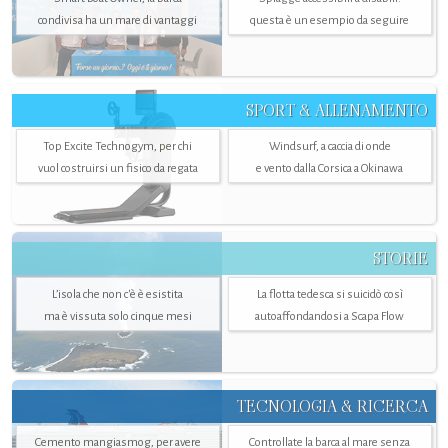
condivisa ha un mare di vantaggi
questa è un esempio da seguire
SPORT & ALLENAMENTO
Top Excite Technogym, per chi
Windsurf, a caccia di onde
vuol costruirsi un fisico da regata
e vento dalla Corsica a Okinawa
STORIE
L’isola che non c'è è esistita
La flotta tedesca si suicidò così
ma è vissuta solo cinque mesi
autoaffondandosi a Scapa Flow
TECNOLOGIA & RICERCA
Cemento mangiasmog, per avere
Controllate la barca al mare senza