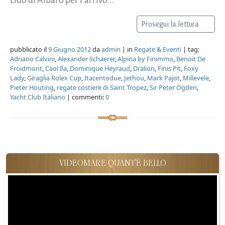
Prosegui la lettura
pubblicato il
9 Giugno 2012
da
admin
| in
Regate & Eventi
| tag:
Adriano Calvini
,
Alexander Schaerer
,
Alpina by Finimmo
,
Benoit De
Froidmont
,
Caol Ila
,
Dominique Heyraud
,
Dralion
,
Finis Pit
,
Foxy
Lady
,
Giraglia Rolex Cup
,
Itacentodue
,
Jethou
,
Mark Pajot
,
Millevele
,
Pieter Houting
,
regate costiere di Saint Tropez
,
Sir Peter Ogden
,
Yacht Club Italiano
| commenti:
0
VIDEOMARE QUANT'È BELLO