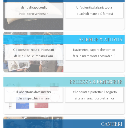
I denti di capodoglio
Un’autentica falsaria copia
incisi sono veri tesori
i quadri di mare più famosi
AZIENDE & ATTIVITÀ
Gli accessori nautici indossati
Navimeteo, sapere che tempo
dalle più belle imbarcazioni
farà in mare conta ancora di più
BELLEZZA & BENESSERE
Il laboratorio di cosmetici
Pelle dorata e protetta? Il segreto
che si specchia in mare
si cela in un’antica pietra Inca
CANTIERI