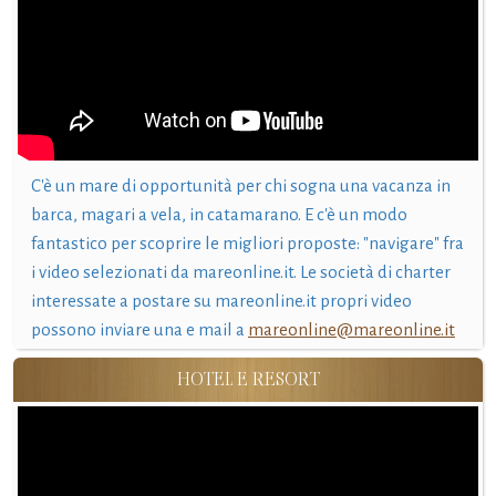
C'è un mare di opportunità per chi sogna una vacanza in
barca, magari a vela, in catamarano. E c'è un modo
fantastico per scoprire le migliori proposte: "navigare" fra
i video selezionati da mareonline.it. Le società di charter
interessate a postare su mareonline.it propri video
possono inviare una e mail a
mareonline@mareonline.it
HOTEL E RESORT