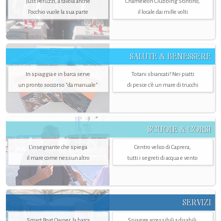
Just Peruzzi, a tavola anche
Chameleon Clubbing Stintino,
l’occhio vuole la sua parte
il locale dai mille volti
SALUTE & BENESSERE
In spiaggia e in barca serve
Totani sbiancati? Nei piatti
un pronto soccorso "da manuale"
di pesce c'è un mare di trucchi
SCUOLE & CORSI
L'insegnante che spiega
Centro velico di Caprera,
il mare come nessun altro
tutti i segreti di acqua e vento
SERVIZI
Smart Boat Owner, la barca
Spiagge accessibili a disabili: