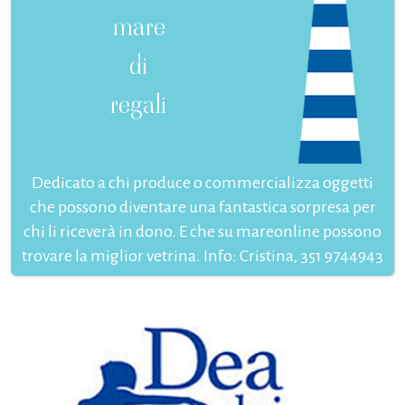
mare
di
regali
Dedicato a chi produce o commercializza oggetti
che possono diventare una fantastica sorpresa per
chi li riceverà in dono. E che su mareonline possono
trovare la miglior vetrina. Info: Cristina, 351 9744943