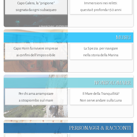
Capo Galera, la "prigione"
Immersioni nei relitti:
sognata da ogni subacqueo
questa è profonda 150 anni
MUSEI
Capo Horn fa rivivere imprese
La Spezia. per navigare
ai confini dell’impossibile
nella storia della Marina
NONSOLOMARE
Per chi ama arrampicare
Il Mare della Tranquillità?
a strapiombo sul mare
Non serve andare sulla Luna
PERSONAGGI & RACCONTI