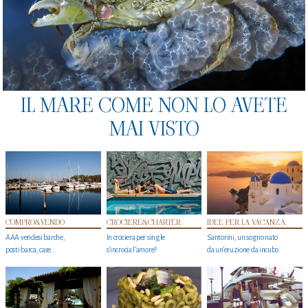
IL MARE COME NON LO AVETE
MAI VISTO
COMPRO&VENDO
CROCIERE&CHARTER
IDEE PER LA VACANZA
AAA vendesi barche,
In crociera per single
Santorini, un sogno nato
posti barca, case…
s'incrocia l’amore?
da un’eruzione da incubo