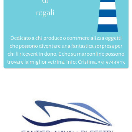
regali
Dedicato a chi produce o commercializza oggetti
che possono diventare una fantastica sorpresa per
chi li riceverà in dono. E che su mareonline possono
trovare la miglior vetrina. Info: Cristina, 351 9744943