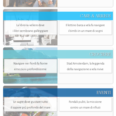
CASE & ARREDI
La libreria-veliero dove
Il lettino barca a vela fa navigare
i libri sembrano galleggiare
i bimbi in un mare di sogni
CROCIERE
Navigare nei fiordi fa fiorire
Stad Amsterdam, la leggenda
emozioni profondissime
della navigazione a vela rivive
EVENTI
Le sagre dove gustare tutto
Fondali puliti, la missione
il sapore più profondo del mare
contro un mare di rifiuti