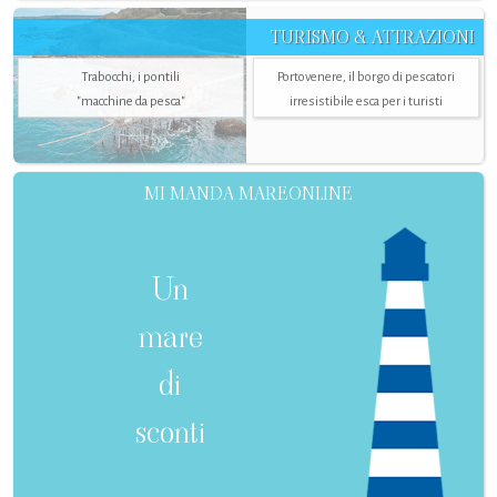
TURISMO & ATTRAZIONI
Trabocchi, i pontili
Portovenere, il borgo di pescatori
"macchine da pesca"
irresistibile esca per i turisti
MI MANDA MAREONLINE
Un
mare
di
sconti