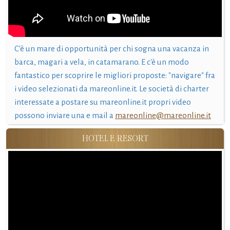
C'è un mare di opportunità per chi sogna una vacanza in
barca, magari a vela, in catamarano. E c'è un modo
fantastico per scoprire le migliori proposte: "navigare" fra
i video selezionati da mareonline.it. Le società di charter
interessate a postare su mareonline.it propri video
possono inviare una e mail a
mareonline@mareonline.it
HOTEL E RESORT