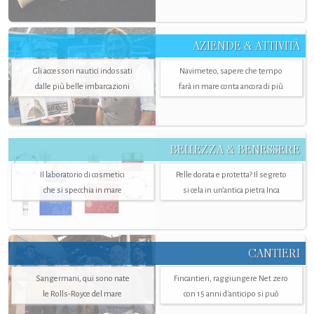
AZIENDE & ATTIVITÀ
Gli accessori nautici indossati
Navimeteo, sapere che tempo
dalle più belle imbarcazioni
farà in mare conta ancora di più
BELLEZZA & BENESSERE
Il laboratorio di cosmetici
Pelle dorata e protetta? Il segreto
che si specchia in mare
si cela in un’antica pietra Inca
CANTIERI
Sangermani, qui sono nate
Fincantieri, raggiungere Net zero
le Rolls-Royce del mare
con 15 anni d'anticipo si può