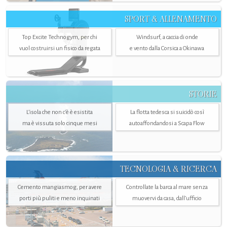
SPORT & ALLENAMENTO
Top Excite Technogym, per chi
Windsurf, a caccia di onde
vuol costruirsi un fisico da regata
e vento dalla Corsica a Okinawa
STORIE
L’isola che non c'è è esistita
La flotta tedesca si suicidò così
ma è vissuta solo cinque mesi
autoaffondandosi a Scapa Flow
TECNOLOGIA & RICERCA
Cemento mangiasmog, per avere
Controllate la barca al mare senza
porti più puliti e meno inquinati
muovervi da casa, dall’ufficio