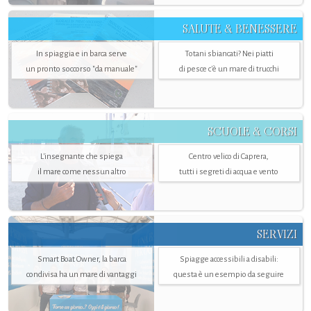
SALUTE & BENESSERE
In spiaggia e in barca serve
Totani sbiancati? Nei piatti
un pronto soccorso "da manuale"
di pesce c'è un mare di trucchi
SCUOLE & CORSI
L'insegnante che spiega
Centro velico di Caprera,
il mare come nessun altro
tutti i segreti di acqua e vento
SERVIZI
Smart Boat Owner, la barca
Spiagge accessibili a disabili:
condivisa ha un mare di vantaggi
questa è un esempio da seguire