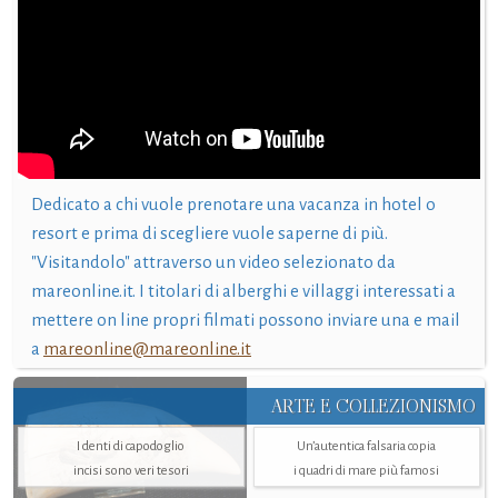
Dedicato a chi vuole prenotare una vacanza in hotel o
resort e prima di scegliere vuole saperne di più.
"Visitandolo" attraverso un video selezionato da
mareonline.it. I titolari di alberghi e villaggi interessati a
mettere on line propri filmati possono inviare una e mail
a
mareonline@mareonline.it
ARTE E COLLEZIONISMO
I denti di capodoglio
Un’autentica falsaria copia
incisi sono veri tesori
i quadri di mare più famosi