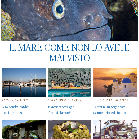
IL MARE COME NON LO AVETE
MAI VISTO
COMPRO&VENDO
CROCIERE&CHARTER
IDEE PER LA VACANZA
AAA vendesi barche,
In crociera per single
Santorini, un sogno nato
posti barca, case…
s'incrocia l’amore?
da un’eruzione da incubo