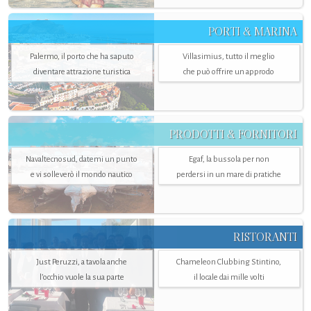
PORTI & MARINA
Palermo, il porto che ha saputo
Villasimius, tutto il meglio
diventare attrazione turistica
che può offrire un approdo
PRODOTTI & FORNITORI
Navaltecnosud, datemi un punto
Egaf, la bussola per non
e vi solleverò il mondo nautico
perdersi in un mare di pratiche
RISTORANTI
Just Peruzzi, a tavola anche
Chameleon Clubbing Stintino,
l’occhio vuole la sua parte
il locale dai mille volti