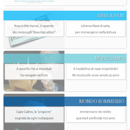
LIBRI & FILM
Riva in the movie, il racconto
Libreria Mare di carta,
dei motoscafi “diventati attori”
per immergersi nella lettura
MODELLISMO
Il vascello che ai mondiali
Il modellino di nave irripetibile?
ha navigato nell’oro
Per costruirlo sono serviti 47 anni
MONDO SOMMERSO
Capo Galera, la "prigione"
Immersioni nei relitti:
sognata da ogni subacqueo
questa è profonda 150 anni