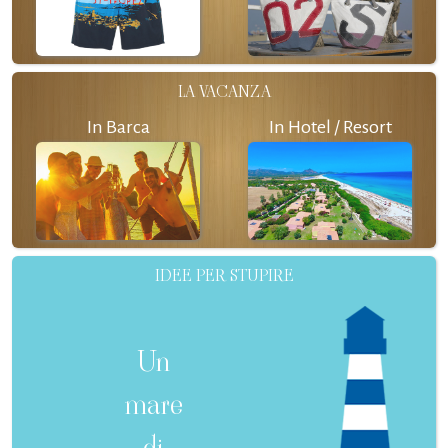
LA VACANZA
In Barca
In Hotel / Resort
IDEE PER STUPIRE
Un
mare
di