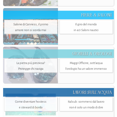
FIERE & SALONI
Salone di Canness, il primo
Il giro del mondo
amore non si scorda mai
in 40 Saloni nautici
GIOIELLI & OROLOGI
La pietra più preziosa?
Maggi Officine, sott’acqua
Protegge chi naviga
l'orologio ha un valore immenso
LAVORI SULL’ACQUA
Come diventare hostess
Italsub: sommersi dal lavoro
e steward di bordo
non è solo un modo di dire