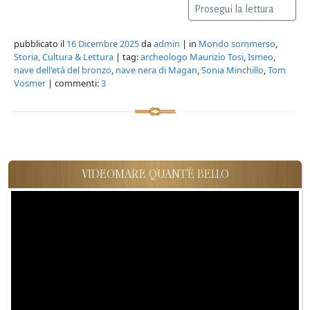
Prosegui la lettura
pubblicato il
16 Dicembre 2025
da
admin
| in
Mondo sommerso
,
Storia, Cultura & Lettura
| tag:
archeologo Maurizio Tosi
,
Ismeo
,
nave dell'età del bronzo
,
nave nera di Magan
,
Sonia Minchillo
,
Tom
Vosmer
| commenti:
3
VIDEOMARE QUANT'È BELLO