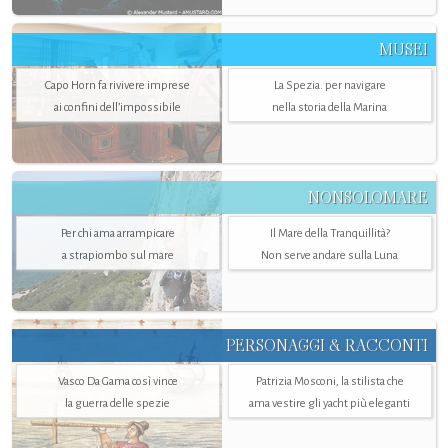
MUSEI
Capo Horn fa rivivere imprese
La Spezia. per navigare
ai confini dell’impossibile
nella storia della Marina
NONSOLOMARE
Per chi ama arrampicare
Il Mare della Tranquillità?
a strapiombo sul mare
Non serve andare sulla Luna
PERSONAGGI & RACCONTI
Vasco Da Gama così vince
Patrizia Mosconi, la stilista che
la guerra delle spezie
ama vestire gli yacht più eleganti