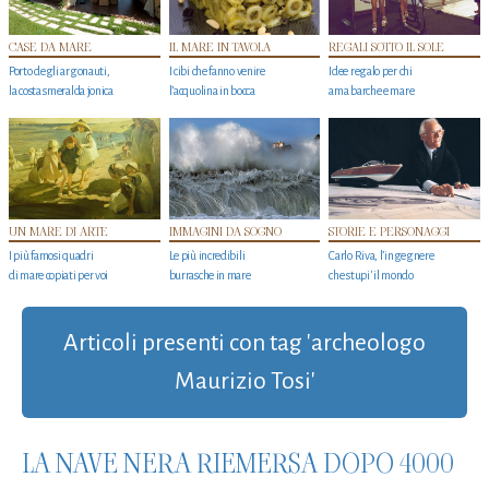
CASE DA MARE
IL MARE IN TAVOLA
REGALI SOTTO IL SOLE
Porto degli argonauti,
I cibi che fanno venire
Idee regalo per chi
la costa smeralda jonica
l’acquolina in bocca
ama barche e mare
UN MARE DI ARTE
IMMAGINI DA SOGNO
STORIE E PERSONAGGI
I più famosi quadri
Le più incredibili
Carlo Riva, l’ingegnere
di mare copiati per voi
burrasche in mare
che stupi' il mondo
Articoli presenti con tag 'archeologo
Maurizio Tosi'
LA NAVE NERA RIEMERSA DOPO 4000