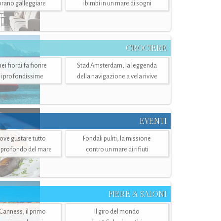
mbrano galleggiare
i bimbi in un mare di sogni
CROCIERE
i fiordi fa fiorire
Stad Amsterdam, la leggenda
i profondissime
della navigazione a vela rivive
EVENTI
dove gustare tutto
Fondali puliti, la missione
ù profondo del mare
contro un mare di rifiuti
FIERE & SALONI
 Canness, il primo
Il giro del mondo