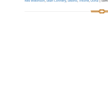
Red Wilkinson
,
Sean Connery
,
Sebino
,
Tritone
,
Ucina
| com