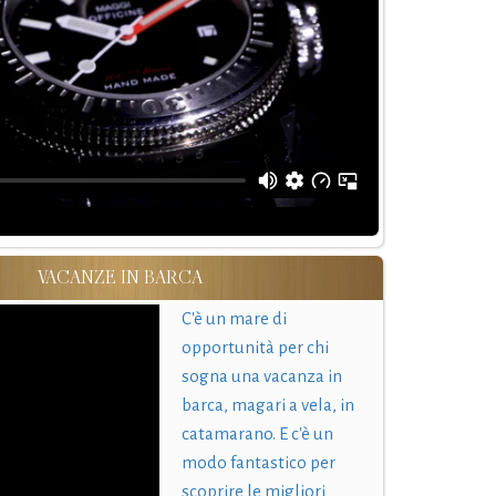
VACANZE IN BARCA
C'è un mare di
opportunità per chi
sogna una vacanza in
barca, magari a vela, in
catamarano. E c'è un
modo fantastico per
scoprire le migliori