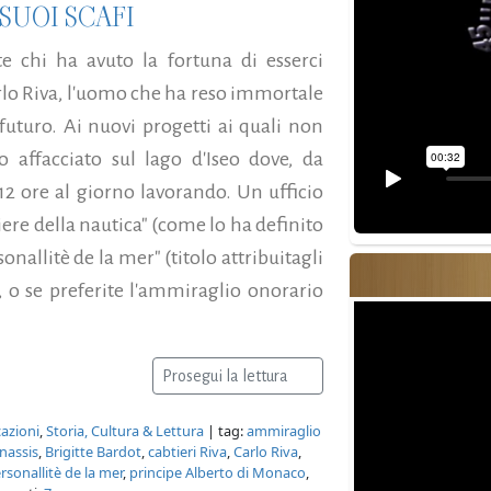
SUOI SCAFI
e chi ha avuto la fortuna di esserci
rlo Riva, l'uomo che ha reso immortale
futuro. Ai nuovi progetti ai quali non
 affacciato sul lago d'Iseo dove, da
 12 ore al giorno lavorando. Un ufficio
niere della nautica" (come lo ha definito
onallitè de la mer" (titolo attribuitagli
, o se preferite l'ammiraglio onorario
Prosegui la lettura
azioni
,
Storia, Cultura & Lettura
| tag:
ammiraglio
nassis
,
Brigitte Bardot
,
cabtieri Riva
,
Carlo Riva
,
rsonallitè de la mer
,
principe Alberto di Monaco
,