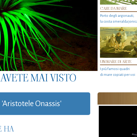
CASE DA MARE
Porto degli argonauti,
la costa smeralda jonic
UN MARE DI ARTE
I più famosi quadri
AVETE MAI VISTO
di mare copiati per voi
 'Aristotele Onassis'
E HA