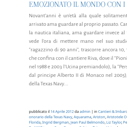
EMOZIONATO IL MONDO CON I 
Novant'anni è un'età alla quale solitament
arrivato ama guardare al proprio passato. Ca
la nautica italiana, ama guardare invece al 
vede l'ora di mettere mano nel suo studio
"ragazzino di 90 anni", trascorre ancora 10,
che confina con il cantiere Riva, dove il "Pio
nel 1988 e 2003 l'Ucina premiandolo), la "Pers
dal principe Alberto II di Monaco nel 2005)
della Texas Navy...
pubblicato il
14 Aprile 2012
da
admin
| in
Cantieri & Imbarc
onorario della Texas Navy
,
Aquarama
,
Ariston
,
Aristotele O
Florida
,
Ingrid Bergman
,
Jean Paul Belmondo
,
Liz Taylor
,
Pe