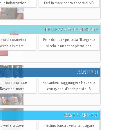
belle imbarcazioni
farà in mare conta ancora di più
BELLEZZA & BENESSERE
torio di cosmetici
Pelle dorata e protetta? Il segreto
specchia in mare
si cela in un’antica pietra Inca
CANTIERI
i, qui sono nate
Fincantieri, raggiungere Net zero
-Royce del mare
con 15 anni d'anticipo si può
CASE & ARREDI
ria-veliero dove
Il lettino barca a vela fa navigare