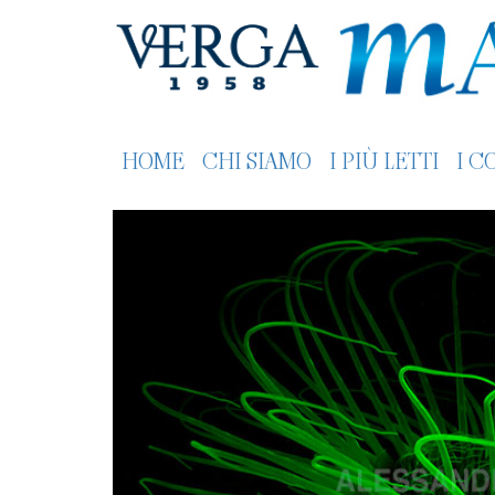
HOME
CHI SIAMO
I PIÙ LETTI
I C