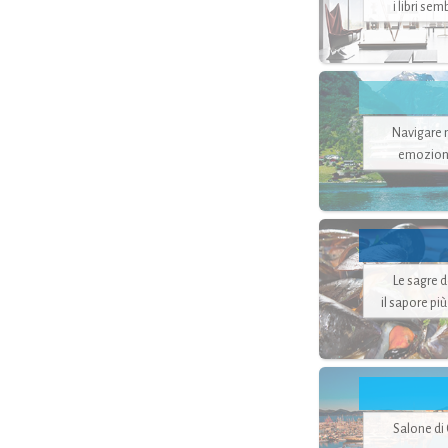
i libri se
Navigare ne
emozion
Le sagre 
il sapore pi
Salone di