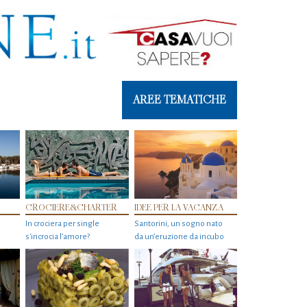
AREE TEMATICHE
CROCIERE&CHARTER
IDEE PER LA VACANZA
In crociera per single
Santorini, un sogno nato
s'incrocia l’amore?
da un’eruzione da incubo