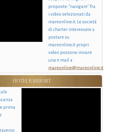
proposte: "navigare" fra
i video selezionati da
mareonline.it. Le società
di charter interessate a
postare su
mareonline.it propri
video possono inviare
una e mail a
mareonline@mareonline.it
HOTEL E RESORT
uole
acanza
 e prima
e
traverso