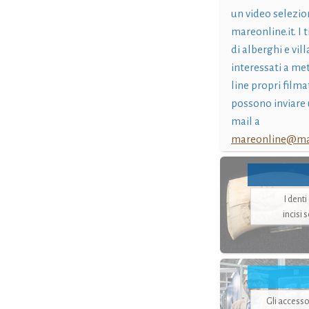
un video selezio
mareonline.it. I t
di alberghi e vil
interessati a me
line propri filma
possono inviare 
mail a
mareonline@mar
I dent
incisi 
Gli accesso