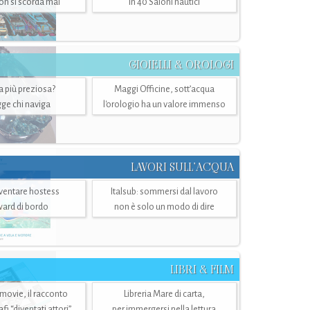
n si scorda mai
in 40 Saloni nautici
GIOIELLI & OROLOGI
ra più preziosa?
Maggi Officine, sott’acqua
ge chi naviga
l'orologio ha un valore immenso
LAVORI SULL’ACQUA
ventare hostess
Italsub: sommersi dal lavoro
ward di bordo
non è solo un modo di dire
LIBRI & FILM
 movie, il racconto
Libreria Mare di carta,
i “diventati attori”
per immergersi nella lettura