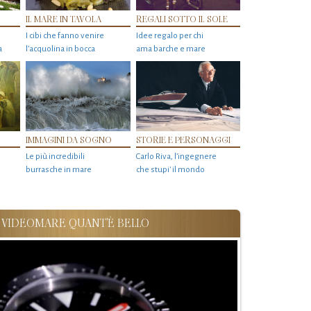
IL MARE IN TAVOLA
REGALI SOTTO IL SOLE
I cibi che fanno venire
Idee regalo per chi
a
l’acquolina in bocca
ama barche e mare
IMMAGINI DA SOGNO
STORIE E PERSONAGGI
Le più incredibili
Carlo Riva, l’ingegnere
burrasche in mare
che stupi' il mondo
VIDEOMARE QUANT'È BELLO