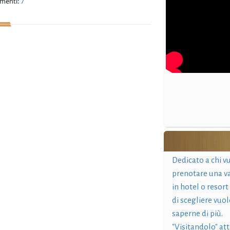
menti:
7
Dedicato a chi v
prenotare una v
in hotel o resort
di scegliere vuol
saperne di più.
"Visitandolo" at