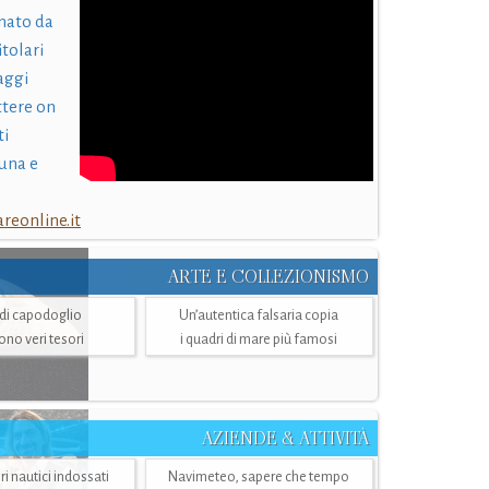
nato da
itolari
laggi
ttere on
ti
una e
eonline.it
ARTE E COLLEZIONISMO
i di capodoglio
Un’autentica falsaria copia
sono veri tesori
i quadri di mare più famosi
AZIENDE & ATTIVITÀ
ri nautici indossati
Navimeteo, sapere che tempo