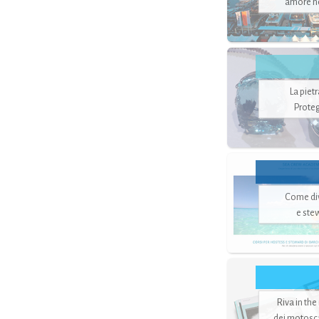
amore no
La piet
Proteg
Come di
e ste
Riva in the
dei motoscaf