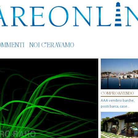
OMMENTI
NOI C'ERAVAMO
COMPRO&VENDO
AAA vendesi barche,
posti barca, case…