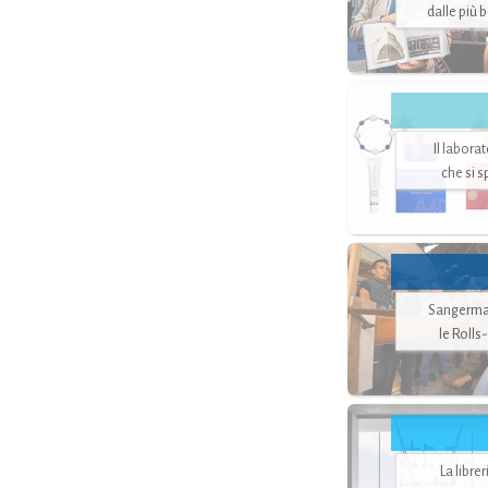
dalle più 
Il labora
che si 
Sangerman
le Rolls
La libre