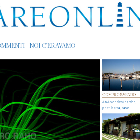
OMMENTI
NOI C'ERAVAMO
COMPRO&VENDO
AAA vendesi barche,
posti barca, case…