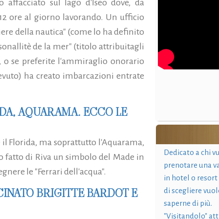
 affacciato sul lago d'Iseo dove, da
 12 ore al giorno lavorando. Un ufficio
niere della nautica" (come lo ha definito
onallitè de la mer" (titolo attribuitagli
, o se preferite l'ammiraglio onorario
evuto) ha creato imbarcazioni entrate
IDA, AQUARAMA. ECCO LE
e il Florida, ma soprattutto l'Aquarama,
Dedicato a chi v
 fatto di Riva un simbolo del Made in
prenotare una v
gnere le "Ferrari dell'acqua".
in hotel o resort
CINATO BRIGITTE BARDOT E
di scegliere vuol
saperne di più.
"Visitandolo" at