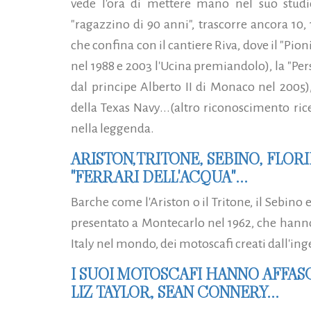
vede l'ora di mettere mano nel suo studio
"ragazzino di 90 anni", trascorre ancora 10,
che confina con il cantiere Riva, dove il "Pio
nel 1988 e 2003 l'Ucina premiandolo), la "Pers
dal principe Alberto II di Monaco nel 2005)
della Texas Navy...
(altro riconoscimento ric
nella leggenda.
ARISTON,TRITONE, SEBINO, FLOR
"FERRARI DELL'ACQUA"...
Barche come l'Ariston o il Tritone, il Sebino 
presentato a Montecarlo nel 1962, che hanno
Italy nel mondo, dei motoscafi creati dall'inge
I SUOI MOTOSCAFI HANNO AFFAS
LIZ TAYLOR, SEAN CONNERY...