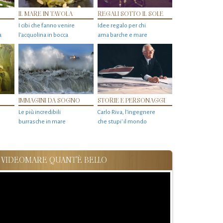
IL MARE IN TAVOLA
REGALI SOTTO IL SOLE
I cibi che fanno venire
Idee regalo per chi
a
l’acquolina in bocca
ama barche e mare
IMMAGINI DA SOGNO
STORIE E PERSONAGGI
Le più incredibili
Carlo Riva, l’ingegnere
burrasche in mare
che stupi' il mondo
VIDEOMARE QUANT'È BELLO