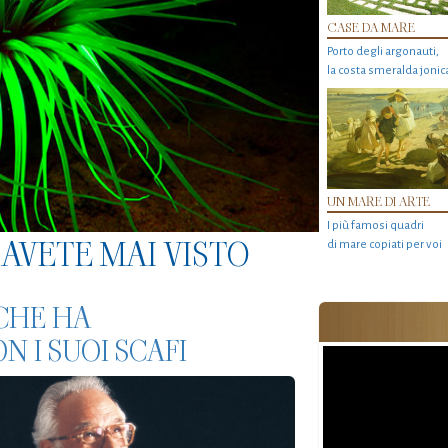
CASE DA MARE
Porto degli argonauti,
la costa smeralda jonic
UN MARE DI ARTE
I più famosi quadri
AVETE MAI VISTO
di mare copiati per voi
 CHE HA
 I SUOI SCAFI