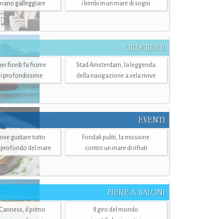
mbrano galleggiare
i bimbi in un mare di sogni
CROCIERE
i fiordi fa fiorire
Stad Amsterdam, la leggenda
i profondissime
della navigazione a vela rivive
EVENTI
dove gustare tutto
Fondali puliti, la missione
ù profondo del mare
contro un mare di rifiuti
FIERE & SALONI
 Canness, il primo
Il giro del mondo