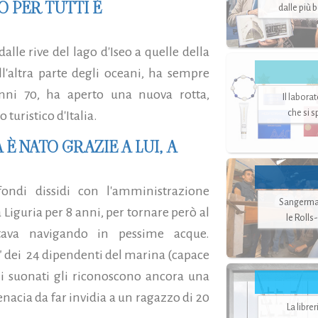
O PER TUTTI È
dalle più 
lle rive del lago d'Iseo a quelle della
ll'altra parte degli oceani, ha sempre
nni 70, ha aperto una nuova rotta,
Il labora
che si 
 turistico d'Italia.
 È NATO GRAZIE A LUI, A
fondi dissidi con l'amministrazione
Sangerman
 Liguria per 8 anni, per tornare però al
le Rolls
ava navigando in pessime acque.
" dei 24 dipendenti del marina (capace
i suonati gli riconoscono ancora una
enacia da far invidia a un ragazzo di 20
La libre