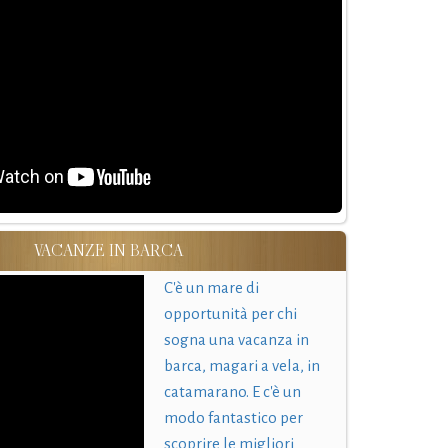
VACANZE IN BARCA
C'è un mare di
opportunità per chi
sogna una vacanza in
barca, magari a vela, in
catamarano. E c'è un
modo fantastico per
scoprire le migliori