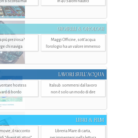
n si scorda mai
in 40 Saloni nautici
GIOIELLI & OROLOGI
ra più preziosa?
Maggi Officine, sott’acqua
ge chi naviga
l'orologio ha un valore immenso
LAVORI SULL’ACQUA
ventare hostess
Italsub: sommersi dal lavoro
ward di bordo
non è solo un modo di dire
LIBRI & FILM
 movie, il racconto
Libreria Mare di carta,
i “diventati attori”
per immergersi nella lettura