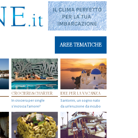
AREE TEMATICHE
CROCIERE&CHARTER
IDEE PER LA VACANZA
In crociera per single
Santorini, un sogno nato
s'incrocia l’amore?
da un’eruzione da incubo