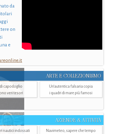
nato da
itolari
laggi
ttere on
ti
una e
eonline.it
ARTE E COLLEZIONISMO
i di capodoglio
Un’autentica falsaria copia
sono veri tesori
i quadri di mare più famosi
AZIENDE & ATTIVITÀ
ri nautici indossati
Navimeteo, sapere che tempo