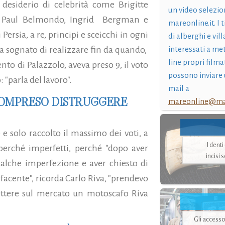
 desiderio di celebrità come Brigitte
un video selezio
an Paul Belmondo, Ingrid Bergman e
mareonline.it. I t
 Persia, a re, principi e sceicchi in ogni
di alberghi e vil
a sognato di realizzare fin da quando,
interessati a me
line propri filma
to di Palazzolo, aveva preso 9, il voto
possono inviare 
: "parla del lavoro".
mail a
 COMPRESO DISTRUGGERE
mareonline@mar
e solo raccolto il massimo dei voti, a
I dent
 perché imperfetti, perché "dopo aver
incisi 
ualche imperfezione e aver chiesto di
sfacente", ricorda Carlo Riva, "prendevo
ttere sul mercato un motoscafo Riva
Gli accesso