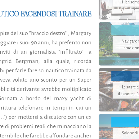
i libri se
UTICO FACENDOSI TRAINARE
ite del suo "braccio destro" , Margary
Navigare ne
ggiare i suoi 90 anni, ha preferito non
emozion
iti di un giornalista "infiltrato" a
Ingrid Bergman, alla quale, ricorda
hi per farle fare sci nautico trainata da
aveva voluto uno sconto per un Super
Le sagre 
bblicità derivante avrebbe moltiplicato
il sapore pi
 giornata a bordo del maxy yacht di
irittura telefonare in tempi in cui un
..") per mettersi a discutere con un ex
re di problemi reali che minacciano la
Salone di
a terribile che farebbe affondare anche i