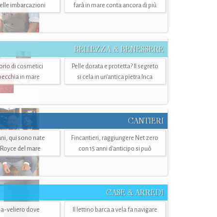
belle imbarcazioni
farà in mare conta ancora di più
BELLEZZA & BENESSERE
torio di cosmetici
Pelle dorata e protetta? Il segreto
specchia in mare
si cela in un’antica pietra Inca
CANTIERI
i, qui sono nate
Fincantieri, raggiungere Net zero
-Royce del mare
con 15 anni d'anticipo si può
CASE & ARREDI
ria-veliero dove
Il lettino barca a vela fa navigare