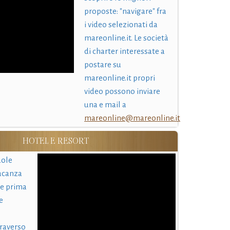
proposte: "navigare" fra
i video selezionati da
mareonline.it. Le società
di charter interessate a
postare su
mareonline.it propri
video possono inviare
una e mail a
mareonline@mareonline.it
HOTEL E RESORT
uole
acanza
 e prima
e
traverso