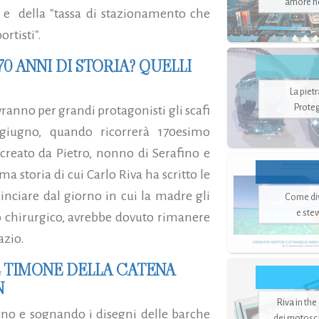
amore no
ci e della "tassa di stazionamento che
rtisti".
70 ANNI DI STORIA? QUELLI
La piet
Proteg
anno per grandi protagonisti gli scafi
giugno, quando ricorrerà 170esimo
 creato da Pietro, nonno di Serafino e
 storia di cui Carlo Riva ha scritto le
nciare dal giorno in cui la madre gli
Come di
e ste
to chirurgico, avrebbe dovuto rimanere
azio.
L TIMONE DELLA CATENA
N
Riva in the
rno e sognando i disegni delle barche
dei motoscaf