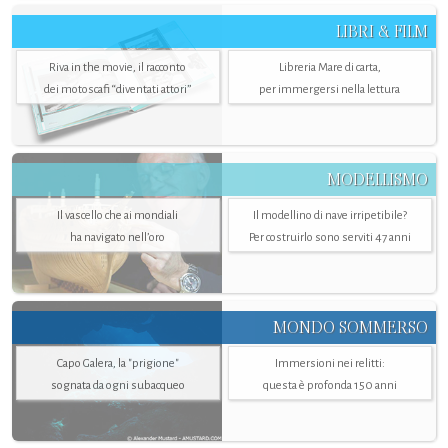
LIBRI & FILM
Riva in the movie, il racconto
Libreria Mare di carta,
dei motoscafi “diventati attori”
per immergersi nella lettura
MODELLISMO
Il vascello che ai mondiali
Il modellino di nave irripetibile?
ha navigato nell’oro
Per costruirlo sono serviti 47 anni
MONDO SOMMERSO
Capo Galera, la "prigione"
Immersioni nei relitti:
sognata da ogni subacqueo
questa è profonda 150 anni