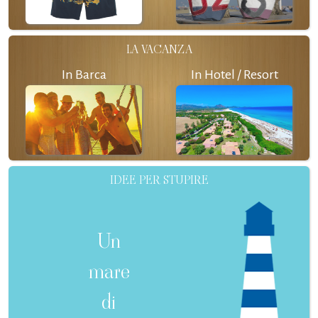
LA VACANZA
In Barca
In Hotel / Resort
IDEE PER STUPIRE
Un
mare
di