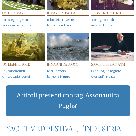
CASE DA MARE
IL MARE IN TAVOLA
REGALI SOTTO IL SOLE
Porto degli argonauti,
I cibi che fanno venire
Idee regalo per chi
la costa smeralda jonica
l’acquolina in bocca
ama barche e mare
UN MARE DI ARTE
IMMAGINI DA SOGNO
STORIE E PERSONAGGI
I più famosi quadri
Le più incredibili
Carlo Riva, l’ingegnere
di mare copiati per voi
burrasche in mare
che stupi' il mondo
Articoli presenti con tag 'Assonautica
Puglia'
YACHT MED FESTIVAL, L'INDUSTRIA