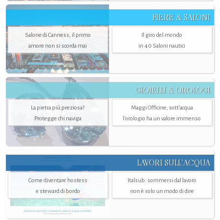
FIERE & SALONI
Salone di Canness, il primo
Il giro del mondo
amore non si scorda mai
in 40 Saloni nautici
GIOIELLI & OROLOGI
La pietra più preziosa?
Maggi Officine, sott’acqua
Protegge chi naviga
l'orologio ha un valore immenso
LAVORI SULL’ACQUA
Come diventare hostess
Italsub: sommersi dal lavoro
e steward di bordo
non è solo un modo di dire