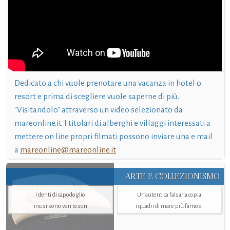
Dedicato a chi vuole prenotare una vacanza in hotel o
resort e prima di scegliere vuole saperne di più.
"Visitandolo" attraverso un video selezionato da
mareonline.it. I titolari di alberghi e villaggi interessati a
mettere on line propri filmati possono inviare una e mail
a
mareonline@mareonline.it
ARTE E COLLEZIONISMO
I denti di capodoglio
Un’autentica falsaria copia
incisi sono veri tesori
i quadri di mare più famosi