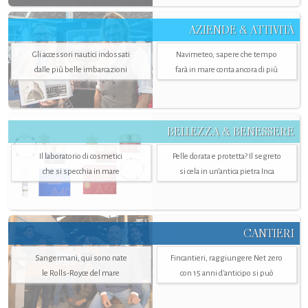
AZIENDE & ATTIVITÀ
Gli accessori nautici indossati
Navimeteo, sapere che tempo
dalle più belle imbarcazioni
farà in mare conta ancora di più
BELLEZZA & BENESSERE
Il laboratorio di cosmetici
Pelle dorata e protetta? Il segreto
che si specchia in mare
si cela in un’antica pietra Inca
CANTIERI
Sangermani, qui sono nate
Fincantieri, raggiungere Net zero
le Rolls-Royce del mare
con 15 anni d'anticipo si può