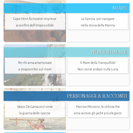
MUSEI
Capo Horn fa rivivere imprese
La Spezia. per navigare
ai confini dell’impossibile
nella storia della Marina
NONSOLOMARE
Per chi ama arrampicare
Il Mare della Tranquillità?
a strapiombo sul mare
Non serve andare sulla Luna
PERSONAGGI & RACCONTI
Vasco Da Gama così vince
Patrizia Mosconi, la stilista che
la guerra delle spezie
ama vestire gli yacht più eleganti