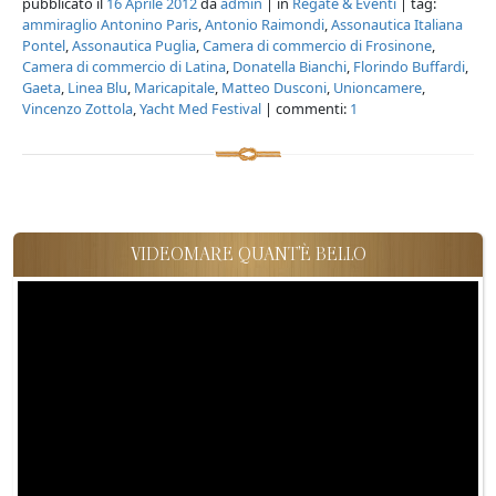
pubblicato il
16 Aprile 2012
da
admin
| in
Regate & Eventi
| tag:
ammiraglio Antonino Paris
,
Antonio Raimondi
,
Assonautica Italiana
Pontel
,
Assonautica Puglia
,
Camera di commercio di Frosinone
,
Camera di commercio di Latina
,
Donatella Bianchi
,
Florindo Buffardi
,
Gaeta
,
Linea Blu
,
Maricapitale
,
Matteo Dusconi
,
Unioncamere
,
Vincenzo Zottola
,
Yacht Med Festival
| commenti:
1
VIDEOMARE QUANT'È BELLO