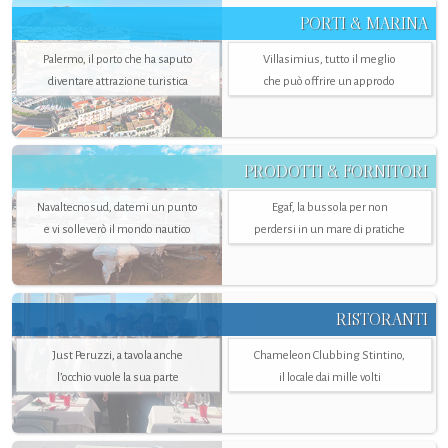
PORTI & MARINA
Palermo, il porto che ha saputo
Villasimius, tutto il meglio
diventare attrazione turistica
che può offrire un approdo
PRODOTTI & FORNITORI
Navaltecnosud, datemi un punto
Egaf, la bussola per non
e vi solleverò il mondo nautico
perdersi in un mare di pratiche
RISTORANTI
Just Peruzzi, a tavola anche
Chameleon Clubbing Stintino,
l’occhio vuole la sua parte
il locale dai mille volti