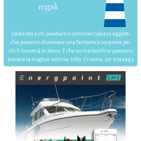
regali
Dedicato a chi produce o commercializza oggetti
che possono diventare una fantastica sorpresa per
chi li riceverà in dono. E che su mareonline possono
trovare la miglior vetrina. Info: Cristina, 351 9744943