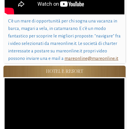
C'è un mare di opportunità per chi sogna una vacanza in
barca, magari a vela, in catamarano. E c'è un modo
fantastico per scoprire le migliori proposte: "navigare" fra
i video selezionati da mareonline.it. Le società di charter
interessate a postare su mareonline.it propri video
possono inviare una e mail a
mareonline@mareonline.it
HOTEL E RESORT