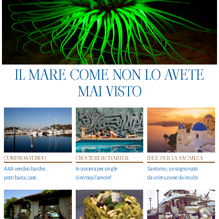
IL MARE COME NON LO AVETE
MAI VISTO
COMPRO&VENDO
CROCIERE&CHARTER
IDEE PER LA VACANZA
AAA vendesi barche,
In crociera per single
Santorini, un sogno nato
posti barca, case…
s'incrocia l’amore?
da un’eruzione da incubo