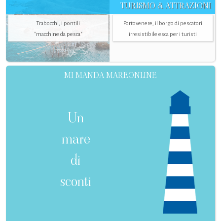
TURISMO & ATTRAZIONI
Trabocchi, i pontili
Portovenere, il borgo di pescatori
"macchine da pesca"
irresistibile esca per i turisti
MI MANDA MAREONLINE
Un
mare
di
sconti