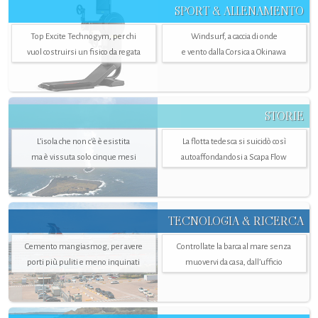
SPORT & ALLENAMENTO
Top Excite Technogym, per chi
Windsurf, a caccia di onde
vuol costruirsi un fisico da regata
e vento dalla Corsica a Okinawa
STORIE
L’isola che non c'è è esistita
La flotta tedesca si suicidò così
ma è vissuta solo cinque mesi
autoaffondandosi a Scapa Flow
TECNOLOGIA & RICERCA
Cemento mangiasmog, per avere
Controllate la barca al mare senza
porti più puliti e meno inquinati
muovervi da casa, dall’ufficio