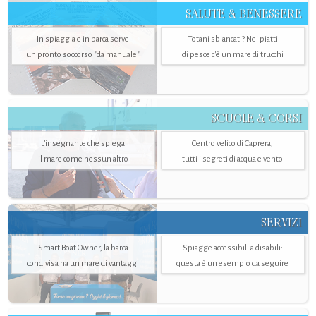
SALUTE & BENESSERE
In spiaggia e in barca serve
Totani sbiancati? Nei piatti
un pronto soccorso "da manuale"
di pesce c'è un mare di trucchi
SCUOLE & CORSI
L'insegnante che spiega
Centro velico di Caprera,
il mare come nessun altro
tutti i segreti di acqua e vento
SERVIZI
Smart Boat Owner, la barca
Spiagge accessibili a disabili:
condivisa ha un mare di vantaggi
questa è un esempio da seguire