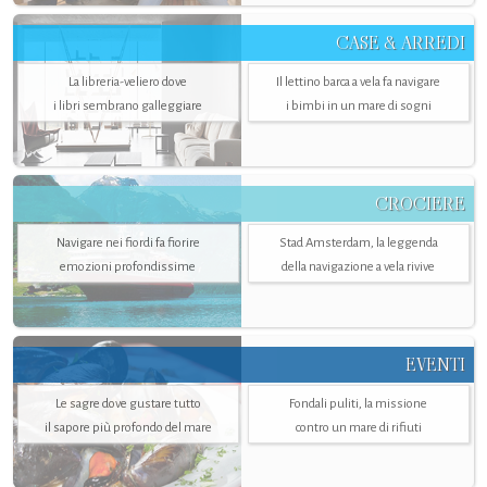
CASE & ARREDI
La libreria-veliero dove
Il lettino barca a vela fa navigare
i libri sembrano galleggiare
i bimbi in un mare di sogni
CROCIERE
Navigare nei fiordi fa fiorire
Stad Amsterdam, la leggenda
emozioni profondissime
della navigazione a vela rivive
EVENTI
Le sagre dove gustare tutto
Fondali puliti, la missione
il sapore più profondo del mare
contro un mare di rifiuti