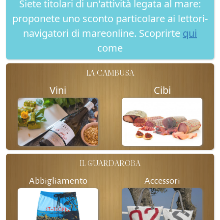
Siete titolari di un'attività legata al mare:
proponete uno sconto particolare ai lettori-
navigatori di mareonline. Scoprirte
qui
come
LA CAMBUSA
Vini
Cibi
IL GUARDAROBA
Abbigliamento
Accessori