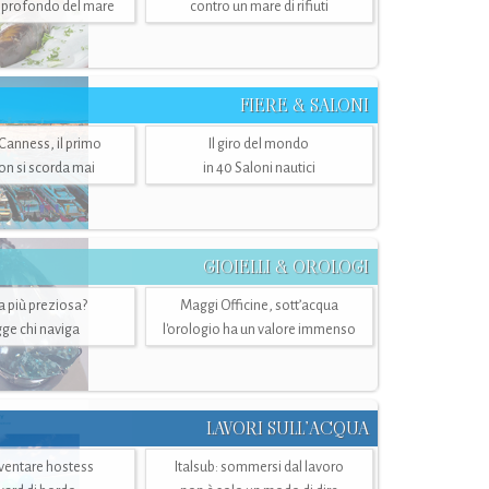
ù profondo del mare
contro un mare di rifiuti
FIERE & SALONI
 Canness, il primo
Il giro del mondo
n si scorda mai
in 40 Saloni nautici
GIOIELLI & OROLOGI
ra più preziosa?
Maggi Officine, sott’acqua
ge chi naviga
l'orologio ha un valore immenso
LAVORI SULL’ACQUA
ventare hostess
Italsub: sommersi dal lavoro