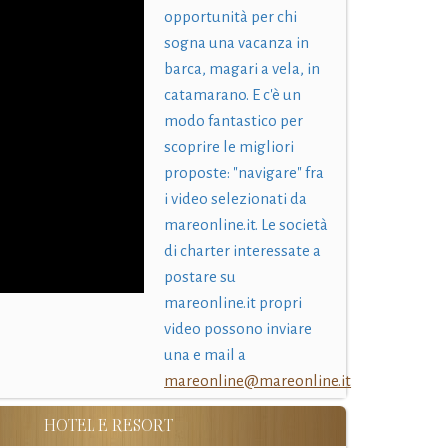
opportunità per chi
sogna una vacanza in
barca, magari a vela, in
catamarano. E c'è un
modo fantastico per
scoprire le migliori
proposte: "navigare" fra
i video selezionati da
mareonline.it. Le società
di charter interessate a
postare su
mareonline.it propri
video possono inviare
una e mail a
mareonline@mareonline.it
HOTEL E RESORT