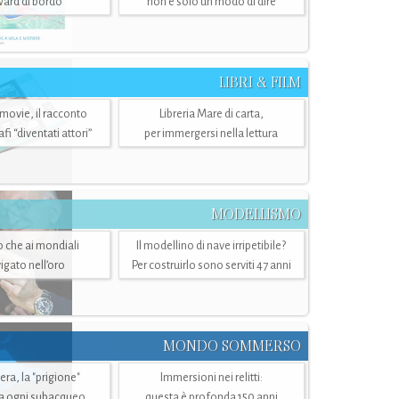
ward di bordo
non è solo un modo di dire
LIBRI & FILM
 movie, il racconto
Libreria Mare di carta,
i “diventati attori”
per immergersi nella lettura
MODELLISMO
lo che ai mondiali
Il modellino di nave irripetibile?
igato nell’oro
Per costruirlo sono serviti 47 anni
MONDO SOMMERSO
ra, la "prigione"
Immersioni nei relitti:
a ogni subacqueo
questa è profonda 150 anni