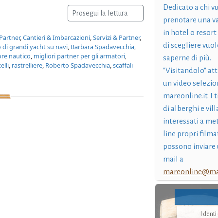
Dedicato a chi v
Prosegui la lettura
prenotare una v
in hotel o resort
Partner
,
Cantieri & Imbarcazioni
,
Servizi & Partner
,
di scegliere vuol
o di grandi yacht su navi
,
Barbara Spadavecchia
,
tore nautico
,
migliori partner per gli armatori
,
saperne di più.
elli
,
rastrelliere
,
Roberto Spadavecchia
,
scaffali
"Visitandolo" at
un video selezio
mareonline.it. I t
di alberghi e vil
interessati a me
line propri filma
possono inviare 
mail a
mareonline@mar
I dent