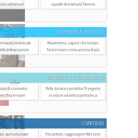
sono veri tesori
i quadri di mare più famosi
AZIENDE & ATTIVITÀ
ri nautici indossati
Navimeteo, sapere che tempo
belle imbarcazioni
farà in mare conta ancora di più
BELLEZZA & BENESSERE
torio di cosmetici
Pelle dorata e protetta? Il segreto
specchia in mare
si cela in un’antica pietra Inca
CANTIERI
i, qui sono nate
Fincantieri, raggiungere Net zero