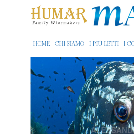
HOME
CHI SIAMO
I PIÙ LETTI
I C