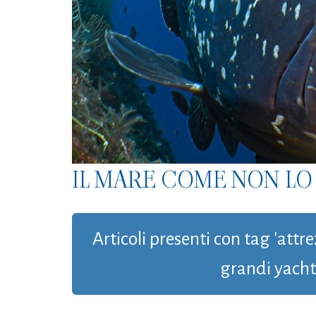
IL MARE COME NON LO 
Articoli presenti con tag 'attre
grandi yacht