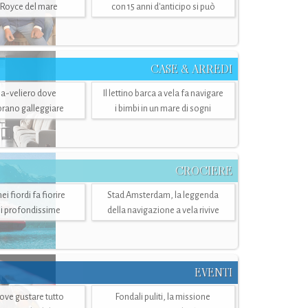
-Royce del mare
con 15 anni d'anticipo si può
CASE & ARREDI
ria-veliero dove
Il lettino barca a vela fa navigare
mbrano galleggiare
i bimbi in un mare di sogni
CROCIERE
i fiordi fa fiorire
Stad Amsterdam, la leggenda
i profondissime
della navigazione a vela rivive
EVENTI
dove gustare tutto
Fondali puliti, la missione