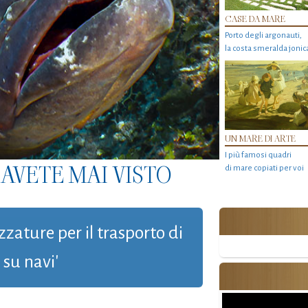
CASE DA MARE
Porto degli argonauti,
la costa smeralda jonic
UN MARE DI ARTE
I più famosi quadri
AVETE MAI VISTO
di mare copiati per voi
zzature per il trasporto di
 su navi'