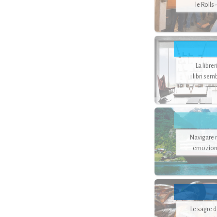
le Rolls
La libre
i libri se
Navigare ne
emozion
Le sagre 