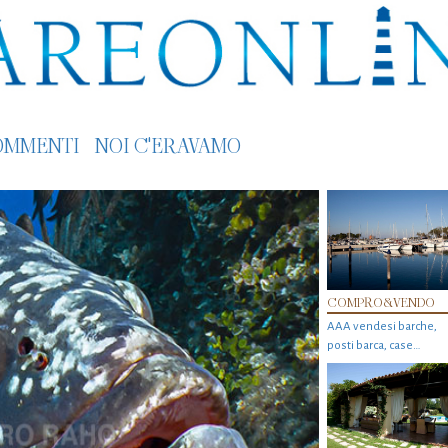
OMMENTI
NOI C'ERAVAMO
COMPRO&VENDO
AAA vendesi barche,
posti barca, case…