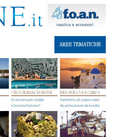
AREE TEMATICHE
CROCIERE&CHARTER
IDEE PER LA VACANZA
In crociera per single
Santorini, un sogno nato
s'incrocia l’amore?
da un’eruzione da incubo