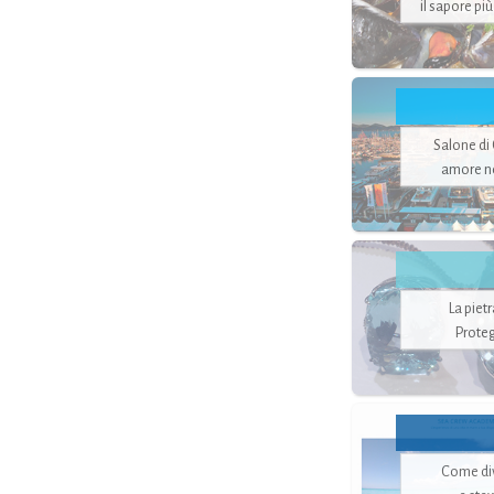
il sapore pi
Salone di
amore no
La piet
Proteg
Come di