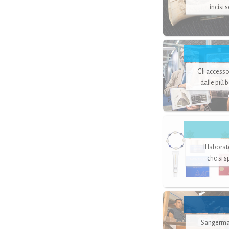
incisi 
Gli accesso
dalle più 
Il labora
che si 
Sangerman