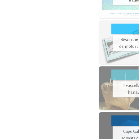
e ste
Riva in the
dei motoscaf
Il vascel
ha nav
Capo Gale
sognata d