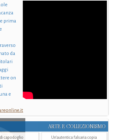
uole
acanza
 e prima
e
traverso
nato da
itolari
laggi
ttere on
ti
una e
eonline.it
ARTE E COLLEZIONISMO
i di capodoglio
Un’autentica falsaria copia