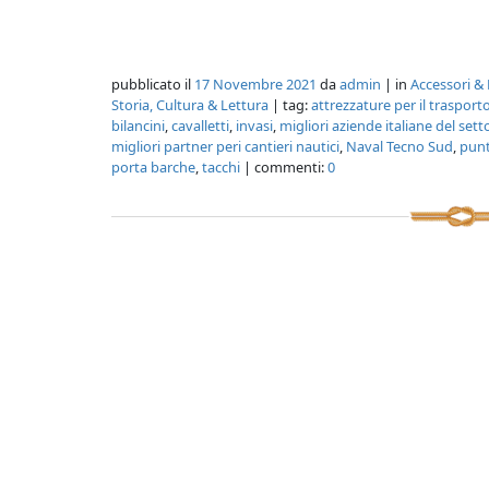
pubblicato il
17 Novembre 2021
da
admin
| in
Accessori & 
Storia, Cultura & Lettura
| tag:
attrezzature per il trasport
bilancini
,
cavalletti
,
invasi
,
migliori aziende italiane del set
migliori partner peri cantieri nautici
,
Naval Tecno Sud
,
punt
porta barche
,
tacchi
| commenti:
0