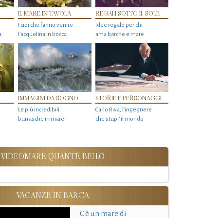
IL MARE IN TAVOLA
REGALI SOTTO IL SOLE
I cibi che fanno venire
Idee regalo per chi
a
l’acquolina in bocca
ama barche e mare
IMMAGINI DA SOGNO
STORIE E PERSONAGGI
Le più incredibili
Carlo Riva, l’ingegnere
burrasche in mare
che stupi' il mondo
VIDEOMARE QUANT'È BELLO
VACANZE IN BARCA
C'è un mare di