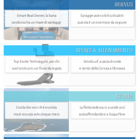
SERVIZI
Smart Boat Owner, la barca
Spiagge accessibili a disabili:
condivisa ha un mare di vantaggi
questa è un esempio da seguire
SPORT & ALLENAMENTO
Top Excite Technogym, per chi
Windsurf, a caccia di onde
vuol costruirsi un fisico da regata
e vento dalla Corsica a Okinawa
STORIE
L’isola che non c'è è esistita
La flotta tedesca si suicidò così
ma è vissuta solo cinque mesi
autoaffondandosi a Scapa Flow