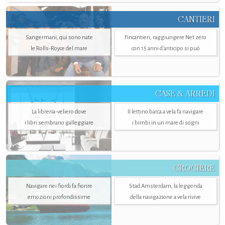
CANTIERI
Sangermani, qui sono nate
Fincantieri, raggiungere Net zero
le Rolls-Royce del mare
con 15 anni d'anticipo si può
CASE & ARREDI
La libreria-veliero dove
Il lettino barca a vela fa navigare
i libri sembrano galleggiare
i bimbi in un mare di sogni
CROCIERE
Navigare nei fiordi fa fiorire
Stad Amsterdam, la leggenda
emozioni profondissime
della navigazione a vela rivive