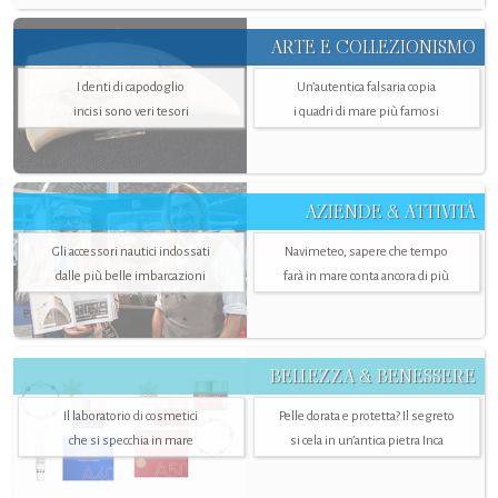
ARTE E COLLEZIONISMO
I denti di capodoglio
Un’autentica falsaria copia
incisi sono veri tesori
i quadri di mare più famosi
AZIENDE & ATTIVITÀ
Gli accessori nautici indossati
Navimeteo, sapere che tempo
dalle più belle imbarcazioni
farà in mare conta ancora di più
BELLEZZA & BENESSERE
Il laboratorio di cosmetici
Pelle dorata e protetta? Il segreto
che si specchia in mare
si cela in un’antica pietra Inca