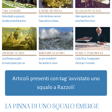
CASE DA MARE
IL MARE IN TAVOLA
REGALI SOTTO IL SOLE
Porto degli argonauti,
I cibi che fanno venire
Idee regalo per chi
la costa smeralda jonica
l’acquolina in bocca
ama barche e mare
UN MARE DI ARTE
IMMAGINI DA SOGNO
STORIE E PERSONAGGI
I più famosi quadri
Le più incredibili
Carlo Riva, l’ingegnere
di mare copiati per voi
burrasche in mare
che stupi' il mondo
Articoli presenti con tag 'avvistato uno
squalo a Razzoli'
LA PINNA DI UNO SQUALO EMERGE