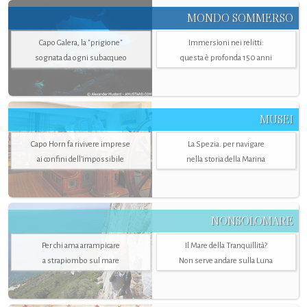
MONDO SOMMERSO
Capo Galera, la "prigione"
Immersioni nei relitti:
sognata da ogni subacqueo
questa è profonda 150 anni
MUSEI
Capo Horn fa rivivere imprese
La Spezia. per navigare
ai confini dell’impossibile
nella storia della Marina
NONSOLOMARE
Per chi ama arrampicare
Il Mare della Tranquillità?
a strapiombo sul mare
Non serve andare sulla Luna