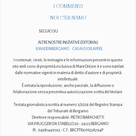
I COMMENTI
NOI C'ERAVAMO
SEGUICI SU
ALTRE NOSTRE INIZIATIVE EDITORIALI
ILMADEINBERGAMO
CASAVUOISAPERE
I contenuti, i testi, le immagini e le informazioni presenti in questo
sito web sono di proprietà esclusiva di MareOnLine.it e sono tutelati
dalle normative vigenti in materia di diritto d'autore e di proprietà
intellettuale.
È vietata la riproduzione, anche parziale, la diffusione o
l'elaborazione senza preventiva autorizzazione scritta del titolare.
Testata giornalistica iscritta al numero 3/2026 del Registro Stampa
del Tribunale di Bergamo.
Direttore responsabile: PIETRO BARACHETTI
VIA P. RUGGERI DA STABELLO 20 - 24123 BERGAMO
P.I.: 04581440163 - C.F.: BRCPTR61H23A794P