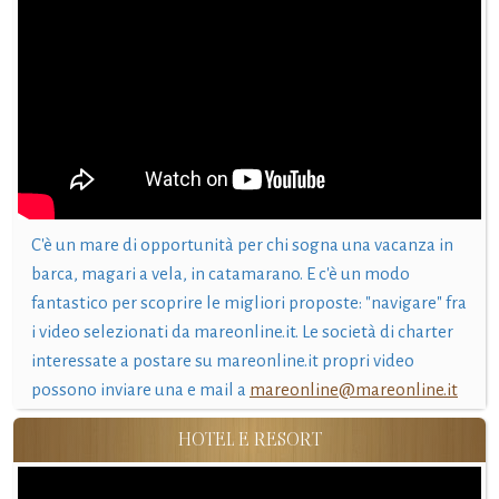
C'è un mare di opportunità per chi sogna una vacanza in
barca, magari a vela, in catamarano. E c'è un modo
fantastico per scoprire le migliori proposte: "navigare" fra
i video selezionati da mareonline.it. Le società di charter
interessate a postare su mareonline.it propri video
possono inviare una e mail a
mareonline@mareonline.it
HOTEL E RESORT