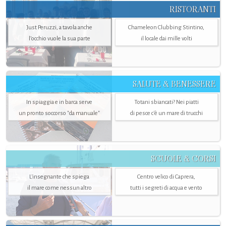
RISTORANTI
Just Peruzzi, a tavola anche
Chameleon Clubbing Stintino,
l’occhio vuole la sua parte
il locale dai mille volti
SALUTE & BENESSERE
In spiaggia e in barca serve
Totani sbiancati? Nei piatti
un pronto soccorso "da manuale"
di pesce c'è un mare di trucchi
SCUOLE & CORSI
L'insegnante che spiega
Centro velico di Caprera,
il mare come nessun altro
tutti i segreti di acqua e vento