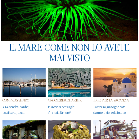
IL MARE COME NON LO AVETE
MAI VISTO
COMPRO&VENDO
CROCIERE&CHARTER
IDEE PER LA VACANZA
AAA vendesi barche,
In crociera per single
Santorini, un sogno nato
posti barca, case…
s'incrocia l’amore?
da un’eruzione da incubo