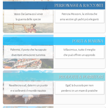
PERSONAGGI & RACCONTI
Vasco Da Gama così vince
Patrizia Mosconi, la stilista che
la guerra delle spezie
ama vestire gli yacht più eleganti
PORTI & MARINA
Palermo, il porto che ha saputo
Villasimius, tutto il meglio
diventare attrazione turistica
che può offrire un approdo
PRODOTTI & FORNITORI
Navaltecnosud, datemi un punto
Egaf, la bussola per non
e vi solleverò il mondo nautico
perdersi in un mare di pratiche