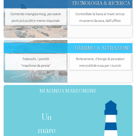
TECNOLOGIA & RICERCA
Cemento mangiasmog, per avere
Controllate la barca al mare senza
porti più puliti e meno inquinati
muovervi da casa, dall’ufficio
TURISMO & ATTRAZIONI
Trabocchi, i pontili
Portovenere, il borgo di pescatori
"macchine da pesca"
irresistibile esca per i turisti
MI MANDA MAREONLINE
Un
mare