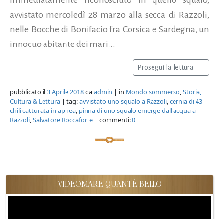
avvistato mercoledì 28 marzo alla secca di Razzoli,
nelle Bocche di Bonifacio fra Corsica e Sardegna, un
innocuo abitante dei mari...
Prosegui la lettura
pubblicato il
3 Aprile 2018
da
admin
| in
Mondo sommerso
,
Storia,
Cultura & Lettura
| tag:
avvistato uno squalo a Razzoli
,
cernia di 43
chili catturata in apnea
,
pinna di uno squalo emerge dall'acqua a
Razzoli
,
Salvatore Roccaforte
| commenti:
0
VIDEOMARE QUANT'È BELLO