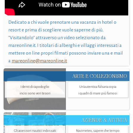
Dedicato a chi vuole prenotare una vacanza in hotel o
resort e prima di scegliere vuole saperne di più.
"Visitandolo" attraverso un video selezionato da
mareonline.it. I titolari di alberghi e villaggi interessati a
mettere on line propri filmati possono inviare una e mail
a
mareonline@mareonline.it
ARTE E COLLEZIONISMO
I denti di capodoglio
Un’autentica falsaria copia
incisi sono veri tesori
i quadri di mare più famosi
AZIENDE & ATTIVITÀ
Gli accessori nautici indossati
Navimeteo, sapere che tempo