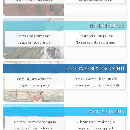
NONSOLOMARE
Per chi ama arrampicare
Il Mare della Tranquillità?
a strapiombo sul mare
Non serve andare sulla Luna
PERSONAGGI & RACCONTI
Vasco Da Gama così vince
Patrizia Mosconi, la stilista che
la guerra delle spezie
ama vestire gli yacht più eleganti
PORTI & MARINA
Palermo, il porto che ha saputo
Villasimius, tutto il meglio
diventare attrazione turistica
che può offrire un approdo