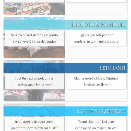
PRODOTTI & FORNITORI
Navaltecnosud, datemi un punto
Egaf, la bussola per non
e vi solleverò il mondo nautico
perdersi in un mare di pratiche
RISTORANTI
Just Peruzzi, a tavola anche
Chameleon Clubbing Stintino,
l’occhio vuole la sua parte
il locale dai mille volti
SALUTE & BENESSERE
In spiaggia e in barca serve
Totani sbiancati? Nei piatti
un pronto soccorso "da manuale"
di pesce c'è un mare di trucchi