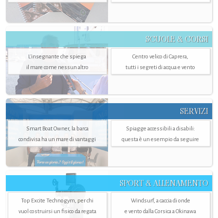
SCUOLE & CORSI
L'insegnante che spiega
Centro velico di Caprera,
il mare come nessun altro
tutti i segreti di acqua e vento
SERVIZI
Smart Boat Owner, la barca
Spiagge accessibili a disabili:
condivisa ha un mare di vantaggi
questa è un esempio da seguire
SPORT & ALLENAMENTO
Top Excite Technogym, per chi
Windsurf, a caccia di onde
vuol costruirsi un fisico da regata
e vento dalla Corsica a Okinawa