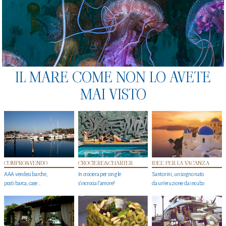
IL MARE COME NON LO AVETE
MAI VISTO
COMPRO&VENDO
CROCIERE&CHARTER
IDEE PER LA VACANZA
AAA vendesi barche,
In crociera per single
Santorini, un sogno nato
posti barca, case…
s'incrocia l’amore?
da un’eruzione da incubo