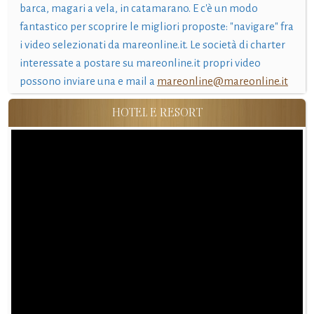
barca, magari a vela, in catamarano. E c'è un modo
fantastico per scoprire le migliori proposte: "navigare" fra
i video selezionati da mareonline.it. Le società di charter
interessate a postare su mareonline.it propri video
possono inviare una e mail a
mareonline@mareonline.it
HOTEL E RESORT