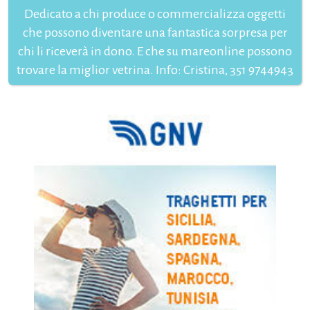
Dedicato a chi produce o commercializza oggetti
che possono diventare una fantastica sorpresa per
chi li riceverà in dono. E che su mareonline possono
trovare la miglior vetrina. Info: Cristina, 351 9744943