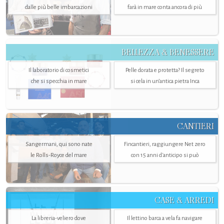
dalle più belle imbarcazioni
farà in mare conta ancora di più
BELLEZZA & BENESSERE
Il laboratorio di cosmetici
Pelle dorata e protetta? Il segreto
che si specchia in mare
si cela in un’antica pietra Inca
CANTIERI
Sangermani, qui sono nate
Fincantieri, raggiungere Net zero
le Rolls-Royce del mare
con 15 anni d'anticipo si può
CASE & ARREDI
La libreria-veliero dove
Il lettino barca a vela fa navigare