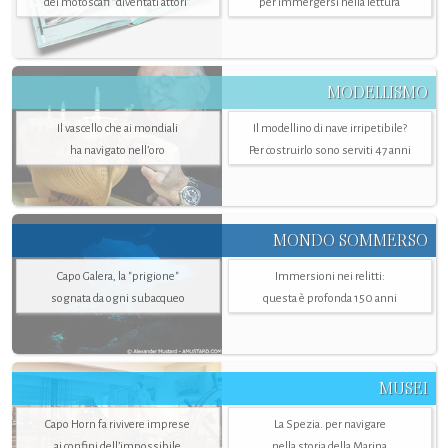
dei motoscafi “diventati attori”
per immergersi nella lettura
MODELLISMO
Il vascello che ai mondiali
Il modellino di nave irripetibile?
ha navigato nell’oro
Per costruirlo sono serviti 47 anni
MONDO SOMMERSO
Capo Galera, la "prigione"
Immersioni nei relitti:
sognata da ogni subacqueo
questa è profonda 150 anni
MUSEI
Capo Horn fa rivivere imprese
La Spezia. per navigare
ai confini dell’impossibile
nella storia della Marina