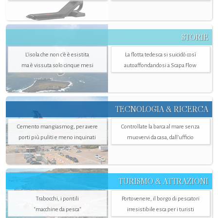
STORIE
L’isola che non c'è è esistita
La flotta tedesca si suicidò così
ma è vissuta solo cinque mesi
autoaffondandosi a Scapa Flow
TECNOLOGIA & RICERCA
Cemento mangiasmog, per avere
Controllate la barca al mare senza
porti più puliti e meno inquinati
muovervi da casa, dall’ufficio
TURISMO & ATTRAZIONI
Trabocchi, i pontili
Portovenere, il borgo di pescatori
"macchine da pesca"
irresistibile esca per i turisti