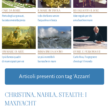
CASE DA MARE
IL MARE IN TAVOLA
REGALI SOTTO IL SOLE
Porto degli argonauti,
I cibi che fanno venire
Idee regalo per chi
la costa smeralda jonica
l’acquolina in bocca
ama barche e mare
UN MARE DI ARTE
IMMAGINI DA SOGNO
STORIE E PERSONAGGI
I più famosi quadri
Le più incredibili
Carlo Riva, l’ingegnere
di mare copiati per voi
burrasche in mare
che stupi' il mondo
Articoli presenti con tag 'Azzam'
CHRISTINA, NABILA, STEALTH: I
MAXIYACHT