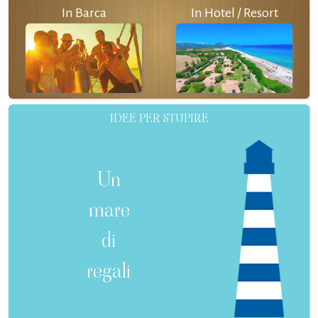
In Barca
In Hotel / Resort
IDEE PER STUPIRE
Un
mare
di
regali