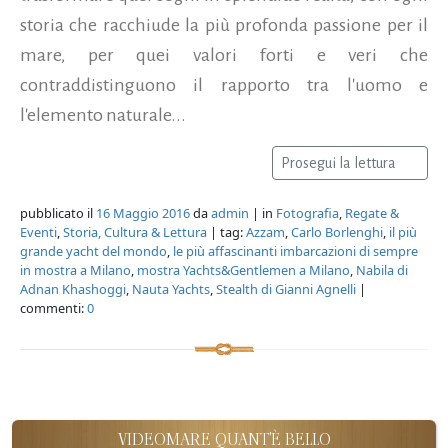
storia che racchiude la più profonda passione per il
mare, per quei valori forti e veri che
contraddistinguono il rapporto tra l'uomo e
l'elemento naturale...
Prosegui la lettura
pubblicato il
16 Maggio 2016
da
admin
| in
Fotografia
,
Regate &
Eventi
,
Storia, Cultura & Lettura
| tag:
Azzam
,
Carlo Borlenghi
,
il più
grande yacht del mondo
,
le più affascinanti imbarcazioni di sempre
in mostra a Milano
,
mostra Yachts&Gentlemen a Milano
,
Nabila di
Adnan Khashoggi
,
Nauta Yachts
,
Stealth di Gianni Agnelli
|
commenti:
0
VIDEOMARE QUANT'È BELLO