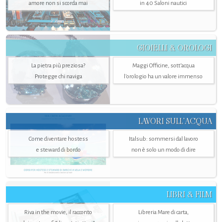
amore non si scorda mai
in 40 Saloni nautici
GIOIELLI & OROLOGI
La pietra più preziosa?
Maggi Officine, sott’acqua
Protegge chi naviga
l'orologio ha un valore immenso
LAVORI SULL’ACQUA
Come diventare hostess
Italsub: sommersi dal lavoro
e steward di bordo
non è solo un modo di dire
LIBRI & FILM
Riva in the movie, il racconto
Libreria Mare di carta,