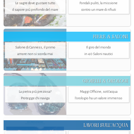
Le sagre dove gustare tutto
Fondali puliti, la missione
il sapore più profondo del mare
contro un mare di rifiuti
FIERE & SALONI
Salone di Canness, il primo
Il giro del mondo
amore non si scorda mai
in 40 Saloni nautici
GIOIELLI & OROLOGI
La pietra più preziosa?
Maggi Officine, sott’acqua
Protegge chi naviga
l'orologio ha un valore immenso
LAVORI SULL’ACQUA