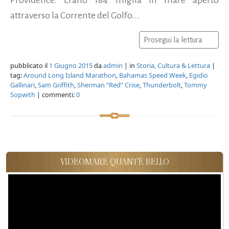
attraverso la Corrente del Golfo...
Prosegui la lettura
pubblicato il
1 Giugno 2015
da
admin
| in
Storia, Cultura & Lettura
|
tag:
Around Long Island Marathon
,
Bahamas Speed Week
,
Egidio
Gallinari
,
Sam Griffith
,
Sherman “Red” Crise
,
Thunderbolt
,
Tommy
Sopwith
| commenti:
0
VIDEOMARE QUANT'È BELLO