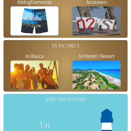
Abbigliamento
Accessori
LA VACANZA
In Barca
In Hotel / Resort
IDEE PER STUPIRE
Un