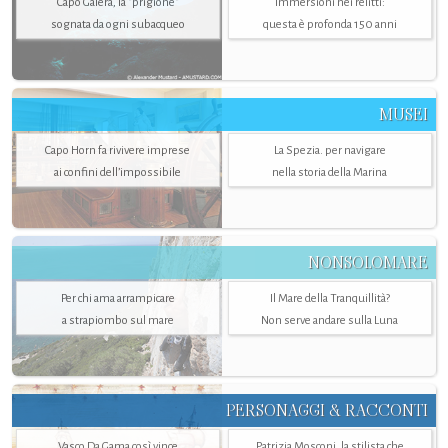
Capo Galera, la "prigione"
Immersioni nei relitti:
sognata da ogni subacqueo
questa è profonda 150 anni
MUSEI
Capo Horn fa rivivere imprese
La Spezia. per navigare
ai confini dell’impossibile
nella storia della Marina
NONSOLOMARE
Per chi ama arrampicare
Il Mare della Tranquillità?
a strapiombo sul mare
Non serve andare sulla Luna
PERSONAGGI & RACCONTI
Vasco Da Gama così vince
Patrizia Mosconi, la stilista che