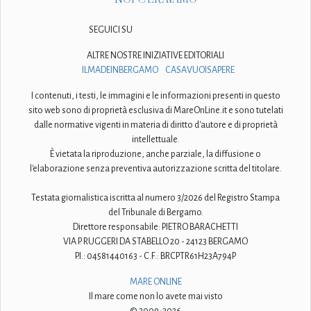
SEGUICI SU
ALTRE NOSTRE INIZIATIVE EDITORIALI
ILMADEINBERGAMO
CASAVUOISAPERE
I contenuti, i testi, le immagini e le informazioni presenti in questo
sito web sono di proprietà esclusiva di MareOnLine.it e sono tutelati
dalle normative vigenti in materia di diritto d'autore e di proprietà
intellettuale.
È vietata la riproduzione, anche parziale, la diffusione o
l'elaborazione senza preventiva autorizzazione scritta del titolare.
Testata giornalistica iscritta al numero 3/2026 del Registro Stampa
del Tribunale di Bergamo.
Direttore responsabile: PIETRO BARACHETTI
VIA P. RUGGERI DA STABELLO 20 - 24123 BERGAMO
P.I.: 04581440163 - C.F.: BRCPTR61H23A794P
MARE ONLINE
Il mare come non lo avete mai visto
© 2009-2026