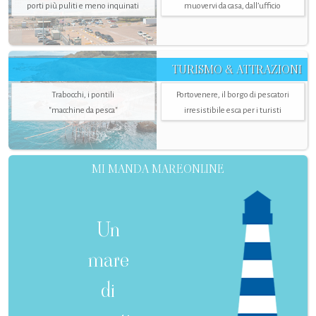
porti più puliti e meno inquinati
muovervi da casa, dall’ufficio
TURISMO & ATTRAZIONI
Trabocchi, i pontili
Portovenere, il borgo di pescatori
"macchine da pesca"
irresistibile esca per i turisti
MI MANDA MAREONLINE
Un
mare
di