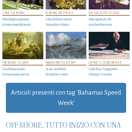
CASE DA MARE
IL MARE IN TAVOLA
REGALI SOTTO IL SOLE
Porto degli argonauti,
I cibi che fanno venire
Idee regalo per chi
la costa smeralda jonica
l’acquolina in bocca
ama barche e mare
UN MARE DI ARTE
IMMAGINI DA SOGNO
STORIE E PERSONAGGI
I più famosi quadri
Le più incredibili
Carlo Riva, l’ingegnere
di mare copiati per voi
burrasche in mare
che stupi' il mondo
Articoli presenti con tag 'Bahamas Speed
Week'
OFF SHORE, TUTTO INIZIÒ CON UNA