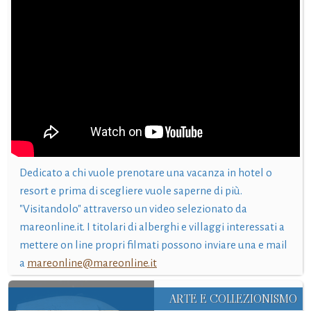
Dedicato a chi vuole prenotare una vacanza in hotel o
resort e prima di scegliere vuole saperne di più.
"Visitandolo" attraverso un video selezionato da
mareonline.it. I titolari di alberghi e villaggi interessati a
mettere on line propri filmati possono inviare una e mail
a
mareonline@mareonline.it
ARTE E COLLEZIONISMO