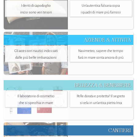
I denti di capodoglio
Un’autentica falsaria copia
incisi sono veri tesori
i quadri di mare più famosi
AZIENDE & ATTIVITÀ
Gli accessori nautici indossati
Navimeteo, sapere che tempo
dalle più belle imbarcazioni
farà in mare conta ancora di più
BELLEZZA & BENESSERE
Il laboratorio di cosmetici
Pelle dorata e protetta? Il segreto
che si specchia in mare
si cela in un’antica pietra Inca
CANTIERI