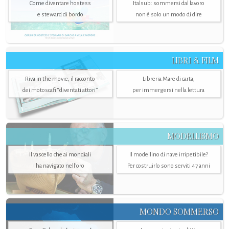
Come diventare hostess
Italsub: sommersi dal lavoro
e steward di bordo
non è solo un modo di dire
LIBRI & FILM
Riva in the movie, il racconto
Libreria Mare di carta,
dei motoscafi “diventati attori”
per immergersi nella lettura
MODELLISMO
Il vascello che ai mondiali
Il modellino di nave irripetibile?
ha navigato nell’oro
Per costruirlo sono serviti 47 anni
MONDO SOMMERSO