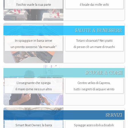
l’occhio vuole la sua parte
il locale dai mille volti
SALUTE & BENESSERE
In spiaggia e in barca serve
Totani sbiancati? Nei piatti
un pronto soccorso "da manuale"
di pesce c'è un mare di trucchi
SCUOLE & CORSI
L'insegnante che spiega
Centro velico di Caprera,
il mare come nessun altro
tutti i segreti di acqua e vento
SERVIZI
Smart Boat Owner, la barca
Spiagge accessibili a disabili: