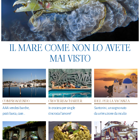
IL MARE COME NON LO AVETE
MAI VISTO
COMPRO&VENDO
CROCIERE&CHARTER
IDEE PER LA VACANZA
AAA vendesi barche,
In crociera per single
Santorini, un sogno nato
posti barca, case…
s'incrocia l’amore?
da un’eruzione da incubo