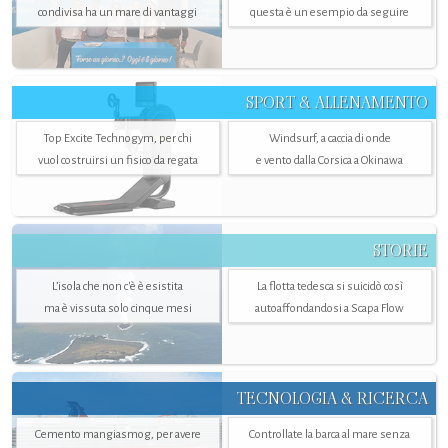
condivisa ha un mare di vantaggi
questa è un esempio da seguire
SPORT & ALLENAMENTO
Top Excite Technogym, per chi
Windsurf, a caccia di onde
vuol costruirsi un fisico da regata
e vento dalla Corsica a Okinawa
STORIE
L’isola che non c'è è esistita
La flotta tedesca si suicidò così
ma è vissuta solo cinque mesi
autoaffondandosi a Scapa Flow
TECNOLOGIA & RICERCA
Cemento mangiasmog, per avere
Controllate la barca al mare senza