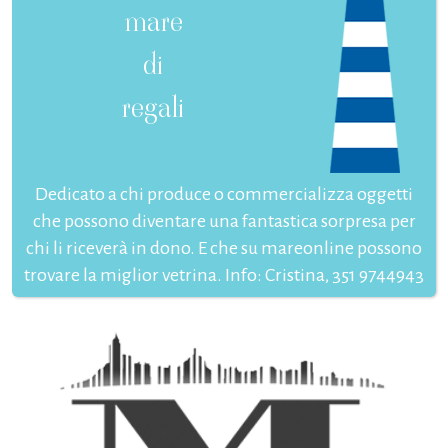
mare
di
regali
Dedicato a chi produce o commercializza oggetti
che possono diventare una fantastica sorpresa per
chi li riceverà in dono. E che su mareonline possono
trovare la miglior vetrina. Info: Cristina, 351 9744943