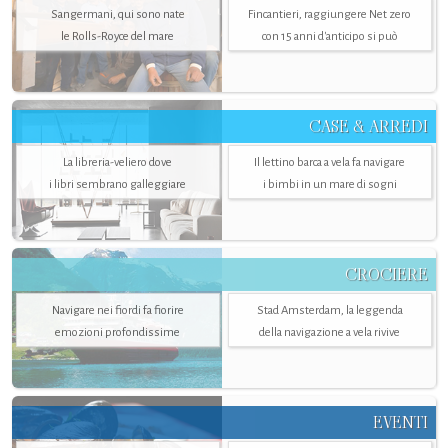
Sangermani, qui sono nate
Fincantieri, raggiungere Net zero
le Rolls-Royce del mare
con 15 anni d'anticipo si può
CASE & ARREDI
La libreria-veliero dove
Il lettino barca a vela fa navigare
i libri sembrano galleggiare
i bimbi in un mare di sogni
CROCIERE
Navigare nei fiordi fa fiorire
Stad Amsterdam, la leggenda
emozioni profondissime
della navigazione a vela rivive
EVENTI