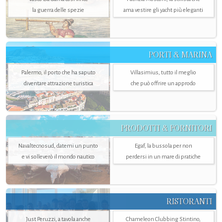
la guerra delle spezie
ama vestire gli yacht più eleganti
PORTI & MARINA
Palermo, il porto che ha saputo
Villasimius, tutto il meglio
diventare attrazione turistica
che può offrire un approdo
PRODOTTI & FORNITORI
Navaltecnosud, datemi un punto
Egaf, la bussola per non
e vi solleverò il mondo nautico
perdersi in un mare di pratiche
RISTORANTI
Just Peruzzi, a tavola anche
Chameleon Clubbing Stintino,