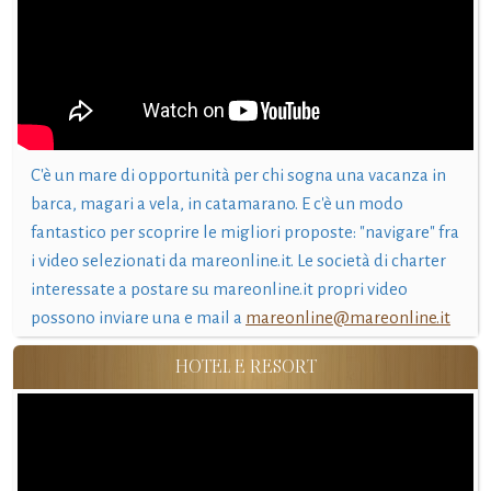
C'è un mare di opportunità per chi sogna una vacanza in
barca, magari a vela, in catamarano. E c'è un modo
fantastico per scoprire le migliori proposte: "navigare" fra
i video selezionati da mareonline.it. Le società di charter
interessate a postare su mareonline.it propri video
possono inviare una e mail a
mareonline@mareonline.it
HOTEL E RESORT