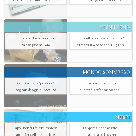
dei motoscafi “diventati attori”
per immergersi nella lettura
MODELLISMO
Il vascello che ai mondiali
Il modellino di nave irripetibile?
ha navigato nell’oro
Per costruirlo sono serviti 47 anni
MONDO SOMMERSO
Capo Galera, la "prigione"
Immersioni nei relitti:
sognata da ogni subacqueo
questa è profonda 150 anni
MUSEI
Capo Horn fa rivivere imprese
La Spezia. per navigare
ai confini dell’impossibile
nella storia della Marina