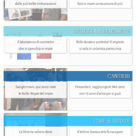
dalle più belle imbarcazioni
farà in mare conta ancora di più
BELLEZZA & BENESSERE
Il laboratorio di cosmetici
Pelle dorata e protetta? Il segreto
che si specchia in mare
si cela in un’antica pietra Inca
CANTIERI
Sangermani, qui sono nate
Fincantieri, raggiungere Net zero
le Rolls-Royce del mare
con 15 anni d'anticipo si può
CASE & ARREDI
La libreria-veliero dove
Il lettino barca a vela fa navigare