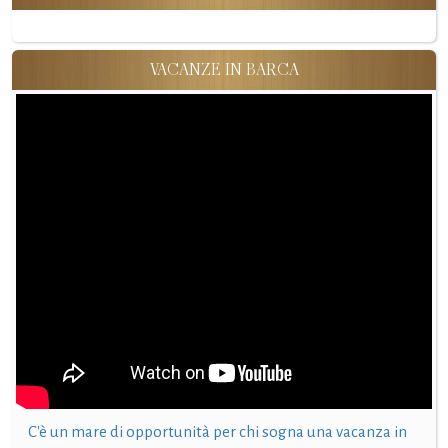
VACANZE IN BARCA
C'è un mare di opportunità per chi sogna una vacanza in