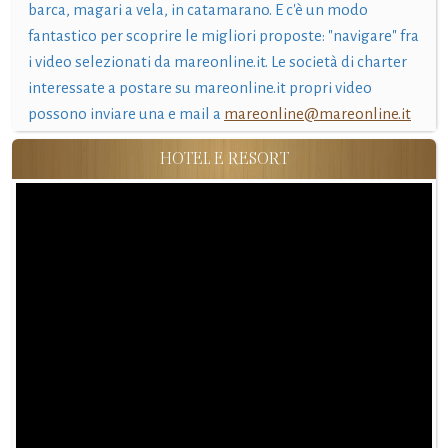
barca, magari a vela, in catamarano. E c'è un modo
fantastico per scoprire le migliori proposte: "navigare" fra
i video selezionati da mareonline.it. Le società di charter
interessate a postare su mareonline.it propri video
possono inviare una e mail a
mareonline@mareonline.it
HOTEL E RESORT