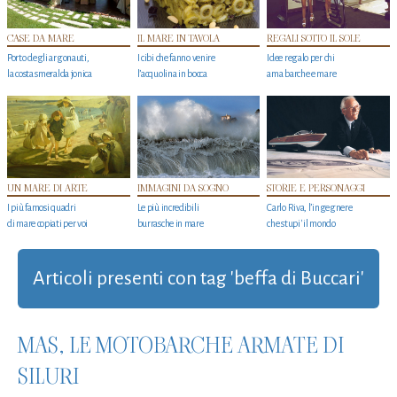
CASE DA MARE
IL MARE IN TAVOLA
REGALI SOTTO IL SOLE
Porto degli argonauti,
I cibi che fanno venire
Idee regalo per chi
la costa smeralda jonica
l’acquolina in bocca
ama barche e mare
UN MARE DI ARTE
IMMAGINI DA SOGNO
STORIE E PERSONAGGI
I più famosi quadri
Le più incredibili
Carlo Riva, l’ingegnere
di mare copiati per voi
burrasche in mare
che stupi' il mondo
Articoli presenti con tag 'beffa di Buccari'
MAS, LE MOTOBARCHE ARMATE DI
SILURI