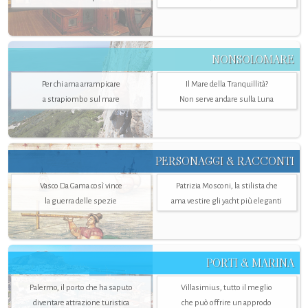
NONSOLOMARE
Per chi ama arrampicare
Il Mare della Tranquillità?
a strapiombo sul mare
Non serve andare sulla Luna
PERSONAGGI & RACCONTI
Vasco Da Gama così vince
Patrizia Mosconi, la stilista che
la guerra delle spezie
ama vestire gli yacht più eleganti
PORTI & MARINA
Palermo, il porto che ha saputo
Villasimius, tutto il meglio
diventare attrazione turistica
che può offrire un approdo