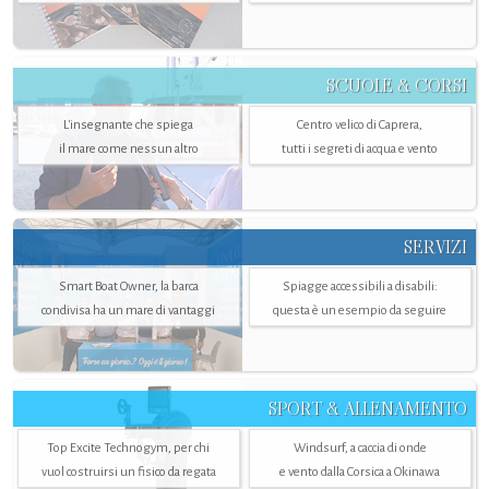
SCUOLE & CORSI
L'insegnante che spiega
Centro velico di Caprera,
il mare come nessun altro
tutti i segreti di acqua e vento
SERVIZI
Smart Boat Owner, la barca
Spiagge accessibili a disabili:
condivisa ha un mare di vantaggi
questa è un esempio da seguire
SPORT & ALLENAMENTO
Top Excite Technogym, per chi
Windsurf, a caccia di onde
vuol costruirsi un fisico da regata
e vento dalla Corsica a Okinawa