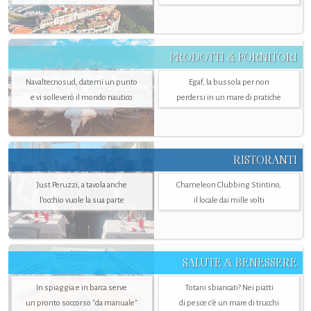
PRODOTTI & FORNITORI
Navaltecnosud, datemi un punto
Egaf, la bussola per non
e vi solleverò il mondo nautico
perdersi in un mare di pratiche
RISTORANTI
Just Peruzzi, a tavola anche
Chameleon Clubbing Stintino,
l’occhio vuole la sua parte
il locale dai mille volti
SALUTE & BENESSERE
In spiaggia e in barca serve
Totani sbiancati? Nei piatti
un pronto soccorso "da manuale"
di pesce c'è un mare di trucchi