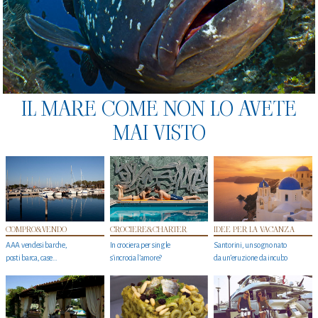
IL MARE COME NON LO AVETE
MAI VISTO
COMPRO&VENDO
CROCIERE&CHARTER
IDEE PER LA VACANZA
AAA vendesi barche,
In crociera per single
Santorini, un sogno nato
posti barca, case…
s'incrocia l’amore?
da un’eruzione da incubo