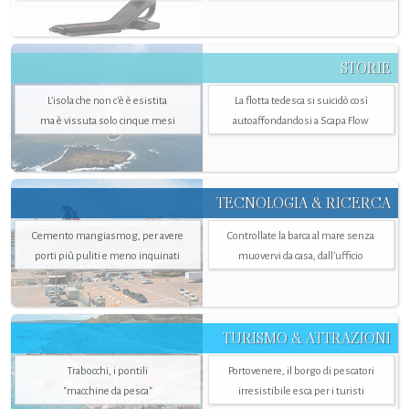
STORIE
L’isola che non c'è è esistita
La flotta tedesca si suicidò così
ma è vissuta solo cinque mesi
autoaffondandosi a Scapa Flow
TECNOLOGIA & RICERCA
Cemento mangiasmog, per avere
Controllate la barca al mare senza
porti più puliti e meno inquinati
muovervi da casa, dall’ufficio
TURISMO & ATTRAZIONI
Trabocchi, i pontili
Portovenere, il borgo di pescatori
"macchine da pesca"
irresistibile esca per i turisti