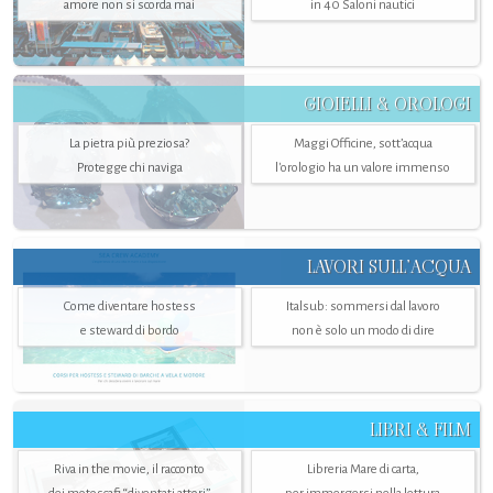
amore non si scorda mai
in 40 Saloni nautici
GIOIELLI & OROLOGI
La pietra più preziosa?
Maggi Officine, sott’acqua
Protegge chi naviga
l'orologio ha un valore immenso
LAVORI SULL’ACQUA
Come diventare hostess
Italsub: sommersi dal lavoro
e steward di bordo
non è solo un modo di dire
LIBRI & FILM
Riva in the movie, il racconto
Libreria Mare di carta,