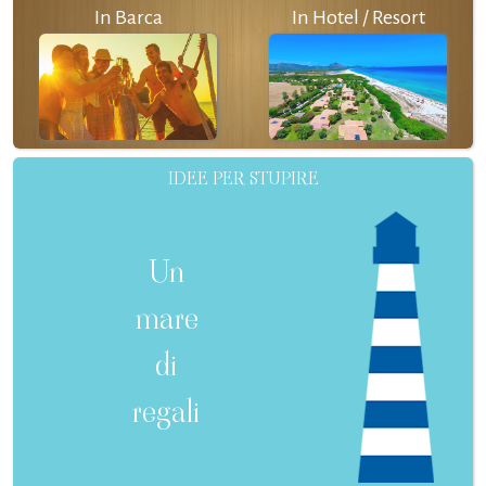
In Barca
In Hotel / Resort
IDEE PER STUPIRE
Un
mare
di
regali