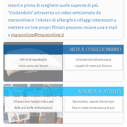
resort e prima di scegliere vuole saperne di più.
"Visitandolo" attraverso un video selezionato da
mareonline.it. I titolari di alberghi e villaggi interessati a
mettere on line propri filmati possono inviare una e mail
a
mareonline@mareonline.it
ARTE E COLLEZIONISMO
I denti di capodoglio
Un’autentica falsaria copia
incisi sono veri tesori
i quadri di mare più famosi
AZIENDE & ATTIVITÀ
Gli accessori nautici indossati
Navimeteo, sapere che tempo
dalle più belle imbarcazioni
farà in mare conta ancora di più