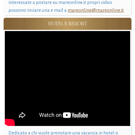
interessate a postare su mareonline.it propri video
possono inviare una e mail a
mareonline@mareonline.it
HOTEL E RESORT
Dedicato a chi vuole prenotare una vacanza in hotel o