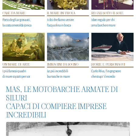
CASE DA MARE
IL MARE IN TAVOLA
REGALI SOTTO IL SOLE
Porto degli argonauti,
I cibi che fanno venire
Idee regalo per chi
la costa smeralda jonica
l’acquolina in bocca
ama barche e mare
UN MARE DI ARTE
IMMAGINI DA SOGNO
STORIE E PERSONAGGI
I più famosi quadri
Le più incredibili
Carlo Riva, l’ingegnere
di mare copiati per voi
burrasche in mare
che stupi' il mondo
MAS, LE MOTOBARCHE ARMATE DI
SILURI
CAPACI DI COMPIERE IMPRESE
INCREDIBILI