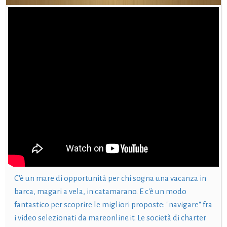
C'è un mare di opportunità per chi sogna una vacanza in
barca, magari a vela, in catamarano. E c'è un modo
fantastico per scoprire le migliori proposte: "navigare" fra
i video selezionati da mareonline.it. Le società di charter