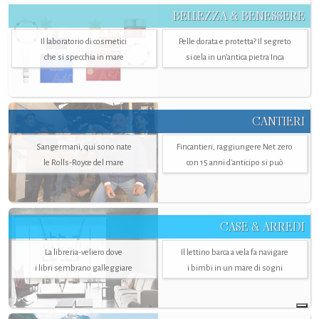
BELLEZZA & BENESSERE
Il laboratorio di cosmetici
Pelle dorata e protetta? Il segreto
che si specchia in mare
si cela in un’antica pietra Inca
CANTIERI
Sangermani, qui sono nate
Fincantieri, raggiungere Net zero
le Rolls-Royce del mare
con 15 anni d'anticipo si può
CASE & ARREDI
La libreria-veliero dove
Il lettino barca a vela fa navigare
i libri sembrano galleggiare
i bimbi in un mare di sogni