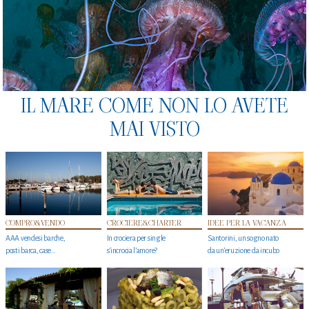
IL MARE COME NON LO AVETE
MAI VISTO
COMPRO&VENDO
CROCIERE&CHARTER
IDEE PER LA VACANZA
AAA vendesi barche,
In crociera per single
Santorini, un sogno nato
posti barca, case…
s'incrocia l’amore?
da un’eruzione da incubo