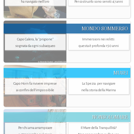
ha navigato nell’oro
Per costruirlo sono serviti 47 anni
MONDO SOMMERSO
Capo Galera, la "prigione"
Immersioni nei relitti:
sognata da ogni subacqueo
questa è profonda 150 anni
MUSEI
Capo Horn fa rivivere imprese
La Spezia. per navigare
ai confini dell’impossibile
nella storia della Marina
NONSOLOMARE
Per chi ama arrampicare
Il Mare della Tranquillità?