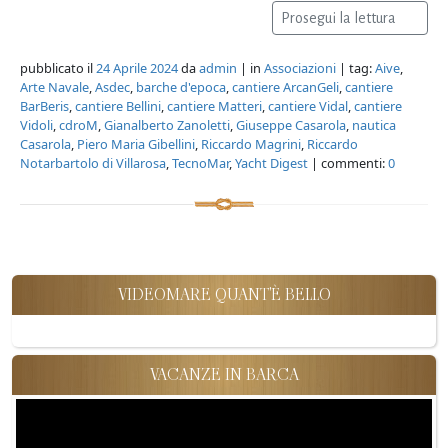
Prosegui la lettura
pubblicato il
24 Aprile 2024
da
admin
| in
Associazioni
| tag:
Aive
,
Arte Navale
,
Asdec
,
barche d'epoca
,
cantiere ArcanGeli
,
cantiere
BarBeris
,
cantiere Bellini
,
cantiere Matteri
,
cantiere Vidal
,
cantiere
Vidoli
,
cdroM
,
Gianalberto Zanoletti
,
Giuseppe Casarola
,
nautica
Casarola
,
Piero Maria Gibellini
,
Riccardo Magrini
,
Riccardo
Notarbartolo di Villarosa
,
TecnoMar
,
Yacht Digest
| commenti:
0
VIDEOMARE QUANT'È BELLO
VACANZE IN BARCA