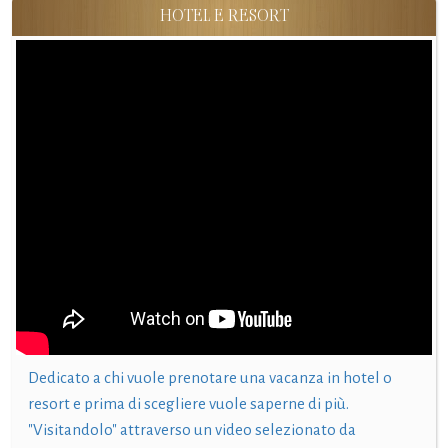
HOTEL E RESORT
Dedicato a chi vuole prenotare una vacanza in hotel o
resort e prima di scegliere vuole saperne di più.
"Visitandolo" attraverso un video selezionato da