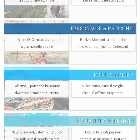
a strapiombo sul mare
Non serve andare sulla Luna
PERSONAGGI & RACCONTI
Vasco Da Gama così vince
Patrizia Mosconi, la stilista che
la guerra delle spezie
ama vestire gli yacht più eleganti
PORTI & MARINA
Palermo, il porto che ha saputo
Villasimius, tutto il meglio
diventare attrazione turistica
che può offrire un approdo
PRODOTTI & FORNITORI
Navaltecnosud, datemi un punto
Egaf, la bussola per non
e vi solleverò il mondo nautico
perdersi in un mare di pratiche