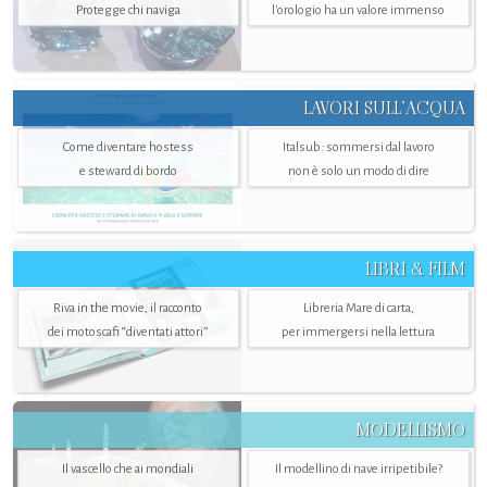
Protegge chi naviga
l'orologio ha un valore immenso
LAVORI SULL’ACQUA
Come diventare hostess
Italsub: sommersi dal lavoro
e steward di bordo
non è solo un modo di dire
LIBRI & FILM
Riva in the movie, il racconto
Libreria Mare di carta,
dei motoscafi “diventati attori”
per immergersi nella lettura
MODELLISMO
Il vascello che ai mondiali
Il modellino di nave irripetibile?