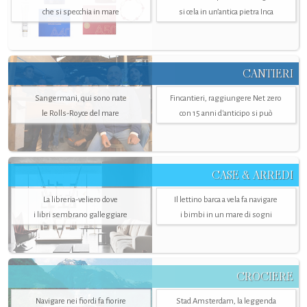
che si specchia in mare
si cela in un’antica pietra Inca
CANTIERI
Sangermani, qui sono nate
Fincantieri, raggiungere Net zero
le Rolls-Royce del mare
con 15 anni d'anticipo si può
CASE & ARREDI
La libreria-veliero dove
Il lettino barca a vela fa navigare
i libri sembrano galleggiare
i bimbi in un mare di sogni
CROCIERE
Navigare nei fiordi fa fiorire
Stad Amsterdam, la leggenda