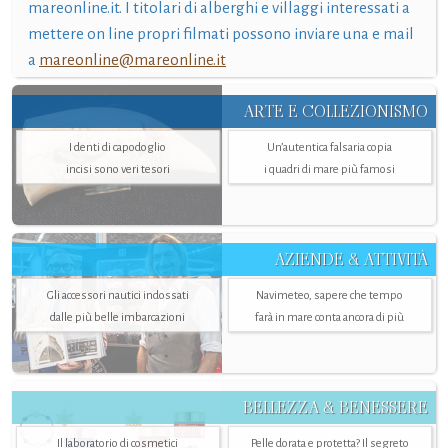
mareonline.it. I titolari di alberghi e villaggi interessati a
mettere on line propri filmati possono inviare una e mail
a
mareonline@mareonline.it
ARTE E COLLEZIONISMO
I denti di capodoglio
Un’autentica falsaria copia
incisi sono veri tesori
i quadri di mare più famosi
AZIENDE & ATTIVITÀ
Gli accessori nautici indossati
Navimeteo, sapere che tempo
dalle più belle imbarcazioni
farà in mare conta ancora di più
BELLEZZA & BENESSERE
Il laboratorio di cosmetici
Pelle dorata e protetta? Il segreto