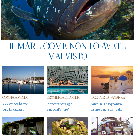
IL MARE COME NON LO AVETE
MAI VISTO
COMPRO&VENDO
CROCIERE&CHARTER
IDEE PER LA VACANZA
AAA vendesi barche,
In crociera per single
Santorini, un sogno nato
posti barca, case…
s'incrocia l’amore?
da un’eruzione da incubo