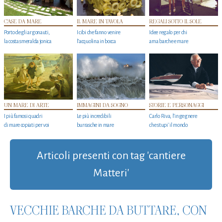
CASE DA MARE
IL MARE IN TAVOLA
REGALI SOTTO IL SOLE
Porto degli argonauti,
I cibi che fanno venire
Idee regalo per chi
la costa smeralda jonica
l’acquolina in bocca
ama barche e mare
UN MARE DI ARTE
IMMAGINI DA SOGNO
STORIE E PERSONAGGI
I più famosi quadri
Le più incredibili
Carlo Riva, l’ingegnere
di mare copiati per voi
burrasche in mare
che stupi' il mondo
Articoli presenti con tag 'cantiere
Matteri'
VECCHIE BARCHE DA BUTTARE, CON