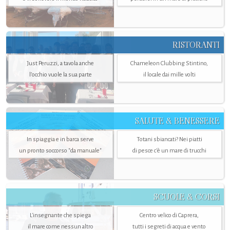
RISTORANTI
Just Peruzzi, a tavola anche
Chameleon Clubbing Stintino,
l’occhio vuole la sua parte
il locale dai mille volti
SALUTE & BENESSERE
In spiaggia e in barca serve
Totani sbiancati? Nei piatti
un pronto soccorso "da manuale"
di pesce c'è un mare di trucchi
SCUOLE & CORSI
L'insegnante che spiega
Centro velico di Caprera,
il mare come nessun altro
tutti i segreti di acqua e vento