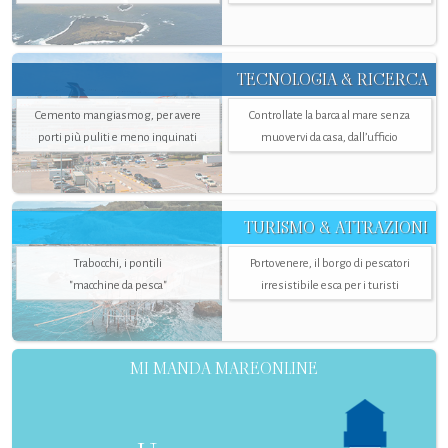
TECNOLOGIA & RICERCA
Cemento mangiasmog, per avere
Controllate la barca al mare senza
porti più puliti e meno inquinati
muovervi da casa, dall’ufficio
TURISMO & ATTRAZIONI
Trabocchi, i pontili
Portovenere, il borgo di pescatori
"macchine da pesca"
irresistibile esca per i turisti
MI MANDA MAREONLINE