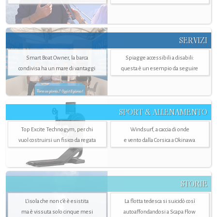
SERVIZI
Smart Boat Owner, la barca
Spiagge accessibili a disabili:
condivisa ha un mare di vantaggi
questa è un esempio da seguire
SPORT & ALLENAMENTO
Top Excite Technogym, per chi
Windsurf, a caccia di onde
vuol costruirsi un fisico da regata
e vento dalla Corsica a Okinawa
STORIE
L’isola che non c'è è esistita
La flotta tedesca si suicidò così
ma è vissuta solo cinque mesi
autoaffondandosi a Scapa Flow