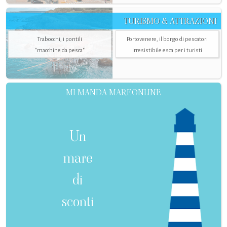
TURISMO & ATTRAZIONI
Trabocchi, i pontili
Portovenere, il borgo di pescatori
"macchine da pesca"
irresistibile esca per i turisti
MI MANDA MAREONLINE
Un
mare
di
sconti