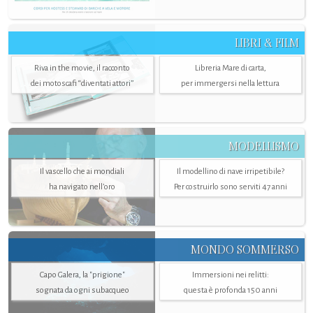
LIBRI & FILM
Riva in the movie, il racconto
Libreria Mare di carta,
dei motoscafi “diventati attori”
per immergersi nella lettura
MODELLISMO
Il vascello che ai mondiali
Il modellino di nave irripetibile?
ha navigato nell’oro
Per costruirlo sono serviti 47 anni
MONDO SOMMERSO
Capo Galera, la "prigione"
Immersioni nei relitti:
sognata da ogni subacqueo
questa è profonda 150 anni