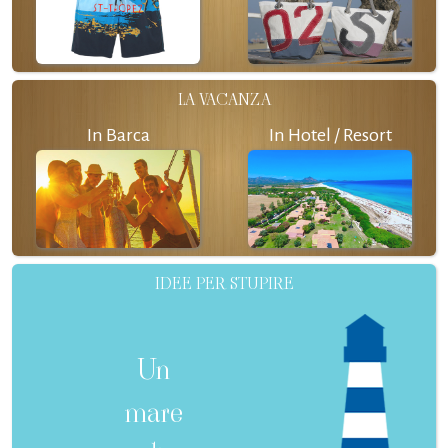
LA VACANZA
In Barca
In Hotel / Resort
IDEE PER STUPIRE
Un
mare