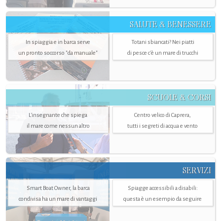
SALUTE & BENESSERE
In spiaggia e in barca serve
Totani sbiancati? Nei piatti
un pronto soccorso "da manuale"
di pesce c'è un mare di trucchi
SCUOLE & CORSI
L'insegnante che spiega
Centro velico di Caprera,
il mare come nessun altro
tutti i segreti di acqua e vento
SERVIZI
Smart Boat Owner, la barca
Spiagge accessibili a disabili:
condivisa ha un mare di vantaggi
questa è un esempio da seguire