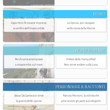
MUSEI
Capo Horn fa rivivere imprese
La Spezia. per navigare
ai confini dell’impossibile
nella storia della Marina
NONSOLOMARE
Per chi ama arrampicare
Il Mare della Tranquillità?
a strapiombo sul mare
Non serve andare sulla Luna
PERSONAGGI & RACCONTI
Vasco Da Gama così vince
Patrizia Mosconi, la stilista che
la guerra delle spezie
ama vestire gli yacht più eleganti