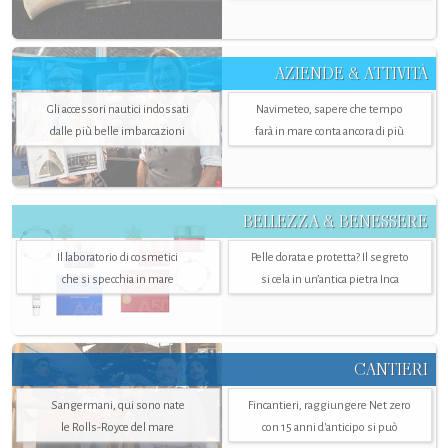
AZIENDE & ATTIVITÀ
Gli accessori nautici indossati
Navimeteo, sapere che tempo
dalle più belle imbarcazioni
farà in mare conta ancora di più
BELLEZZA & BENESSERE
Il laboratorio di cosmetici
Pelle dorata e protetta? Il segreto
che si specchia in mare
si cela in un’antica pietra Inca
CANTIERI
Sangermani, qui sono nate
Fincantieri, raggiungere Net zero
le Rolls-Royce del mare
con 15 anni d'anticipo si può