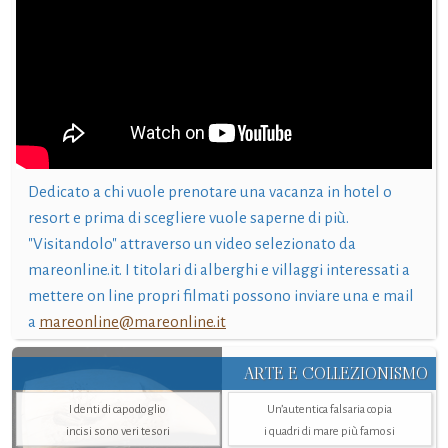
Dedicato a chi vuole prenotare una vacanza in hotel o
resort e prima di scegliere vuole saperne di più.
"Visitandolo" attraverso un video selezionato da
mareonline.it. I titolari di alberghi e villaggi interessati a
mettere on line propri filmati possono inviare una e mail
a
mareonline@mareonline.it
ARTE E COLLEZIONISMO
I denti di capodoglio
Un’autentica falsaria copia
incisi sono veri tesori
i quadri di mare più famosi