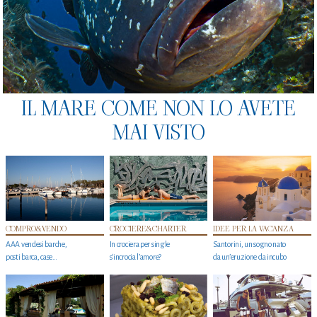
IL MARE COME NON LO AVETE
MAI VISTO
COMPRO&VENDO
CROCIERE&CHARTER
IDEE PER LA VACANZA
AAA vendesi barche,
In crociera per single
Santorini, un sogno nato
posti barca, case…
s'incrocia l’amore?
da un’eruzione da incubo