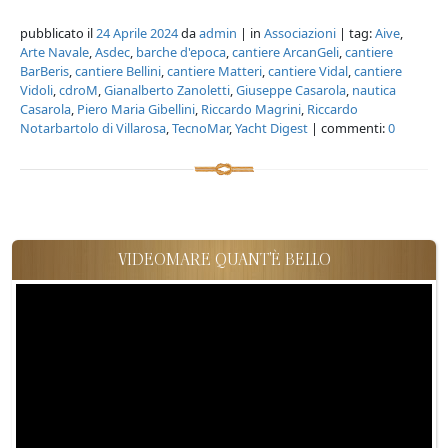
pubblicato il
24 Aprile 2024
da
admin
| in
Associazioni
| tag:
Aive
,
Arte Navale
,
Asdec
,
barche d'epoca
,
cantiere ArcanGeli
,
cantiere
BarBeris
,
cantiere Bellini
,
cantiere Matteri
,
cantiere Vidal
,
cantiere
Vidoli
,
cdroM
,
Gianalberto Zanoletti
,
Giuseppe Casarola
,
nautica
Casarola
,
Piero Maria Gibellini
,
Riccardo Magrini
,
Riccardo
Notarbartolo di Villarosa
,
TecnoMar
,
Yacht Digest
| commenti:
0
VIDEOMARE QUANT'È BELLO