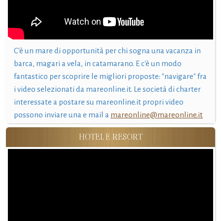
C'è un mare di opportunità per chi sogna una vacanza in
barca, magari a vela, in catamarano. E c'è un modo
fantastico per scoprire le migliori proposte: "navigare" fra
i video selezionati da mareonline.it. Le società di charter
interessate a postare su mareonline.it propri video
possono inviare una e mail a
mareonline@mareonline.it
HOTEL E RESORT