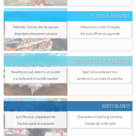
PORTI & MARINA
Palermo, il porto che ha saputo
Villasimius, tutto il meglio
diventare attrazione turistica
che può offrire un approdo
PRODOTTI & FORNITORI
Navaltecnosud, datemi un punto
Egaf, la bussola per non
e vi solleverò il mondo nautico
perdersi in un mare di pratiche
RISTORANTI
Just Peruzzi, a tavola anche
Chameleon Clubbing Stintino,
l’occhio vuole la sua parte
il locale dai mille volti