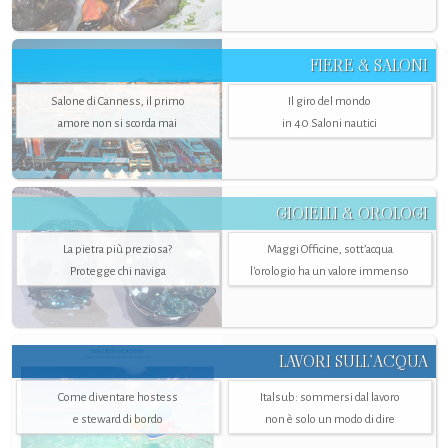
FIERE & SALONI
Salone di Canness, il primo
Il giro del mondo
amore non si scorda mai
in 40 Saloni nautici
GIOIELLI & OROLOGI
La pietra più preziosa?
Maggi Officine, sott’acqua
Protegge chi naviga
l'orologio ha un valore immenso
LAVORI SULL’ACQUA
Come diventare hostess
Italsub: sommersi dal lavoro
e steward di bordo
non è solo un modo di dire