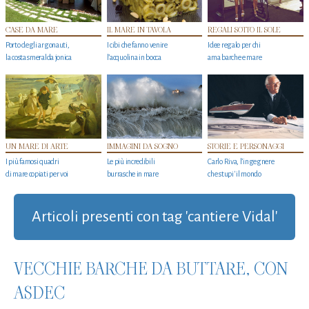
CASE DA MARE
IL MARE IN TAVOLA
REGALI SOTTO IL SOLE
Porto degli argonauti,
I cibi che fanno venire
Idee regalo per chi
la costa smeralda jonica
l’acquolina in bocca
ama barche e mare
UN MARE DI ARTE
IMMAGINI DA SOGNO
STORIE E PERSONAGGI
I più famosi quadri
Le più incredibili
Carlo Riva, l’ingegnere
di mare copiati per voi
burrasche in mare
che stupi' il mondo
Articoli presenti con tag 'cantiere Vidal'
VECCHIE BARCHE DA BUTTARE, CON
ASDEC