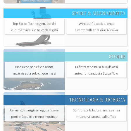
SPORT & ALLENAMENTO
Top Excite Technogym, per chi
Windsurf, a caccia di onde
vuol costruirsi un fisico da regata
e vento dalla Corsica a Okinawa
STORIE
L’isola che non c'è è esistita
La flotta tedesca si suicidò così
ma è vissuta solo cinque mesi
autoaffondandosi a Scapa Flow
TECNOLOGIA & RICERCA
Cemento mangiasmog, per avere
Controllate la barca al mare senza
porti più puliti e meno inquinati
muovervi da casa, dall’ufficio