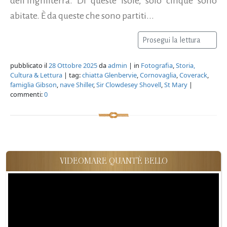
dell’Inghilterra. Di queste isole, solo cinque sono
abitate. È da queste che sono partiti...
Prosegui la lettura
pubblicato il
28 Ottobre 2025
da
admin
| in
Fotografia
,
Storia,
Cultura & Lettura
| tag:
chiatta Glenbervie
,
Cornovaglia
,
Coverack
,
famiglia Gibson
,
nave Shiller
,
Sir Clowdesey Shovell
,
St Mary
|
commenti:
0
VIDEOMARE QUANT'È BELLO