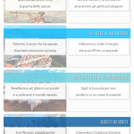
la guerra delle spezie
ama vestire gli yacht più eleganti
PORTI & MARINA
Palermo, il porto che ha saputo
Villasimius, tutto il meglio
diventare attrazione turistica
che può offrire un approdo
PRODOTTI & FORNITORI
Navaltecnosud, datemi un punto
Egaf, la bussola per non
e vi solleverò il mondo nautico
perdersi in un mare di pratiche
RISTORANTI
Just Peruzzi, a tavola anche
Chameleon Clubbing Stintino,