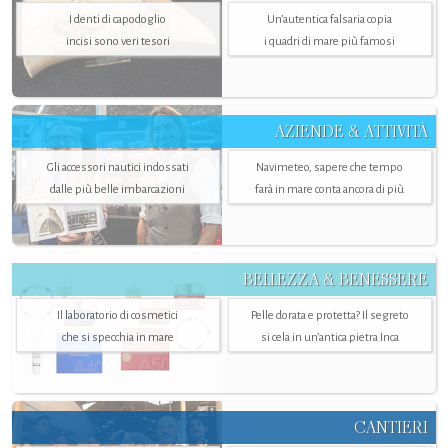
I denti di capodoglio
Un’autentica falsaria copia
incisi sono veri tesori
i quadri di mare più famosi
AZIENDE & ATTIVITÀ
Gli accessori nautici indossati
Navimeteo, sapere che tempo
dalle più belle imbarcazioni
farà in mare conta ancora di più
BELLEZZA & BENESSERE
Il laboratorio di cosmetici
Pelle dorata e protetta? Il segreto
che si specchia in mare
si cela in un’antica pietra Inca
CANTIERI