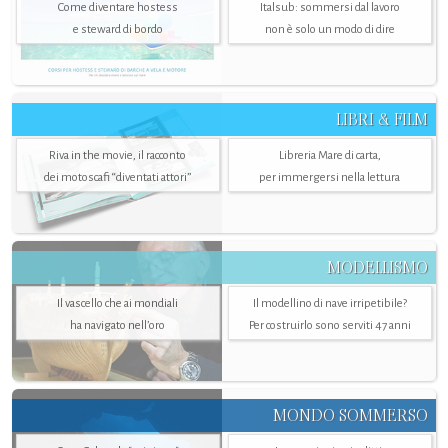
Come diventare hostess
Italsub: sommersi dal lavoro
e steward di bordo
non è solo un modo di dire
LIBRI & FILM
Riva in the movie, il racconto
Libreria Mare di carta,
dei motoscafi “diventati attori”
per immergersi nella lettura
MODELLISMO
Il vascello che ai mondiali
Il modellino di nave irripetibile?
ha navigato nell’oro
Per costruirlo sono serviti 47 anni
MONDO SOMMERSO