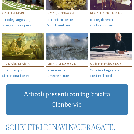
CASE DA MARE
IL MARE IN TAVOLA
REGALI SOTTO IL SOLE
Porto degli argonauti,
I cibi che fanno venire
Idee regalo per chi
la costa smeralda jonica
l’acquolina in bocca
ama barche e mare
UN MARE DI ARTE
IMMAGINI DA SOGNO
STORIE E PERSONAGGI
I più famosi quadri
Le più incredibili
Carlo Riva, l’ingegnere
di mare copiati per voi
burrasche in mare
che stupi' il mondo
Articoli presenti con tag 'chiatta
Glenbervie'
SCHELETRI DI NAVI NAUFRAGATE,