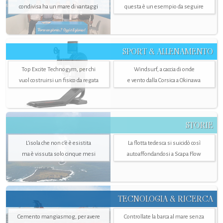
condivisa ha un mare di vantaggi
questa è un esempio da seguire
SPORT & ALLENAMENTO
Top Excite Technogym, per chi
Windsurf, a caccia di onde
vuol costruirsi un fisico da regata
e vento dalla Corsica a Okinawa
STORIE
L’isola che non c'è è esistita
La flotta tedesca si suicidò così
ma è vissuta solo cinque mesi
autoaffondandosi a Scapa Flow
TECNOLOGIA & RICERCA
Cemento mangiasmog, per avere
Controllate la barca al mare senza