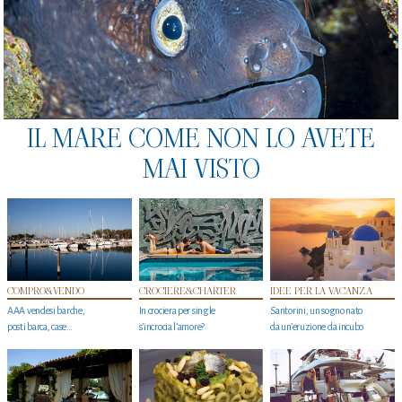
IL MARE COME NON LO AVETE
MAI VISTO
COMPRO&VENDO
CROCIERE&CHARTER
IDEE PER LA VACANZA
AAA vendesi barche,
In crociera per single
Santorini, un sogno nato
posti barca, case…
s'incrocia l’amore?
da un’eruzione da incubo