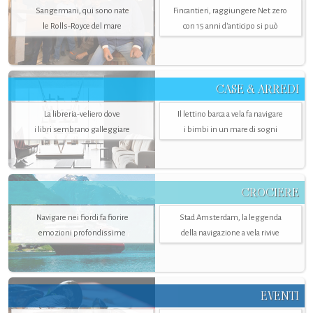
Sangermani, qui sono nate
Fincantieri, raggiungere Net zero
le Rolls-Royce del mare
con 15 anni d'anticipo si può
CASE & ARREDI
La libreria-veliero dove
Il lettino barca a vela fa navigare
i libri sembrano galleggiare
i bimbi in un mare di sogni
CROCIERE
Navigare nei fiordi fa fiorire
Stad Amsterdam, la leggenda
emozioni profondissime
della navigazione a vela rivive
EVENTI