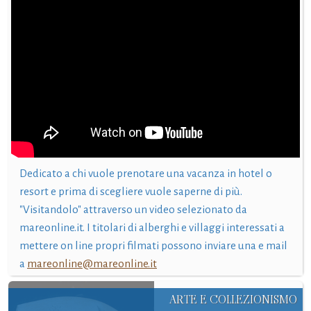
Dedicato a chi vuole prenotare una vacanza in hotel o
resort e prima di scegliere vuole saperne di più.
"Visitandolo" attraverso un video selezionato da
mareonline.it. I titolari di alberghi e villaggi interessati a
mettere on line propri filmati possono inviare una e mail
a
mareonline@mareonline.it
ARTE E COLLEZIONISMO