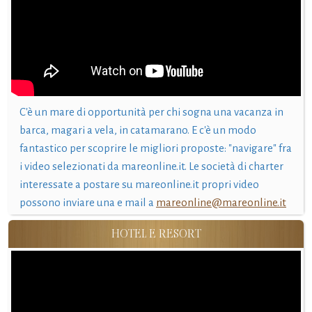
C'è un mare di opportunità per chi sogna una vacanza in
barca, magari a vela, in catamarano. E c'è un modo
fantastico per scoprire le migliori proposte: "navigare" fra
i video selezionati da mareonline.it. Le società di charter
interessate a postare su mareonline.it propri video
possono inviare una e mail a
mareonline@mareonline.it
HOTEL E RESORT