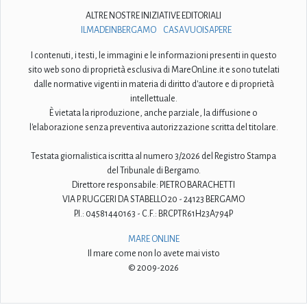
ALTRE NOSTRE INIZIATIVE EDITORIALI
ILMADEINBERGAMO
CASAVUOISAPERE
I contenuti, i testi, le immagini e le informazioni presenti in questo
sito web sono di proprietà esclusiva di MareOnLine.it e sono tutelati
dalle normative vigenti in materia di diritto d'autore e di proprietà
intellettuale.
È vietata la riproduzione, anche parziale, la diffusione o
l'elaborazione senza preventiva autorizzazione scritta del titolare.
Testata giornalistica iscritta al numero 3/2026 del Registro Stampa
del Tribunale di Bergamo.
Direttore responsabile: PIETRO BARACHETTI
VIA P. RUGGERI DA STABELLO 20 - 24123 BERGAMO
P.I.: 04581440163 - C.F.: BRCPTR61H23A794P
MARE ONLINE
Il mare come non lo avete mai visto
© 2009-2026