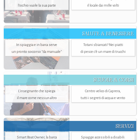
l’occhio vuole la sua parte
il locale dai mille volti
SALUTE & BENESSERE
In spiaggia e in barca serve
Totani sbiancati? Nei piatti
un pronto soccorso "da manuale"
di pesce c'è un mare di trucchi
SCUOLE & CORSI
L'insegnante che spiega
Centro velico di Caprera,
il mare come nessun altro
tutti i segreti di acqua e vento
SERVIZI
Smart Boat Owner, la barca
Spiagge accessibili a disabili: