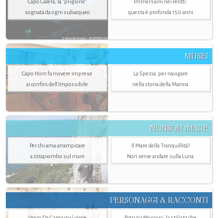
Capo Galera, la "prigione"
Immersioni nei relitti:
sognata da ogni subacqueo
questa è profonda 150 anni
MUSEI
Capo Horn fa rivivere imprese
La Spezia. per navigare
ai confini dell’impossibile
nella storia della Marina
NONSOLOMARE
Per chi ama arrampicare
Il Mare della Tranquillità?
a strapiombo sul mare
Non serve andare sulla Luna
PERSONAGGI & RACCONTI
Vasco Da Gama così vince
Patrizia Mosconi, la stilista che