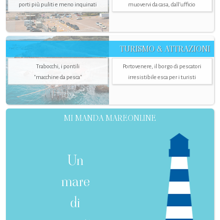
porti più puliti e meno inquinati
muovervi da casa, dall’ufficio
TURISMO & ATTRAZIONI
Trabocchi, i pontili
Portovenere, il borgo di pescatori
"macchine da pesca"
irresistibile esca per i turisti
MI MANDA MAREONLINE
Un
mare
di