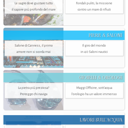
Le sagre dove gustare tutto
Fondali puliti, la missione
il sapore più profondo del mare
contro un mare di rifiuti
FIERE & SALONI
Salone di Canness, il primo
Il giro del mondo
amore non si scorda mai
in 40 Saloni nautici
GIOIELLI & OROLOGI
La pietra più preziosa?
Maggi Officine, sott’acqua
Protegge chi naviga
l'orologio ha un valore immenso
LAVORI SULL’ACQUA