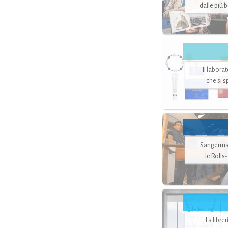
dalle più 
Il labora
che si 
Sangerman
le Rolls
La libre