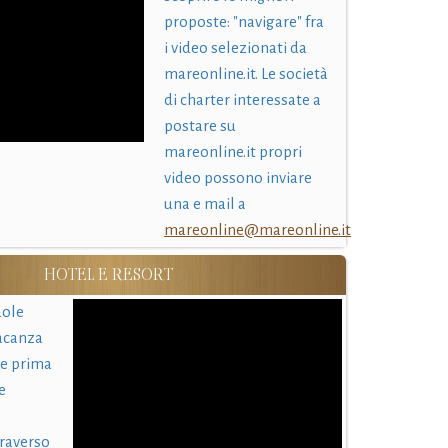
proposte: "navigare" fra
i video selezionati da
mareonline.it. Le società
di charter interessate a
postare su
mareonline.it propri
video possono inviare
una e mail a
mareonline@mareonline.it
HOTEL E RESORT
uole
acanza
 e prima
e
traverso