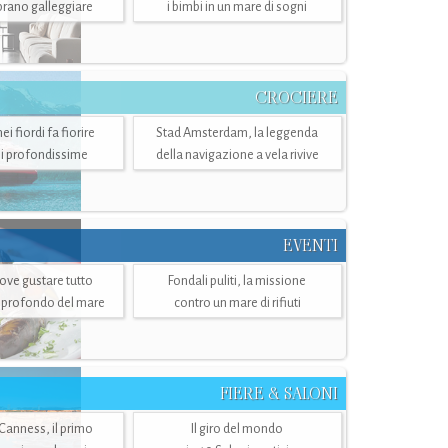
mbrano galleggiare
i bimbi in un mare di sogni
CROCIERE
i fiordi fa fiorire
Stad Amsterdam, la leggenda
i profondissime
della navigazione a vela rivive
EVENTI
dove gustare tutto
Fondali puliti, la missione
ù profondo del mare
contro un mare di rifiuti
FIERE & SALONI
 Canness, il primo
Il giro del mondo