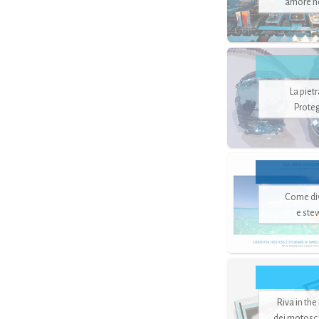
amore no
La piet
Proteg
Come di
e ste
Riva in the
dei motoscaf