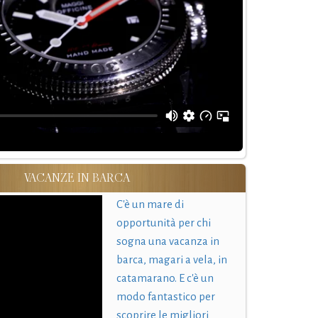
VACANZE IN BARCA
C'è un mare di
opportunità per chi
sogna una vacanza in
barca, magari a vela, in
catamarano. E c'è un
modo fantastico per
scoprire le migliori