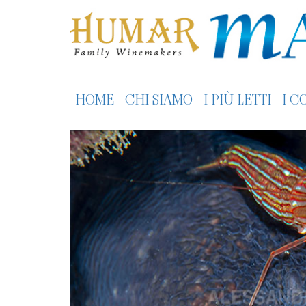
HOME
CHI SIAMO
I PIÙ LETTI
I C