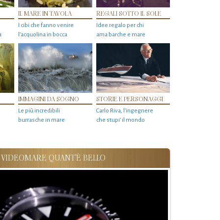
IL MARE IN TAVOLA
REGALI SOTTO IL SOLE
I cibi che fanno venire
Idee regalo per chi
a
l’acquolina in bocca
ama barche e mare
IMMAGINI DA SOGNO
STORIE E PERSONAGGI
Le più incredibili
Carlo Riva, l’ingegnere
burrasche in mare
che stupi' il mondo
VIDEOMARE QUANT'È BELLO