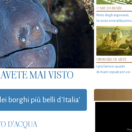
CASE DA MARE
Porto degli argonauti,
la costa smeralda jonic
UN MARE DI ARTE
I più famosi quadri
AVETE MAI VISTO
di mare copiati per voi
ei borghi più belli d'Italia'
TO D'ACQUA