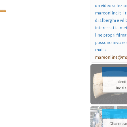
un video selezio
mareonline.it. I t
di alberghi e vil
interessati a me
line propri filma
possono inviare 
mail a
mareonline@mar
I dent
incisi 
Gli accesso