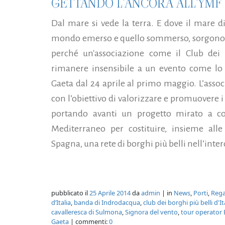
GETTANDO L'ANCORA ALL'YMF 
Dal mare si vede la terra. E dove il mare di
mondo emerso e quello sommerso, sorgono mol
perché un'associazione come il Club dei b
rimanere insensibile a un evento come lo
Gaeta dal 24 aprile al primo maggio. L’associ
con l’obiettivo di valorizzare e promuovere i p
portando avanti un progetto mirato a coi
Mediterraneo per costituire, insieme alle
Spagna, una rete di borghi più belli nell’inte
pubblicato il
25 Aprile 2014
da
admin
| in
News
,
Porti
,
Rega
d’Italia
,
banda di Indrodacqua
,
club dei borghi più belli d'It
cavalleresca di Sulmona
,
Signora del vento
,
tour operator 
Gaeta
| commenti:
0