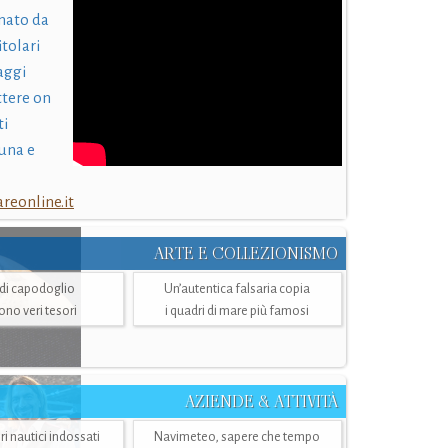
nato da
itolari
laggi
ttere on
ti
una e
eonline.it
ARTE E COLLEZIONISMO
i di capodoglio
Un’autentica falsaria copia
sono veri tesori
i quadri di mare più famosi
AZIENDE & ATTIVITÀ
ri nautici indossati
Navimeteo, sapere che tempo