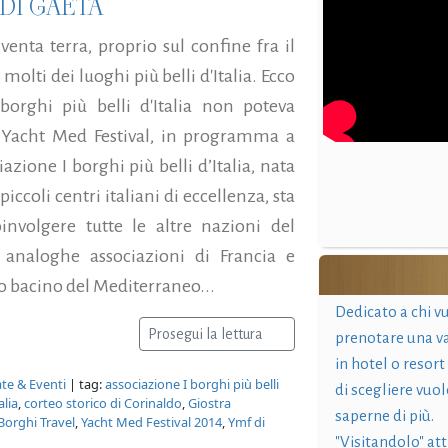
DI GAETA
venta terra, proprio sul confine fra il
ti dei luoghi più belli d'Italia. Ecco
orghi più belli d'Italia non poteva
 Yacht Med Festival, in programma a
azione I borghi più belli d’Italia, nata
iccoli centri italiani di eccellenza, sta
nvolgere tutte le altre nazioni del
 analoghe associazioni di Francia e
ro bacino del Mediterraneo...
Dedicato a chi v
Prosegui la lettura
prenotare una v
in hotel o resort
te & Eventi
| tag:
associazione I borghi più belli
di scegliere vuol
alia
,
corteo storico di Corinaldo
,
Giostra
saperne di più.
Borghi Travel
,
Yacht Med Festival 2014
,
Ymf di
"Visitandolo" at