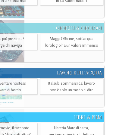
n si scorda mai
in 40 Saloni nautici
GIOIELLI & OROLOGI
ra più preziosa?
Maggi Officine, sott’acqua
ge chi naviga
l'orologio ha un valore immenso
LAVORI SULL’ACQUA
ventare hostess
Italsub: sommersi dal lavoro
ward di bordo
non è solo un modo di dire
LIBRI & FILM
 movie, il racconto
Libreria Mare di carta,
i “diventati attori”
per immergersi nella lettura