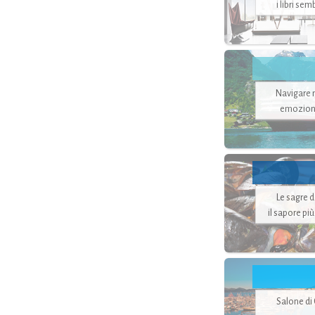
i libri se
Navigare ne
emozion
Le sagre 
il sapore pi
Salone di