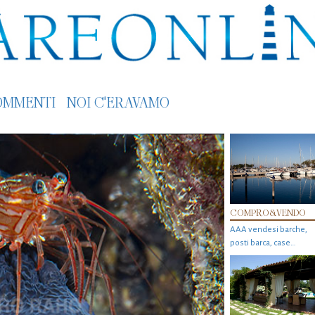
OMMENTI
NOI C'ERAVAMO
COMPRO&VENDO
AAA vendesi barche,
posti barca, case…