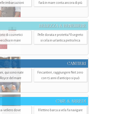
belle imbarcazioni
farà in mare conta ancora di più
BELLEZZA & BENESSERE
torio di cosmetici
Pelle dorata e protetta? Il segreto
specchia in mare
si cela in un’antica pietra Inca
CANTIERI
i, qui sono nate
Fincantieri, raggiungere Net zero
-Royce del mare
con 15 anni d'anticipo si può
CASE & ARREDI
ria-veliero dove
Il lettino barca a vela fa navigare