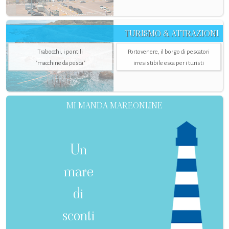
TURISMO & ATTRAZIONI
Trabocchi, i pontili
Portovenere, il borgo di pescatori
"macchine da pesca"
irresistibile esca per i turisti
MI MANDA MAREONLINE
Un
mare
di
sconti