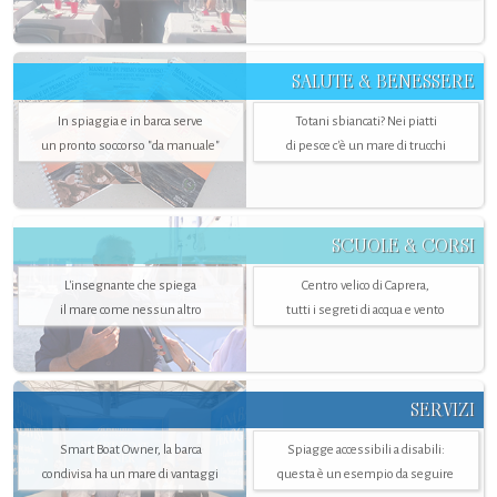
SALUTE & BENESSERE
In spiaggia e in barca serve
Totani sbiancati? Nei piatti
un pronto soccorso "da manuale"
di pesce c'è un mare di trucchi
SCUOLE & CORSI
L'insegnante che spiega
Centro velico di Caprera,
il mare come nessun altro
tutti i segreti di acqua e vento
SERVIZI
Smart Boat Owner, la barca
Spiagge accessibili a disabili:
condivisa ha un mare di vantaggi
questa è un esempio da seguire