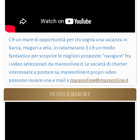
C'è un mare di opportunità per chi sogna una vacanza in
barca, magari a vela, in catamarano. E c'è un modo
fantastico per scoprire le migliori proposte: "navigare" fra
i video selezionati da mareonline.it. Le società di charter
interessate a postare su mareonline.it propri video
possono inviare una e mail a
mareonline@mareonline.it
HOTEL E RESORT