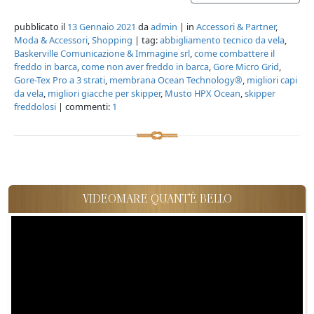
pubblicato il
13 Gennaio 2021
da
admin
| in
Accessori & Partner
,
Moda & Accessori
,
Shopping
| tag:
abbigliamento tecnico da vela
,
Baskerville Comunicazione & Immagine srl
,
come combattere il
freddo in barca
,
come non aver freddo in barca
,
Gore Micro Grid
,
Gore-Tex Pro a 3 strati
,
membrana Ocean Technology®
,
migliori capi
da vela
,
migliori giacche per skipper
,
Musto HPX Ocean
,
skipper
freddolosi
| commenti:
1
VIDEOMARE QUANT'È BELLO