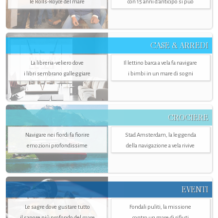
le Rolls-Royce del mare
con 15 anni d'anticipo si può
CASE & ARREDI
La libreria-veliero dove
Il lettino barca a vela fa navigare
i libri sembrano galleggiare
i bimbi in un mare di sogni
CROCIERE
Navigare nei fiordi fa fiorire
Stad Amsterdam, la leggenda
emozioni profondissime
della navigazione a vela rivive
EVENTI
Le sagre dove gustare tutto
Fondali puliti, la missione
il sapore più profondo del mare
contro un mare di rifiuti