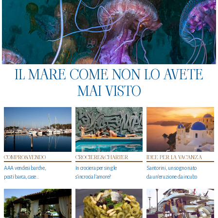
IL MARE COME NON LO AVETE
MAI VISTO
COMPRO&VENDO
CROCIERE&CHARTER
IDEE PER LA VACANZA
AAA vendesi barche,
In crociera per single
Santorini, un sogno nato
posti barca, case…
s'incrocia l’amore?
da un’eruzione da incubo