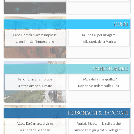
MUSEI
Capo Horn fa rivivere imprese
La Spezia. per navigare
ai confini dell’impossibile
nella storia della Marina
NONSOLOMARE
Per chi ama arrampicare
Il Mare della Tranquillità?
a strapiombo sul mare
Non serve andare sulla Luna
PERSONAGGI & RACCONTI
Vasco Da Gama così vince
Patrizia Mosconi, la stilista che
la guerra delle spezie
ama vestire gli yacht più eleganti