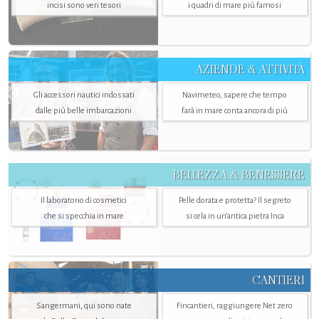
incisi sono veri tesori
i quadri di mare più famosi
AZIENDE & ATTIVITÀ
Gli accessori nautici indossati
Navimeteo, sapere che tempo
dalle più belle imbarcazioni
farà in mare conta ancora di più
BELLEZZA & BENESSERE
Il laboratorio di cosmetici
Pelle dorata e protetta? Il segreto
che si specchia in mare
si cela in un’antica pietra Inca
CANTIERI
Sangermani, qui sono nate
Fincantieri, raggiungere Net zero