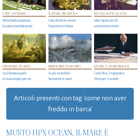
CASE DA MARE
IL MARE IN TAVOLA
REGALI SOTTO IL SOLE
Porto degli argonauti,
I cibi che fanno venire
Idee regalo per chi
la costa smeralda jonica
l’acquolina in bocca
ama barche e mare
UN MARE DI ARTE
IMMAGINI DA SOGNO
STORIE E PERSONAGGI
I più famosi quadri
Le più incredibili
Carlo Riva, l’ingegnere
di mare copiati per voi
burrasche in mare
che stupi' il mondo
Articoli presenti con tag 'come non aver
freddo in barca'
MUSTO HPX OCEAN, IL MARE È