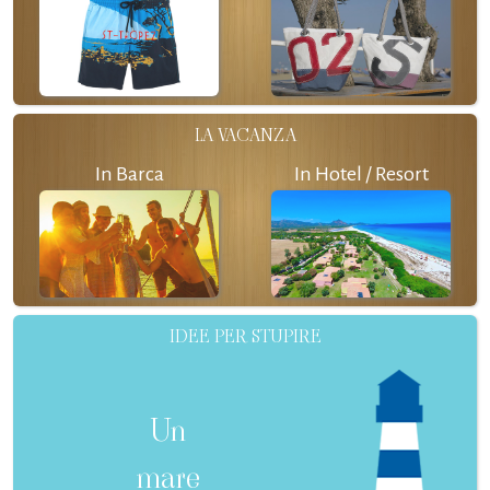
LA VACANZA
In Barca
In Hotel / Resort
IDEE PER STUPIRE
Un
mare