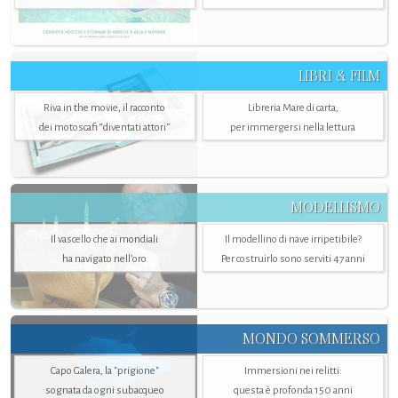
LIBRI & FILM
Riva in the movie, il racconto
Libreria Mare di carta,
dei motoscafi “diventati attori”
per immergersi nella lettura
MODELLISMO
Il vascello che ai mondiali
Il modellino di nave irripetibile?
ha navigato nell’oro
Per costruirlo sono serviti 47 anni
MONDO SOMMERSO
Capo Galera, la "prigione"
Immersioni nei relitti:
sognata da ogni subacqueo
questa è profonda 150 anni