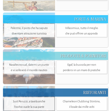
PORTI & MARINA
Palermo, il porto che ha saputo
Villasimius, tutto il meglio
diventare attrazione turistica
che può offrire un approdo
PRODOTTI & FORNITORI
Navaltecnosud, datemi un punto
Egaf, la bussola per non
e vi solleverò il mondo nautico
perdersi in un mare di pratiche
RISTORANTI
Just Peruzzi, a tavola anche
Chameleon Clubbing Stintino,
l’occhio vuole la sua parte
il locale dai mille volti