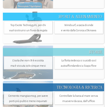
SPORT & ALLENAMENTO
Top Excite Technogym, per chi
Windsurf, a caccia di onde
vuol costruirsi un fisico da regata
e vento dalla Corsica a Okinawa
STORIE
L’isola che non c'è è esistita
La flotta tedesca si suicidò così
ma è vissuta solo cinque mesi
autoaffondandosi a Scapa Flow
TECNOLOGIA & RICERCA
Cemento mangiasmog, per avere
Controllate la barca al mare senza
porti più puliti e meno inquinati
muovervi da casa, dall’ufficio