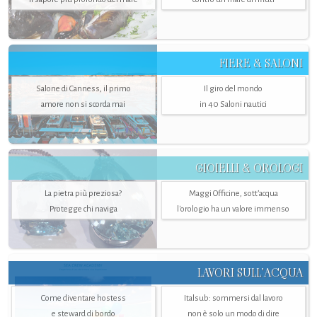
FIERE & SALONI
Salone di Canness, il primo
Il giro del mondo
amore non si scorda mai
in 40 Saloni nautici
GIOIELLI & OROLOGI
La pietra più preziosa?
Maggi Officine, sott’acqua
Protegge chi naviga
l'orologio ha un valore immenso
LAVORI SULL’ACQUA
Come diventare hostess
Italsub: sommersi dal lavoro
e steward di bordo
non è solo un modo di dire