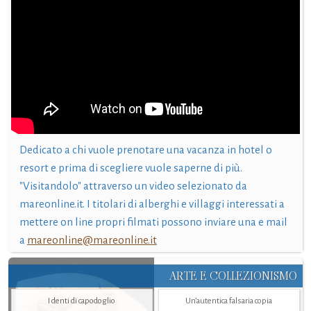
Dedicato a chi vuole prenotare una vacanza in hotel o
resort e prima di scegliere vuole saperne di più.
"Visitandolo" attraverso un video selezionato da
mareonline.it. I titolari di alberghi e villaggi interessati a
mettere on line propri filmati possono inviare una e mail
a
mareonline@mareonline.it
ARTE E COLLEZIONISMO
I denti di capodoglio
Un’autentica falsaria copia