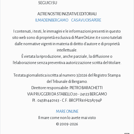
SEGUICI SU
ALTRE NOSTRE INIZIATIVE EDITORIALI
ILMADEINBERGAMO
CASAVUOISAPERE
I contenuti, i testi, le immagini e le informazioni presenti in questo
sito web sono di proprietà esclusiva di MareOnLine.it e sono tutelati
dalle normative vigenti in materia di diritto d'autore e di proprietà
intellettuale.
È vietata la riproduzione, anche parziale, la diffusione o
l'elaborazione senza preventiva autorizzazione scritta del titolare.
Testata giornalistica iscritta al numero 3/2026 del Registro Stampa
del Tribunale di Bergamo.
Direttore responsabile: PIETRO BARACHETTI
VIA P. RUGGERI DA STABELLO 20 - 24123 BERGAMO
P.I.: 04581440163 - C.F.: BRCPTR61H23A794P
MARE ONLINE
Il mare come non lo avete mai visto
© 2009-2026