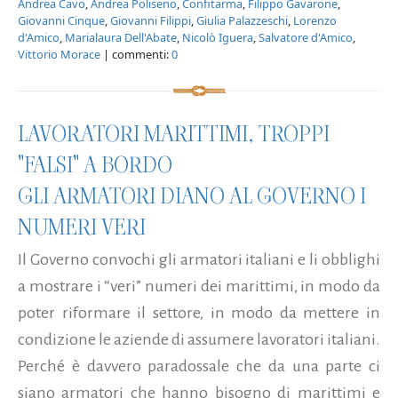
Andrea Cavo
,
Andrea Poliseno
,
Confitarma
,
Filippo Gavarone
,
Giovanni Cinque
,
Giovanni Filippi
,
Giulia Palazzeschi
,
Lorenzo
d'Amico
,
Marialaura Dell'Abate
,
Nicolò Iguera
,
Salvatore d'Amico
,
Vittorio Morace
| commenti:
0
LAVORATORI MARITTIMI, TROPPI
"FALSI" A BORDO
GLI ARMATORI DIANO AL GOVERNO I
NUMERI VERI
Il Governo convochi gli armatori italiani e li obblighi
a mostrare i “veri” numeri dei marittimi, in modo da
poter riformare il settore, in modo da mettere in
condizione le aziende di assumere lavoratori italiani.
Perché è davvero paradossale che da una parte ci
siano armatori che hanno bisogno di marittimi e