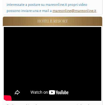
interessate a postare su mareonline.it propri video
possono inviare una e mail a
mareonline@mareonline.it
HOTEL E RESORT