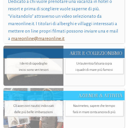
Dedicato a chi vuole prenotare una vacanza in hotel o
resort e prima di scegliere vuole saperne di più.
"Visitandolo" attraverso un video selezionato da
mareonline.it. I titolari di alberghi e villaggi interessati a
mettere on line propri filmati possono inviare una e mail
a
mareonline@mareonline.it
ARTE E COLLEZIONISMO
I denti di capodoglio
Un’autentica falsaria copia
incisi sono veri tesori
i quadri di mare più famosi
AZIENDE & ATTIVITÀ
Gli accessori nautici indossati
Navimeteo, sapere che tempo
dalle più belle imbarcazioni
farà in mare conta ancora di più