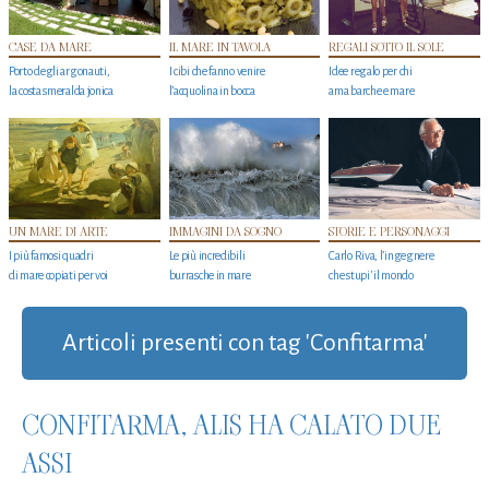
CASE DA MARE
IL MARE IN TAVOLA
REGALI SOTTO IL SOLE
Porto degli argonauti,
I cibi che fanno venire
Idee regalo per chi
la costa smeralda jonica
l’acquolina in bocca
ama barche e mare
UN MARE DI ARTE
IMMAGINI DA SOGNO
STORIE E PERSONAGGI
I più famosi quadri
Le più incredibili
Carlo Riva, l’ingegnere
di mare copiati per voi
burrasche in mare
che stupi' il mondo
Articoli presenti con tag 'Confitarma'
CONFITARMA, ALIS HA CALATO DUE
ASSI