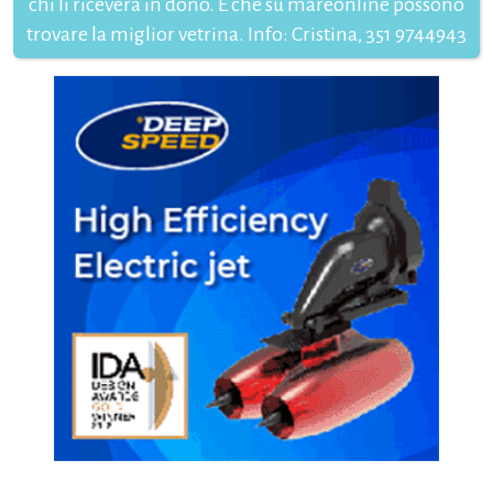
chi li riceverà in dono. E che su mareonline possono
trovare la miglior vetrina. Info: Cristina, 351 9744943