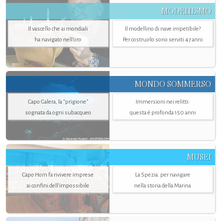
MODELLISMO
Il vascello che ai mondiali
Il modellino di nave irripetibile?
ha navigato nell’oro
Per costruirlo sono serviti 47 anni
MONDO SOMMERSO
Capo Galera, la "prigione"
Immersioni nei relitti:
sognata da ogni subacqueo
questa è profonda 150 anni
MUSEI
Capo Horn fa rivivere imprese
La Spezia. per navigare
ai confini dell’impossibile
nella storia della Marina