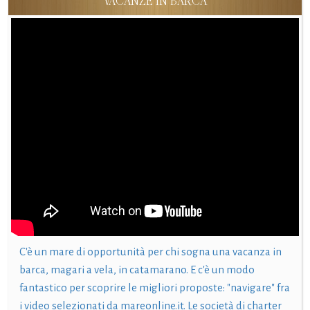
VACANZE IN BARCA
C'è un mare di opportunità per chi sogna una vacanza in
barca, magari a vela, in catamarano. E c'è un modo
fantastico per scoprire le migliori proposte: "navigare" fra
i video selezionati da mareonline.it. Le società di charter