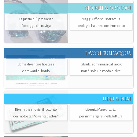
GIOIELLI & OROLOGI
La pietra più preziosa?
Maggi Officine, sott’acqua
Protegge chi naviga
l'orologio ha un valore immenso
LAVORI SULL’ACQUA
Come diventare hostess
Italsub: sommersi dal lavoro
e steward di bordo
non è solo un modo di dire
LIBRI & FILM
Riva in the movie, il racconto
Libreria Mare di carta,
dei motoscafi “diventati attori”
per immergersi nella lettura