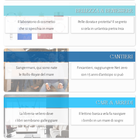
BELLEZZA & BENESSERE
Il laboratorio di cosmetici
Pelle dorata e protetta? Il segreto
che si specchia in mare
si cela in un’antica pietra Inca
CANTIERI
Sangermani, qui sono nate
Fincantieri, raggiungere Net zero
le Rolls-Royce del mare
con 15 anni d'anticipo si può
CASE & ARREDI
La libreria-veliero dove
Il lettino barca a vela fa navigare
i libri sembrano galleggiare
i bimbi in un mare di sogni