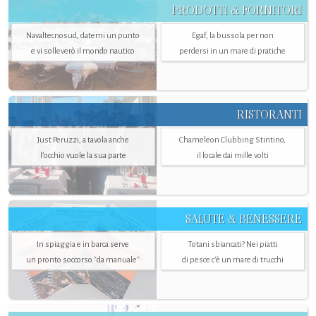
PRODOTTI & FORNITORI
Navaltecnosud, datemi un punto
Egaf, la bussola per non
e vi solleverò il mondo nautico
perdersi in un mare di pratiche
RISTORANTI
Just Peruzzi, a tavola anche
Chameleon Clubbing Stintino,
l’occhio vuole la sua parte
il locale dai mille volti
SALUTE & BENESSERE
In spiaggia e in barca serve
Totani sbiancati? Nei piatti
un pronto soccorso "da manuale"
di pesce c'è un mare di trucchi