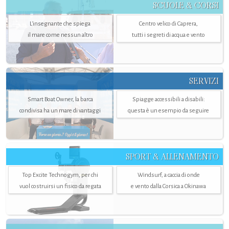
SCUOLE & CORSI
L'insegnante che spiega
Centro velico di Caprera,
il mare come nessun altro
tutti i segreti di acqua e vento
SERVIZI
Smart Boat Owner, la barca
Spiagge accessibili a disabili:
condivisa ha un mare di vantaggi
questa è un esempio da seguire
SPORT & ALLENAMENTO
Top Excite Technogym, per chi
Windsurf, a caccia di onde
vuol costruirsi un fisico da regata
e vento dalla Corsica a Okinawa