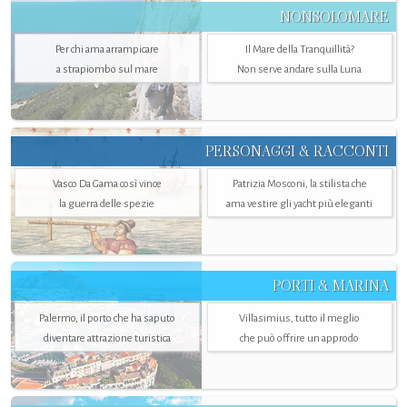
NONSOLOMARE
Per chi ama arrampicare
Il Mare della Tranquillità?
a strapiombo sul mare
Non serve andare sulla Luna
PERSONAGGI & RACCONTI
Vasco Da Gama così vince
Patrizia Mosconi, la stilista che
la guerra delle spezie
ama vestire gli yacht più eleganti
PORTI & MARINA
Palermo, il porto che ha saputo
Villasimius, tutto il meglio
diventare attrazione turistica
che può offrire un approdo