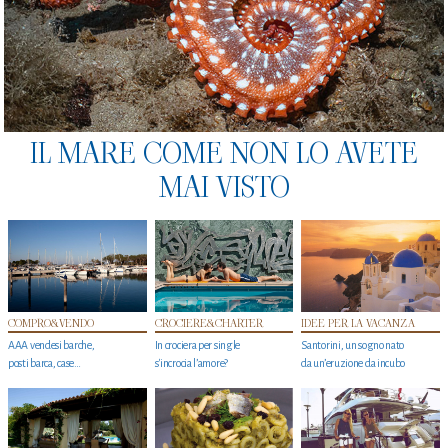
IL MARE COME NON LO AVETE
MAI VISTO
COMPRO&VENDO
CROCIERE&CHARTER
IDEE PER LA VACANZA
AAA vendesi barche,
In crociera per single
Santorini, un sogno nato
posti barca, case…
s'incrocia l’amore?
da un’eruzione da incubo