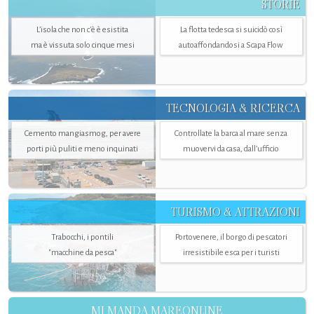
STORIE
L’isola che non c'è è esistita
La flotta tedesca si suicidò così
ma è vissuta solo cinque mesi
autoaffondandosi a Scapa Flow
TECNOLOGIA & RICERCA
Cemento mangiasmog, per avere
Controllate la barca al mare senza
porti più puliti e meno inquinati
muovervi da casa, dall’ufficio
TURISMO & ATTRAZIONI
Trabocchi, i pontili
Portovenere, il borgo di pescatori
"macchine da pesca"
irresistibile esca per i turisti
MI MANDA MAREONLINE