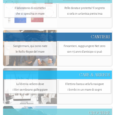
Il laboratorio di cosmetici
Pelle dorata e protetta? Il segreto
che si specchia in mare
si cela in un’antica pietra Inca
CANTIERI
Sangermani, qui sono nate
Fincantieri, raggiungere Net zero
le Rolls-Royce del mare
con 15 anni d'anticipo si può
CASE & ARREDI
La libreria-veliero dove
Il lettino barca a vela fa navigare
i libri sembrano galleggiare
i bimbi in un mare di sogni
CROCIERE