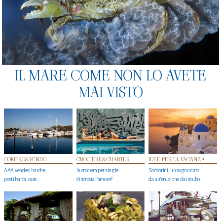
IL MARE COME NON LO AVETE
MAI VISTO
COMPRO&VENDO
CROCIERE&CHARTER
IDEE PER LA VACANZA
AAA vendesi barche,
In crociera per single
Santorini, un sogno nato
posti barca, case…
s'incrocia l’amore?
da un’eruzione da incubo