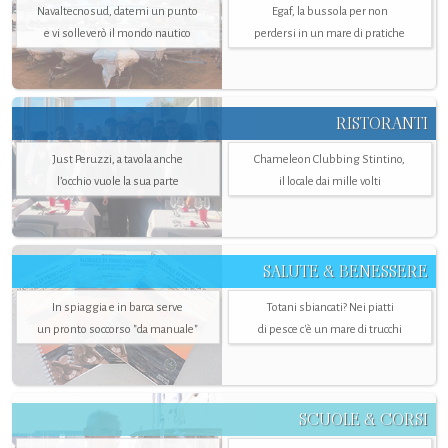
Navaltecnosud, datemi un punto
Egaf, la bussola per non
e vi solleverò il mondo nautico
perdersi in un mare di pratiche
RISTORANTI
Just Peruzzi, a tavola anche
Chameleon Clubbing Stintino,
l’occhio vuole la sua parte
il locale dai mille volti
SALUTE & BENESSERE
In spiaggia e in barca serve
Totani sbiancati? Nei piatti
un pronto soccorso "da manuale"
di pesce c'è un mare di trucchi
SCUOLE & CORSI