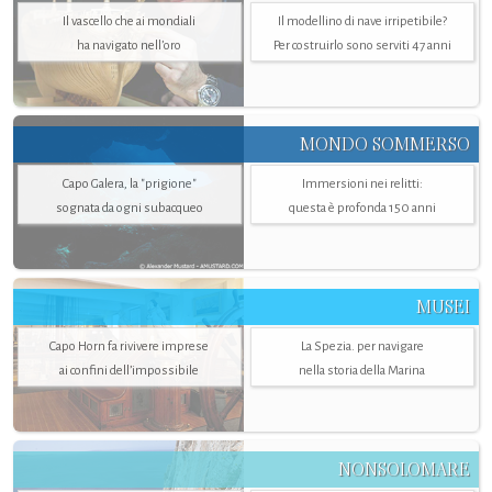
Il vascello che ai mondiali
Il modellino di nave irripetibile?
ha navigato nell’oro
Per costruirlo sono serviti 47 anni
MONDO SOMMERSO
Capo Galera, la "prigione"
Immersioni nei relitti:
sognata da ogni subacqueo
questa è profonda 150 anni
MUSEI
Capo Horn fa rivivere imprese
La Spezia. per navigare
ai confini dell’impossibile
nella storia della Marina
NONSOLOMARE