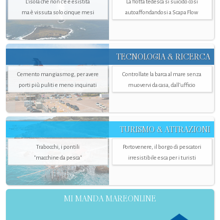
L’isola che non c'è è esistita
La flotta tedesca si suicidò così
ma è vissuta solo cinque mesi
autoaffondandosi a Scapa Flow
TECNOLOGIA & RICERCA
Cemento mangiasmog, per avere
Controllate la barca al mare senza
porti più puliti e meno inquinati
muovervi da casa, dall’ufficio
TURISMO & ATTRAZIONI
Trabocchi, i pontili
Portovenere, il borgo di pescatori
"macchine da pesca"
irresistibile esca per i turisti
MI MANDA MAREONLINE