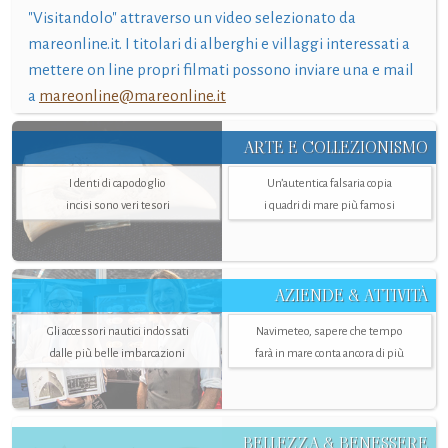
"Visitandolo" attraverso un video selezionato da
mareonline.it. I titolari di alberghi e villaggi interessati a
mettere on line propri filmati possono inviare una e mail
a
mareonline@mareonline.it
ARTE E COLLEZIONISMO
I denti di capodoglio
Un’autentica falsaria copia
incisi sono veri tesori
i quadri di mare più famosi
AZIENDE & ATTIVITÀ
Gli accessori nautici indossati
Navimeteo, sapere che tempo
dalle più belle imbarcazioni
farà in mare conta ancora di più
BELLEZZA & BENESSERE