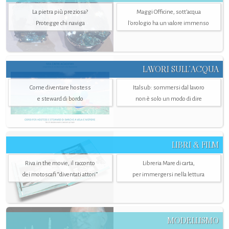
La pietra più preziosa?
Maggi Officine, sott’acqua
Protegge chi naviga
l'orologio ha un valore immenso
LAVORI SULL’ACQUA
Come diventare hostess
Italsub: sommersi dal lavoro
e steward di bordo
non è solo un modo di dire
LIBRI & FILM
Riva in the movie, il racconto
Libreria Mare di carta,
dei motoscafi “diventati attori”
per immergersi nella lettura
MODELLISMO