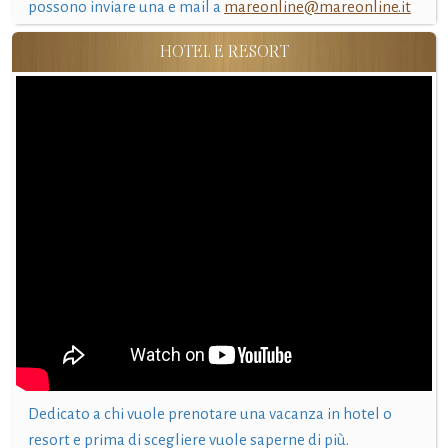
possono inviare una e mail a
mareonline@mareonline.it
HOTEL E RESORT
Dedicato a chi vuole prenotare una vacanza in hotel o
resort e prima di scegliere vuole saperne di più.