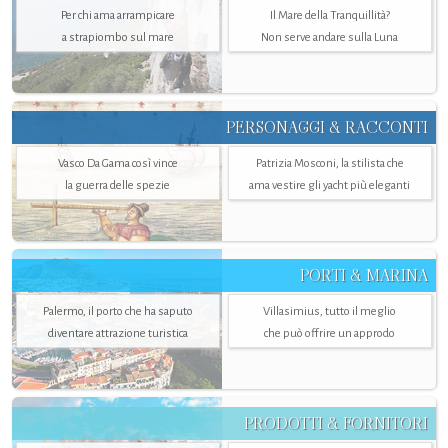
Per chi ama arrampicare
Il Mare della Tranquillità?
a strapiombo sul mare
Non serve andare sulla Luna
PERSONAGGI & RACCONTI
Vasco Da Gama così vince
Patrizia Mosconi, la stilista che
la guerra delle spezie
ama vestire gli yacht più eleganti
PORTI & MARINA
Palermo, il porto che ha saputo
Villasimius, tutto il meglio
diventare attrazione turistica
che può offrire un approdo
PRODOTTI & FORNITORI