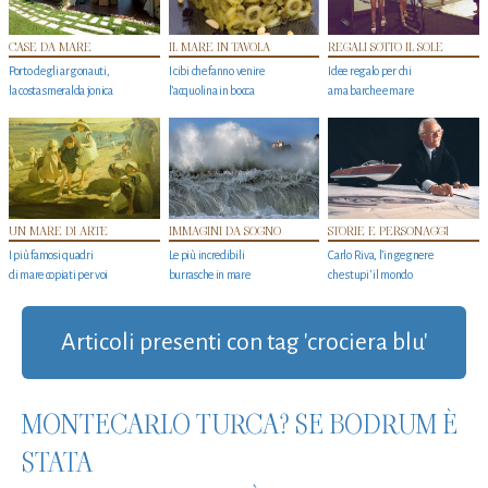
CASE DA MARE
IL MARE IN TAVOLA
REGALI SOTTO IL SOLE
Porto degli argonauti,
I cibi che fanno venire
Idee regalo per chi
la costa smeralda jonica
l’acquolina in bocca
ama barche e mare
UN MARE DI ARTE
IMMAGINI DA SOGNO
STORIE E PERSONAGGI
I più famosi quadri
Le più incredibili
Carlo Riva, l’ingegnere
di mare copiati per voi
burrasche in mare
che stupi' il mondo
Articoli presenti con tag 'crociera blu'
MONTECARLO TURCA? SE BODRUM È
STATA