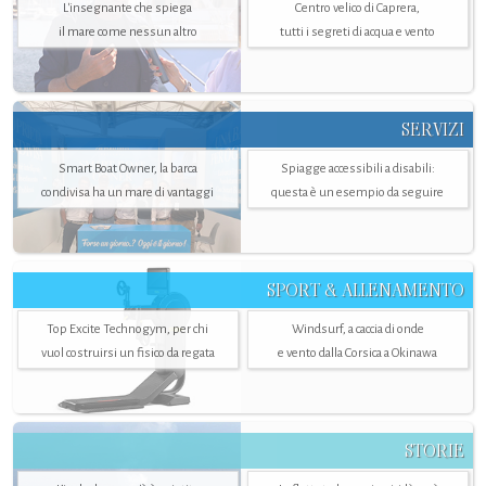
L'insegnante che spiega
Centro velico di Caprera,
il mare come nessun altro
tutti i segreti di acqua e vento
SERVIZI
Smart Boat Owner, la barca
Spiagge accessibili a disabili:
condivisa ha un mare di vantaggi
questa è un esempio da seguire
SPORT & ALLENAMENTO
Top Excite Technogym, per chi
Windsurf, a caccia di onde
vuol costruirsi un fisico da regata
e vento dalla Corsica a Okinawa
STORIE