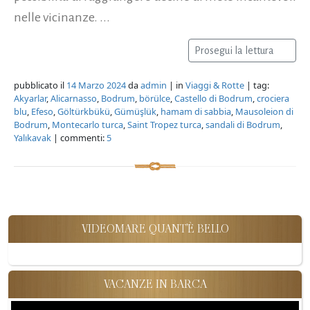
nelle vicinanze. ...
Prosegui la lettura
pubblicato il
14 Marzo 2024
da
admin
| in
Viaggi & Rotte
| tag:
Akyarlar
,
Alicarnasso
,
Bodrum
,
börülce
,
Castello di Bodrum
,
crociera
blu
,
Efeso
,
Göltürkbükü
,
Gümüşlük
,
hamam di sabbia
,
Mausoleion di
Bodrum
,
Montecarlo turca
,
Saint Tropez turca
,
sandali di Bodrum
,
Yalıkavak
| commenti:
5
VIDEOMARE QUANT'È BELLO
VACANZE IN BARCA