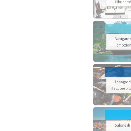
i libri se
Navigare ne
emozion
Le sagre 
il sapore pi
Salone di