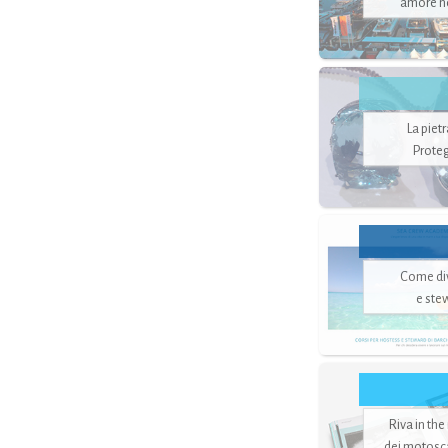
amore no
La piet
Proteg
Come di
e ste
Riva in the
dei motoscaf