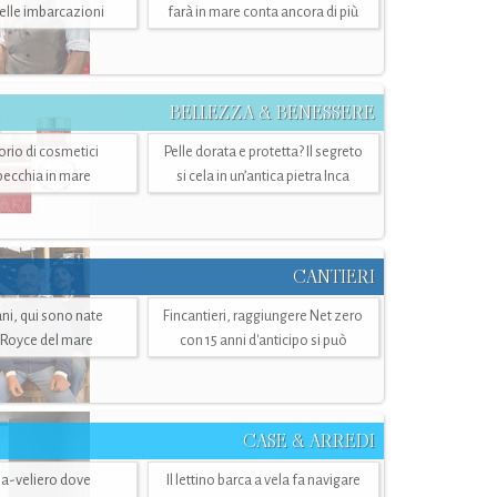
belle imbarcazioni
farà in mare conta ancora di più
BELLEZZA & BENESSERE
torio di cosmetici
Pelle dorata e protetta? Il segreto
specchia in mare
si cela in un’antica pietra Inca
CANTIERI
i, qui sono nate
Fincantieri, raggiungere Net zero
-Royce del mare
con 15 anni d'anticipo si può
CASE & ARREDI
ria-veliero dove
Il lettino barca a vela fa navigare