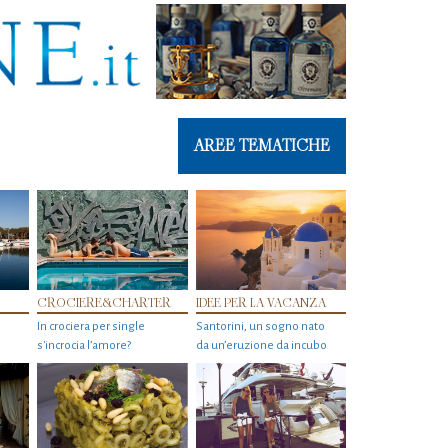
AREE TEMATICHE
CROCIERE&CHARTER
IDEE PER LA VACANZA
In crociera per single
Santorini, un sogno nato
s'incrocia l’amore?
da un’eruzione da incubo