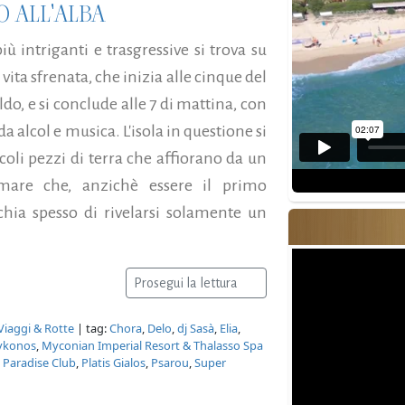
O ALL'ALBA
iù intriganti e trasgressive si trova su
 vita sfrenata, che inizia alle cinque del
do, e si conclude alle 7 di mattina, con
da alcol e musica. L'isola in questione si
oli pezzi di terra che affiorano da un
 mare che, anzichè essere il primo
hia spesso di rivelarsi solamente un
Prosegui la lettura
Viaggi & Rotte
| tag:
Chora
,
Delo
,
dj Sasà
,
Elia
,
Mykonos
,
Myconian Imperial Resort & Thalasso Spa
,
Paradise Club
,
Platis Gialos
,
Psarou
,
Super