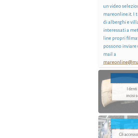
un video selezio
mareonline.it. I t
di alberghi e vil
interessati a me
line propri filma
possono inviare 
mail a
mareonline@mar
I dent
incisi 
Gli accesso