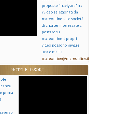
proposte: "navigare" fra
i video selezionati da
mareonline.it. Le società
di charter interessate a
postare su
mareonline.it propri
video possono inviare
una e mail a
mareonline@mareonline.it
HOTEL E RESORT
uole
acanza
 e prima
e
traverso