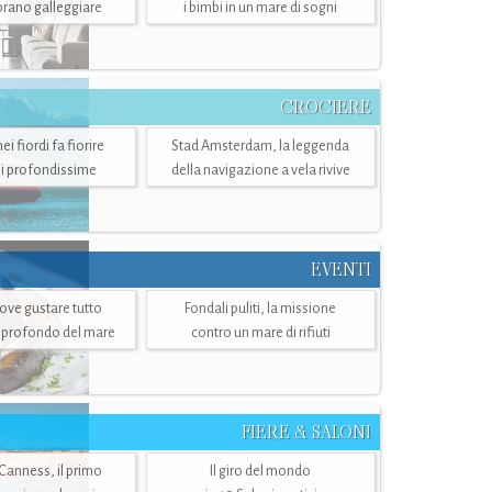
mbrano galleggiare
i bimbi in un mare di sogni
CROCIERE
i fiordi fa fiorire
Stad Amsterdam, la leggenda
i profondissime
della navigazione a vela rivive
EVENTI
dove gustare tutto
Fondali puliti, la missione
ù profondo del mare
contro un mare di rifiuti
FIERE & SALONI
 Canness, il primo
Il giro del mondo