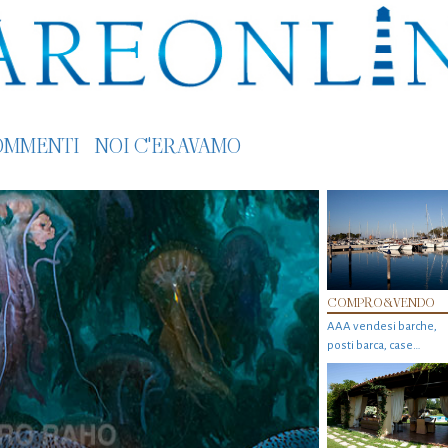
OMMENTI
NOI C'ERAVAMO
COMPRO&VENDO
AAA vendesi barche,
posti barca, case…