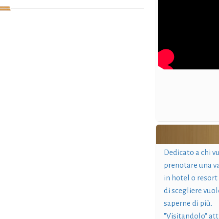
Dedicato a chi v
prenotare una v
in hotel o resort
di scegliere vuol
saperne di più.
"Visitandolo" at