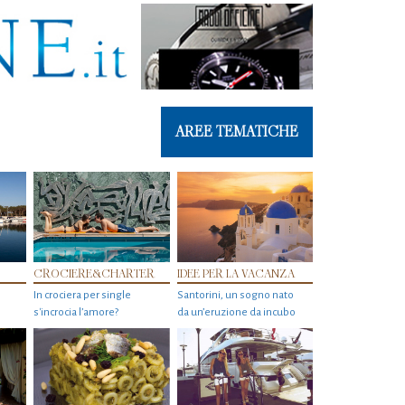
AREE TEMATICHE
CROCIERE&CHARTER
IDEE PER LA VACANZA
In crociera per single
Santorini, un sogno nato
s'incrocia l’amore?
da un’eruzione da incubo