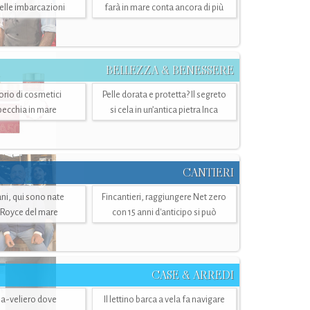
belle imbarcazioni
farà in mare conta ancora di più
BELLEZZA & BENESSERE
torio di cosmetici
Pelle dorata e protetta? Il segreto
specchia in mare
si cela in un’antica pietra Inca
CANTIERI
i, qui sono nate
Fincantieri, raggiungere Net zero
-Royce del mare
con 15 anni d'anticipo si può
CASE & ARREDI
ria-veliero dove
Il lettino barca a vela fa navigare