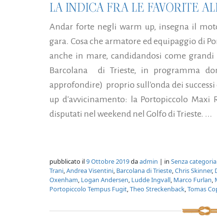
LA INDICA FRA LE FAVORITE A
Andar forte negli warm up, insegna il moto
gara. Cosa che armatore ed equipaggio di Po
anche in mare, candidandosi come grandi p
Barcolana di Trieste, in programma dom
approfondire) proprio sull'onda dei success
up d'avvicinamento: la Portopiccolo Maxi R
disputati nel weekend nel Golfo di Trieste. ...
pubblicato il
9 Ottobre 2019
da
admin
| in
Senza categoria
Trani
,
Andrea Visentini
,
Barcolana di Trieste
,
Chris Skinner
,
Oxenham
,
Logan Andersen
,
Ludde Ingvall
,
Marco Furlan
,
Portopiccolo Tempus Fugit
,
Theo Streckenback
,
Tomas Co