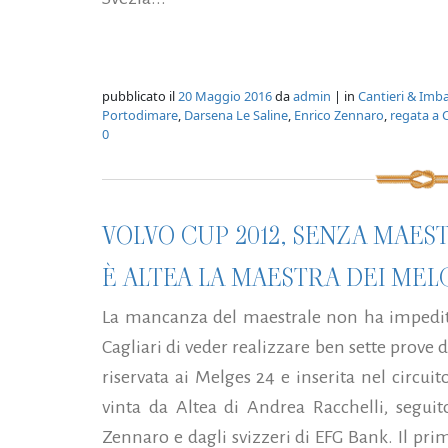
pubblicato il
20 Maggio 2016
da
admin
| in
Cantieri & Imba
Portodimare
,
Darsena Le Saline
,
Enrico Zennaro
,
regata a 
0
VOLVO CUP 2012, SENZA MAES
È ALTEA LA MAESTRA DEI MELG
La mancanza del maestrale non ha impedito
Cagliari di veder realizzare ben sette prove 
riservata ai Melges 24 e inserita nel circui
vinta da Altea di Andrea Racchelli, segui
Zennaro e dagli svizzeri di EFG Bank. Il pri