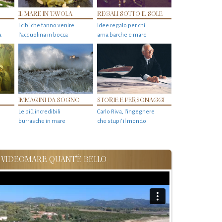
IL MARE IN TAVOLA
REGALI SOTTO IL SOLE
I cibi che fanno venire
Idee regalo per chi
a
l’acquolina in bocca
ama barche e mare
IMMAGINI DA SOGNO
STORIE E PERSONAGGI
Le più incredibili
Carlo Riva, l’ingegnere
burrasche in mare
che stupi' il mondo
VIDEOMARE QUANT'È BELLO