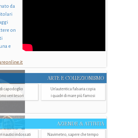
nato da
itolari
laggi
ttere on
ti
una e
eonline.it
ARTE E COLLEZIONISMO
i di capodoglio
Un’autentica falsaria copia
sono veri tesori
i quadri di mare più famosi
AZIENDE & ATTIVITÀ
ri nautici indossati
Navimeteo, sapere che tempo