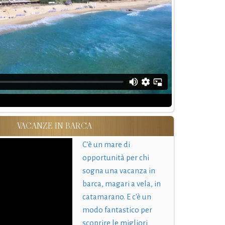
VACANZE IN BARCA
C'è un mare di
opportunità per chi
sogna una vacanza in
barca, magari a vela, in
catamarano. E c'è un
modo fantastico per
scoprire le migliori