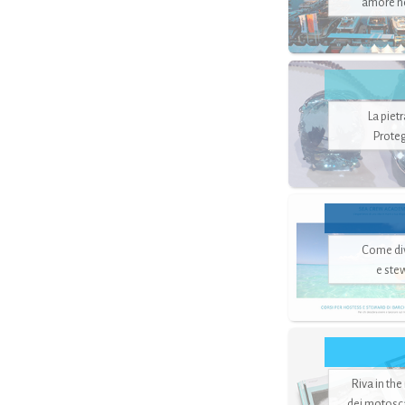
amore no
La piet
Proteg
Come di
e ste
Riva in the
dei motoscaf