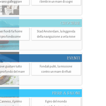
mbrano galleggiare
i bimbi in un mare di sogni
CROCIERE
i fiordi fa fiorire
Stad Amsterdam, la leggenda
i profondissime
della navigazione a vela rivive
EVENTI
dove gustare tutto
Fondali puliti, la missione
ù profondo del mare
contro un mare di rifiuti
FIERE & SALONI
 Canness, il primo
Il giro del mondo