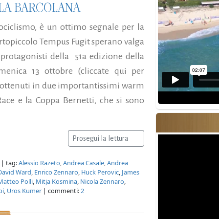
LLA BARCOLANA
ciclismo, è un ottimo segnale per la
rtopiccolo Tempus Fugit sperano valga
rotagonisti della 51a edizione della
enica 13 ottobre (cliccate qui per
i ottenuti in due importantissimi warm
ace e la Coppa Bernetti, che si sono
Prosegui la lettura
| tag:
Alessio Razeto
,
Andrea Casale
,
Andrea
David Ward
,
Enrico Zennaro
,
Huck Perovic
,
James
Matteo Polli
,
Mitja Kosmina
,
Nicola Zennaro
,
pi
,
Uros Kumer
| commenti:
2