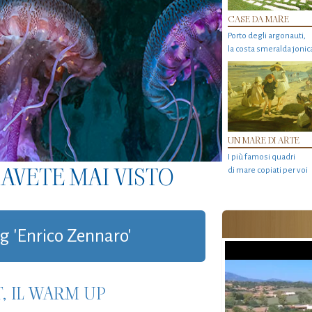
CASE DA MARE
Porto degli argonauti,
la costa smeralda jonic
UN MARE DI ARTE
I più famosi quadri
AVETE MAI VISTO
di mare copiati per voi
ag 'Enrico Zennaro'
, IL WARM UP