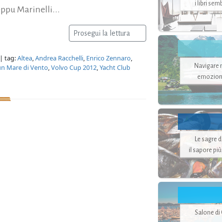
i libri se
eppu Marinelli...
Prosegui la lettura
| tag:
Altea
,
Andrea Racchelli
,
Enrico Zennaro
,
Navigare ne
un Mare di Vento
,
Volvo Cup 2012
,
Yacht Club
emozion
Le sagre 
il sapore pi
Salone di