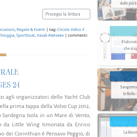
dalle più 
Prosegui la lettura
rcazioni
,
Regate & Eventi
| tag:
Circolo Velico il
Chioggia
,
Sportboat
,
Vasali Alekseev
| commenti:
Il labora
che si 
TRALE
ES 24
Sangerman
le Rolls
 agli organizzatori dello Yacht Club
della prima tappa della Volvo Cup 2012,
to Sardegna Isola in un Mare di Vento,
to da Little Wing timonata da Enrico
La libre
mo dei Corinthian è Pensavo Peggio, di