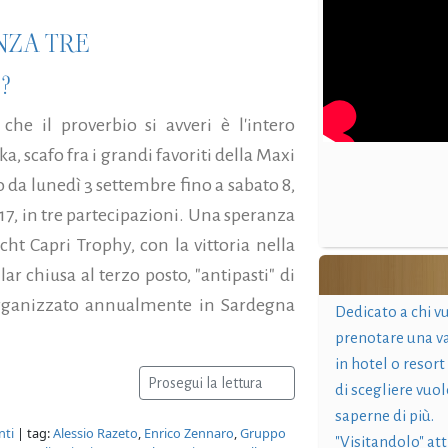
NZA TRE
?
che il proverbio si avveri è l'intero
, scafo fra i grandi favoriti della Maxi
da lunedì 3 settembre fino a sabato 8,
017, in tre partecipazioni. Una speranza
cht Capri Trophy, con la vittoria nella
lar chiusa al terzo posto, "antipasti" di
 organizzato annualmente in Sardegna
Dedicato a chi v
prenotare una v
in hotel o resort
Prosegui la lettura
di scegliere vuol
saperne di più.
nti
| tag:
Alessio Razeto
,
Enrico Zennaro
,
Gruppo
"Visitandolo" at