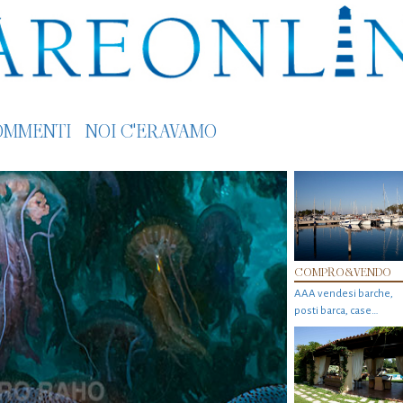
OMMENTI
NOI C'ERAVAMO
COMPRO&VENDO
AAA vendesi barche,
posti barca, case…