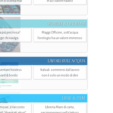
n si scorda mai
in 40 Saloni nautici
GIOIELLI & OROLOGI
ra più preziosa?
Maggi Officine, sott’acqua
ge chi naviga
l'orologio ha un valore immenso
LAVORI SULL’ACQUA
ventare hostess
Italsub: sommersi dal lavoro
ward di bordo
non è solo un modo di dire
LIBRI & FILM
 movie, il racconto
Libreria Mare di carta,
i “diventati attori”
per immergersi nella lettura