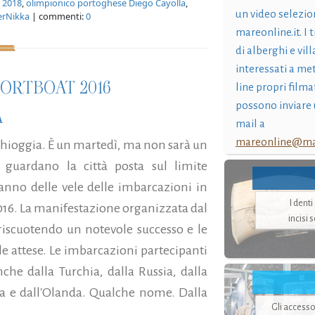
 2018
,
olimpionico portoghese Diego Cayolla
,
un video selezio
erNikka
| commenti:
0
mareonline.it. I t
di alberghi e vil
interessati a me
ORTBOAT 2016
line propri filma
possono inviare 
A
mail a
mareonline@mar
Chioggia. È un martedì, ma non sarà un
guardano la città posta sul limite
anno delle vele delle imbarcazioni in
I dent
016. La manifestazione organizzata dal
incisi 
 riscuotendo un notevole successo e le
le attese. Le imbarcazioni partecipanti
che dalla Turchia, dalla Russia, dalla
lta e dall'Olanda. Qualche nome. Dalla
Gli accesso