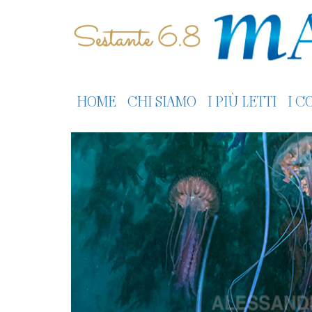
HOME
CHI SIAMO
I PIÙ LETTI
I C