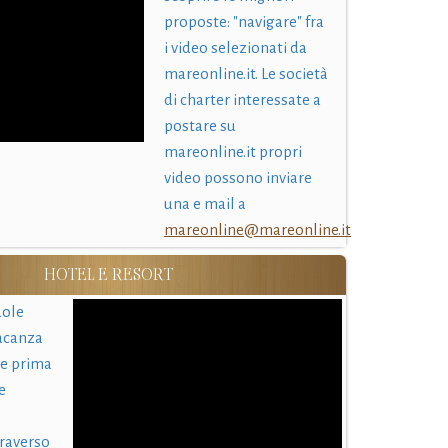
proposte: "navigare" fra
i video selezionati da
mareonline.it. Le società
di charter interessate a
postare su
mareonline.it propri
video possono inviare
una e mail a
mareonline@mareonline.it
HOTEL E RESORT
uole
acanza
 e prima
e
traverso