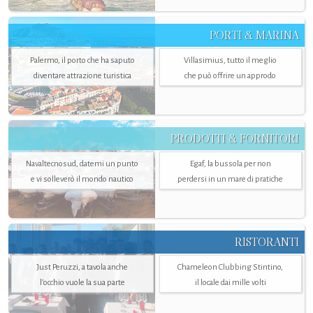
PORTI & MARINA
Palermo, il porto che ha saputo
Villasimius, tutto il meglio
diventare attrazione turistica
che può offrire un approdo
PRODOTTI & FORNITORI
Navaltecnosud, datemi un punto
Egaf, la bussola per non
e vi solleverò il mondo nautico
perdersi in un mare di pratiche
RISTORANTI
Just Peruzzi, a tavola anche
Chameleon Clubbing Stintino,
l’occhio vuole la sua parte
il locale dai mille volti