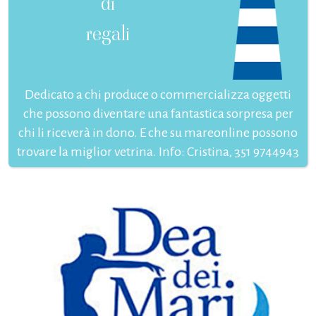
di
regali
Dedicato a chi produce o commercializza oggetti
che possono diventare una fantastica sorpresa per
chi li riceverà in dono. E che su mareonline possono
trovare la miglior vetrina. Info: Cristina, 351 9744943