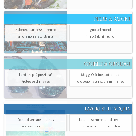
FIERE & SALONI
Salone di Canness, il primo
Il giro del mondo
amore non si scorda mai
in 40 Saloni nautici
GIOIELLI & OROLOGI
La pietra più preziosa?
Maggi Officine, sott’acqua
Protegge chi naviga
l'orologio ha un valore immenso
LAVORI SULL’ACQUA
Come diventare hostess
Italsub: sommersi dal lavoro
e steward di bordo
non è solo un modo di dire