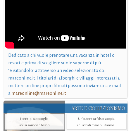
Dedicato a chi vuole prenotare una vacanza in hotel o
resort e prima di scegliere vuole saperne di più.
"Visitandolo" attraverso un video selezionato da
mareonline.it. I titolari di alberghi e villaggi interessati a
mettere on line propri filmati possono inviare una e mail
a
mareonline@mareonline.it
ARTE E COLLEZIONISMO
I denti di capodoglio
Un’autentica falsaria copia
incisi sono veri tesori
i quadri di mare più famosi