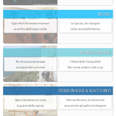
MUSEI
Capo Horn fa rivivere imprese
La Spezia. per navigare
ai confini dell’impossibile
nella storia della Marina
NONSOLOMARE
Per chi ama arrampicare
Il Mare della Tranquillità?
a strapiombo sul mare
Non serve andare sulla Luna
PERSONAGGI & RACCONTI
Vasco Da Gama così vince
Patrizia Mosconi, la stilista che
la guerra delle spezie
ama vestire gli yacht più eleganti