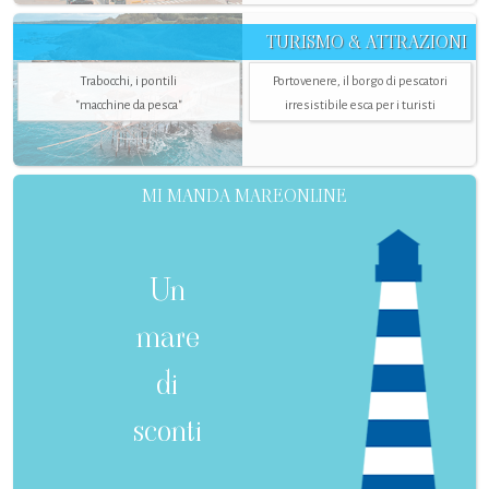
TURISMO & ATTRAZIONI
Trabocchi, i pontili
Portovenere, il borgo di pescatori
"macchine da pesca"
irresistibile esca per i turisti
MI MANDA MAREONLINE
Un
mare
di
sconti