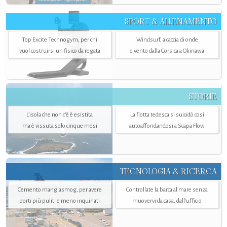
SPORT & ALLENAMENTO
Top Excite Technogym, per chi
Windsurf, a caccia di onde
vuol costruirsi un fisico da regata
e vento dalla Corsica a Okinawa
STORIE
L’isola che non c'è è esistita
La flotta tedesca si suicidò così
ma è vissuta solo cinque mesi
autoaffondandosi a Scapa Flow
TECNOLOGIA & RICERCA
Cemento mangiasmog, per avere
Controllate la barca al mare senza
porti più puliti e meno inquinati
muovervi da casa, dall’ufficio