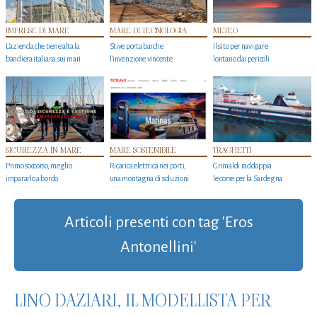
IMPRESE DI MARE
MARE DI TECNOLOGIA
METEO
L'azienda che tiene alta la
Stive porta barche
Il sito per navigare
bandiera italiana sui mari
l'invenzione vincente
lontano dai pericoli
SICUREZZA IN MARE
MARE SOSTENIBILE
TRAGHETTI
Primo soccorso, meglio
Ricarica elettrica nei porti,
Grimaldi raddoppia
impararlo a bordo
una montagna di soluzioni
le corse per la Sardegna
Articoli presenti con tag 'Eros
Antonellini'
LINO DAZIARI, IL MODELLISTA PER