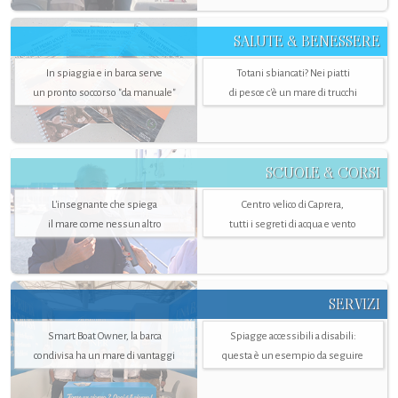
SALUTE & BENESSERE
In spiaggia e in barca serve
Totani sbiancati? Nei piatti
un pronto soccorso "da manuale"
di pesce c'è un mare di trucchi
SCUOLE & CORSI
L'insegnante che spiega
Centro velico di Caprera,
il mare come nessun altro
tutti i segreti di acqua e vento
SERVIZI
Smart Boat Owner, la barca
Spiagge accessibili a disabili:
condivisa ha un mare di vantaggi
questa è un esempio da seguire