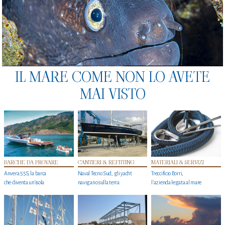
IL MARE COME NON LO AVETE
MAI VISTO
BARCHE DA PROVARE
CANTIERI & REFITTING
MATERIALI & SERVIZI
Anvera 55S, la barca
Naval Tecno Sud, gli yacht
Treccificio Borri,
che diventa un'isola
navigano sulla terra
l'azienda legata al mare