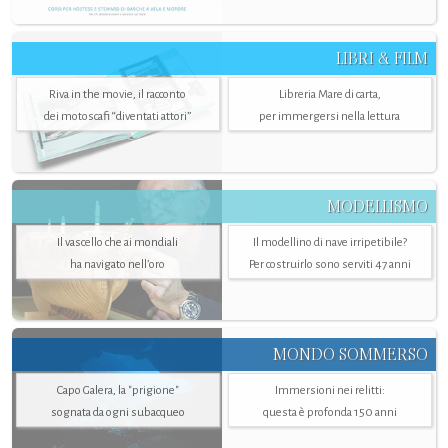
LIBRI & FILM
Riva in the movie, il racconto
Libreria Mare di carta,
dei motoscafi “diventati attori”
per immergersi nella lettura
MODELLISMO
Il vascello che ai mondiali
Il modellino di nave irripetibile?
ha navigato nell’oro
Per costruirlo sono serviti 47 anni
MONDO SOMMERSO
Capo Galera, la "prigione"
Immersioni nei relitti:
sognata da ogni subacqueo
questa è profonda 150 anni