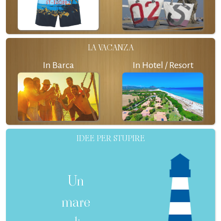
LA VACANZA
In Barca
In Hotel / Resort
IDEE PER STUPIRE
Un
mare