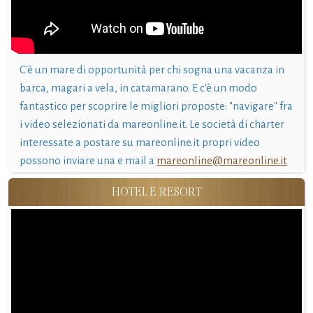
C'è un mare di opportunità per chi sogna una vacanza in
barca, magari a vela, in catamarano. E c'è un modo
fantastico per scoprire le migliori proposte: "navigare" fra
i video selezionati da mareonline.it. Le società di charter
interessate a postare su mareonline.it propri video
possono inviare una e mail a
mareonline@mareonline.it
HOTEL E RESORT