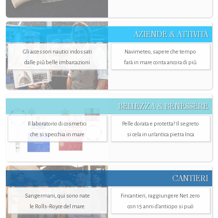
AZIENDE & ATTIVITÀ
Gli accessori nautici indossati
Navimeteo, sapere che tempo
dalle più belle imbarcazioni
farà in mare conta ancora di più
BELLEZZA & BENESSERE
Il laboratorio di cosmetici
Pelle dorata e protetta? Il segreto
che si specchia in mare
si cela in un’antica pietra Inca
CANTIERI
Sangermani, qui sono nate
Fincantieri, raggiungere Net zero
le Rolls-Royce del mare
con 15 anni d'anticipo si può