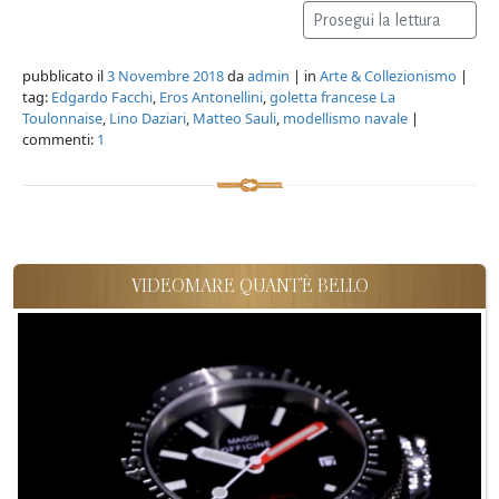
Prosegui la lettura
pubblicato il
3 Novembre 2018
da
admin
| in
Arte & Collezionismo
|
tag:
Edgardo Facchi
,
Eros Antonellini
,
goletta francese La
Toulonnaise
,
Lino Daziari
,
Matteo Sauli
,
modellismo navale
|
commenti:
1
VIDEOMARE QUANT'È BELLO