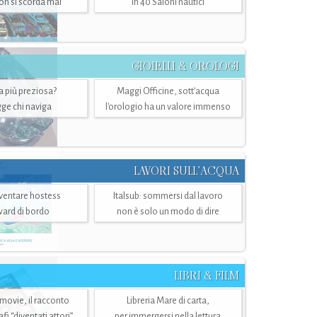
n si scorda mai
in 40 Saloni nautici
GIOIELLI & OROLOGI
ra più preziosa?
Maggi Officine, sott’acqua
ge chi naviga
l'orologio ha un valore immenso
LAVORI SULL’ACQUA
ventare hostess
Italsub: sommersi dal lavoro
ward di bordo
non è solo un modo di dire
LIBRI & FILM
 movie, il racconto
Libreria Mare di carta,
i “diventati attori”
per immergersi nella lettura