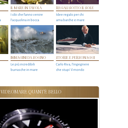
IL MARE IN TAVOLA
REGALI SOTTO IL SOLE
I cibi che fanno venire
Idee regalo per chi
a
l’acquolina in bocca
ama barche e mare
IMMAGINI DA SOGNO
STORIE E PERSONAGGI
Le più incredibili
Carlo Riva, l’ingegnere
burrasche in mare
che stupi' il mondo
VIDEOMARE QUANT'È BELLO