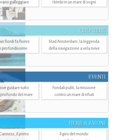
mbrano galleggiare
i bimbi in un mare di sogni
CROCIERE
i fiordi fa fiorire
Stad Amsterdam, la leggenda
i profondissime
della navigazione a vela rivive
EVENTI
dove gustare tutto
Fondali puliti, la missione
ù profondo del mare
contro un mare di rifiuti
FIERE & SALONI
 Canness, il primo
Il giro del mondo