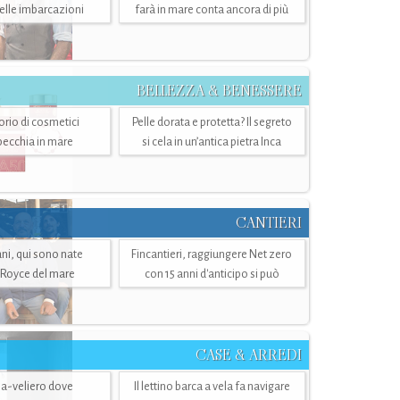
belle imbarcazioni
farà in mare conta ancora di più
BELLEZZA & BENESSERE
torio di cosmetici
Pelle dorata e protetta? Il segreto
specchia in mare
si cela in un’antica pietra Inca
CANTIERI
i, qui sono nate
Fincantieri, raggiungere Net zero
-Royce del mare
con 15 anni d'anticipo si può
CASE & ARREDI
ria-veliero dove
Il lettino barca a vela fa navigare