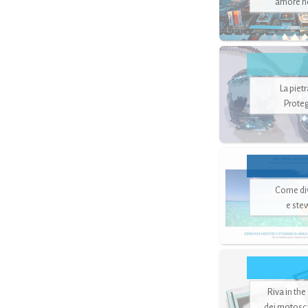
amore no
La piet
Proteg
Come di
e ste
Riva in the
dei motoscaf