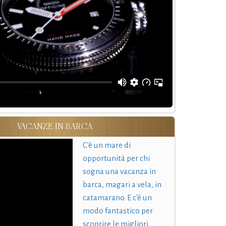
VACANZE IN BARCA
C'è un mare di
opportunità per chi
sogna una vacanza in
barca, magari a vela, in
catamarano. E c'è un
modo fantastico per
scoprire le migliori