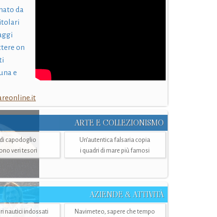
nato da
itolari
laggi
ttere on
ti
una e
eonline.it
ARTE E COLLEZIONISMO
i di capodoglio
Un’autentica falsaria copia
sono veri tesori
i quadri di mare più famosi
AZIENDE & ATTIVITÀ
ri nautici indossati
Navimeteo, sapere che tempo