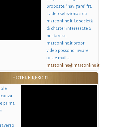
proposte: "navigare" fra
i video selezionati da
mareonline.it. Le società
di charter interessate a
postare su
mareonline.it propri
video possono inviare
una e mail a
mareonline@mareonline.it
HOTEL E RESORT
uole
acanza
 e prima
e
traverso