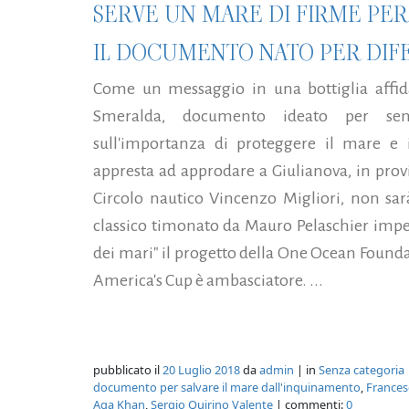
SERVE UN MARE DI FIRME PE
IL DOCUMENTO NATO PER DIF
Come un messaggio in una bottiglia affida
Smeralda, documento ideato per sensi
sull'importanza di proteggere il mare e i
appresta ad approdare a Giulianova, in provi
Circolo nautico Vincenzo Migliori, non sarà
classico timonato da Mauro Pelaschier impeg
dei mari" il progetto della One Ocean Foundat
America's Cup è ambasciatore. ...
pubblicato il
20 Luglio 2018
da
admin
| in
Senza categoria
documento per salvare il mare dall'inquinamento
,
Frances
Aga Khan
,
Sergio Quirino Valente
| commenti:
0