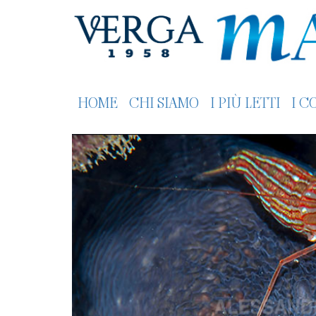
HOME
CHI SIAMO
I PIÙ LETTI
I C