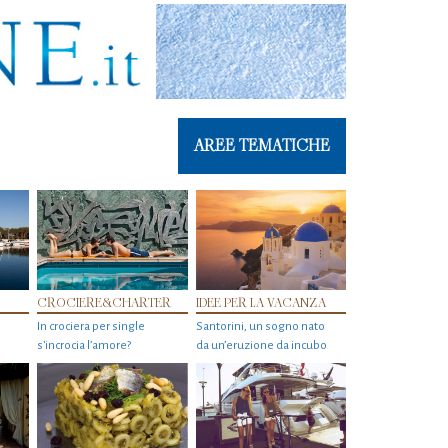
AREE TEMATICHE
CROCIERE&CHARTER
IDEE PER LA VACANZA
In crociera per single
Santorini, un sogno nato
s'incrocia l’amore?
da un’eruzione da incubo