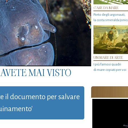
CASE DA MARE
Porto degli argonauti,
la costa smeralda jonic
UN MARE DI ARTE
I più famosi quadri
AVETE MAI VISTO
di mare copiati per voi
ate il documento per salvare
quinamento'