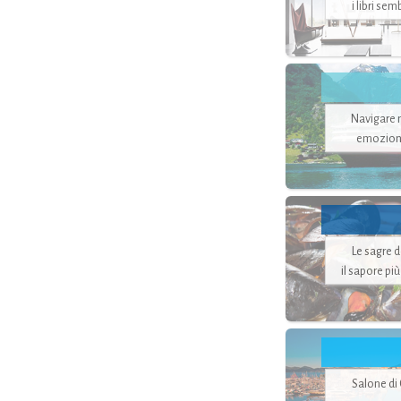
i libri se
Navigare ne
emozion
Le sagre 
il sapore pi
Salone di