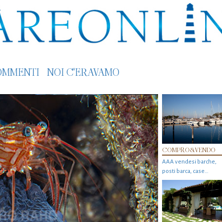
OMMENTI
NOI C'ERAVAMO
COMPRO&VENDO
AAA vendesi barche,
posti barca, case…