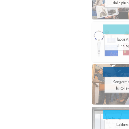
dalle più 
Il labora
che si 
Sangerman
le Rolls
La libre