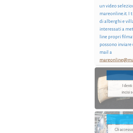
un video selezio
mareonline.it. I t
di alberghi e vil
interessati a me
line propri filma
possono inviare 
mail a
mareonline@mar
I dent
incisi 
Gli accesso