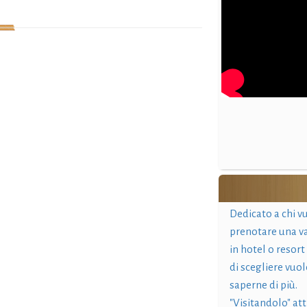
Dedicato a chi v
prenotare una v
in hotel o resort
di scegliere vuol
saperne di più.
"Visitandolo" at