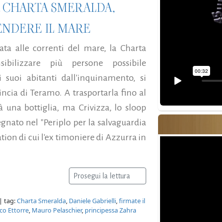
R CHARTA SMERALDA,
ENDERE IL MARE
ta alle correnti del mare, la Charta
bilizzare più persone possibile
 suoi abitanti dall'inquinamento, si
ncia di Teramo. A trasportarla fino al
 una bottiglia, ma Crivizza, lo sloop
nato nel "Periplo per la salvaguardia
ion di cui l'ex timoniere di Azzurra in
Prosegui la lettura
| tag:
Charta Smeralda
,
Daniele Gabrielli
,
firmate il
co Ettorre
,
Mauro Pelaschier
,
principessa Zahra