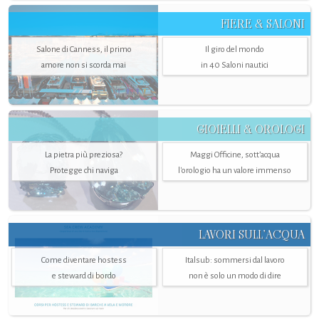
FIERE & SALONI
Salone di Canness, il primo
Il giro del mondo
amore non si scorda mai
in 40 Saloni nautici
GIOIELLI & OROLOGI
La pietra più preziosa?
Maggi Officine, sott’acqua
Protegge chi naviga
l'orologio ha un valore immenso
LAVORI SULL’ACQUA
Come diventare hostess
Italsub: sommersi dal lavoro
e steward di bordo
non è solo un modo di dire