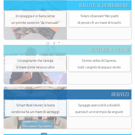
SALUTE & BENESSERE
In spiaggia e in barca serve
Totani sbiancati? Nei piatti
un pronto soccorso "da manuale"
di pesce c'è un mare di trucchi
SCUOLE & CORSI
L'insegnante che spiega
Centro velico di Caprera,
il mare come nessun altro
tutti i segreti di acqua e vento
SERVIZI
Smart Boat Owner, la barca
Spiagge accessibili a disabili:
condivisa ha un mare di vantaggi
questa è un esempio da seguire