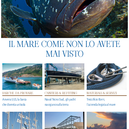
IL MARE COME NON LO AVETE
MAI VISTO
BARCHE DA PROVARE
CANTIERI & REFITTING
MATERIALI & SERVIZI
Anvera 55S, la barca
Naval Tecno Sud, gli yacht
Treccificio Borri,
che diventa un'isola
navigano sulla terra
l'azienda legata al mare