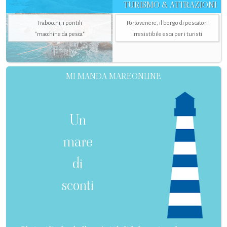
TURISMO & ATTRAZIONI
Trabocchi, i pontili
Portovenere, il borgo di pescatori
"macchine da pesca"
irresistibile esca per i turisti
MI MANDA MAREONLINE
Un
mare
di
sconti