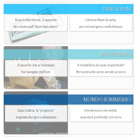
LIBRI & FILM
Riva in the movie, il racconto
Libreria Mare di carta,
dei motoscafi “diventati attori”
per immergersi nella lettura
MODELLISMO
Il vascello che ai mondiali
Il modellino di nave irripetibile?
ha navigato nell’oro
Per costruirlo sono serviti 47 anni
MONDO SOMMERSO
Capo Galera, la "prigione"
Immersioni nei relitti:
sognata da ogni subacqueo
questa è profonda 150 anni