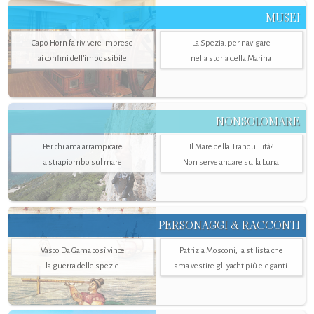
MUSEI
Capo Horn fa rivivere imprese
La Spezia. per navigare
ai confini dell’impossibile
nella storia della Marina
NONSOLOMARE
Per chi ama arrampicare
Il Mare della Tranquillità?
a strapiombo sul mare
Non serve andare sulla Luna
PERSONAGGI & RACCONTI
Vasco Da Gama così vince
Patrizia Mosconi, la stilista che
la guerra delle spezie
ama vestire gli yacht più eleganti