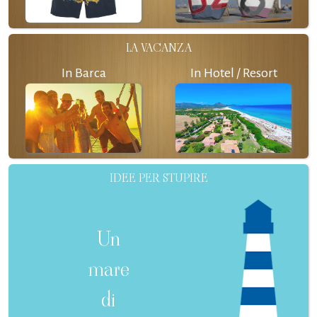
LA VACANZA
In Barca
In Hotel / Resort
IDEE PER STUPIRE
Un
mare
di