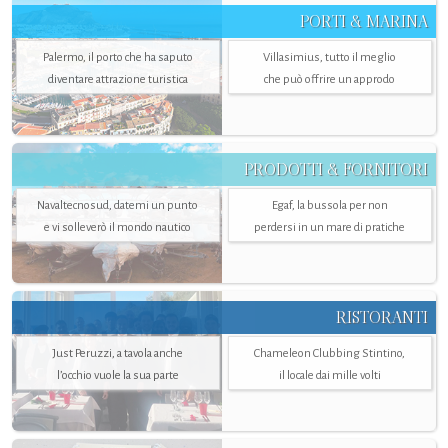
PORTI & MARINA
Palermo, il porto che ha saputo
Villasimius, tutto il meglio
diventare attrazione turistica
che può offrire un approdo
PRODOTTI & FORNITORI
Navaltecnosud, datemi un punto
Egaf, la bussola per non
e vi solleverò il mondo nautico
perdersi in un mare di pratiche
RISTORANTI
Just Peruzzi, a tavola anche
Chameleon Clubbing Stintino,
l’occhio vuole la sua parte
il locale dai mille volti