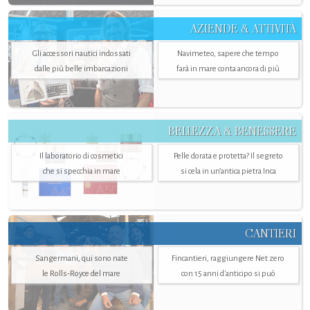
AZIENDE & ATTIVITÀ
Gli accessori nautici indossati
Navimeteo, sapere che tempo
dalle più belle imbarcazioni
farà in mare conta ancora di più
BELLEZZA & BENESSERE
Il laboratorio di cosmetici
Pelle dorata e protetta? Il segreto
che si specchia in mare
si cela in un’antica pietra Inca
CANTIERI
Sangermani, qui sono nate
Fincantieri, raggiungere Net zero
le Rolls-Royce del mare
con 15 anni d'anticipo si può