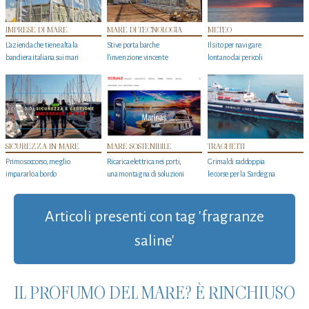
IMPRESE DI MARE
MARE DI TECNOLOGIA
METEO
L'azienda che tiene alta la
Stive porta barche
Il sito per navigare
bandiera italiana sui mari
l'invenzione vincente
lontano dai pericoli
SICUREZZA IN MARE
MARE SOSTENIBILE
TRAGHETTI
Primo soccorso, meglio
Ricarica elettrica nei porti,
Grimaldi raddoppia
impararlo a bordo
una montagna di soluzioni
le corse per la Sardegna
Articoli presenti con tag 'fragranze
saline'
IL PROFUMO DEL MARE? È RINCHIUSO