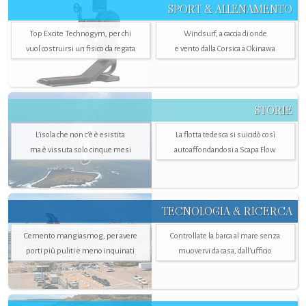
SPORT & ALLENAMENTO
Top Excite Technogym, per chi
Windsurf, a caccia di onde
vuol costruirsi un fisico da regata
e vento dalla Corsica a Okinawa
STORIE
L’isola che non c'è è esistita
La flotta tedesca si suicidò così
ma è vissuta solo cinque mesi
autoaffondandosi a Scapa Flow
TECNOLOGIA & RICERCA
Cemento mangiasmog, per avere
Controllate la barca al mare senza
porti più puliti e meno inquinati
muovervi da casa, dall’ufficio