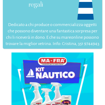
regali
Dedicato a chi produce o commercializza oggetti
che possono diventare una fantastica sorpresa per
chi li riceverà in dono. E che su mareonline possono
trovare la miglior vetrina. Info: Cristina, 351 9744943