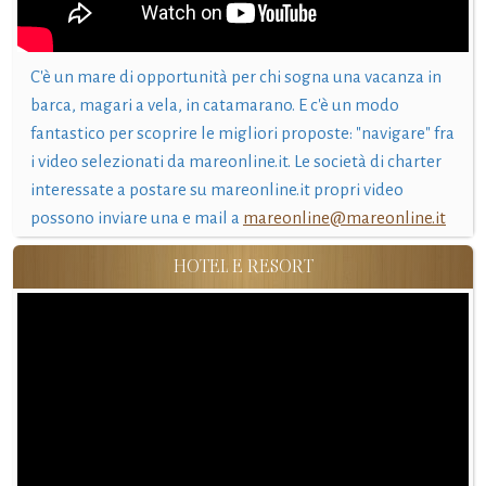
C'è un mare di opportunità per chi sogna una vacanza in
barca, magari a vela, in catamarano. E c'è un modo
fantastico per scoprire le migliori proposte: "navigare" fra
i video selezionati da mareonline.it. Le società di charter
interessate a postare su mareonline.it propri video
possono inviare una e mail a
mareonline@mareonline.it
HOTEL E RESORT