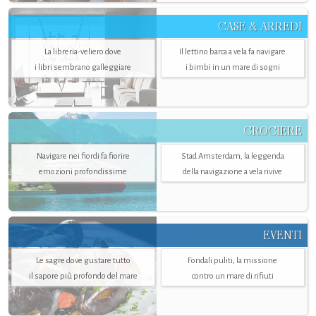
CASE & ARREDI
La libreria-veliero dove
Il lettino barca a vela fa navigare
i libri sembrano galleggiare
i bimbi in un mare di sogni
CROCIERE
Navigare nei fiordi fa fiorire
Stad Amsterdam, la leggenda
emozioni profondissime
della navigazione a vela rivive
EVENTI
Le sagre dove gustare tutto
Fondali puliti, la missione
il sapore più profondo del mare
contro un mare di rifiuti