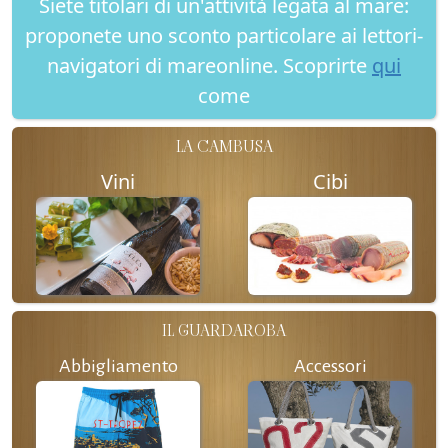
Siete titolari di un'attività legata al mare:
proponete uno sconto particolare ai lettori-
navigatori di mareonline. Scoprirte
qui
come
LA CAMBUSA
Vini
Cibi
IL GUARDAROBA
Abbigliamento
Accessori