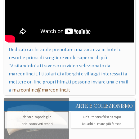
Dedicato a chi vuole prenotare una vacanza in hotel o
resort e prima di scegliere vuole saperne di più.
"Visitandolo" attraverso un video selezionato da
mareonline.it. I titolari di alberghi e villaggi interessati a
mettere on line propri filmati possono inviare una e mail
a
mareonline@mareonline.it
ARTE E COLLEZIONISMO
I denti di capodoglio
Un’autentica falsaria copia
incisi sono veri tesori
i quadri di mare più famosi