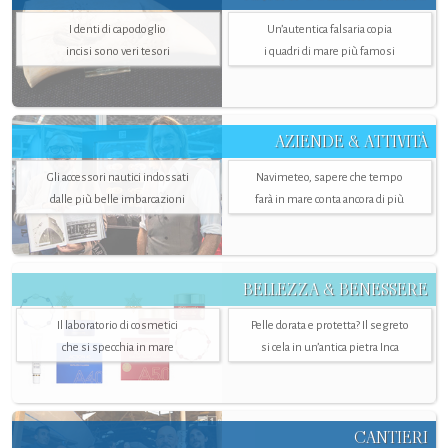
I denti di capodoglio
Un’autentica falsaria copia
incisi sono veri tesori
i quadri di mare più famosi
AZIENDE & ATTIVITÀ
Gli accessori nautici indossati
Navimeteo, sapere che tempo
dalle più belle imbarcazioni
farà in mare conta ancora di più
BELLEZZA & BENESSERE
Il laboratorio di cosmetici
Pelle dorata e protetta? Il segreto
che si specchia in mare
si cela in un’antica pietra Inca
CANTIERI