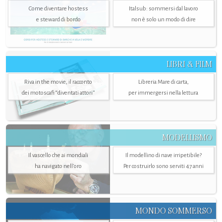
Come diventare hostess
Italsub: sommersi dal lavoro
e steward di bordo
non è solo un modo di dire
LIBRI & FILM
Riva in the movie, il racconto
Libreria Mare di carta,
dei motoscafi “diventati attori”
per immergersi nella lettura
MODELLISMO
Il vascello che ai mondiali
Il modellino di nave irripetibile?
ha navigato nell’oro
Per costruirlo sono serviti 47 anni
MONDO SOMMERSO