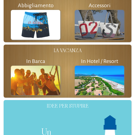
Abbigliamento
Accessori
LA VACANZA
In Barca
In Hotel / Resort
IDEE PER STUPIRE
Un