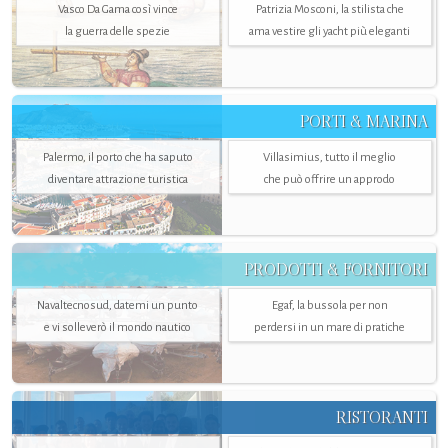
Vasco Da Gama così vince
Patrizia Mosconi, la stilista che
la guerra delle spezie
ama vestire gli yacht più eleganti
PORTI & MARINA
Palermo, il porto che ha saputo
Villasimius, tutto il meglio
diventare attrazione turistica
che può offrire un approdo
PRODOTTI & FORNITORI
Navaltecnosud, datemi un punto
Egaf, la bussola per non
e vi solleverò il mondo nautico
perdersi in un mare di pratiche
RISTORANTI