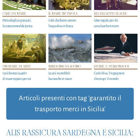
CASE DA MARE
IL MARE IN TAVOLA
REGALI SOTTO IL SOLE
Porto degli argonauti,
I cibi che fanno venire
Idee regalo per chi
la costa smeralda jonica
l’acquolina in bocca
ama barche e mare
UN MARE DI ARTE
IMMAGINI DA SOGNO
STORIE E PERSONAGGI
I più famosi quadri
Le più incredibili
Carlo Riva, l’ingegnere
di mare copiati per voi
burrasche in mare
che stupi' il mondo
Articoli presenti con tag 'garantito il
trasporto merci in Sicilia'
ALIS RASSICURA SARDEGNA E SICILIA: