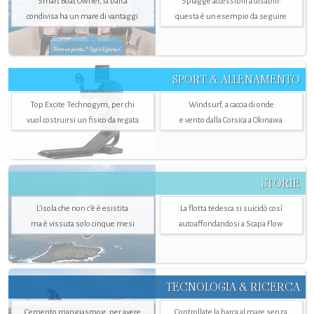
Smart Boat Owner, la barca
Spiagge accessibili a disabili:
condivisa ha un mare di vantaggi
questa è un esempio da seguire
SPORT & ALLENAMENTO
Top Excite Technogym, per chi
Windsurf, a caccia di onde
vuol costruirsi un fisico da regata
e vento dalla Corsica a Okinawa
STORIE
L’isola che non c'è è esistita
La flotta tedesca si suicidò così
ma è vissuta solo cinque mesi
autoaffondandosi a Scapa Flow
TECNOLOGIA & RICERCA
Cemento mangiasmog, per avere
Controllate la barca al mare senza