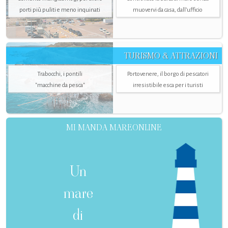
porti più puliti e meno inquinati
muovervi da casa, dall’ufficio
TURISMO & ATTRAZIONI
Trabocchi, i pontili
Portovenere, il borgo di pescatori
"macchine da pesca"
irresistibile esca per i turisti
MI MANDA MAREONLINE
Un
mare
di