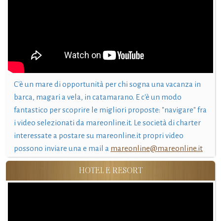
C'è un mare di opportunità per chi sogna una vacanza in
barca, magari a vela, in catamarano. E c'è un modo
fantastico per scoprire le migliori proposte: "navigare" fra
i video selezionati da mareonline.it. Le società di charter
interessate a postare su mareonline.it propri video
possono inviare una e mail a
mareonline@mareonline.it
HOTEL E RESORT