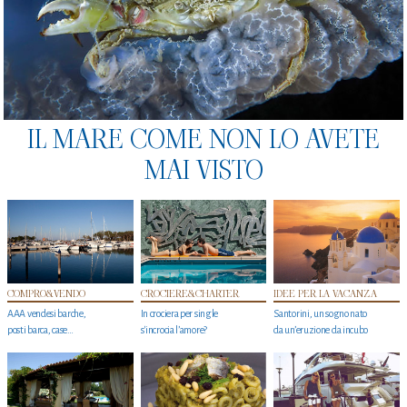
IL MARE COME NON LO AVETE
MAI VISTO
COMPRO&VENDO
CROCIERE&CHARTER
IDEE PER LA VACANZA
AAA vendesi barche,
In crociera per single
Santorini, un sogno nato
posti barca, case…
s'incrocia l’amore?
da un’eruzione da incubo