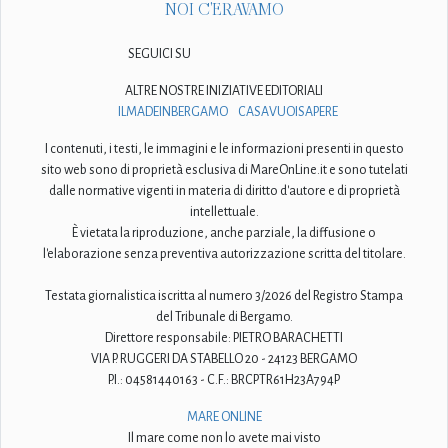
NOI C'ERAVAMO
SEGUICI SU
ALTRE NOSTRE INIZIATIVE EDITORIALI
ILMADEINBERGAMO
CASAVUOISAPERE
I contenuti, i testi, le immagini e le informazioni presenti in questo
sito web sono di proprietà esclusiva di MareOnLine.it e sono tutelati
dalle normative vigenti in materia di diritto d'autore e di proprietà
intellettuale.
È vietata la riproduzione, anche parziale, la diffusione o
l'elaborazione senza preventiva autorizzazione scritta del titolare.
Testata giornalistica iscritta al numero 3/2026 del Registro Stampa
del Tribunale di Bergamo.
Direttore responsabile: PIETRO BARACHETTI
VIA P. RUGGERI DA STABELLO 20 - 24123 BERGAMO
P.I.: 04581440163 - C.F.: BRCPTR61H23A794P
MARE ONLINE
Il mare come non lo avete mai visto