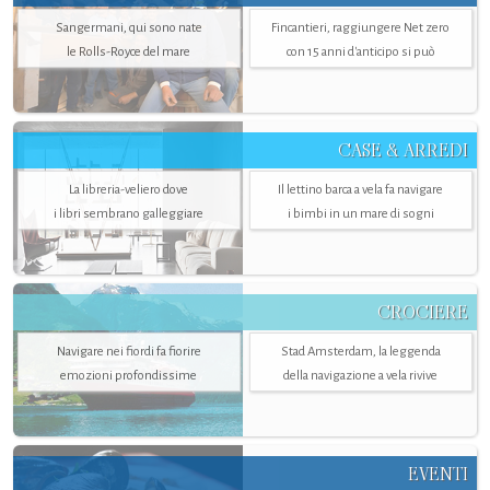
Sangermani, qui sono nate
Fincantieri, raggiungere Net zero
le Rolls-Royce del mare
con 15 anni d'anticipo si può
CASE & ARREDI
La libreria-veliero dove
Il lettino barca a vela fa navigare
i libri sembrano galleggiare
i bimbi in un mare di sogni
CROCIERE
Navigare nei fiordi fa fiorire
Stad Amsterdam, la leggenda
emozioni profondissime
della navigazione a vela rivive
EVENTI