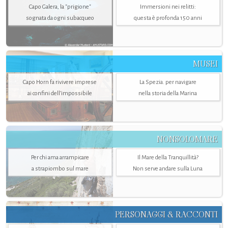
Capo Galera, la "prigione"
Immersioni nei relitti:
sognata da ogni subacqueo
questa è profonda 150 anni
MUSEI
Capo Horn fa rivivere imprese
La Spezia. per navigare
ai confini dell’impossibile
nella storia della Marina
NONSOLOMARE
Per chi ama arrampicare
Il Mare della Tranquillità?
a strapiombo sul mare
Non serve andare sulla Luna
PERSONAGGI & RACCONTI