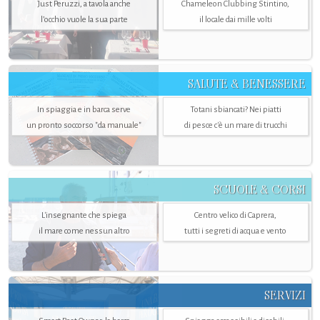
Just Peruzzi, a tavola anche
Chameleon Clubbing Stintino,
l’occhio vuole la sua parte
il locale dai mille volti
SALUTE & BENESSERE
In spiaggia e in barca serve
Totani sbiancati? Nei piatti
un pronto soccorso "da manuale"
di pesce c'è un mare di trucchi
SCUOLE & CORSI
L'insegnante che spiega
Centro velico di Caprera,
il mare come nessun altro
tutti i segreti di acqua e vento
SERVIZI