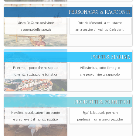
PERSONAGGI & RACCONTI
Vasco Da Gama così vince
Patrizia Mosconi, la stilista che
la guerra delle spezie
ama vestire gli yacht più eleganti
PORTI & MARINA
Palermo, il porto che ha saputo
Villasimius, tutto il meglio
diventare attrazione turistica
che può offrire un approdo
PRODOTTI & FORNITORI
Navaltecnosud, datemi un punto
Egaf, la bussola per non
e vi solleverò il mondo nautico
perdersi in un mare di pratiche