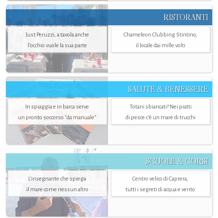
RISTORANTI
Just Peruzzi, a tavola anche
Chameleon Clubbing Stintino,
l’occhio vuole la sua parte
il locale dai mille volti
SALUTE & BENESSERE
In spiaggia e in barca serve
Totani sbiancati? Nei piatti
un pronto soccorso "da manuale"
di pesce c'è un mare di trucchi
SCUOLE & CORSI
L'insegnante che spiega
Centro velico di Caprera,
il mare come nessun altro
tutti i segreti di acqua e vento