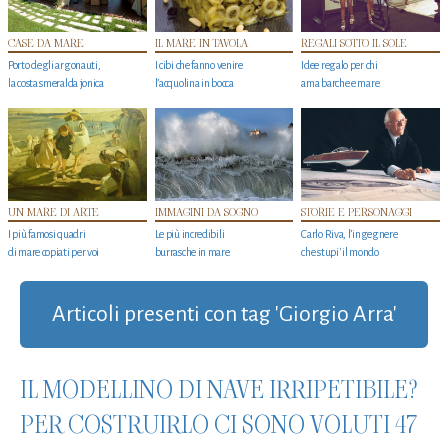
CASE DA MARE
IL MARE IN TAVOLA
REGALI SOTTO IL SOLE
Porto degli argonauti,
I cibi che fanno venire
Idee regalo per chi
la costa smeralda jonica
l’acquolina in bocca
ama barche e mare
UN MARE DI ARTE
IMMAGINI DA SOGNO
STORIE E PERSONAGGI
I più famosi quadri
Le più incredibili
Carlo Riva, l’ingegnere
di mare copiati per voi
burrasche in mare
che stupi' il mondo
Articoli presenti con tag 'Giorgio Arra'
IL MODELLINO DI NAVE IRRIPETIBILE?
PER COSTRUIRLO CI SONO VOLUTI 47