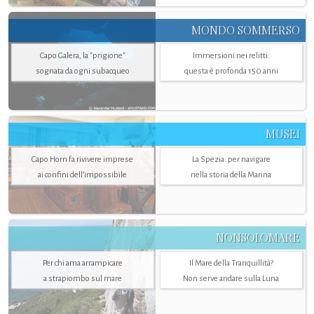
MONDO SOMMERSO
Capo Galera, la "prigione"
Immersioni nei relitti:
sognata da ogni subacqueo
questa è profonda 150 anni
MUSEI
Capo Horn fa rivivere imprese
La Spezia. per navigare
ai confini dell’impossibile
nella storia della Marina
NONSOLOMARE
Per chi ama arrampicare
Il Mare della Tranquillità?
a strapiombo sul mare
Non serve andare sulla Luna