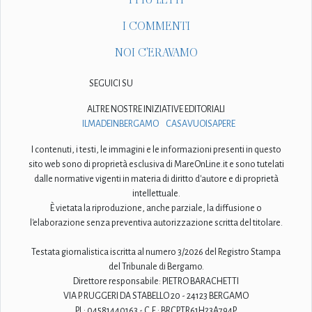
I COMMENTI
NOI C'ERAVAMO
SEGUICI SU
ALTRE NOSTRE INIZIATIVE EDITORIALI
ILMADEINBERGAMO
CASAVUOISAPERE
I contenuti, i testi, le immagini e le informazioni presenti in questo
sito web sono di proprietà esclusiva di MareOnLine.it e sono tutelati
dalle normative vigenti in materia di diritto d'autore e di proprietà
intellettuale.
È vietata la riproduzione, anche parziale, la diffusione o
l'elaborazione senza preventiva autorizzazione scritta del titolare.
Testata giornalistica iscritta al numero 3/2026 del Registro Stampa
del Tribunale di Bergamo.
Direttore responsabile: PIETRO BARACHETTI
VIA P. RUGGERI DA STABELLO 20 - 24123 BERGAMO
P.I.: 04581440163 - C.F.: BRCPTR61H23A794P