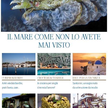
IL MARE COME NON LO AVETE
MAI VISTO
COMPRO&VENDO
CROCIERE&CHARTER
IDEE PER LA VACANZA
AAA vendesi barche,
In crociera per single
Santorini, un sogno nato
posti barca, case…
s'incrocia l’amore?
da un’eruzione da incubo