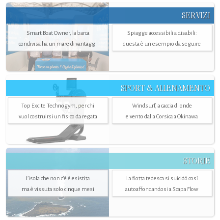
SERVIZI
Smart Boat Owner, la barca
Spiagge accessibili a disabili:
condivisa ha un mare di vantaggi
questa è un esempio da seguire
SPORT & ALLENAMENTO
Top Excite Technogym, per chi
Windsurf, a caccia di onde
vuol costruirsi un fisico da regata
e vento dalla Corsica a Okinawa
STORIE
L’isola che non c'è è esistita
La flotta tedesca si suicidò così
ma è vissuta solo cinque mesi
autoaffondandosi a Scapa Flow