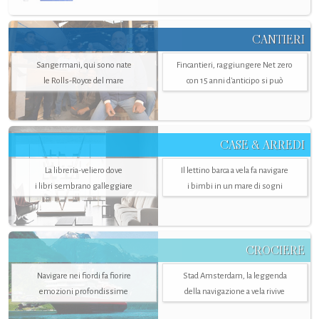
CANTIERI
Sangermani, qui sono nate
Fincantieri, raggiungere Net zero
le Rolls-Royce del mare
con 15 anni d'anticipo si può
CASE & ARREDI
La libreria-veliero dove
Il lettino barca a vela fa navigare
i libri sembrano galleggiare
i bimbi in un mare di sogni
CROCIERE
Navigare nei fiordi fa fiorire
Stad Amsterdam, la leggenda
emozioni profondissime
della navigazione a vela rivive