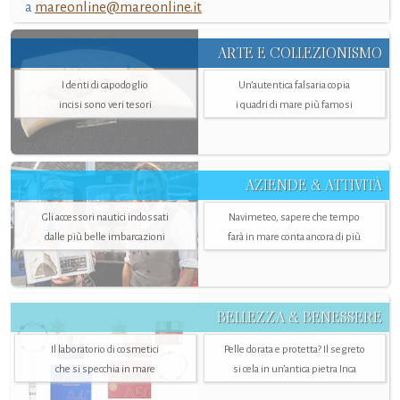
a
mareonline@mareonline.it
ARTE E COLLEZIONISMO
I denti di capodoglio
Un’autentica falsaria copia
incisi sono veri tesori
i quadri di mare più famosi
AZIENDE & ATTIVITÀ
Gli accessori nautici indossati
Navimeteo, sapere che tempo
dalle più belle imbarcazioni
farà in mare conta ancora di più
BELLEZZA & BENESSERE
Il laboratorio di cosmetici
Pelle dorata e protetta? Il segreto
che si specchia in mare
si cela in un’antica pietra Inca