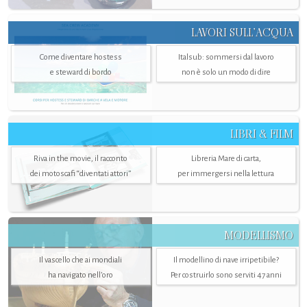
LAVORI SULL’ACQUA
Come diventare hostess
Italsub: sommersi dal lavoro
e steward di bordo
non è solo un modo di dire
LIBRI & FILM
Riva in the movie, il racconto
Libreria Mare di carta,
dei motoscafi “diventati attori”
per immergersi nella lettura
MODELLISMO
Il vascello che ai mondiali
Il modellino di nave irripetibile?
ha navigato nell’oro
Per costruirlo sono serviti 47 anni