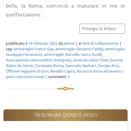
bella, la Roma, cominciò a maturare in me in
quell'occasione...
Prosegui la lettura
pubblicato il
19 Febbraio 2025
da
admin
| in
Arte & Collezionismo
|
tag:
ammiraglio Franco Gay
,
ammiraglio Giovanni Fadda
,
ammiraglio
Giuseppe Fioravanzo
,
ammiraglio Marcello Vacca Torelli
,
Associazione navimodellisti bolognesi
,
avvocato Gino Chesi
,
barone
Rubin de Cervin
,
Corazzata Roma
,
Giancarlo Barbieri
,
Giorgio Arra
,
Officine reggiane di Govi
,
Rinaldo Capra
,
Tecnica e storia attraverso i
piani costruttivi navali
| commenti:
3
VIDEOMARE QUANT'È BELLO