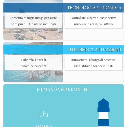
TECNOLOGIA & RICERCA
Cemento mangiasmog, per avere
Controllate la barca al mare senza
porti più puliti e meno inquinati
muovervi da casa, dall’ufficio
TURISMO & ATTRAZIONI
Trabocchi, i pontili
Portovenere, il borgo di pescatori
"macchine da pesca"
irresistibile esca per i turisti
MI MANDA MAREONLINE
Un
mare