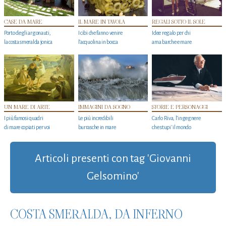
CASE DA MARE
IL MARE IN TAVOLA
REGALI SOTTO IL SOLE
Porto degli argonauti,
I cibi che fanno venire
Idee regalo per chi
la costa smeralda jonica
l’acquolina in bocca
ama barche e mare
UN MARE DI ARTE
IMMAGINI DA SOGNO
STORIE E PERSONAGGI
I più famosi quadri
Le più incredibili
Carlo Riva, l’ingegnere
di mare copiati per voi
burrasche in mare
che stupi' il mondo
Articoli presenti con tag 'Giovanni
Gelsomino'
COSTA SMERALDA, DA INFERNO