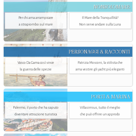
NONSOLOMARE
Per chi ama arrampicare
Il Mare della Tranquillità?
a strapiombo sul mare
Non serve andare sulla Luna
PERSONAGGI & RACCONTI
Vasco Da Gama così vince
Patrizia Mosconi, la stilista che
la guerra delle spezie
ama vestire gli yacht più eleganti
PORTI & MARINA
Palermo, il porto che ha saputo
Villasimius, tutto il meglio
diventare attrazione turistica
che può offrire un approdo