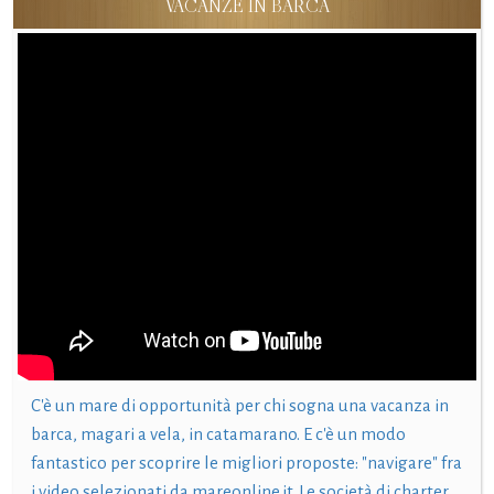
VACANZE IN BARCA
C'è un mare di opportunità per chi sogna una vacanza in
barca, magari a vela, in catamarano. E c'è un modo
fantastico per scoprire le migliori proposte: "navigare" fra
i video selezionati da mareonline.it. Le società di charter