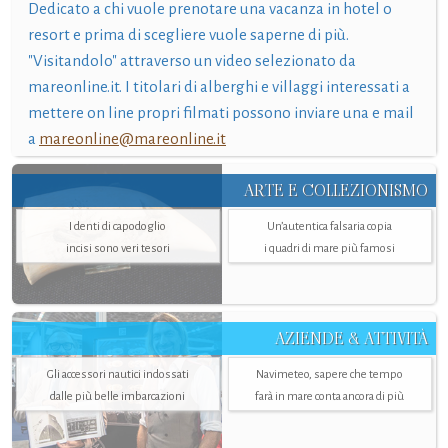
Dedicato a chi vuole prenotare una vacanza in hotel o
resort e prima di scegliere vuole saperne di più.
"Visitandolo" attraverso un video selezionato da
mareonline.it. I titolari di alberghi e villaggi interessati a
mettere on line propri filmati possono inviare una e mail
a
mareonline@mareonline.it
ARTE E COLLEZIONISMO
I denti di capodoglio
Un’autentica falsaria copia
incisi sono veri tesori
i quadri di mare più famosi
AZIENDE & ATTIVITÀ
Gli accessori nautici indossati
Navimeteo, sapere che tempo
dalle più belle imbarcazioni
farà in mare conta ancora di più