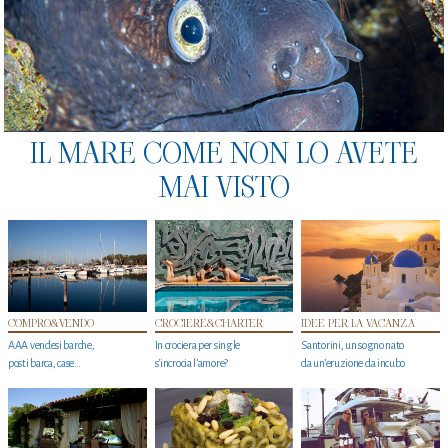
IL MARE COME NON LO AVETE
MAI VISTO
COMPRO&VENDO
CROCIERE&CHARTER
IDEE PER LA VACANZA
AAA vendesi barche,
In crociera per single
Santorini, un sogno nato
posti barca, case…
s'incrocia l’amore?
da un’eruzione da incubo