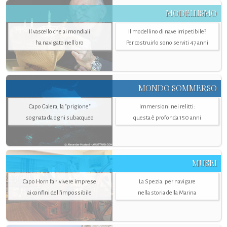
MODELLISMO
Il vascello che ai mondiali
Il modellino di nave irripetibile?
ha navigato nell’oro
Per costruirlo sono serviti 47 anni
MONDO SOMMERSO
Capo Galera, la "prigione"
Immersioni nei relitti:
sognata da ogni subacqueo
questa è profonda 150 anni
MUSEI
Capo Horn fa rivivere imprese
La Spezia. per navigare
ai confini dell’impossibile
nella storia della Marina