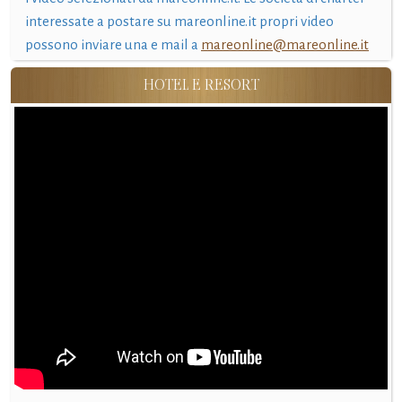
interessate a postare su mareonline.it propri video
possono inviare una e mail a
mareonline@mareonline.it
HOTEL E RESORT