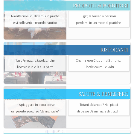
PRODOTTI & FORNITORI
Navaltecnosud, datemi un punto
Egaf, la bussola per non
e vi solleverò il mondo nautico
perdersi in un mare di pratiche
RISTORANTI
Just Peruzzi, a tavola anche
Chameleon Clubbing Stintino,
l’occhio vuole la sua parte
il locale dai mille volti
SALUTE & BENESSERE
In spiaggia e in barca serve
Totani sbiancati? Nei piatti
un pronto soccorso "da manuale"
di pesce c'è un mare di trucchi