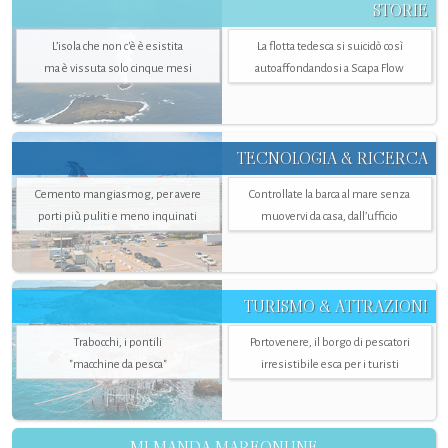
STORIE
L’isola che non c'è è esistita
La flotta tedesca si suicidò così
ma è vissuta solo cinque mesi
autoaffondandosi a Scapa Flow
TECNOLOGIA & RICERCA
Cemento mangiasmog, per avere
Controllate la barca al mare senza
porti più puliti e meno inquinati
muovervi da casa, dall’ufficio
TURISMO & ATTRAZIONI
Trabocchi, i pontili
Portovenere, il borgo di pescatori
"macchine da pesca"
irresistibile esca per i turisti
MI MANDA MAREONLINE