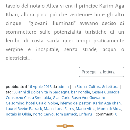
tavolo del notaio Altea vi era il principe Karim Aga
Khan, allora poco più che ventenne: lui e gli altri
cinque “giovani illuminati” avevano deciso di
scommettere sulle potenzialità turistiche di un
lembo di costa sarda quei tempi praticamente
vergine e inospitale, senza strade, acqua o
elettricità...
Prosegui la lettura
pubblicato il
16 Aprile 2013
da
admin
| in
Storia, Cultura & Lettura
|
tag:
50 anni di Dolce Vita in Sardegna
,
bar Pontile
,
Cesare Cunaccia
,
Consorzio Costa Smeralda
,
Gian Carlo Busiri Vici
,
Giovanni
Gelsomino
,
hotel Cala di Volpe
,
inferno dei pastori
,
Karim Aga Khan
,
Laurel Beebe Barrack
,
Maria Luisa Farris
,
Mario Altea
,
Monti di Mola
,
notaio in Olbia
,
Porto Cervo
,
Tom Barrack
,
Unfarru
| commenti:
0