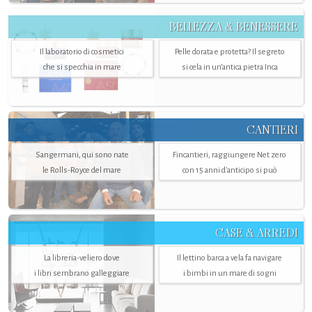
BELLEZZA & BENESSERE
Il laboratorio di cosmetici
Pelle dorata e protetta? Il segreto
che si specchia in mare
si cela in un’antica pietra Inca
CANTIERI
Sangermani, qui sono nate
Fincantieri, raggiungere Net zero
le Rolls-Royce del mare
con 15 anni d'anticipo si può
CASE & ARREDI
La libreria-veliero dove
Il lettino barca a vela fa navigare
i libri sembrano galleggiare
i bimbi in un mare di sogni