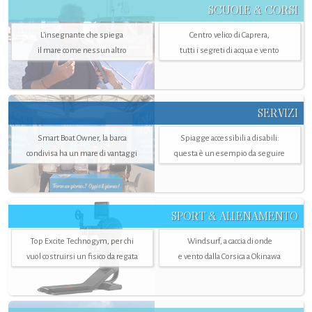
SCUOLE & CORSI
L'insegnante che spiega
Centro velico di Caprera,
il mare come nessun altro
tutti i segreti di acqua e vento
SERVIZI
Smart Boat Owner, la barca
Spiagge accessibili a disabili:
condivisa ha un mare di vantaggi
questa è un esempio da seguire
SPORT & ALLENAMENTO
Top Excite Technogym, per chi
Windsurf, a caccia di onde
vuol costruirsi un fisico da regata
e vento dalla Corsica a Okinawa