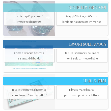
GIOIELLI & OROLOGI
La pietra più preziosa?
Maggi Officine, sott’acqua
Protegge chi naviga
l'orologio ha un valore immenso
LAVORI SULL’ACQUA
Come diventare hostess
Italsub: sommersi dal lavoro
e steward di bordo
non è solo un modo di dire
LIBRI & FILM
Riva in the movie, il racconto
Libreria Mare di carta,
dei motoscafi “diventati attori”
per immergersi nella lettura