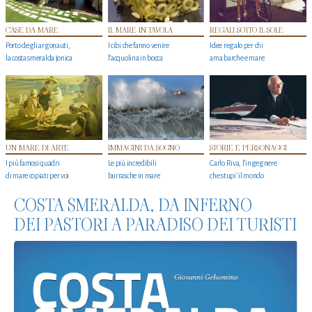
CASE DA MARE
IL MARE IN TAVOLA
REGALI SOTTO IL SOLE
Porto degli argonauti,
I cibi che fanno venire
Idee regalo per chi
la costa smeralda jonica
l’acquolina in bocca
ama barche e mare
UN MARE DI ARTE
IMMAGINI DA SOGNO
STORIE E PERSONAGGI
I più famosi quadri
Le più incredibili
Carlo Riva, l’ingegnere
di mare copiati per voi
burrasche in mare
che stupi' il mondo
COSTA SMERALDA, DA INFERNO
DEI PASTORI A PARADISO DEI TURISTI