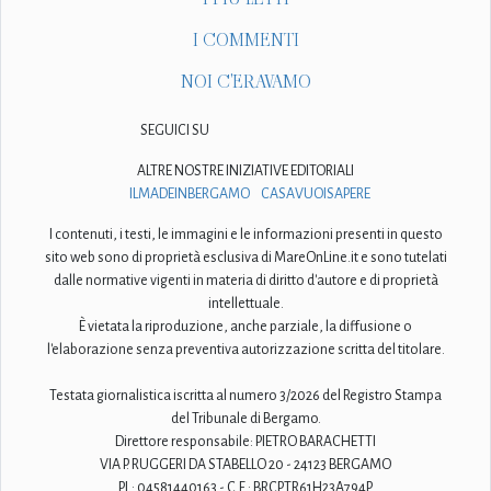
I COMMENTI
NOI C'ERAVAMO
SEGUICI SU
ALTRE NOSTRE INIZIATIVE EDITORIALI
ILMADEINBERGAMO
CASAVUOISAPERE
I contenuti, i testi, le immagini e le informazioni presenti in questo
sito web sono di proprietà esclusiva di MareOnLine.it e sono tutelati
dalle normative vigenti in materia di diritto d'autore e di proprietà
intellettuale.
È vietata la riproduzione, anche parziale, la diffusione o
l'elaborazione senza preventiva autorizzazione scritta del titolare.
Testata giornalistica iscritta al numero 3/2026 del Registro Stampa
del Tribunale di Bergamo.
Direttore responsabile: PIETRO BARACHETTI
VIA P. RUGGERI DA STABELLO 20 - 24123 BERGAMO
P.I.: 04581440163 - C.F.: BRCPTR61H23A794P