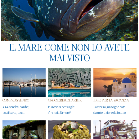
IL MARE COME NON LO AVETE
MAI VISTO
COMPRO&VENDO
CROCIERE&CHARTER
IDEE PER LA VACANZA
AAA vendesi barche,
In crociera per single
Santorini, un sogno nato
posti barca, case…
s'incrocia l’amore?
da un’eruzione da incubo