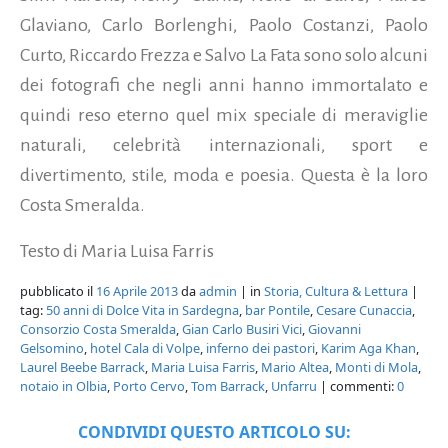
Glaviano, Carlo Borlenghi, Paolo Costanzi, Paolo
Curto, Riccardo Frezza e Salvo La Fata sono solo alcuni
dei fotografi che negli anni hanno immortalato e
quindi reso eterno quel mix speciale di meraviglie
naturali, celebrità internazionali, sport e
divertimento, stile, moda e poesia. Questa è la loro
Costa Smeralda.
Testo di Maria Luisa Farris
pubblicato il
16 Aprile 2013
da
admin
| in
Storia, Cultura & Lettura
|
tag:
50 anni di Dolce Vita in Sardegna
,
bar Pontile
,
Cesare Cunaccia
,
Consorzio Costa Smeralda
,
Gian Carlo Busiri Vici
,
Giovanni
Gelsomino
,
hotel Cala di Volpe
,
inferno dei pastori
,
Karim Aga Khan
,
Laurel Beebe Barrack
,
Maria Luisa Farris
,
Mario Altea
,
Monti di Mola
,
notaio in Olbia
,
Porto Cervo
,
Tom Barrack
,
Unfarru
| commenti:
0
CONDIVIDI QUESTO ARTICOLO SU: