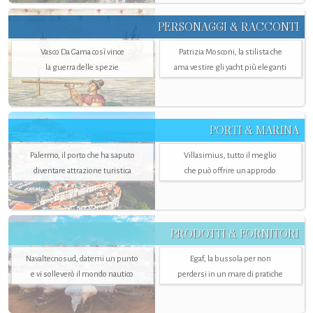
PERSONAGGI & RACCONTI
Vasco Da Gama così vince
Patrizia Mosconi, la stilista che
la guerra delle spezie
ama vestire gli yacht più eleganti
PORTI & MARINA
Palermo, il porto che ha saputo
Villasimius, tutto il meglio
diventare attrazione turistica
che può offrire un approdo
PRODOTTI & FORNITORI
Navaltecnosud, datemi un punto
Egaf, la bussola per non
e vi solleverò il mondo nautico
perdersi in un mare di pratiche