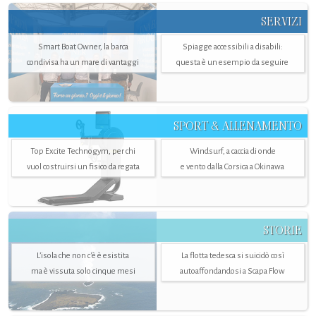
SERVIZI
Smart Boat Owner, la barca
Spiagge accessibili a disabili:
condivisa ha un mare di vantaggi
questa è un esempio da seguire
SPORT & ALLENAMENTO
Top Excite Technogym, per chi
Windsurf, a caccia di onde
vuol costruirsi un fisico da regata
e vento dalla Corsica a Okinawa
STORIE
L’isola che non c'è è esistita
La flotta tedesca si suicidò così
ma è vissuta solo cinque mesi
autoaffondandosi a Scapa Flow