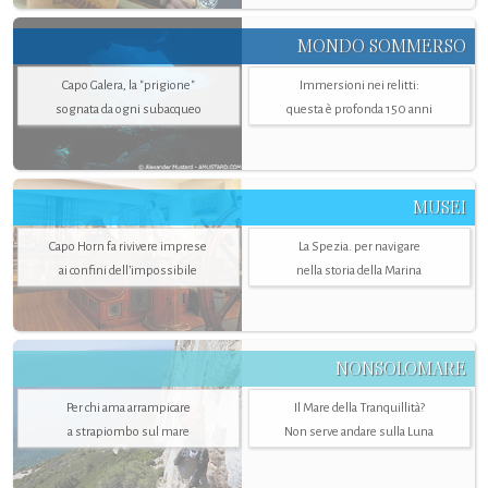
MONDO SOMMERSO
Capo Galera, la "prigione"
Immersioni nei relitti:
sognata da ogni subacqueo
questa è profonda 150 anni
MUSEI
Capo Horn fa rivivere imprese
La Spezia. per navigare
ai confini dell’impossibile
nella storia della Marina
NONSOLOMARE
Per chi ama arrampicare
Il Mare della Tranquillità?
a strapiombo sul mare
Non serve andare sulla Luna