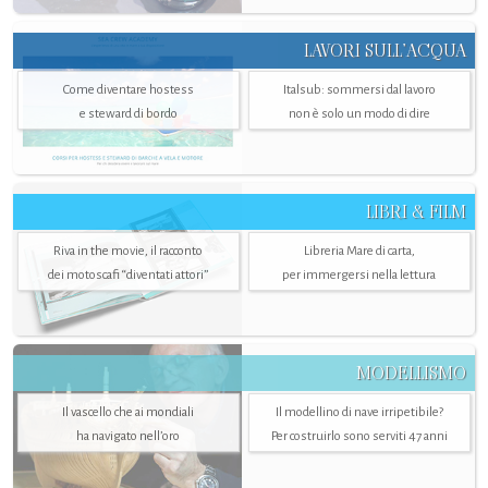
LAVORI SULL’ACQUA
Come diventare hostess
Italsub: sommersi dal lavoro
e steward di bordo
non è solo un modo di dire
LIBRI & FILM
Riva in the movie, il racconto
Libreria Mare di carta,
dei motoscafi “diventati attori”
per immergersi nella lettura
MODELLISMO
Il vascello che ai mondiali
Il modellino di nave irripetibile?
ha navigato nell’oro
Per costruirlo sono serviti 47 anni