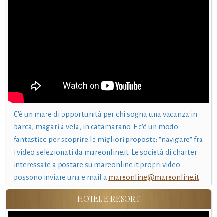
C'è un mare di opportunità per chi sogna una vacanza in
barca, magari a vela, in catamarano. E c'è un modo
fantastico per scoprire le migliori proposte: "navigare" fra
i video selezionati da mareonline.it. Le società di charter
interessate a postare su mareonline.it propri video
possono inviare una e mail a
mareonline@mareonline.it
HOTEL E RESORT