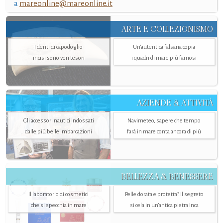
a
mareonline@mareonline.it
ARTE E COLLEZIONISMO
I denti di capodoglio
Un’autentica falsaria copia
incisi sono veri tesori
i quadri di mare più famosi
AZIENDE & ATTIVITÀ
Gli accessori nautici indossati
Navimeteo, sapere che tempo
dalle più belle imbarcazioni
farà in mare conta ancora di più
BELLEZZA & BENESSERE
Il laboratorio di cosmetici
Pelle dorata e protetta? Il segreto
che si specchia in mare
si cela in un’antica pietra Inca