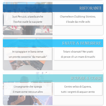
RISTORANTI
Just Peruzzi, a tavola anche
Chameleon Clubbing Stintino,
l’occhio vuole la sua parte
il locale dai mille volti
SALUTE & BENESSERE
In spiaggia e in barca serve
Totani sbiancati? Nei piatti
un pronto soccorso "da manuale"
di pesce c'è un mare di trucchi
SCUOLE & CORSI
L'insegnante che spiega
Centro velico di Caprera,
il mare come nessun altro
tutti i segreti di acqua e vento