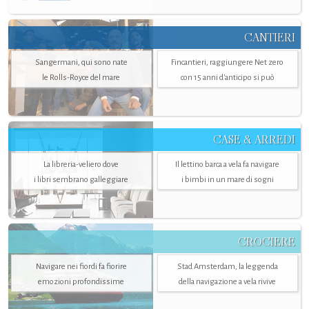
CANTIERI
Sangermani, qui sono nate
Fincantieri, raggiungere Net zero
le Rolls-Royce del mare
con 15 anni d'anticipo si può
CASE & ARREDI
La libreria-veliero dove
Il lettino barca a vela fa navigare
i libri sembrano galleggiare
i bimbi in un mare di sogni
CROCIERE
Navigare nei fiordi fa fiorire
Stad Amsterdam, la leggenda
emozioni profondissime
della navigazione a vela rivive