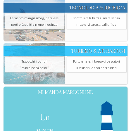
TECNOLOGIA & RICERCA
Cemento mangiasmog, per avere
Controllate la barca al mare senza
porti più puliti e meno inquinati
muovervi da casa, dall’ufficio
TURISMO & ATTRAZIONI
Trabocchi, i pontili
Portovenere, il borgo di pescatori
"macchine da pesca"
irresistibile esca per i turisti
MI MANDA MAREONLINE
Un
mare